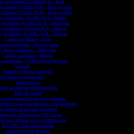
es oscillantes STARLOCK - Bois
scillantes STARLOCK - Bois et clous
scillantes STARLOCK - Bois et métal
s oscillantes STARLOCK - Métal
oscillantes STARLOCK - Multi-mat
s oscillantes STARLOCK - Maçon
s oscillantes STARLOCK - Spécial
Lames oscillantes - Bois
ames oscillantes - Bois et métal
Lames oscillantes - Multi-mat
Lames oscillantes - Maçon
oscillantes - Coffrets et accessoires
Abrasifs
Bandes et disques abrasifs
Systèmes et accessoires
Défonceuses
Outil oscillatoire multifonctions
Plan de travail
 professionnels avec règle graduée
iversel pour assemblages à encastrement
Systèmes de perçage universel
tèmes de défonceuces 3D Carver
it pour rainurer avec la défonceuse
Kit CMT pour marqueteries
Gabarit pour le fraisage