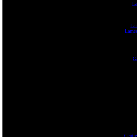
La
Lam
Lames
Ga
Centre