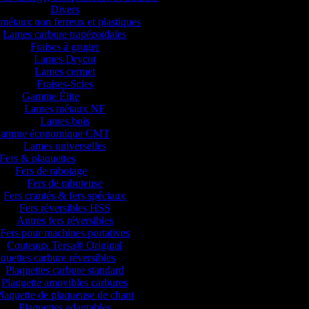
Divers
métaux non ferreux et plastiques
Lames carbure trapézoïdales
Fraises à gruger
Lames Drycut
Lames cermet
Fraises-Scies
Gamme Élite
Lames métaux NF
Lames bois
amme économique CMT
Lames universelles
Fers & plaquettes
Fers de rabotage
Fers de raboteuse
Fers crantés & fers spéciaux
Fers réversibles HSS
Autres fers réversibles
Fers pour machines portatives
Couteaux Tersa® Original
quettes carbure réversibles
Plaquettes carbure standard
Plaquette amovibles carbures
laquette de plaqueuse de chant
Plaquettes adaptables