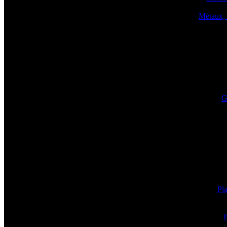
Métaux, 
G
Pla
P