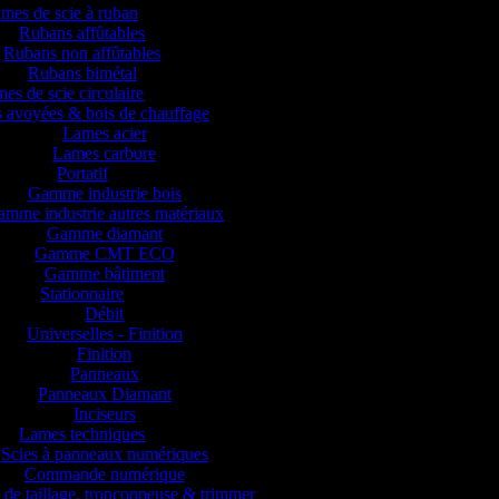
mes de scie à ruban
Rubans affûtables
Rubans non affûtables
Rubans bimétal
es de scie circulaire
 avoyées & bois de chauffage
Lames acier
Lames carbure
Portatif
Gamme industrie bois
mme industrie autres matériaux
Gamme diamant
Gamme CMT ECO
Gamme bâtiment
Stationnaire
Débit
Universelles - Finition
Finition
Panneaux
Panneaux Diamant
Inciseurs
Lames techniques
Scies à panneaux numériques
Commande numérique
 de taillage, tronçonneuse & trimmer