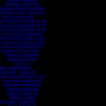
Plaquettes carbure Elbé
Plaquette carbure Le Ravageur
Plaquettes carbure Forézienne
Fers pour porte-outils
ers pour P.O universels (H. 40)
ers pour P.O universels (H. 50)
ers pour P.O universels (H. 90)
Fers pour P.O Le Ravageur
Fers pour P.O ZAK® (H. 50)
Fers pour P.O ZAK® (H. 100)
Fers pour P.O Multi-ZAK®
cessoires pour porte-outils
Bagues et accessoires
Appareil de mesure
Clés et vis
llage toupie & fenêtre
Porte-outils - Alésage 30
Porte-outils universels (Al. 30)
Porte-outils monofonction
Porte-outils multifonction
Coffrets multifonction
Coffrets (Alésage 30)
Outillage fenêtres
Porte-outils - Alésage 50
Rainer & feuillurer