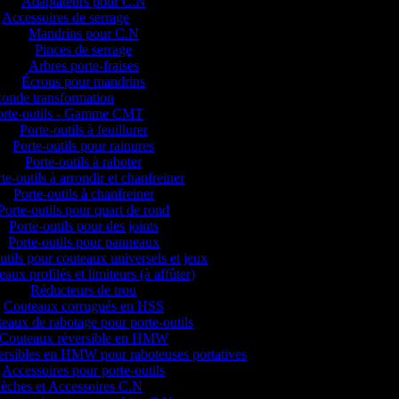
Adaptateurs pour C.N
Accessoires de serrage
Mandrins pour C.N
Pinces de serrage
Arbres porte-fraises
Écrous pour mandrins
onde transformation
orte-outils - Gamme CMT
Porte-outils à feuillurer
Porte-outils pour rainures
Porte-outils à raboter
te-outils à arrondir et chanfreiner
Porte-outils à chanfreiner
Porte-outils pour quart de rond
Porte-outils pour des joints
Porte-outils pour panneaux
utils pour couteaux universels et jeux
aux profilés et limiteurs (à affûter)
Réducteurs de trou
Couteaux corrugués en HSS
eaux de rabotage pour porte-outils
Couteaux réversible en HMW
versibles en HMW pour raboteuses portatives
Accessoires pour porte-outils
èches et Accessoires C.N