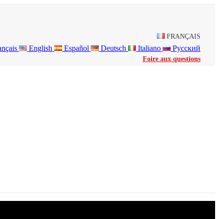
FRANÇAIS
ançais
English
Español
Deutsch
Italiano
Русский
Foire aux questions