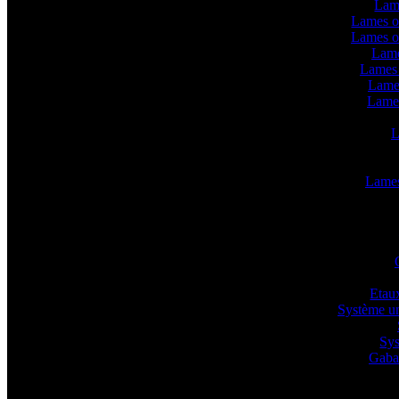
Lam
Lames o
Lames o
Lame
Lames 
Lame
Lame
L
Lames 
Etaux
Système un
Sys
Gabar