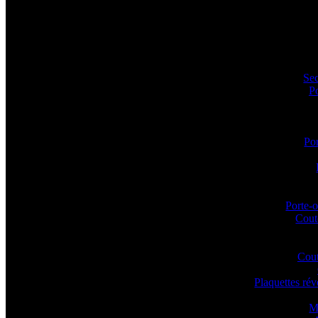
Sec
P
Por
Porte-o
Coute
Cout
Plaquettes ré
M