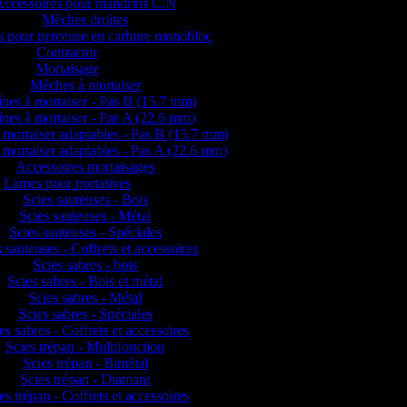
Accessoires pour mandrins C.N
Mèches droites
 pour perceuse en carbure monobloc
Contractor
Mortaisage
Mèches à mortaiser
nes à mortaiser - Pas B (15.7 mm)
nes à mortaiser - Pas A (22.6 mm)
 mortaiser adaptables - Pas B (15.7 mm)
 mortaiser adaptables - Pas A (22.6 mm)
Accessoires mortaisages
Lames pour portatives
Scies sauteuses - Bois
Scies sauteuses - Métal
Scies sauteuses - Spéciales
 sauteuses - Coffrets et accessoires
Scies sabres - bois
Scies sabres - Bois et métal
Scies sabres - Métal
Scies sabres - Spéciales
es sabres - Coffrets et accessoires
Scies trépan - Multifonction
Scies trépan - Bimétal
Scies trépan - Diamant
es trépan - Coffrets et accessoires