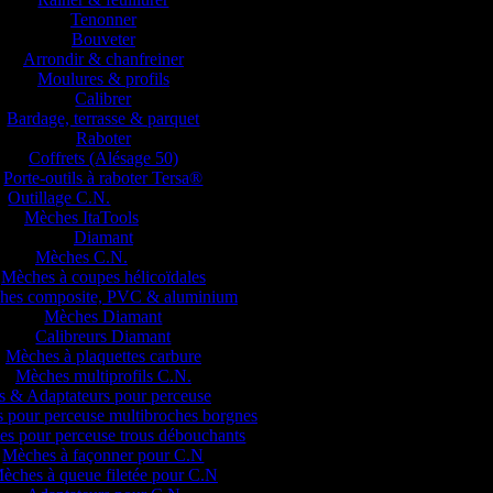
Tenonner
Bouveter
Arrondir & chanfreiner
Moulures & profils
Calibrer
Bardage, terrasse & parquet
Raboter
Coffrets (Alésage 50)
Porte-outils à raboter Tersa®
Outillage C.N.
Mèches ItaTools
Diamant
Mèches C.N.
Mèches à coupes hélicoïdales
hes composite, PVC & aluminium
Mèches Diamant
Calibreurs Diamant
Mèches à plaquettes carbure
Mèches multiprofils C.N.
 & Adaptateurs pour perceuse
 pour perceuse multibroches borgnes
s pour perceuse trous débouchants
Mèches à façonner pour C.N
èches à queue filetée pour C.N