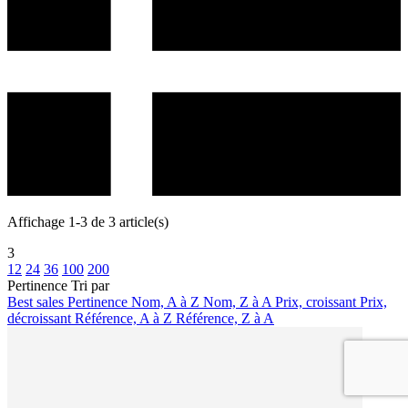
Affichage 1-3 de 3 article(s)
3
12
24
36
100
200
Pertinence
Tri par
Best sales
Pertinence
Nom, A à Z
Nom, Z à A
Prix, croissant
Prix,
décroissant
Référence, A à Z
Référence, Z à A