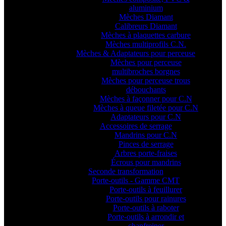
aluminium
Mèches Diamant
Calibreurs Diamant
Mèches à plaquettes carbure
Mèches multiprofils C.N.
Mèches & Adaptateurs pour perceuse
Mèches pour perceuse
multibroches borgnes
Mèches pour perceuse trous
débouchants
Mèches à façonner pour C.N
Mèches à queue filetée pour C.N
Adaptateurs pour C.N
Accessoires de serrage
Mandrins pour C.N
Pinces de serrage
Arbres porte-fraises
Écrous pour mandrins
Seconde transformation
Porte-outils - Gamme CMT
Porte-outils à feuillurer
Porte-outils pour rainures
Porte-outils à raboter
Porte-outils à arrondir et
chanfreiner