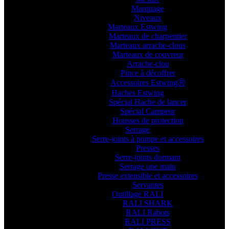
Marquage
Niveaux
Marteaux Estwing
Marteaux de charpentier
Marteaux arrache-clous
Marteaux de couvreur
Arrache-clou
Pince à décoffrer
Accessoires EstwingⓇ
Haches Estwing
Spécial Hache de lancer
Spécial Campeur
Housses de protection
Serrage
Serre-joints à pompe et accessoires
Presses
Serre-joints dormant
Serrage une main
Presse extensible et accessoires
Servantes
Outillage RALI
RALI SHARK
RALI Rabots
RALI PRESS