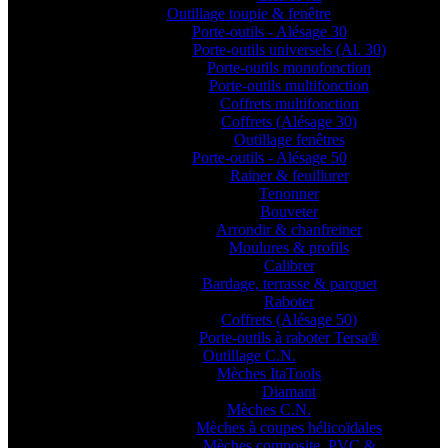
Outillage toupie & fenêtre
Porte-outils - Alésage 30
Porte-outils universels (Al. 30)
Porte-outils monofonction
Porte-outils multifonction
Coffrets multifonction
Coffrets (Alésage 30)
Outillage fenêtres
Porte-outils - Alésage 50
Rainer & feuillurer
Tenonner
Bouveter
Arrondir & chanfreiner
Moulures & profils
Calibrer
Bardage, terrasse & parquet
Raboter
Coffrets (Alésage 50)
Porte-outils à raboter Tersa®
Outillage C.N.
Mèches ItaTools
Diamant
Mèches C.N.
Mèches à coupes hélicoïdales
Mèches composite, PVC &