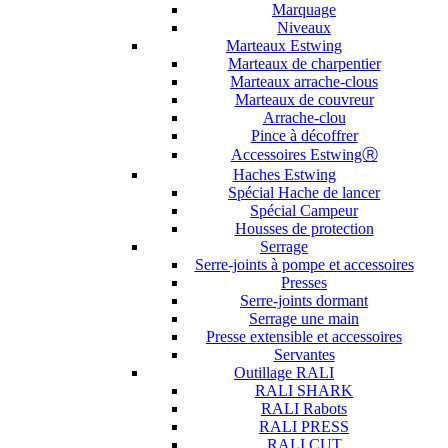
Marquage
Niveaux
Marteaux Estwing
Marteaux de charpentier
Marteaux arrache-clous
Marteaux de couvreur
Arrache-clou
Pince à décoffrer
Accessoires EstwingⓇ
Haches Estwing
Spécial Hache de lancer
Spécial Campeur
Housses de protection
Serrage
Serre-joints à pompe et accessoires
Presses
Serre-joints dormant
Serrage une main
Presse extensible et accessoires
Servantes
Outillage RALI
RALI SHARK
RALI Rabots
RALI PRESS
RALI CUT