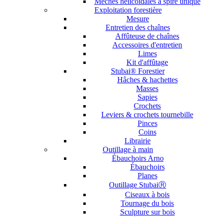
Mèches hélicoïdales à spire unique
Exploitation forestière
Mesure
Entretien des chaînes
Affûteuse de chaînes
Accessoires d'entretien
Limes
Kit d'affûtage
Stubai® Forestier
Hâches & hachettes
Masses
Sapies
Crochets
Leviers & crochets tournebille
Pinces
Coins
Librairie
Outillage à main
Ébauchoirs Arno
Ébauchoirs
Planes
Outillage StubaiⓇ
Ciseaux à bois
Tournage du bois
Sculpture sur bois