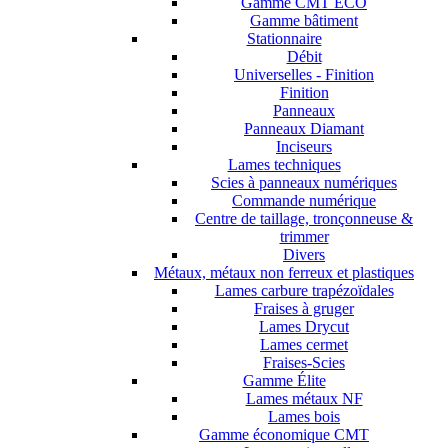
Gamme CMT ECO
Gamme bâtiment
Stationnaire
Débit
Universelles - Finition
Finition
Panneaux
Panneaux Diamant
Inciseurs
Lames techniques
Scies à panneaux numériques
Commande numérique
Centre de taillage, tronçonneuse &
trimmer
Divers
Métaux, métaux non ferreux et plastiques
Lames carbure trapézoïdales
Fraises à gruger
Lames Drycut
Lames cermet
Fraises-Scies
Gamme Élite
Lames métaux NF
Lames bois
Gamme économique CMT