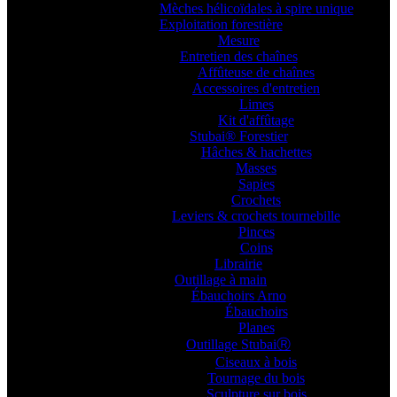
Mèches hélicoïdales à spire unique
Exploitation forestière
Mesure
Entretien des chaînes
Affûteuse de chaînes
Accessoires d'entretien
Limes
Kit d'affûtage
Stubai® Forestier
Hâches & hachettes
Masses
Sapies
Crochets
Leviers & crochets tournebille
Pinces
Coins
Librairie
Outillage à main
Ébauchoirs Arno
Ébauchoirs
Planes
Outillage StubaiⓇ
Ciseaux à bois
Tournage du bois
Sculpture sur bois