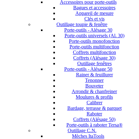
Accessoires pour porte-outils
Bagues et accessoires
Appareil de mesure
Clés et vis
Outillage toupie & fenêtre
Porte-outils - Alésage 30
Porte-outils universels (Al. 30)
Porte-outils monofonction
Porte-outils multifonction
Coffrets multifonction
Coffrets (Alésage 30)
Outillage fenêtres
Porte-outils - Alésage 50
Rainer & feuillurer
Tenonner
Bouveter
Arrondir & chanfreiner
Moulures & profils
Calibrer
Bardage, terrasse & parquet
Raboter
Coffrets (Alésage 50)
Porte-outils à raboter Tersa®
Outillage C.N.
Mèches ItaTools