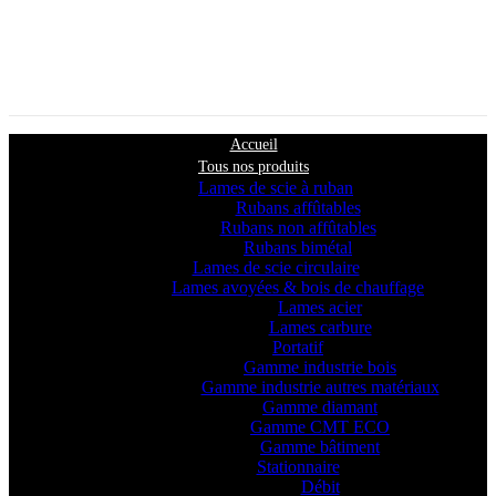
Accueil
Tous nos produits
Lames de scie à ruban
Rubans affûtables
Rubans non affûtables
Rubans bimétal
Lames de scie circulaire
Lames avoyées & bois de chauffage
Lames acier
Lames carbure
Portatif
Gamme industrie bois
Gamme industrie autres matériaux
Gamme diamant
Gamme CMT ECO
Gamme bâtiment
Stationnaire
Débit