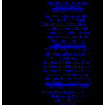
Fers crantés & fers spéciaux
Fers réversibles HSS
Autres fers réversibles
Fers pour machines portatives
Couteaux Tersa® Original
Plaquettes carbure réversibles
Plaquettes carbure standard
Plaquette amovibles carbures
Plaquette de plaqueuse de chant
Plaquettes adaptables
Plaquettes carbure Elbé
Plaquette carbure Le Ravageur
Plaquettes carbure Forézienne
Fers pour porte-outils
Fers pour P.O universels (H. 40)
Fers pour P.O universels (H. 50)
Fers pour P.O universels (H. 90)
Fers pour P.O Le Ravageur
Fers pour P.O ZAK® (H. 50)
Fers pour P.O ZAK® (H. 100)
Fers pour P.O Multi-ZAK®
Accessoires pour porte-outils
Bagues et accessoires
Appareil de mesure
Clés et vis