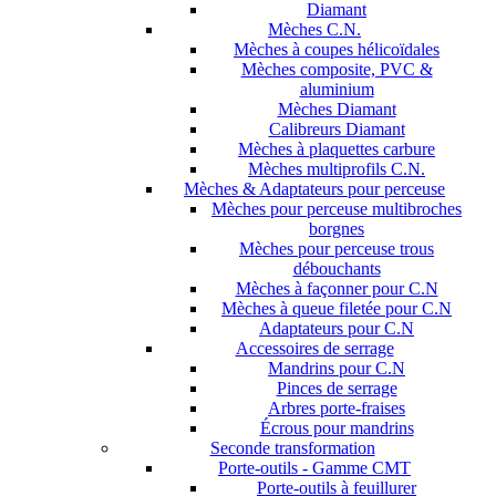
Diamant
Mèches C.N.
Mèches à coupes hélicoïdales
Mèches composite, PVC &
aluminium
Mèches Diamant
Calibreurs Diamant
Mèches à plaquettes carbure
Mèches multiprofils C.N.
Mèches & Adaptateurs pour perceuse
Mèches pour perceuse multibroches
borgnes
Mèches pour perceuse trous
débouchants
Mèches à façonner pour C.N
Mèches à queue filetée pour C.N
Adaptateurs pour C.N
Accessoires de serrage
Mandrins pour C.N
Pinces de serrage
Arbres porte-fraises
Écrous pour mandrins
Seconde transformation
Porte-outils - Gamme CMT
Porte-outils à feuillurer