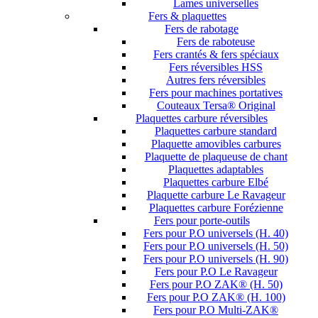
Lames universelles
Fers & plaquettes
Fers de rabotage
Fers de raboteuse
Fers crantés & fers spéciaux
Fers réversibles HSS
Autres fers réversibles
Fers pour machines portatives
Couteaux Tersa® Original
Plaquettes carbure réversibles
Plaquettes carbure standard
Plaquette amovibles carbures
Plaquette de plaqueuse de chant
Plaquettes adaptables
Plaquettes carbure Elbé
Plaquette carbure Le Ravageur
Plaquettes carbure Forézienne
Fers pour porte-outils
Fers pour P.O universels (H. 40)
Fers pour P.O universels (H. 50)
Fers pour P.O universels (H. 90)
Fers pour P.O Le Ravageur
Fers pour P.O ZAK® (H. 50)
Fers pour P.O ZAK® (H. 100)
Fers pour P.O Multi-ZAK®