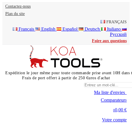
Contactez-nous
Plan du site
FRANÇAIS
Français
English
Español
Deutsch
Italiano
Русский
Foire aux questions
Expédition le jour même pour toute commande prise avant 10H dans 
Frais de port offert à partir de 250 €uros d'achat
Ma liste d'envies
0
Comparateur
0
0,00 €
0
Votre compte