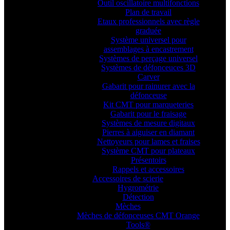
Outil oscillatoire multifonctions
Plan de travail
Etaux professionnels avec règle
graduée
Système universel pour
assemblages à encastrement
Systèmes de perçage universel
Systèmes de défonceuces 3D
Carver
Gabarit pour rainurer avec la
défonceuse
Kit CMT pour marqueteries
Gabarit pour le fraisage
Systèmes de mesure digitaux
Pierres à aiguiser en diamant
Nettoyeurs pour lames et fraises
Système CMT pour plateaux
Présentoirs
Rappels et accessoires
Accessoires de scierie
Hygrométrie
Détection
Mèches
Mèches de défonceuses CMT Orange
Tools®