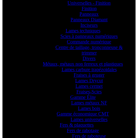
Universelles - Finition
Finition
Panneaux
Panneaux Diamant
Inciseurs
Lames techniques
Scies à panneaux numériques
Commande numérique
Centre de taillage, tronçonneuse &
trimmer
Divers
Métaux, métaux non ferreux et plastiques
Lames carbure trapézoïdales
Fraises à gruger
Lames Drycut
Lames cermet
Fraises-Scies
Gamme Élite
Lames métaux NF
Lames bois
Gamme économique CMT
Lames universelles
Fers & plaquettes
Fers de rabotage
Fers de raboteuse