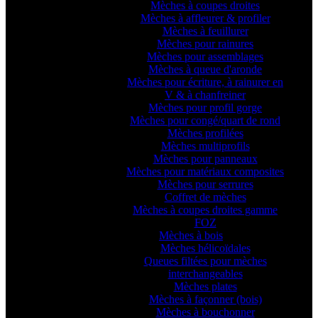
Mèches à coupes droites
Mèches à affleurer & profiler
Mèches à feuillurer
Mèches pour rainures
Mèches pour assemblages
Mèches à queue d'aronde
Mèches pour écriture, à rainurer en
V & à chanfreiner
Mèches pour profil gorge
Mèches pour congé/quart de rond
Mèches profilées
Mèches multiprofils
Mèches pour panneaux
Mèches pour matériaux composites
Mèches pour serrures
Coffret de mèches
Mèches à coupes droites gamme
FOZ
Mèches à bois
Mèches hélicoïdales
Queues filtées pour mèches
interchangeables
Mèches plates
Mèches à façonner (bois)
Mèches à bouchonner