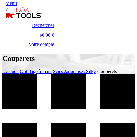
Menu
Rechercher
0,00 €
0
Votre compte
Couperets
Accueil
Outillage à main
Scies Japonaises Silky
Couperets