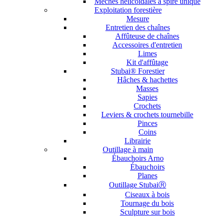
Mèches hélicoïdales à spire unique
Exploitation forestière
Mesure
Entretien des chaînes
Affûteuse de chaînes
Accessoires d'entretien
Limes
Kit d'affûtage
Stubai® Forestier
Hâches & hachettes
Masses
Sapies
Crochets
Leviers & crochets tournebille
Pinces
Coins
Librairie
Outillage à main
Ébauchoirs Arno
Ébauchoirs
Planes
Outillage StubaiⓇ
Ciseaux à bois
Tournage du bois
Sculpture sur bois