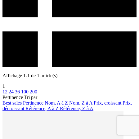
Affichage 1-1 de 1 article(s)
1
12
24
36
100
200
Pertinence
Tri par
Best sales
Pertinence
Nom, A à Z
Nom, Z à A
Prix, croissant
Prix,
décroissant
Référence, A à Z
Référence, Z à A