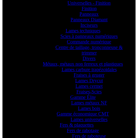
Universelles - Finition
Finition
Panneaux
Panneaux Diamant
Inciseurs
Lames techniques
Scies à panneaux numériques
Commande numérique
Centre de taillage, tronçonneuse &
trimmer
Divers
Métaux, métaux non ferreux et plastiques
Lames carbure trapézoïdales
Fraises à gruger
Lames Drycut
Lames cermet
Fraises-Scies
Gamme Élite
Lames métaux NF
Lames bois
Gamme économique CMT
Lames universelles
Fers & plaquettes
Fers de rabotage
Fers de raboteuse