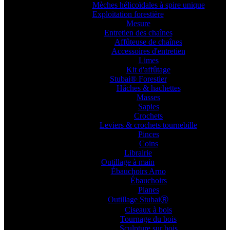
Mèches hélicoïdales à spire unique
Exploitation forestière
Mesure
Entretien des chaînes
Affûteuse de chaînes
Accessoires d'entretien
Limes
Kit d'affûtage
Stubai® Forestier
Hâches & hachettes
Masses
Sapies
Crochets
Leviers & crochets tournebille
Pinces
Coins
Librairie
Outillage à main
Ébauchoirs Arno
Ébauchoirs
Planes
Outillage StubaiⓇ
Ciseaux à bois
Tournage du bois
Sculpture sur bois