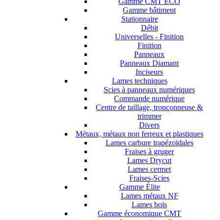
Gamme CMT ECO
Gamme bâtiment
Stationnaire
Débit
Universelles - Finition
Finition
Panneaux
Panneaux Diamant
Inciseurs
Lames techniques
Scies à panneaux numériques
Commande numérique
Centre de taillage, tronçonneuse &
trimmer
Divers
Métaux, métaux non ferreux et plastiques
Lames carbure trapézoïdales
Fraises à gruger
Lames Drycut
Lames cermet
Fraises-Scies
Gamme Élite
Lames métaux NF
Lames bois
Gamme économique CMT