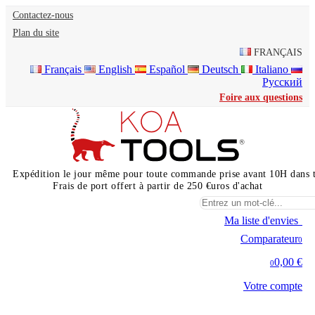
Contactez-nous
Plan du site
FRANÇAIS
Français
English
Español
Deutsch
Italiano
Русский
Foire aux questions
Expédition le jour même pour toute commande prise avant 10H dans 
Frais de port offert à partir de 250 €uros d'achat
Ma liste d'envies
0
Comparateur
0
0,00 €
0
Votre compte