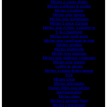
Mèches à coupes droites
Mèches à affleurer & profiler
Mèches à feuillurer
Mèches pour rainures
Mèches pour assemblages
Mèches à queue d'aronde
Mèches pour écriture, à rainurer en
V & à chanfreiner
Mèches pour profil gorge
Mèches pour congé/quart de rond
Mèches profilées
Mèches multiprofils
Mèches pour panneaux
Mèches pour matériaux composites
Mèches pour serrures
Coffret de mèches
Mèches à coupes droites gamme
FOZ
Mèches à bois
Mèches hélicoïdales
Queues filtées pour mèches
interchangeables
Mèches plates
Mèches à façonner (bois)
Mèches à bouchonner