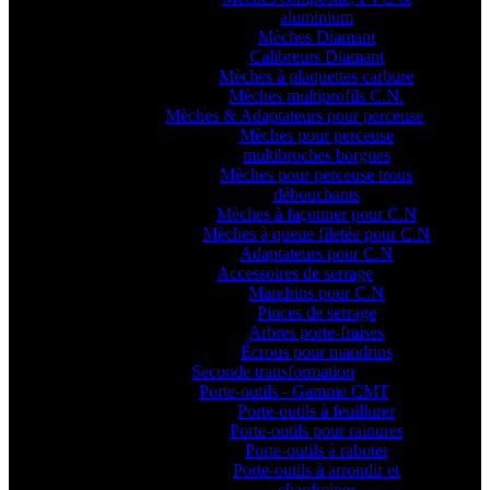
aluminium
Mèches Diamant
Calibreurs Diamant
Mèches à plaquettes carbure
Mèches multiprofils C.N.
Mèches & Adaptateurs pour perceuse
Mèches pour perceuse
multibroches borgnes
Mèches pour perceuse trous
débouchants
Mèches à façonner pour C.N
Mèches à queue filetée pour C.N
Adaptateurs pour C.N
Accessoires de serrage
Mandrins pour C.N
Pinces de serrage
Arbres porte-fraises
Écrous pour mandrins
Seconde transformation
Porte-outils - Gamme CMT
Porte-outils à feuillurer
Porte-outils pour rainures
Porte-outils à raboter
Porte-outils à arrondir et
chanfreiner