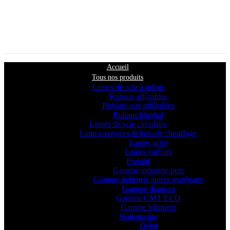
Accueil
Tous nos produits
Lames de scie à ruban
Rubans affûtables
Rubans non affûtables
Rubans bimétal
Lames de scie circulaire
Lames avoyées & bois de chauffage
Lames acier
Lames carbure
Portatif
Gamme industrie bois
Gamme industrie autres matériaux
Gamme diamant
Gamme CMT ECO
Gamme bâtiment
Stationnaire
Débit