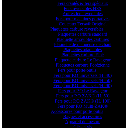
Fers crantés & fers spéciaux
Fers réversibles HSS
Autres fers réversibles
Fers pour machines portatives
Couteaux Tersa® Original
Plaquettes carbure réversibles
Plaquettes carbure standard
Plaquette amovibles carbures
Plaquette de plaqueuse de chant
Plaquettes adaptables
Plaquettes carbure Elbé
Plaquette carbure Le Ravageur
Plaquettes carbure Forézienne
Fers pour porte-outils
Fers pour P.O universels (H. 40)
Fers pour P.O universels (H. 50)
Fers pour P.O universels (H. 90)
Fers pour P.O Le Ravageur
Fers pour P.O ZAK® (H. 50)
Fers pour P.O ZAK® (H. 100)
Fers pour P.O Multi-ZAK®
Accessoires pour porte-outils
Bagues et accessoires
Appareil de mesure
Clés et vis