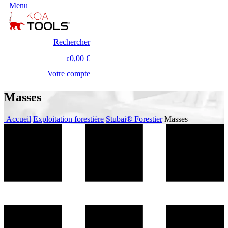
Menu
Rechercher
0,00 €
0
Votre compte
Masses
Accueil
Exploitation forestière
Stubai® Forestier
Masses