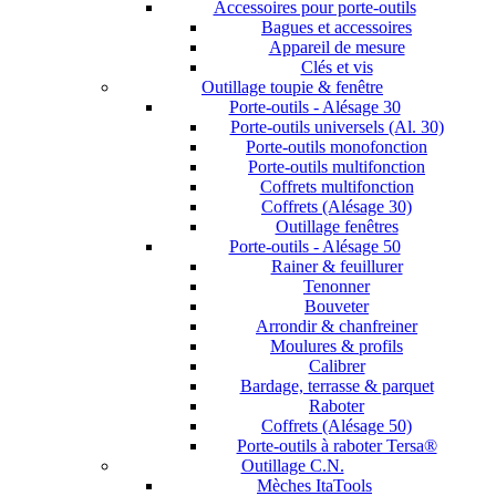
Accessoires pour porte-outils
Bagues et accessoires
Appareil de mesure
Clés et vis
Outillage toupie & fenêtre
Porte-outils - Alésage 30
Porte-outils universels (Al. 30)
Porte-outils monofonction
Porte-outils multifonction
Coffrets multifonction
Coffrets (Alésage 30)
Outillage fenêtres
Porte-outils - Alésage 50
Rainer & feuillurer
Tenonner
Bouveter
Arrondir & chanfreiner
Moulures & profils
Calibrer
Bardage, terrasse & parquet
Raboter
Coffrets (Alésage 50)
Porte-outils à raboter Tersa®
Outillage C.N.
Mèches ItaTools