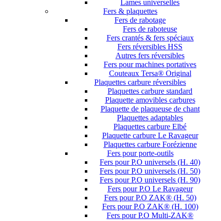
Lames universelles
Fers & plaquettes
Fers de rabotage
Fers de raboteuse
Fers crantés & fers spéciaux
Fers réversibles HSS
Autres fers réversibles
Fers pour machines portatives
Couteaux Tersa® Original
Plaquettes carbure réversibles
Plaquettes carbure standard
Plaquette amovibles carbures
Plaquette de plaqueuse de chant
Plaquettes adaptables
Plaquettes carbure Elbé
Plaquette carbure Le Ravageur
Plaquettes carbure Forézienne
Fers pour porte-outils
Fers pour P.O universels (H. 40)
Fers pour P.O universels (H. 50)
Fers pour P.O universels (H. 90)
Fers pour P.O Le Ravageur
Fers pour P.O ZAK® (H. 50)
Fers pour P.O ZAK® (H. 100)
Fers pour P.O Multi-ZAK®