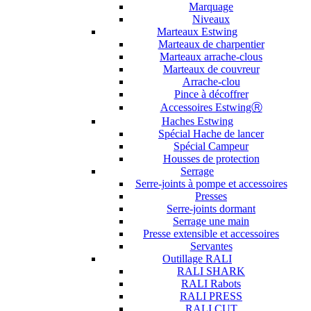
Marquage
Niveaux
Marteaux Estwing
Marteaux de charpentier
Marteaux arrache-clous
Marteaux de couvreur
Arrache-clou
Pince à décoffrer
Accessoires EstwingⓇ
Haches Estwing
Spécial Hache de lancer
Spécial Campeur
Housses de protection
Serrage
Serre-joints à pompe et accessoires
Presses
Serre-joints dormant
Serrage une main
Presse extensible et accessoires
Servantes
Outillage RALI
RALI SHARK
RALI Rabots
RALI PRESS
RALI CUT