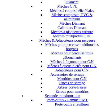
Diamant
Mèches C.N.
Mèches à coupes hélicoïdales
Mèches composite, PVC &
aluminium
Mèches Diamant
Calibreurs Diamant
Mèches à plaquettes carbure
Mèches multiprofils C.N.
Mèches & Adaptateurs pour perceuse
Mèches pour perceuse multibroches
borgnes
Mèches pour perceuse trous
débouchants
Mèches à façonner pour C.N
Mèches à queue filetée pour C.N
Adaptateurs pour C.N
Accessoires de serrage
Mandrins pour C.N
Pinces de serrage
Arbres porte-fraises
Écrous pour mandrins
Seconde transformation
Porte-outils - Gamme CMT
Porte-outils à feuillurer