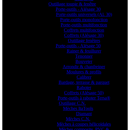
Outillage toupie & fenêtre
Porte-outils - Alésage 30
Porte-outils universels (Al. 30)
Porte-outils monofonction
Porte-outils multifonction
Coffrets multifonction
Coffrets (Alésage 30)
Outillage fenêtres
Porte-outils - Alésage 50
Rainer & feuillurer
Tenonner
Bouveter
Arrondir & chanfreiner
Moulures & profils
Calibrer
Bardage, terrasse & parquet
Raboter
Coffrets (Alésage 50)
Porte-outils à raboter Tersa®
Outillage C.N.
Mèches ItaTools
Diamant
Mèches C.N.
Mèches à coupes hélicoïdales
Mèches composite, PVC &