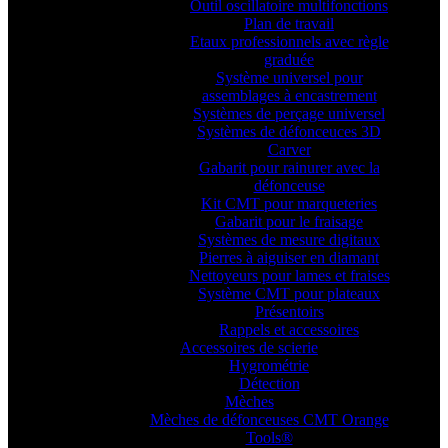
Outil oscillatoire multifonctions
Plan de travail
Etaux professionnels avec règle
graduée
Système universel pour
assemblages à encastrement
Systèmes de perçage universel
Systèmes de défonceuces 3D
Carver
Gabarit pour rainurer avec la
défonceuse
Kit CMT pour marqueteries
Gabarit pour le fraisage
Systèmes de mesure digitaux
Pierres à aiguiser en diamant
Nettoyeurs pour lames et fraises
Système CMT pour plateaux
Présentoirs
Rappels et accessoires
Accessoires de scierie
Hygrométrie
Détection
Mèches
Mèches de défonceuses CMT Orange
Tools®