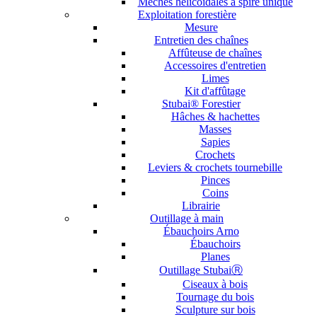
Mèches hélicoïdales à spire unique
Exploitation forestière
Mesure
Entretien des chaînes
Affûteuse de chaînes
Accessoires d'entretien
Limes
Kit d'affûtage
Stubai® Forestier
Hâches & hachettes
Masses
Sapies
Crochets
Leviers & crochets tournebille
Pinces
Coins
Librairie
Outillage à main
Ébauchoirs Arno
Ébauchoirs
Planes
Outillage StubaiⓇ
Ciseaux à bois
Tournage du bois
Sculpture sur bois