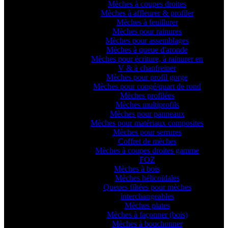
Mèches à coupes droites
Mèches à affleurer & profiler
Mèches à feuillurer
Mèches pour rainures
Mèches pour assemblages
Mèches à queue d'aronde
Mèches pour écriture, à rainurer en
V & à chanfreiner
Mèches pour profil gorge
Mèches pour congé/quart de rond
Mèches profilées
Mèches multiprofils
Mèches pour panneaux
Mèches pour matériaux composites
Mèches pour serrures
Coffret de mèches
Mèches à coupes droites gamme
FOZ
Mèches à bois
Mèches hélicoïdales
Queues filtées pour mèches
interchangeables
Mèches plates
Mèches à façonner (bois)
Mèches à bouchonner