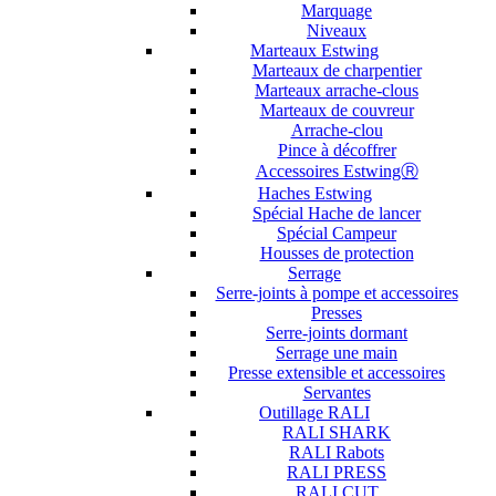
Marquage
Niveaux
Marteaux Estwing
Marteaux de charpentier
Marteaux arrache-clous
Marteaux de couvreur
Arrache-clou
Pince à décoffrer
Accessoires EstwingⓇ
Haches Estwing
Spécial Hache de lancer
Spécial Campeur
Housses de protection
Serrage
Serre-joints à pompe et accessoires
Presses
Serre-joints dormant
Serrage une main
Presse extensible et accessoires
Servantes
Outillage RALI
RALI SHARK
RALI Rabots
RALI PRESS
RALI CUT