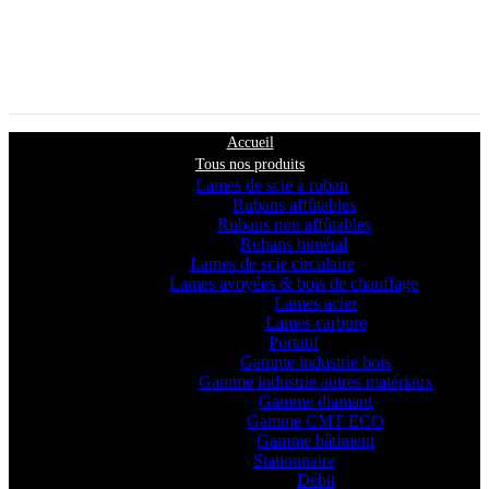
Accueil
Tous nos produits
Lames de scie à ruban
Rubans affûtables
Rubans non affûtables
Rubans bimétal
Lames de scie circulaire
Lames avoyées & bois de chauffage
Lames acier
Lames carbure
Portatif
Gamme industrie bois
Gamme industrie autres matériaux
Gamme diamant
Gamme CMT ECO
Gamme bâtiment
Stationnaire
Débit