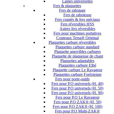
Lames universelles
Fers & plaquettes
Fers de rabotage
Fers de raboteuse
Fers crantés & fers spéciaux
Fers réversibles HSS
Autres fers réversibles
Fers pour machines portatives
Couteaux Tersa® Original
Plaquettes carbure réversibles
Plaquettes carbure standard
Plaquette amovibles carbures
Plaquette de plaqueuse de chant
Plaquettes adaptables
Plaquettes carbure Elbé
Plaquette carbure Le Ravageur
Plaquettes carbure Forézienne
Fers pour porte-outils
Fers pour P.O universels (H. 40)
Fers pour P.O universels (H. 50)
Fers pour P.O universels (H. 90)
Fers pour P.O Le Ravageur
Fers pour P.O ZAK® (H. 50)
Fers pour P.O ZAK® (H. 100)
Fers pour P.O Multi-ZAK®