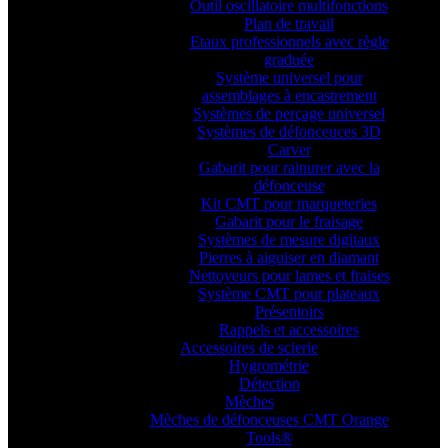
Outil oscillatoire multifonctions
Plan de travail
Etaux professionnels avec règle
graduée
Système universel pour
assemblages à encastrement
Systèmes de perçage universel
Systèmes de défonceuces 3D
Carver
Gabarit pour rainurer avec la
défonceuse
Kit CMT pour marqueteries
Gabarit pour le fraisage
Systèmes de mesure digitaux
Pierres à aiguiser en diamant
Nettoyeurs pour lames et fraises
Système CMT pour plateaux
Présentoirs
Rappels et accessoires
Accessoires de scierie
Hygrométrie
Détection
Mèches
Mèches de défonceuses CMT Orange
Tools®