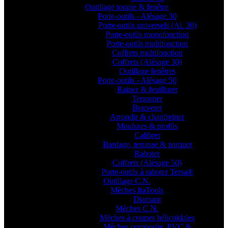
Outillage toupie & fenêtre
Porte-outils - Alésage 30
Porte-outils universels (Al. 30)
Porte-outils monofonction
Porte-outils multifonction
Coffrets multifonction
Coffrets (Alésage 30)
Outillage fenêtres
Porte-outils - Alésage 50
Rainer & feuillurer
Tenonner
Bouveter
Arrondir & chanfreiner
Moulures & profils
Calibrer
Bardage, terrasse & parquet
Raboter
Coffrets (Alésage 50)
Porte-outils à raboter Tersa®
Outillage C.N.
Mèches ItaTools
Diamant
Mèches C.N.
Mèches à coupes hélicoïdales
Mèches composite, PVC &