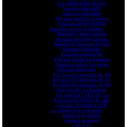
Fers crantés & fers spéciaux
Fers réversibles HSS
Autres fers réversibles
Fers pour machines portatives
Couteaux Tersa® Original
Plaquettes carbure réversibles
Plaquettes carbure standard
Plaquette amovibles carbures
Plaquette de plaqueuse de chant
Plaquettes adaptables
Plaquettes carbure Elbé
Plaquette carbure Le Ravageur
Plaquettes carbure Forézienne
Fers pour porte-outils
Fers pour P.O universels (H. 40)
Fers pour P.O universels (H. 50)
Fers pour P.O universels (H. 90)
Fers pour P.O Le Ravageur
Fers pour P.O ZAK® (H. 50)
Fers pour P.O ZAK® (H. 100)
Fers pour P.O Multi-ZAK®
Accessoires pour porte-outils
Bagues et accessoires
Appareil de mesure
Clés et vis