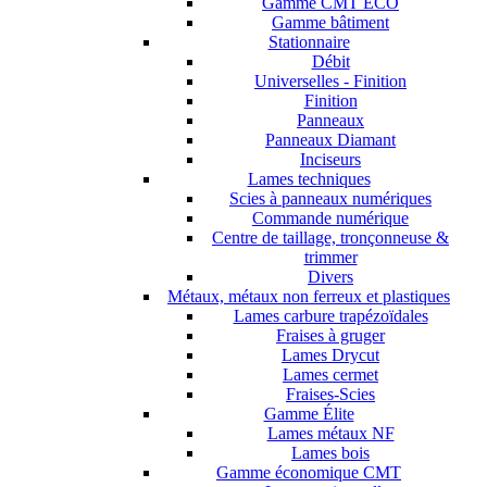
Gamme CMT ECO
Gamme bâtiment
Stationnaire
Débit
Universelles - Finition
Finition
Panneaux
Panneaux Diamant
Inciseurs
Lames techniques
Scies à panneaux numériques
Commande numérique
Centre de taillage, tronçonneuse &
trimmer
Divers
Métaux, métaux non ferreux et plastiques
Lames carbure trapézoïdales
Fraises à gruger
Lames Drycut
Lames cermet
Fraises-Scies
Gamme Élite
Lames métaux NF
Lames bois
Gamme économique CMT