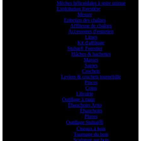
Mèches hélicoïdales à spire unique
Exploitation forestière
Mesure
Entretien des chaînes
Affûteuse de chaînes
Accessoires d'entretien
Limes
Kit d'affûtage
Stubai® Forestier
Hâches & hachettes
Masses
Sapies
Crochets
Leviers & crochets tournebille
Pinces
Coins
Librairie
Outillage à main
Ébauchoirs Arno
Ébauchoirs
Planes
Outillage StubaiⓇ
Ciseaux à bois
Tournage du bois
Sculpture sur bois