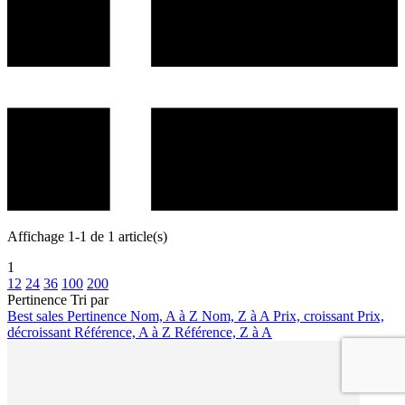
Affichage 1-1 de 1 article(s)
1
12
24
36
100
200
Pertinence
Tri par
Best sales
Pertinence
Nom, A à Z
Nom, Z à A
Prix, croissant
Prix,
décroissant
Référence, A à Z
Référence, Z à A