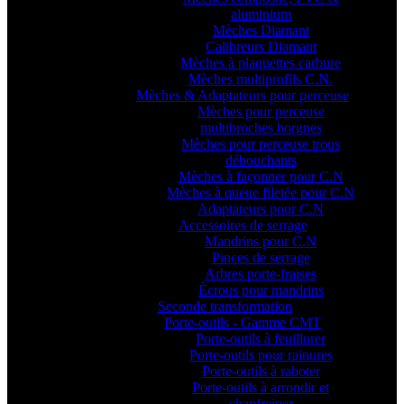
aluminium
Mèches Diamant
Calibreurs Diamant
Mèches à plaquettes carbure
Mèches multiprofils C.N.
Mèches & Adaptateurs pour perceuse
Mèches pour perceuse
multibroches borgnes
Mèches pour perceuse trous
débouchants
Mèches à façonner pour C.N
Mèches à queue filetée pour C.N
Adaptateurs pour C.N
Accessoires de serrage
Mandrins pour C.N
Pinces de serrage
Arbres porte-fraises
Écrous pour mandrins
Seconde transformation
Porte-outils - Gamme CMT
Porte-outils à feuillurer
Porte-outils pour rainures
Porte-outils à raboter
Porte-outils à arrondir et
chanfreiner