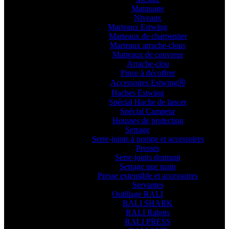
Marquage
Niveaux
Marteaux Estwing
Marteaux de charpentier
Marteaux arrache-clous
Marteaux de couvreur
Arrache-clou
Pince à décoffrer
Accessoires EstwingⓇ
Haches Estwing
Spécial Hache de lancer
Spécial Campeur
Housses de protection
Serrage
Serre-joints à pompe et accessoires
Presses
Serre-joints dormant
Serrage une main
Presse extensible et accessoires
Servantes
Outillage RALI
RALI SHARK
RALI Rabots
RALI PRESS