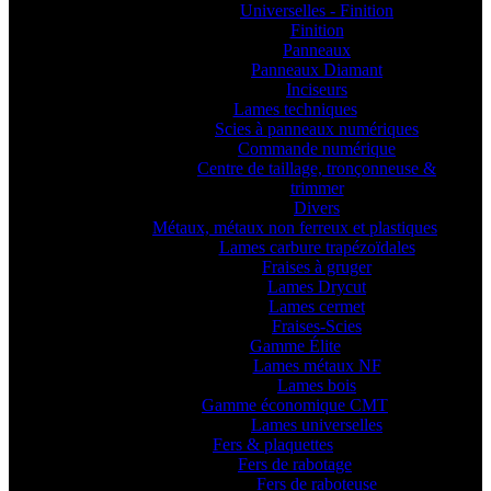
Universelles - Finition
Finition
Panneaux
Panneaux Diamant
Inciseurs
Lames techniques
Scies à panneaux numériques
Commande numérique
Centre de taillage, tronçonneuse &
trimmer
Divers
Métaux, métaux non ferreux et plastiques
Lames carbure trapézoïdales
Fraises à gruger
Lames Drycut
Lames cermet
Fraises-Scies
Gamme Élite
Lames métaux NF
Lames bois
Gamme économique CMT
Lames universelles
Fers & plaquettes
Fers de rabotage
Fers de raboteuse