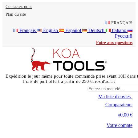
Contactez-nous
Plan du site
FRANÇAIS
Français
English
Español
Deutsch
Italiano
Русский
Foire aux questions
Expédition le jour même pour toute commande prise avant 10H dans 
Frais de port offert à partir de 250 €uros d'achat
Ma liste d'envies
0
Comparateur
0
0,00 €
0
Votre compte