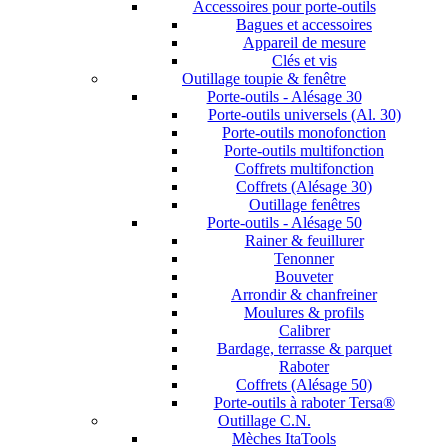
Accessoires pour porte-outils
Bagues et accessoires
Appareil de mesure
Clés et vis
Outillage toupie & fenêtre
Porte-outils - Alésage 30
Porte-outils universels (Al. 30)
Porte-outils monofonction
Porte-outils multifonction
Coffrets multifonction
Coffrets (Alésage 30)
Outillage fenêtres
Porte-outils - Alésage 50
Rainer & feuillurer
Tenonner
Bouveter
Arrondir & chanfreiner
Moulures & profils
Calibrer
Bardage, terrasse & parquet
Raboter
Coffrets (Alésage 50)
Porte-outils à raboter Tersa®
Outillage C.N.
Mèches ItaTools