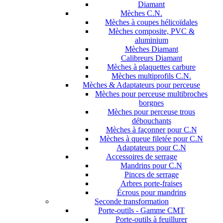
Diamant
Mèches C.N.
Mèches à coupes hélicoïdales
Mèches composite, PVC &
aluminium
Mèches Diamant
Calibreurs Diamant
Mèches à plaquettes carbure
Mèches multiprofils C.N.
Mèches & Adaptateurs pour perceuse
Mèches pour perceuse multibroches
borgnes
Mèches pour perceuse trous
débouchants
Mèches à façonner pour C.N
Mèches à queue filetée pour C.N
Adaptateurs pour C.N
Accessoires de serrage
Mandrins pour C.N
Pinces de serrage
Arbres porte-fraises
Écrous pour mandrins
Seconde transformation
Porte-outils - Gamme CMT
Porte-outils à feuillurer