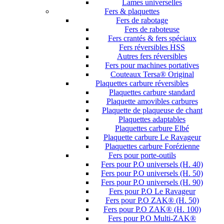
Lames universelles
Fers & plaquettes
Fers de rabotage
Fers de raboteuse
Fers crantés & fers spéciaux
Fers réversibles HSS
Autres fers réversibles
Fers pour machines portatives
Couteaux Tersa® Original
Plaquettes carbure réversibles
Plaquettes carbure standard
Plaquette amovibles carbures
Plaquette de plaqueuse de chant
Plaquettes adaptables
Plaquettes carbure Elbé
Plaquette carbure Le Ravageur
Plaquettes carbure Forézienne
Fers pour porte-outils
Fers pour P.O universels (H. 40)
Fers pour P.O universels (H. 50)
Fers pour P.O universels (H. 90)
Fers pour P.O Le Ravageur
Fers pour P.O ZAK® (H. 50)
Fers pour P.O ZAK® (H. 100)
Fers pour P.O Multi-ZAK®