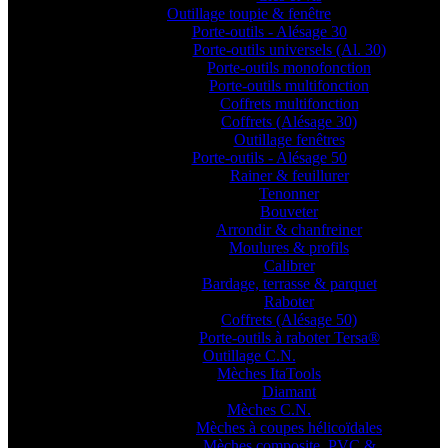
Outillage toupie & fenêtre
Porte-outils - Alésage 30
Porte-outils universels (Al. 30)
Porte-outils monofonction
Porte-outils multifonction
Coffrets multifonction
Coffrets (Alésage 30)
Outillage fenêtres
Porte-outils - Alésage 50
Rainer & feuillurer
Tenonner
Bouveter
Arrondir & chanfreiner
Moulures & profils
Calibrer
Bardage, terrasse & parquet
Raboter
Coffrets (Alésage 50)
Porte-outils à raboter Tersa®
Outillage C.N.
Mèches ItaTools
Diamant
Mèches C.N.
Mèches à coupes hélicoïdales
Mèches composite, PVC &