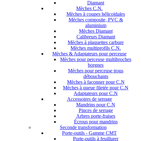
Diamant
Mèches C.N.
Mèches à coupes hélicoïdales
Mèches composite, PVC &
aluminium
Mèches Diamant
Calibreurs Diamant
Mèches à plaquettes carbure
Mèches multiprofils C.N.
Mèches & Adaptateurs pour perceuse
Mèches pour perceuse multibroches
borgnes
Mèches pour perceuse trous
débouchants
Mèches à façonner pour C.N
Mèches à queue filetée pour C.N
Adaptateurs pour C.N
Accessoires de serrage
Mandrins pour C.N
Pinces de serrage
Arbres porte-fraises
Écrous pour mandrins
Seconde transformation
Porte-outils - Gamme CMT
Porte-outils à feuillurer