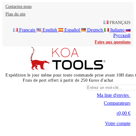
Contactez-nous
Plan du site
FRANÇAIS
Français
English
Español
Deutsch
Italiano
Русский
Foire aux questions
Expédition le jour même pour toute commande prise avant 10H dans 
Frais de port offert à partir de 250 €uros d'achat
Ma liste d'envies
0
Comparateur
0
0,00 €
0
Votre compte