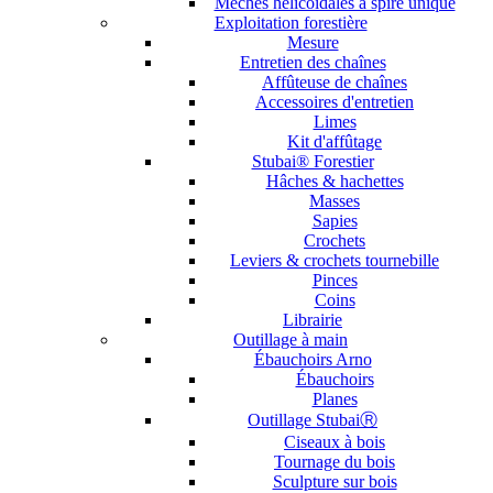
Mèches hélicoïdales à spire unique
Exploitation forestière
Mesure
Entretien des chaînes
Affûteuse de chaînes
Accessoires d'entretien
Limes
Kit d'affûtage
Stubai® Forestier
Hâches & hachettes
Masses
Sapies
Crochets
Leviers & crochets tournebille
Pinces
Coins
Librairie
Outillage à main
Ébauchoirs Arno
Ébauchoirs
Planes
Outillage StubaiⓇ
Ciseaux à bois
Tournage du bois
Sculpture sur bois