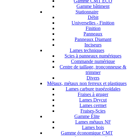
Gamme CMT ECO
Gamme bâtiment
Stationnaire
Débit
Universelles - Finition
Finition
Panneaux
Panneaux Diamant
Inciseurs
Lames techniques
Scies à panneaux numériques
Commande numérique
Centre de taillage, tronçonneuse &
trimmer
Divers
Métaux, métaux non ferreux et plastiques
Lames carbure trapézoïdales
Fraises à gruger
Lames Drycut
Lames cermet
Fraises-Scies
Gamme Élite
Lames métaux NF
Lames bois
Gamme économique CMT