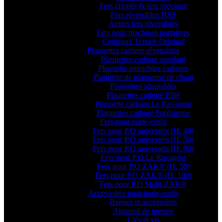
Fers crantés & fers spéciaux
Fers réversibles HSS
Autres fers réversibles
Fers pour machines portatives
Couteaux Tersa® Original
Plaquettes carbure réversibles
Plaquettes carbure standard
Plaquette amovibles carbures
Plaquette de plaqueuse de chant
Plaquettes adaptables
Plaquettes carbure Elbé
Plaquette carbure Le Ravageur
Plaquettes carbure Forézienne
Fers pour porte-outils
Fers pour P.O universels (H. 40)
Fers pour P.O universels (H. 50)
Fers pour P.O universels (H. 90)
Fers pour P.O Le Ravageur
Fers pour P.O ZAK® (H. 50)
Fers pour P.O ZAK® (H. 100)
Fers pour P.O Multi-ZAK®
Accessoires pour porte-outils
Bagues et accessoires
Appareil de mesure
Clés et vis