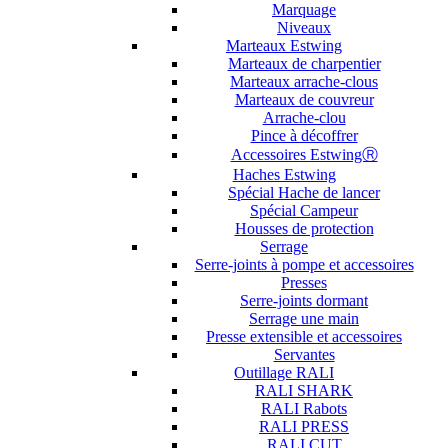
Marquage
Niveaux
Marteaux Estwing
Marteaux de charpentier
Marteaux arrache-clous
Marteaux de couvreur
Arrache-clou
Pince à décoffrer
Accessoires EstwingⓇ
Haches Estwing
Spécial Hache de lancer
Spécial Campeur
Housses de protection
Serrage
Serre-joints à pompe et accessoires
Presses
Serre-joints dormant
Serrage une main
Presse extensible et accessoires
Servantes
Outillage RALI
RALI SHARK
RALI Rabots
RALI PRESS
RALI CUT