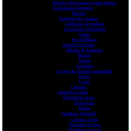
Mèches hélicoïdales à spire unique
Exploitation forestière
Mesure
Entretien des chaînes
Affûteuse de chaînes
Accessoires d'entretien
Limes
Kit d'affûtage
Stubai® Forestier
Hâches & hachettes
Masses
Sapies
Crochets
Leviers & crochets tournebille
Pinces
Coins
Librairie
Outillage à main
Ébauchoirs Arno
Ébauchoirs
Planes
Outillage StubaiⓇ
Ciseaux à bois
Tournage du bois
Sculpture sur bois