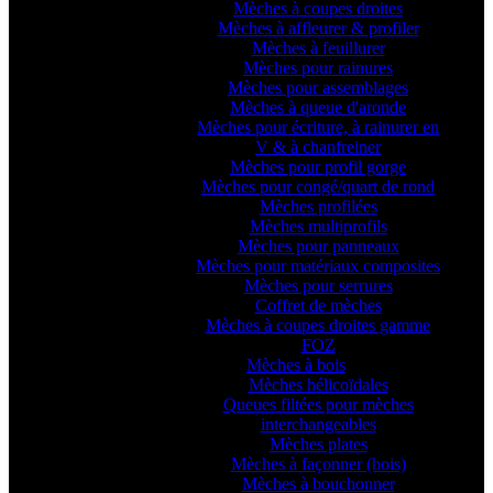
Mèches à coupes droites
Mèches à affleurer & profiler
Mèches à feuillurer
Mèches pour rainures
Mèches pour assemblages
Mèches à queue d'aronde
Mèches pour écriture, à rainurer en
V & à chanfreiner
Mèches pour profil gorge
Mèches pour congé/quart de rond
Mèches profilées
Mèches multiprofils
Mèches pour panneaux
Mèches pour matériaux composites
Mèches pour serrures
Coffret de mèches
Mèches à coupes droites gamme
FOZ
Mèches à bois
Mèches hélicoïdales
Queues filtées pour mèches
interchangeables
Mèches plates
Mèches à façonner (bois)
Mèches à bouchonner