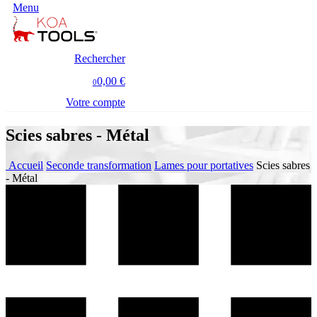
Menu
Rechercher
0,00 €
0
Votre compte
Scies sabres - Métal
Accueil
Seconde transformation
Lames pour portatives
Scies sabres
- Métal