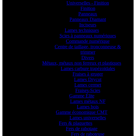
Universelles - Finition
Finition
Panneaux
Panneaux Diamant
Inciseurs
Lames techniques
Scies à panneaux numériques
Commande numérique
Centre de taillage, tronçonneuse &
trimmer
Divers
Métaux, métaux non ferreux et plastiques
Lames carbure trapézoïdales
Fraises à gruger
Lames Drycut
Lames cermet
Fraises-Scies
Gamme Élite
Lames métaux NF
Lames bois
Gamme économique CMT
Lames universelles
Fers & plaquettes
Fers de rabotage
Fers de raboteuse