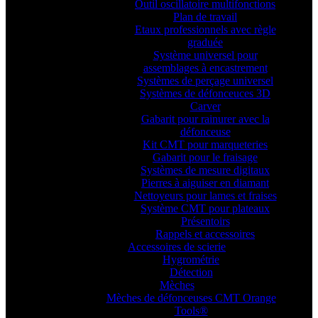
Outil oscillatoire multifonctions
Plan de travail
Etaux professionnels avec règle
graduée
Système universel pour
assemblages à encastrement
Systèmes de perçage universel
Systèmes de défonceuces 3D
Carver
Gabarit pour rainurer avec la
défonceuse
Kit CMT pour marqueteries
Gabarit pour le fraisage
Systèmes de mesure digitaux
Pierres à aiguiser en diamant
Nettoyeurs pour lames et fraises
Système CMT pour plateaux
Présentoirs
Rappels et accessoires
Accessoires de scierie
Hygrométrie
Détection
Mèches
Mèches de défonceuses CMT Orange
Tools®