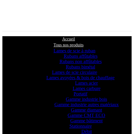
Accueil
Tous nos produits
Lames de scie à ruban
Rubans affûtables
Rubans non affûtables
Rubans bimétal
Lames de scie circulaire
Lames avoyées & bois de chauffage
Lames acier
Lames carbure
Portatif
Gamme industrie bois
Gamme industrie autres matériaux
Gamme diamant
Gamme CMT ECO
Gamme bâtiment
Stationnaire
Débit