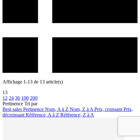
Affichage 1-13 de 13 article(s)
13
12
24
36
100
200
Pertinence
Tri par
Best sales
Pertinence
Nom, A à Z
Nom, Z à A
Prix, croissant
Prix,
décroissant
Référence, A à Z
Référence, Z à A