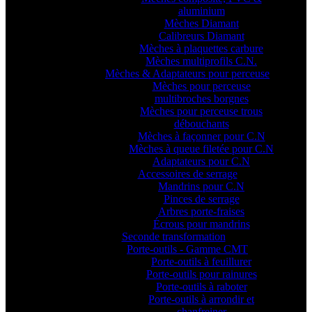
aluminium
Mèches Diamant
Calibreurs Diamant
Mèches à plaquettes carbure
Mèches multiprofils C.N.
Mèches & Adaptateurs pour perceuse
Mèches pour perceuse
multibroches borgnes
Mèches pour perceuse trous
débouchants
Mèches à façonner pour C.N
Mèches à queue filetée pour C.N
Adaptateurs pour C.N
Accessoires de serrage
Mandrins pour C.N
Pinces de serrage
Arbres porte-fraises
Écrous pour mandrins
Seconde transformation
Porte-outils - Gamme CMT
Porte-outils à feuillurer
Porte-outils pour rainures
Porte-outils à raboter
Porte-outils à arrondir et
chanfreiner