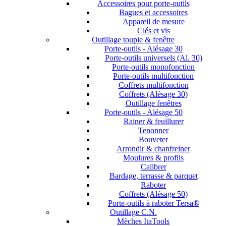
Accessoires pour porte-outils
Bagues et accessoires
Appareil de mesure
Clés et vis
Outillage toupie & fenêtre
Porte-outils - Alésage 30
Porte-outils universels (Al. 30)
Porte-outils monofonction
Porte-outils multifonction
Coffrets multifonction
Coffrets (Alésage 30)
Outillage fenêtres
Porte-outils - Alésage 50
Rainer & feuillurer
Tenonner
Bouveter
Arrondir & chanfreiner
Moulures & profils
Calibrer
Bardage, terrasse & parquet
Raboter
Coffrets (Alésage 50)
Porte-outils à raboter Tersa®
Outillage C.N.
Mèches ItaTools