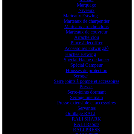
Marquage
Niveaux
Marteaux Estwing
Marteaux de charpentier
Marteaux arrache-clous
Marteaux de couvreur
Arrache-clou
Pince à décoffrer
Accessoires EstwingⓇ
Haches Estwing
Spécial Hache de lancer
Spécial Campeur
Housses de protection
Serrage
Serre-joints à pompe et accessoires
Presses
Serre-joints dormant
Serrage une main
Presse extensible et accessoires
Servantes
Outillage RALI
RALI SHARK
RALI Rabots
RALI PRESS