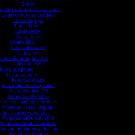
Divers
métaux non ferreux et plastiques
Lames carbure trapézoïdales
Fraises à gruger
Lames Drycut
Lames cermet
Fraises-Scies
Gamme Élite
Lames métaux NF
Lames bois
amme économique CMT
Lames universelles
Fers & plaquettes
Fers de rabotage
Fers de raboteuse
Fers crantés & fers spéciaux
Fers réversibles HSS
Autres fers réversibles
Fers pour machines portatives
Couteaux Tersa® Original
quettes carbure réversibles
Plaquettes carbure standard
Plaquette amovibles carbures
laquette de plaqueuse de chant
Plaquettes adaptables