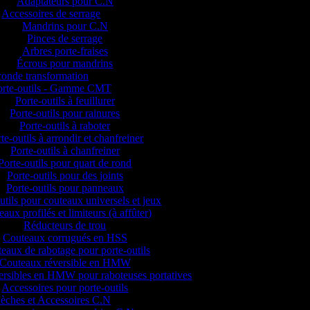
Adaptateurs pour C.N
Accessoires de serrage
Mandrins pour C.N
Pinces de serrage
Arbres porte-fraises
Écrous pour mandrins
onde transformation
orte-outils - Gamme CMT
Porte-outils à feuillurer
Porte-outils pour rainures
Porte-outils à raboter
te-outils à arrondir et chanfreiner
Porte-outils à chanfreiner
Porte-outils pour quart de rond
Porte-outils pour des joints
Porte-outils pour panneaux
utils pour couteaux universels et jeux
aux profilés et limiteurs (à affûter)
Réducteurs de trou
Couteaux corrugués en HSS
eaux de rabotage pour porte-outils
Couteaux réversible en HMW
versibles en HMW pour raboteuses portatives
Accessoires pour porte-outils
èches et Accessoires C.N