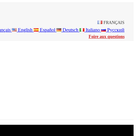
FRANÇAIS
ançais
English
Español
Deutsch
Italiano
Русский
Foire aux questions