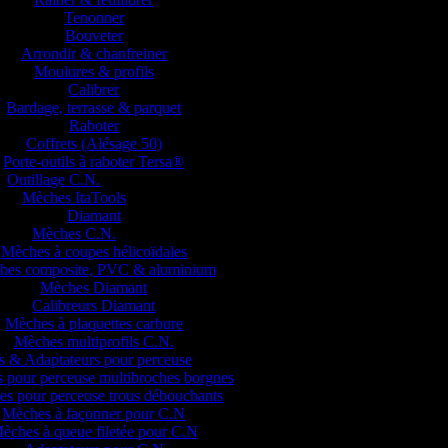
Tenonner
Bouveter
Arrondir & chanfreiner
Moulures & profils
Calibrer
Bardage, terrasse & parquet
Raboter
Coffrets (Alésage 50)
Porte-outils à raboter Tersa®
Outillage C.N.
Mèches ItaTools
Diamant
Mèches C.N.
Mèches à coupes hélicoïdales
hes composite, PVC & aluminium
Mèches Diamant
Calibreurs Diamant
Mèches à plaquettes carbure
Mèches multiprofils C.N.
 & Adaptateurs pour perceuse
 pour perceuse multibroches borgnes
s pour perceuse trous débouchants
Mèches à façonner pour C.N
èches à queue filetée pour C.N