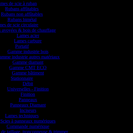
mes de scie à ruban
Rubans affûtables
Rubans non affûtables
Rubans bimétal
es de scie circulaire
 avoyées & bois de chauffage
Lames acier
Lames carbure
Portatif
Gamme industrie bois
mme industrie autres matériaux
Gamme diamant
Gamme CMT ECO
Gamme bâtiment
Stationnaire
Débit
Universelles - Finition
Finition
Panneaux
Panneaux Diamant
Inciseurs
Lames techniques
Scies à panneaux numériques
Commande numérique
 de taillage, tronçonneuse & trimmer