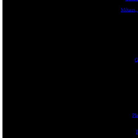
Métaux, 
G
Pla
P