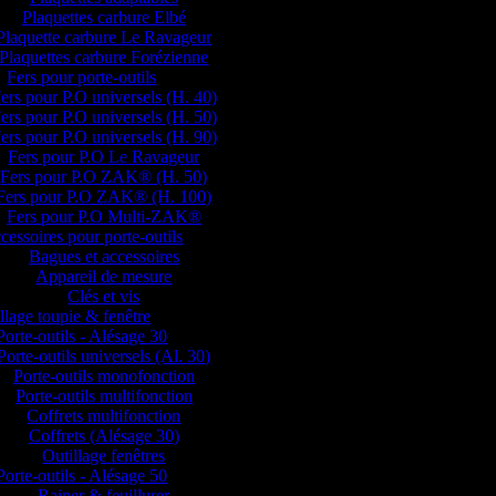
Plaquettes carbure Elbé
Plaquette carbure Le Ravageur
Plaquettes carbure Forézienne
Fers pour porte-outils
ers pour P.O universels (H. 40)
ers pour P.O universels (H. 50)
ers pour P.O universels (H. 90)
Fers pour P.O Le Ravageur
Fers pour P.O ZAK® (H. 50)
Fers pour P.O ZAK® (H. 100)
Fers pour P.O Multi-ZAK®
cessoires pour porte-outils
Bagues et accessoires
Appareil de mesure
Clés et vis
llage toupie & fenêtre
Porte-outils - Alésage 30
Porte-outils universels (Al. 30)
Porte-outils monofonction
Porte-outils multifonction
Coffrets multifonction
Coffrets (Alésage 30)
Outillage fenêtres
Porte-outils - Alésage 50
Rainer & feuillurer