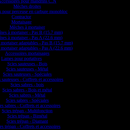
Accessoires pour mandrins C.N
Mèches droites
 pour perceuse en carbure monobloc
Contractor
Mortaisage
Mèches à mortaiser
nes à mortaiser - Pas B (15.7 mm)
nes à mortaiser - Pas A (22.6 mm)
 mortaiser adaptables - Pas B (15.7 mm)
 mortaiser adaptables - Pas A (22.6 mm)
Accessoires mortaisages
Lames pour portatives
Scies sauteuses - Bois
Scies sauteuses - Métal
Scies sauteuses - Spéciales
 sauteuses - Coffrets et accessoires
Scies sabres - bois
Scies sabres - Bois et métal
Scies sabres - Métal
Scies sabres - Spéciales
es sabres - Coffrets et accessoires
Scies trépan - Multifonction
Scies trépan - Bimétal
Scies trépan - Diamant
es trépan - Coffrets et accessoires