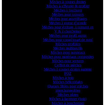
Mèches à coupes droites
Mèches à affleurer & profiler
Mèches à feuillurer
Mèches pour rainures
Mèches pour assemblages
Mèches à queue d'aronde
Mèches pour écriture, à rainurer en
V & à chanfreiner
Mèches pour profil gorge
Mèches pour congé/quart de rond
Mèches profilées
Mèches multiprofils
Mèches pour panneaux
Mèches pour matériaux composites
Mèches pour serrures
Coffret de mèches
Mèches à coupes droites gamme
FOZ
Mèches à bois
Mèches hélicoïdales
Queues filtées pour mèches
interchangeables
Mèches plates
Mèches à façonner (bois)
Mèches à bouchonner