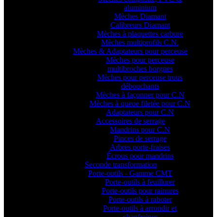
aluminium
Mèches Diamant
Calibreurs Diamant
Mèches à plaquettes carbure
Mèches multiprofils C.N.
Mèches & Adaptateurs pour perceuse
Mèches pour perceuse
multibroches borgnes
Mèches pour perceuse trous
débouchants
Mèches à façonner pour C.N
Mèches à queue filetée pour C.N
Adaptateurs pour C.N
Accessoires de serrage
Mandrins pour C.N
Pinces de serrage
Arbres porte-fraises
Écrous pour mandrins
Seconde transformation
Porte-outils - Gamme CMT
Porte-outils à feuillurer
Porte-outils pour rainures
Porte-outils à raboter
Porte-outils à arrondir et
chanfreiner