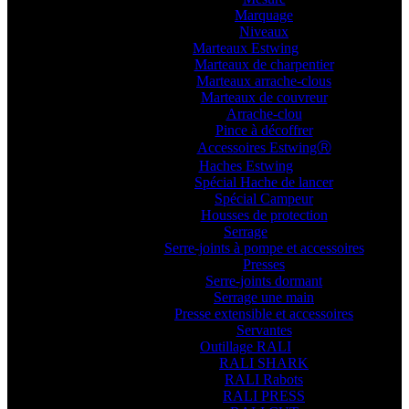
Marquage
Niveaux
Marteaux Estwing
Marteaux de charpentier
Marteaux arrache-clous
Marteaux de couvreur
Arrache-clou
Pince à décoffrer
Accessoires EstwingⓇ
Haches Estwing
Spécial Hache de lancer
Spécial Campeur
Housses de protection
Serrage
Serre-joints à pompe et accessoires
Presses
Serre-joints dormant
Serrage une main
Presse extensible et accessoires
Servantes
Outillage RALI
RALI SHARK
RALI Rabots
RALI PRESS