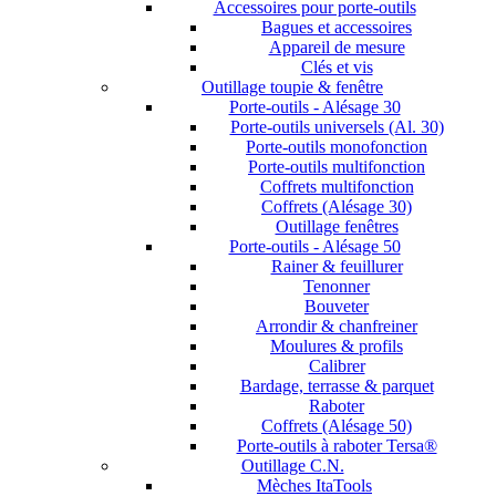
Accessoires pour porte-outils
Bagues et accessoires
Appareil de mesure
Clés et vis
Outillage toupie & fenêtre
Porte-outils - Alésage 30
Porte-outils universels (Al. 30)
Porte-outils monofonction
Porte-outils multifonction
Coffrets multifonction
Coffrets (Alésage 30)
Outillage fenêtres
Porte-outils - Alésage 50
Rainer & feuillurer
Tenonner
Bouveter
Arrondir & chanfreiner
Moulures & profils
Calibrer
Bardage, terrasse & parquet
Raboter
Coffrets (Alésage 50)
Porte-outils à raboter Tersa®
Outillage C.N.
Mèches ItaTools