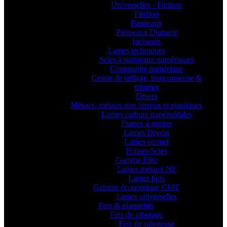
Universelles - Finition
Finition
Panneaux
Panneaux Diamant
Inciseurs
Lames techniques
Scies à panneaux numériques
Commande numérique
Centre de taillage, tronçonneuse &
trimmer
Divers
Métaux, métaux non ferreux et plastiques
Lames carbure trapézoïdales
Fraises à gruger
Lames Drycut
Lames cermet
Fraises-Scies
Gamme Élite
Lames métaux NF
Lames bois
Gamme économique CMT
Lames universelles
Fers & plaquettes
Fers de rabotage
Fers de raboteuse