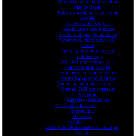
Outil oscillatoire multifonctions
Plan de travail
Etaux professionnels avec règle
graduée
Système universel pour
assemblages à encastrement
Systèmes de perçage universel
Systèmes de défonceuces 3D
Carver
Gabarit pour rainurer avec la
défonceuse
Kit CMT pour marqueteries
Gabarit pour le fraisage
Systèmes de mesure digitaux
Pierres à aiguiser en diamant
Nettoyeurs pour lames et fraises
Système CMT pour plateaux
Présentoirs
Rappels et accessoires
Accessoires de scierie
Hygrométrie
Détection
Mèches
Mèches de défonceuses CMT Orange
Tools®