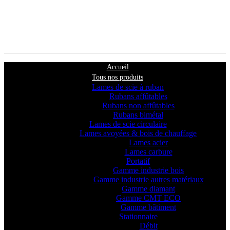
Accueil
Tous nos produits
Lames de scie à ruban
Rubans affûtables
Rubans non affûtables
Rubans bimétal
Lames de scie circulaire
Lames avoyées & bois de chauffage
Lames acier
Lames carbure
Portatif
Gamme industrie bois
Gamme industrie autres matériaux
Gamme diamant
Gamme CMT ECO
Gamme bâtiment
Stationnaire
Débit