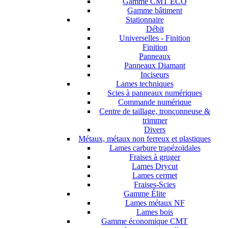
Gamme CMT ECO
Gamme bâtiment
Stationnaire
Débit
Universelles - Finition
Finition
Panneaux
Panneaux Diamant
Inciseurs
Lames techniques
Scies à panneaux numériques
Commande numérique
Centre de taillage, tronçonneuse &
trimmer
Divers
Métaux, métaux non ferreux et plastiques
Lames carbure trapézoïdales
Fraises à gruger
Lames Drycut
Lames cermet
Fraises-Scies
Gamme Élite
Lames métaux NF
Lames bois
Gamme économique CMT