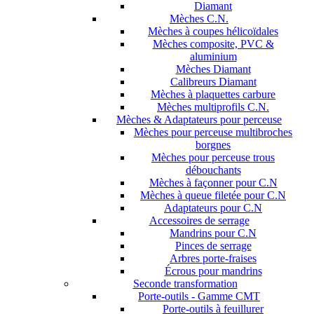
Diamant
Mèches C.N.
Mèches à coupes hélicoïdales
Mèches composite, PVC &
aluminium
Mèches Diamant
Calibreurs Diamant
Mèches à plaquettes carbure
Mèches multiprofils C.N.
Mèches & Adaptateurs pour perceuse
Mèches pour perceuse multibroches
borgnes
Mèches pour perceuse trous
débouchants
Mèches à façonner pour C.N
Mèches à queue filetée pour C.N
Adaptateurs pour C.N
Accessoires de serrage
Mandrins pour C.N
Pinces de serrage
Arbres porte-fraises
Écrous pour mandrins
Seconde transformation
Porte-outils - Gamme CMT
Porte-outils à feuillurer