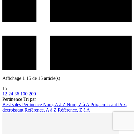
Affichage 1-15 de 15 article(s)
15
12
24
36
100
200
Pertinence
Tri par
Best sales
Pertinence
Nom, A à Z
Nom, Z à A
Prix, croissant
Prix,
décroissant
Référence, A à Z
Référence, Z à A