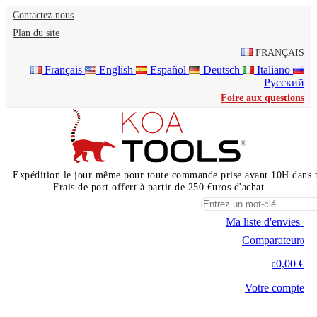
Contactez-nous
Plan du site
FRANÇAIS
Français
English
Español
Deutsch
Italiano
Русский
Foire aux questions
Expédition le jour même pour toute commande prise avant 10H dans 
Frais de port offert à partir de 250 €uros d'achat
Ma liste d'envies
0
Comparateur
0
0,00 €
0
Votre compte