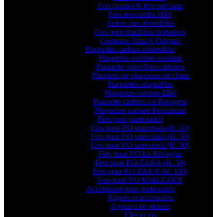
Fers crantés & fers spéciaux
Fers réversibles HSS
Autres fers réversibles
Fers pour machines portatives
Couteaux Tersa® Original
Plaquettes carbure réversibles
Plaquettes carbure standard
Plaquette amovibles carbures
Plaquette de plaqueuse de chant
Plaquettes adaptables
Plaquettes carbure Elbé
Plaquette carbure Le Ravageur
Plaquettes carbure Forézienne
Fers pour porte-outils
Fers pour P.O universels (H. 40)
Fers pour P.O universels (H. 50)
Fers pour P.O universels (H. 90)
Fers pour P.O Le Ravageur
Fers pour P.O ZAK® (H. 50)
Fers pour P.O ZAK® (H. 100)
Fers pour P.O Multi-ZAK®
Accessoires pour porte-outils
Bagues et accessoires
Appareil de mesure
Clés et vis