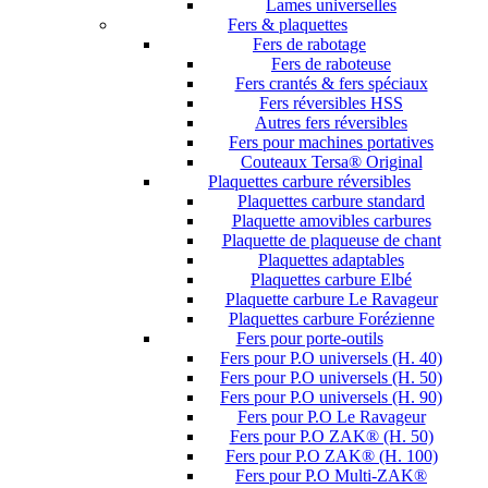
Lames universelles
Fers & plaquettes
Fers de rabotage
Fers de raboteuse
Fers crantés & fers spéciaux
Fers réversibles HSS
Autres fers réversibles
Fers pour machines portatives
Couteaux Tersa® Original
Plaquettes carbure réversibles
Plaquettes carbure standard
Plaquette amovibles carbures
Plaquette de plaqueuse de chant
Plaquettes adaptables
Plaquettes carbure Elbé
Plaquette carbure Le Ravageur
Plaquettes carbure Forézienne
Fers pour porte-outils
Fers pour P.O universels (H. 40)
Fers pour P.O universels (H. 50)
Fers pour P.O universels (H. 90)
Fers pour P.O Le Ravageur
Fers pour P.O ZAK® (H. 50)
Fers pour P.O ZAK® (H. 100)
Fers pour P.O Multi-ZAK®