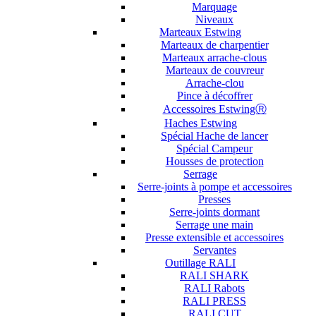
Marquage
Niveaux
Marteaux Estwing
Marteaux de charpentier
Marteaux arrache-clous
Marteaux de couvreur
Arrache-clou
Pince à décoffrer
Accessoires EstwingⓇ
Haches Estwing
Spécial Hache de lancer
Spécial Campeur
Housses de protection
Serrage
Serre-joints à pompe et accessoires
Presses
Serre-joints dormant
Serrage une main
Presse extensible et accessoires
Servantes
Outillage RALI
RALI SHARK
RALI Rabots
RALI PRESS
RALI CUT