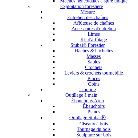
Mèches hélicoïdales à spire unique
Exploitation forestière
Mesure
Entretien des chaînes
Affûteuse de chaînes
Accessoires d'entretien
Limes
Kit d'affûtage
Stubai® Forestier
Hâches & hachettes
Masses
Sapies
Crochets
Leviers & crochets tournebille
Pinces
Coins
Librairie
Outillage à main
Ébauchoirs Arno
Ébauchoirs
Planes
Outillage StubaiⓇ
Ciseaux à bois
Tournage du bois
Sculpture sur bois