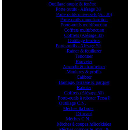
Outillage toupie & fenêtre
Porte-outils - Alésage 30
Porte-outils universels (Al. 30)
Porte-outils monofonction
Porte-outils multifonction
Coffrets multifonction
Coffrets (Alésage 30)
Outillage fenêtres
Porte-outils - Alésage 50
Rainer & feuillurer
Tenonner
Bouveter
Arrondir & chanfreiner
Moulures & profils
Calibrer
Bardage, terrasse & parquet
Raboter
Coffrets (Alésage 50)
Porte-outils à raboter Tersa®
Outillage C.N.
Mèches ItaTools
Diamant
Mèches C.N.
Mèches à coupes hélicoïdales
Mèches composite, PVC &