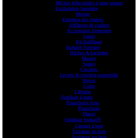
Mèches hélicoïdales à spire unique
Exploitation forestière
Mesure
Entretien des chaînes
Affûteuse de chaînes
Accessoires d'entretien
Limes
Kit d'affûtage
Stubai® Forestier
Hâches & hachettes
Masses
Sapies
Crochets
Leviers & crochets tournebille
Pinces
Coins
Librairie
Outillage à main
Ébauchoirs Arno
Ébauchoirs
Planes
Outillage StubaiⓇ
Ciseaux à bois
Tournage du bois
Sculpture sur bois