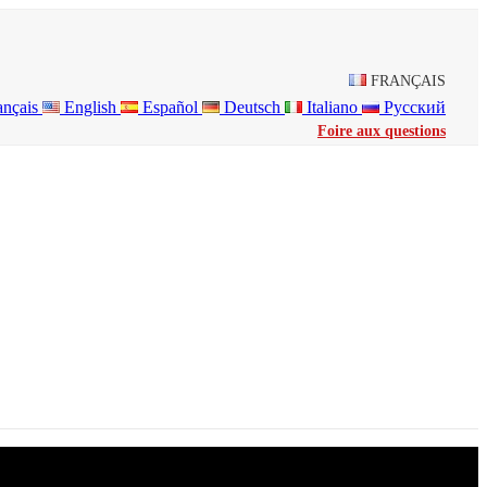
FRANÇAIS
ançais
English
Español
Deutsch
Italiano
Русский
Foire aux questions