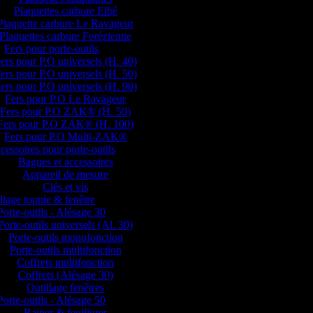
Plaquettes carbure Elbé
Plaquette carbure Le Ravageur
Plaquettes carbure Forézienne
Fers pour porte-outils
ers pour P.O universels (H. 40)
ers pour P.O universels (H. 50)
ers pour P.O universels (H. 90)
Fers pour P.O Le Ravageur
Fers pour P.O ZAK® (H. 50)
Fers pour P.O ZAK® (H. 100)
Fers pour P.O Multi-ZAK®
cessoires pour porte-outils
Bagues et accessoires
Appareil de mesure
Clés et vis
llage toupie & fenêtre
Porte-outils - Alésage 30
Porte-outils universels (Al. 30)
Porte-outils monofonction
Porte-outils multifonction
Coffrets multifonction
Coffrets (Alésage 30)
Outillage fenêtres
Porte-outils - Alésage 50
Rainer & feuillurer