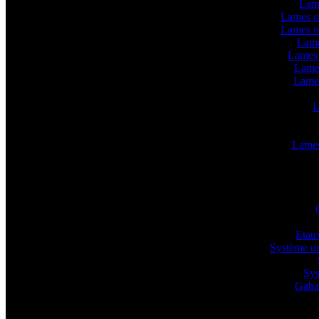
Lam
Lames o
Lames o
Lame
Lames 
Lame
Lame
L
Lames 
Etaux
Système un
Sys
Gabar