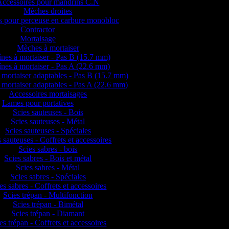
Accessoires pour mandrins C.N
Mèches droites
 pour perceuse en carbure monobloc
Contractor
Mortaisage
Mèches à mortaiser
nes à mortaiser - Pas B (15.7 mm)
nes à mortaiser - Pas A (22.6 mm)
 mortaiser adaptables - Pas B (15.7 mm)
 mortaiser adaptables - Pas A (22.6 mm)
Accessoires mortaisages
Lames pour portatives
Scies sauteuses - Bois
Scies sauteuses - Métal
Scies sauteuses - Spéciales
 sauteuses - Coffrets et accessoires
Scies sabres - bois
Scies sabres - Bois et métal
Scies sabres - Métal
Scies sabres - Spéciales
es sabres - Coffrets et accessoires
Scies trépan - Multifonction
Scies trépan - Bimétal
Scies trépan - Diamant
es trépan - Coffrets et accessoires