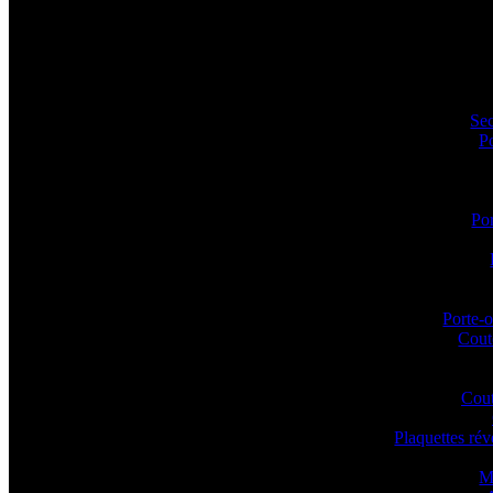
Sec
P
Por
Porte-o
Coute
Cout
Plaquettes ré
M