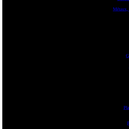
Métaux, 
G
Pla
P