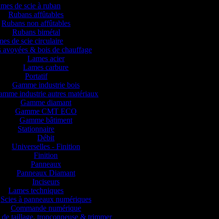
mes de scie à ruban
Rubans affûtables
Rubans non affûtables
Rubans bimétal
es de scie circulaire
 avoyées & bois de chauffage
Lames acier
Lames carbure
Portatif
Gamme industrie bois
mme industrie autres matériaux
Gamme diamant
Gamme CMT ECO
Gamme bâtiment
Stationnaire
Débit
Universelles - Finition
Finition
Panneaux
Panneaux Diamant
Inciseurs
Lames techniques
Scies à panneaux numériques
Commande numérique
 de taillage, tronçonneuse & trimmer