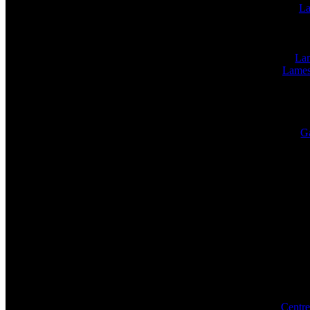
La
Lam
Lames
Ga
Centre