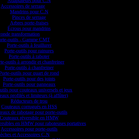
Adaptateurs pour C.N
Accessoires de serrage
Mandrins pour C.N
Pinces de serrage
Arbres porte-fraises
Écrous pour mandrins
onde transformation
orte-outils - Gamme CMT
Porte-outils à feuillurer
Porte-outils pour rainures
Porte-outils à raboter
te-outils à arrondir et chanfreiner
Porte-outils à chanfreiner
Porte-outils pour quart de rond
Porte-outils pour des joints
Porte-outils pour panneaux
utils pour couteaux universels et jeux
aux profilés et limiteurs (à affûter)
Réducteurs de trou
Couteaux corrugués en HSS
eaux de rabotage pour porte-outils
Couteaux réversible en HMW
versibles en HMW pour raboteuses portatives
Accessoires pour porte-outils
èches et Accessoires C.N