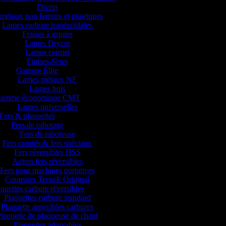
Divers
métaux non ferreux et plastiques
Lames carbure trapézoïdales
Fraises à gruger
Lames Drycut
Lames cermet
Fraises-Scies
Gamme Élite
Lames métaux NF
Lames bois
amme économique CMT
Lames universelles
Fers & plaquettes
Fers de rabotage
Fers de raboteuse
Fers crantés & fers spéciaux
Fers réversibles HSS
Autres fers réversibles
Fers pour machines portatives
Couteaux Tersa® Original
quettes carbure réversibles
Plaquettes carbure standard
Plaquette amovibles carbures
laquette de plaqueuse de chant
Plaquettes adaptables