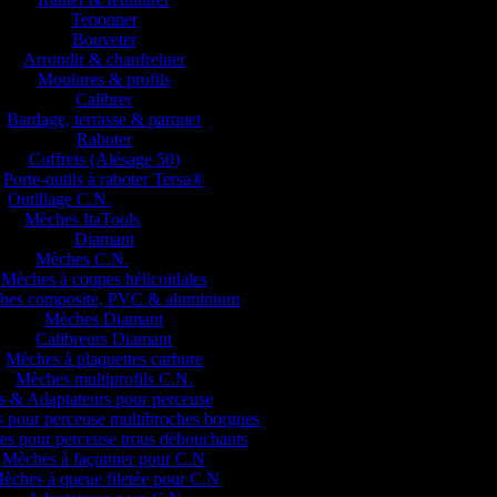
Tenonner
Bouveter
Arrondir & chanfreiner
Moulures & profils
Calibrer
Bardage, terrasse & parquet
Raboter
Coffrets (Alésage 50)
Porte-outils à raboter Tersa®
Outillage C.N.
Mèches ItaTools
Diamant
Mèches C.N.
Mèches à coupes hélicoïdales
hes composite, PVC & aluminium
Mèches Diamant
Calibreurs Diamant
Mèches à plaquettes carbure
Mèches multiprofils C.N.
 & Adaptateurs pour perceuse
 pour perceuse multibroches borgnes
s pour perceuse trous débouchants
Mèches à façonner pour C.N
èches à queue filetée pour C.N