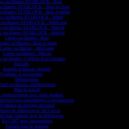
es oscillantes STARLOCK - Bois
scillantes STARLOCK - Bois et clous
scillantes STARLOCK - Bois et métal
s oscillantes STARLOCK - Métal
oscillantes STARLOCK - Multi-mat
s oscillantes STARLOCK - Maçon
s oscillantes STARLOCK - Spécial
Lames oscillantes - Bois
ames oscillantes - Bois et métal
Lames oscillantes - Multi-mat
Lames oscillantes - Maçon
oscillantes - Coffrets et accessoires
Abrasifs
Bandes et disques abrasifs
Systèmes et accessoires
Défonceuses
Outil oscillatoire multifonctions
Plan de travail
 professionnels avec règle graduée
iversel pour assemblages à encastrement
Systèmes de perçage universel
tèmes de défonceuces 3D Carver
it pour rainurer avec la défonceuse
Kit CMT pour marqueteries
Gabarit pour le fraisage