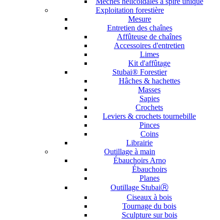
Mèches hélicoïdales à spire unique
Exploitation forestière
Mesure
Entretien des chaînes
Affûteuse de chaînes
Accessoires d'entretien
Limes
Kit d'affûtage
Stubai® Forestier
Hâches & hachettes
Masses
Sapies
Crochets
Leviers & crochets tournebille
Pinces
Coins
Librairie
Outillage à main
Ébauchoirs Arno
Ébauchoirs
Planes
Outillage StubaiⓇ
Ciseaux à bois
Tournage du bois
Sculpture sur bois