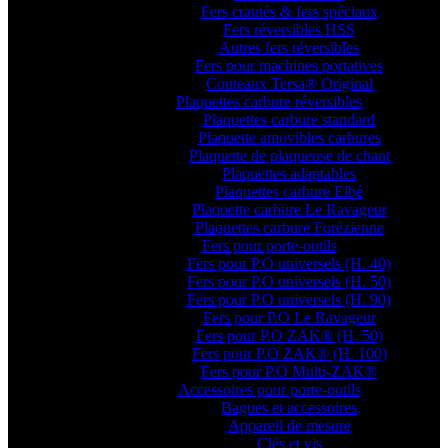
Fers crantés & fers spéciaux
Fers réversibles HSS
Autres fers réversibles
Fers pour machines portatives
Couteaux Tersa® Original
Plaquettes carbure réversibles
Plaquettes carbure standard
Plaquette amovibles carbures
Plaquette de plaqueuse de chant
Plaquettes adaptables
Plaquettes carbure Elbé
Plaquette carbure Le Ravageur
Plaquettes carbure Forézienne
Fers pour porte-outils
Fers pour P.O universels (H. 40)
Fers pour P.O universels (H. 50)
Fers pour P.O universels (H. 90)
Fers pour P.O Le Ravageur
Fers pour P.O ZAK® (H. 50)
Fers pour P.O ZAK® (H. 100)
Fers pour P.O Multi-ZAK®
Accessoires pour porte-outils
Bagues et accessoires
Appareil de mesure
Clés et vis