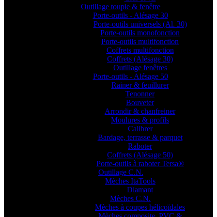
Outillage toupie & fenêtre
Porte-outils - Alésage 30
Porte-outils universels (Al. 30)
Porte-outils monofonction
Porte-outils multifonction
Coffrets multifonction
Coffrets (Alésage 30)
Outillage fenêtres
Porte-outils - Alésage 50
Rainer & feuillurer
Tenonner
Bouveter
Arrondir & chanfreiner
Moulures & profils
Calibrer
Bardage, terrasse & parquet
Raboter
Coffrets (Alésage 50)
Porte-outils à raboter Tersa®
Outillage C.N.
Mèches ItaTools
Diamant
Mèches C.N.
Mèches à coupes hélicoïdales
Mèches composite, PVC &