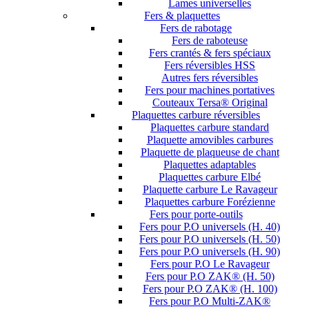
Lames universelles
Fers & plaquettes
Fers de rabotage
Fers de raboteuse
Fers crantés & fers spéciaux
Fers réversibles HSS
Autres fers réversibles
Fers pour machines portatives
Couteaux Tersa® Original
Plaquettes carbure réversibles
Plaquettes carbure standard
Plaquette amovibles carbures
Plaquette de plaqueuse de chant
Plaquettes adaptables
Plaquettes carbure Elbé
Plaquette carbure Le Ravageur
Plaquettes carbure Forézienne
Fers pour porte-outils
Fers pour P.O universels (H. 40)
Fers pour P.O universels (H. 50)
Fers pour P.O universels (H. 90)
Fers pour P.O Le Ravageur
Fers pour P.O ZAK® (H. 50)
Fers pour P.O ZAK® (H. 100)
Fers pour P.O Multi-ZAK®