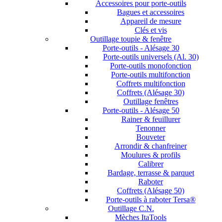
Accessoires pour porte-outils
Bagues et accessoires
Appareil de mesure
Clés et vis
Outillage toupie & fenêtre
Porte-outils - Alésage 30
Porte-outils universels (Al. 30)
Porte-outils monofonction
Porte-outils multifonction
Coffrets multifonction
Coffrets (Alésage 30)
Outillage fenêtres
Porte-outils - Alésage 50
Rainer & feuillurer
Tenonner
Bouveter
Arrondir & chanfreiner
Moulures & profils
Calibrer
Bardage, terrasse & parquet
Raboter
Coffrets (Alésage 50)
Porte-outils à raboter Tersa®
Outillage C.N.
Mèches ItaTools