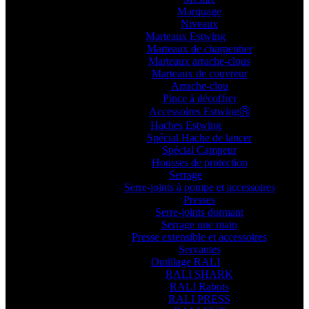
Marquage
Niveaux
Marteaux Estwing
Marteaux de charpentier
Marteaux arrache-clous
Marteaux de couvreur
Arrache-clou
Pince à décoffrer
Accessoires EstwingⓇ
Haches Estwing
Spécial Hache de lancer
Spécial Campeur
Housses de protection
Serrage
Serre-joints à pompe et accessoires
Presses
Serre-joints dormant
Serrage une main
Presse extensible et accessoires
Servantes
Outillage RALI
RALI SHARK
RALI Rabots
RALI PRESS