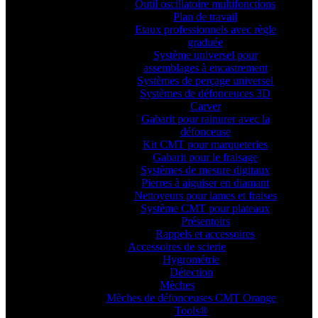
Outil oscillatoire multifonctions
Plan de travail
Etaux professionnels avec règle
graduée
Système universel pour
assemblages à encastrement
Systèmes de perçage universel
Systèmes de défonceuces 3D
Carver
Gabarit pour rainurer avec la
défonceuse
Kit CMT pour marqueteries
Gabarit pour le fraisage
Systèmes de mesure digitaux
Pierres à aiguiser en diamant
Nettoyeurs pour lames et fraises
Système CMT pour plateaux
Présentoirs
Rappels et accessoires
Accessoires de scierie
Hygrométrie
Détection
Mèches
Mèches de défonceuses CMT Orange
Tools®