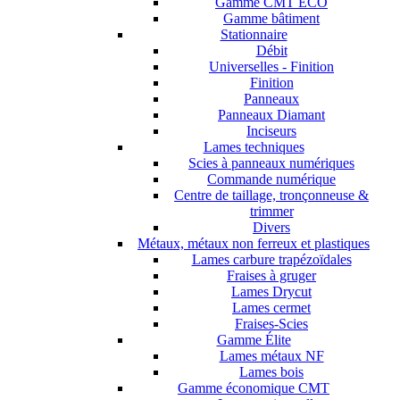
Gamme CMT ECO
Gamme bâtiment
Stationnaire
Débit
Universelles - Finition
Finition
Panneaux
Panneaux Diamant
Inciseurs
Lames techniques
Scies à panneaux numériques
Commande numérique
Centre de taillage, tronçonneuse &
trimmer
Divers
Métaux, métaux non ferreux et plastiques
Lames carbure trapézoïdales
Fraises à gruger
Lames Drycut
Lames cermet
Fraises-Scies
Gamme Élite
Lames métaux NF
Lames bois
Gamme économique CMT