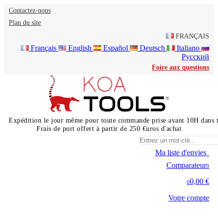
Contactez-nous
Plan du site
FRANÇAIS
Français
English
Español
Deutsch
Italiano
Русский
Foire aux questions
Expédition le jour même pour toute commande prise avant 10H dans 
Frais de port offert à partir de 250 €uros d'achat
Ma liste d'envies
0
Comparateur
0
0,00 €
0
Votre compte