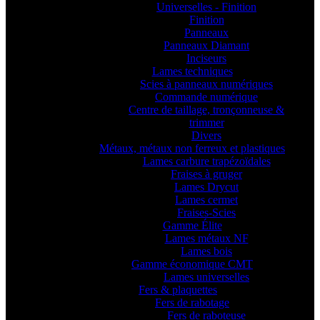
Universelles - Finition
Finition
Panneaux
Panneaux Diamant
Inciseurs
Lames techniques
Scies à panneaux numériques
Commande numérique
Centre de taillage, tronçonneuse &
trimmer
Divers
Métaux, métaux non ferreux et plastiques
Lames carbure trapézoïdales
Fraises à gruger
Lames Drycut
Lames cermet
Fraises-Scies
Gamme Élite
Lames métaux NF
Lames bois
Gamme économique CMT
Lames universelles
Fers & plaquettes
Fers de rabotage
Fers de raboteuse