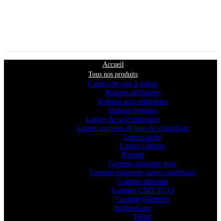
Accueil
Tous nos produits
Lames de scie à ruban
Rubans affûtables
Rubans non affûtables
Rubans bimétal
Lames de scie circulaire
Lames avoyées & bois de chauffage
Lames acier
Lames carbure
Portatif
Gamme industrie bois
Gamme industrie autres matériaux
Gamme diamant
Gamme CMT ECO
Gamme bâtiment
Stationnaire
Débit