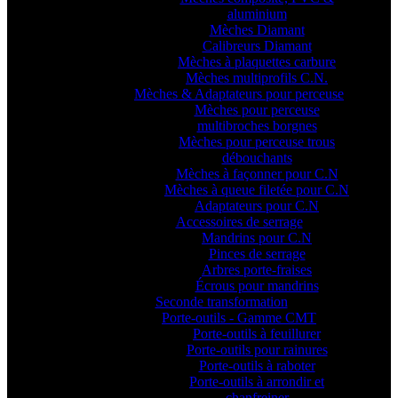
aluminium
Mèches Diamant
Calibreurs Diamant
Mèches à plaquettes carbure
Mèches multiprofils C.N.
Mèches & Adaptateurs pour perceuse
Mèches pour perceuse
multibroches borgnes
Mèches pour perceuse trous
débouchants
Mèches à façonner pour C.N
Mèches à queue filetée pour C.N
Adaptateurs pour C.N
Accessoires de serrage
Mandrins pour C.N
Pinces de serrage
Arbres porte-fraises
Écrous pour mandrins
Seconde transformation
Porte-outils - Gamme CMT
Porte-outils à feuillurer
Porte-outils pour rainures
Porte-outils à raboter
Porte-outils à arrondir et
chanfreiner