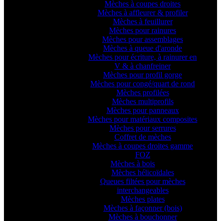
Mèches à coupes droites
Mèches à affleurer & profiler
Mèches à feuillurer
Mèches pour rainures
Mèches pour assemblages
Mèches à queue d'aronde
Mèches pour écriture, à rainurer en
V & à chanfreiner
Mèches pour profil gorge
Mèches pour congé/quart de rond
Mèches profilées
Mèches multiprofils
Mèches pour panneaux
Mèches pour matériaux composites
Mèches pour serrures
Coffret de mèches
Mèches à coupes droites gamme
FOZ
Mèches à bois
Mèches hélicoïdales
Queues filtées pour mèches
interchangeables
Mèches plates
Mèches à façonner (bois)
Mèches à bouchonner