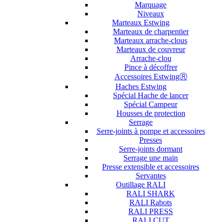
Marquage
Niveaux
Marteaux Estwing
Marteaux de charpentier
Marteaux arrache-clous
Marteaux de couvreur
Arrache-clou
Pince à décoffrer
Accessoires EstwingⓇ
Haches Estwing
Spécial Hache de lancer
Spécial Campeur
Housses de protection
Serrage
Serre-joints à pompe et accessoires
Presses
Serre-joints dormant
Serrage une main
Presse extensible et accessoires
Servantes
Outillage RALI
RALI SHARK
RALI Rabots
RALI PRESS
RALI CUT