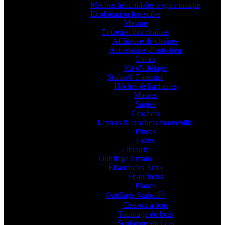
Mèches hélicoïdales à spire unique
Exploitation forestière
Mesure
Entretien des chaînes
Affûteuse de chaînes
Accessoires d'entretien
Limes
Kit d'affûtage
Stubai® Forestier
Hâches & hachettes
Masses
Sapies
Crochets
Leviers & crochets tournebille
Pinces
Coins
Librairie
Outillage à main
Ébauchoirs Arno
Ébauchoirs
Planes
Outillage StubaiⓇ
Ciseaux à bois
Tournage du bois
Sculpture sur bois