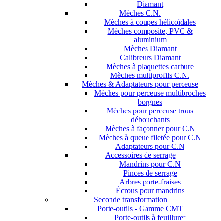
Diamant
Mèches C.N.
Mèches à coupes hélicoïdales
Mèches composite, PVC &
aluminium
Mèches Diamant
Calibreurs Diamant
Mèches à plaquettes carbure
Mèches multiprofils C.N.
Mèches & Adaptateurs pour perceuse
Mèches pour perceuse multibroches
borgnes
Mèches pour perceuse trous
débouchants
Mèches à façonner pour C.N
Mèches à queue filetée pour C.N
Adaptateurs pour C.N
Accessoires de serrage
Mandrins pour C.N
Pinces de serrage
Arbres porte-fraises
Écrous pour mandrins
Seconde transformation
Porte-outils - Gamme CMT
Porte-outils à feuillurer