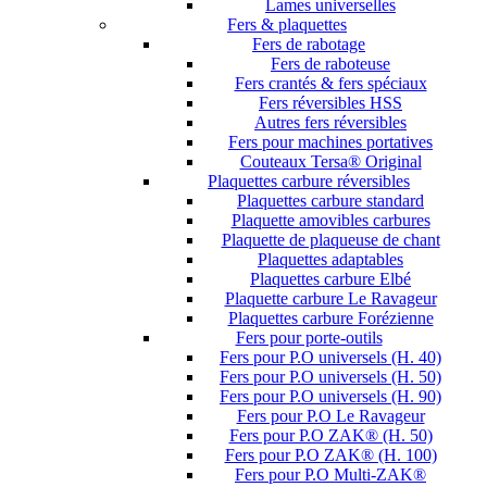
Lames universelles
Fers & plaquettes
Fers de rabotage
Fers de raboteuse
Fers crantés & fers spéciaux
Fers réversibles HSS
Autres fers réversibles
Fers pour machines portatives
Couteaux Tersa® Original
Plaquettes carbure réversibles
Plaquettes carbure standard
Plaquette amovibles carbures
Plaquette de plaqueuse de chant
Plaquettes adaptables
Plaquettes carbure Elbé
Plaquette carbure Le Ravageur
Plaquettes carbure Forézienne
Fers pour porte-outils
Fers pour P.O universels (H. 40)
Fers pour P.O universels (H. 50)
Fers pour P.O universels (H. 90)
Fers pour P.O Le Ravageur
Fers pour P.O ZAK® (H. 50)
Fers pour P.O ZAK® (H. 100)
Fers pour P.O Multi-ZAK®