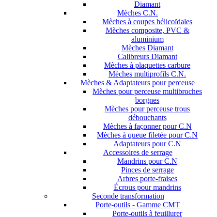
Diamant
Mèches C.N.
Mèches à coupes hélicoïdales
Mèches composite, PVC &
aluminium
Mèches Diamant
Calibreurs Diamant
Mèches à plaquettes carbure
Mèches multiprofils C.N.
Mèches & Adaptateurs pour perceuse
Mèches pour perceuse multibroches
borgnes
Mèches pour perceuse trous
débouchants
Mèches à façonner pour C.N
Mèches à queue filetée pour C.N
Adaptateurs pour C.N
Accessoires de serrage
Mandrins pour C.N
Pinces de serrage
Arbres porte-fraises
Écrous pour mandrins
Seconde transformation
Porte-outils - Gamme CMT
Porte-outils à feuillurer