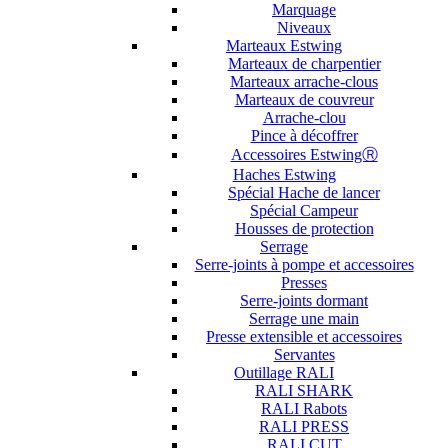
Marquage
Niveaux
Marteaux Estwing
Marteaux de charpentier
Marteaux arrache-clous
Marteaux de couvreur
Arrache-clou
Pince à décoffrer
Accessoires EstwingⓇ
Haches Estwing
Spécial Hache de lancer
Spécial Campeur
Housses de protection
Serrage
Serre-joints à pompe et accessoires
Presses
Serre-joints dormant
Serrage une main
Presse extensible et accessoires
Servantes
Outillage RALI
RALI SHARK
RALI Rabots
RALI PRESS
RALI CUT