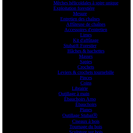
Mèches hélicoïdales à spire unique
Exploitation forestière
Mesure
Entretien des chaînes
Affûteuse de chaînes
Accessoires d'entretien
Limes
Kit d'affûtage
Stubai® Forestier
Hâches & hachettes
Masses
Sapies
Crochets
Leviers & crochets tournebille
Pinces
Coins
Librairie
Outillage à main
Ébauchoirs Arno
Ébauchoirs
Planes
Outillage StubaiⓇ
Ciseaux à bois
Tournage du bois
Sculpture sur bois