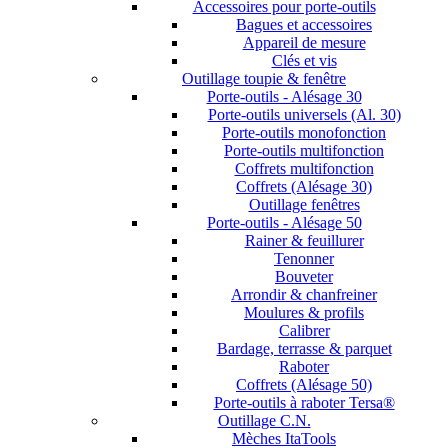
Accessoires pour porte-outils
Bagues et accessoires
Appareil de mesure
Clés et vis
Outillage toupie & fenêtre
Porte-outils - Alésage 30
Porte-outils universels (Al. 30)
Porte-outils monofonction
Porte-outils multifonction
Coffrets multifonction
Coffrets (Alésage 30)
Outillage fenêtres
Porte-outils - Alésage 50
Rainer & feuillurer
Tenonner
Bouveter
Arrondir & chanfreiner
Moulures & profils
Calibrer
Bardage, terrasse & parquet
Raboter
Coffrets (Alésage 50)
Porte-outils à raboter Tersa®
Outillage C.N.
Mèches ItaTools