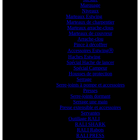
Marquage
Niveaux
Marteaux Estwing
Marteaux de charpentier
Marteaux arrache-clous
Marteaux de couvreur
Arrache-clou
Pince à décoffrer
Accessoires EstwingⓇ
Haches Estwing
Spécial Hache de lancer
Spécial Campeur
Housses de protection
Serrage
Serre-joints à pompe et accessoires
Presses
Serre-joints dormant
Serrage une main
Presse extensible et accessoires
Servantes
Outillage RALI
RALI SHARK
RALI Rabots
RALI PRESS