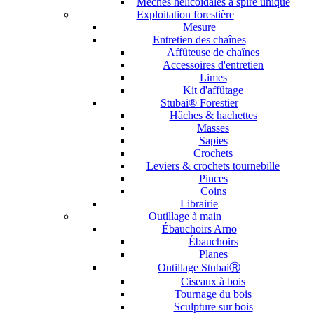
Mèches hélicoïdales à spire unique
Exploitation forestière
Mesure
Entretien des chaînes
Affûteuse de chaînes
Accessoires d'entretien
Limes
Kit d'affûtage
Stubai® Forestier
Hâches & hachettes
Masses
Sapies
Crochets
Leviers & crochets tournebille
Pinces
Coins
Librairie
Outillage à main
Ébauchoirs Arno
Ébauchoirs
Planes
Outillage StubaiⓇ
Ciseaux à bois
Tournage du bois
Sculpture sur bois