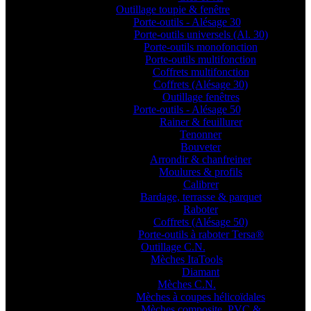
Outillage toupie & fenêtre
Porte-outils - Alésage 30
Porte-outils universels (Al. 30)
Porte-outils monofonction
Porte-outils multifonction
Coffrets multifonction
Coffrets (Alésage 30)
Outillage fenêtres
Porte-outils - Alésage 50
Rainer & feuillurer
Tenonner
Bouveter
Arrondir & chanfreiner
Moulures & profils
Calibrer
Bardage, terrasse & parquet
Raboter
Coffrets (Alésage 50)
Porte-outils à raboter Tersa®
Outillage C.N.
Mèches ItaTools
Diamant
Mèches C.N.
Mèches à coupes hélicoïdales
Mèches composite, PVC &