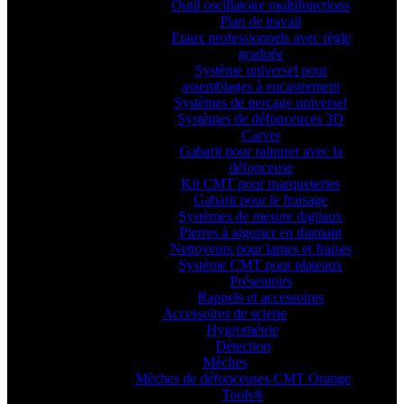
Outil oscillatoire multifonctions
Plan de travail
Etaux professionnels avec règle
graduée
Système universel pour
assemblages à encastrement
Systèmes de perçage universel
Systèmes de défonceuces 3D
Carver
Gabarit pour rainurer avec la
défonceuse
Kit CMT pour marqueteries
Gabarit pour le fraisage
Systèmes de mesure digitaux
Pierres à aiguiser en diamant
Nettoyeurs pour lames et fraises
Système CMT pour plateaux
Présentoirs
Rappels et accessoires
Accessoires de scierie
Hygrométrie
Détection
Mèches
Mèches de défonceuses CMT Orange
Tools®