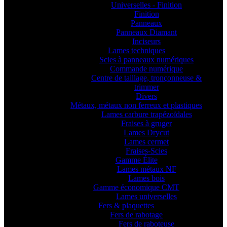
Universelles - Finition
Finition
Panneaux
Panneaux Diamant
Inciseurs
Lames techniques
Scies à panneaux numériques
Commande numérique
Centre de taillage, tronçonneuse &
trimmer
Divers
Métaux, métaux non ferreux et plastiques
Lames carbure trapézoïdales
Fraises à gruger
Lames Drycut
Lames cermet
Fraises-Scies
Gamme Élite
Lames métaux NF
Lames bois
Gamme économique CMT
Lames universelles
Fers & plaquettes
Fers de rabotage
Fers de raboteuse