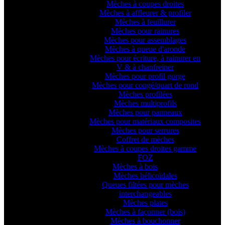
Mèches à coupes droites
Mèches à affleurer & profiler
Mèches à feuillurer
Mèches pour rainures
Mèches pour assemblages
Mèches à queue d'aronde
Mèches pour écriture, à rainurer en
V & à chanfreiner
Mèches pour profil gorge
Mèches pour congé/quart de rond
Mèches profilées
Mèches multiprofils
Mèches pour panneaux
Mèches pour matériaux composites
Mèches pour serrures
Coffret de mèches
Mèches à coupes droites gamme
FOZ
Mèches à bois
Mèches hélicoïdales
Queues filtées pour mèches
interchangeables
Mèches plates
Mèches à façonner (bois)
Mèches à bouchonner