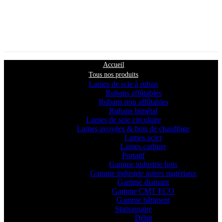
Accueil
Tous nos produits
Lames de scie à ruban
Rubans affûtables
Rubans non affûtables
Rubans bimétal
Lames de scie circulaire
Lames avoyées & bois de chauffage
Lames acier
Lames carbure
Portatif
Gamme industrie bois
Gamme industrie autres matériaux
Gamme diamant
Gamme CMT ECO
Gamme bâtiment
Stationnaire
Débit