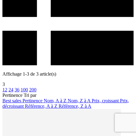
Affichage 1-3 de 3 article(s)
3
12
24
36
100
200
Pertinence
Tri par
Best sales
Pertinence
Nom, A à Z
Nom, Z à A
Prix, croissant
Prix,
décroissant
Référence, A à Z
Référence, Z à A