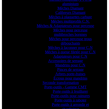
aluminium
Mèches Diamant
Calibreurs Diamant
Mèches à plaquettes carbure
Mèches multiprofils C.N.
Mèches & Adaptateurs pour perceuse
Mèches pour perceuse
multibroches borgnes
Mèches pour perceuse trous
débouchants
Mèches à façonner pour C.N
Mèches à queue filetée pour C.N
Adaptateurs pour C.N
Accessoires de serrage
Mandrins pour C.N
Pinces de serrage
Arbres porte-fraises
Écrous pour mandrins
Seconde transformation
Porte-outils - Gamme CMT
Porte-outils à feuillurer
Porte-outils pour rainures
Porte-outils à raboter
Porte-outils à arrondir et
chanfreiner