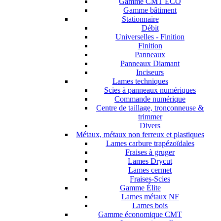
Gamme CMT ECO
Gamme bâtiment
Stationnaire
Débit
Universelles - Finition
Finition
Panneaux
Panneaux Diamant
Inciseurs
Lames techniques
Scies à panneaux numériques
Commande numérique
Centre de taillage, tronçonneuse &
trimmer
Divers
Métaux, métaux non ferreux et plastiques
Lames carbure trapézoïdales
Fraises à gruger
Lames Drycut
Lames cermet
Fraises-Scies
Gamme Élite
Lames métaux NF
Lames bois
Gamme économique CMT