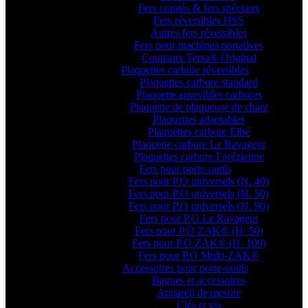
Fers crantés & fers spéciaux
Fers réversibles HSS
Autres fers réversibles
Fers pour machines portatives
Couteaux Tersa® Original
Plaquettes carbure réversibles
Plaquettes carbure standard
Plaquette amovibles carbures
Plaquette de plaqueuse de chant
Plaquettes adaptables
Plaquettes carbure Elbé
Plaquette carbure Le Ravageur
Plaquettes carbure Forézienne
Fers pour porte-outils
Fers pour P.O universels (H. 40)
Fers pour P.O universels (H. 50)
Fers pour P.O universels (H. 90)
Fers pour P.O Le Ravageur
Fers pour P.O ZAK® (H. 50)
Fers pour P.O ZAK® (H. 100)
Fers pour P.O Multi-ZAK®
Accessoires pour porte-outils
Bagues et accessoires
Appareil de mesure
Clés et vis