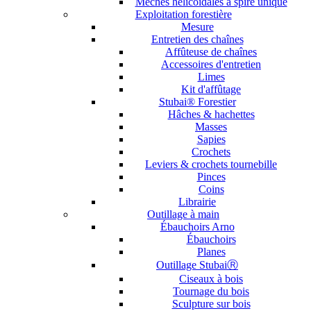
Mèches hélicoïdales à spire unique
Exploitation forestière
Mesure
Entretien des chaînes
Affûteuse de chaînes
Accessoires d'entretien
Limes
Kit d'affûtage
Stubai® Forestier
Hâches & hachettes
Masses
Sapies
Crochets
Leviers & crochets tournebille
Pinces
Coins
Librairie
Outillage à main
Ébauchoirs Arno
Ébauchoirs
Planes
Outillage StubaiⓇ
Ciseaux à bois
Tournage du bois
Sculpture sur bois