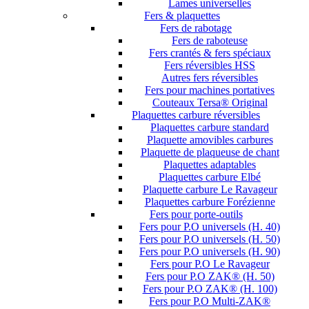
Lames universelles
Fers & plaquettes
Fers de rabotage
Fers de raboteuse
Fers crantés & fers spéciaux
Fers réversibles HSS
Autres fers réversibles
Fers pour machines portatives
Couteaux Tersa® Original
Plaquettes carbure réversibles
Plaquettes carbure standard
Plaquette amovibles carbures
Plaquette de plaqueuse de chant
Plaquettes adaptables
Plaquettes carbure Elbé
Plaquette carbure Le Ravageur
Plaquettes carbure Forézienne
Fers pour porte-outils
Fers pour P.O universels (H. 40)
Fers pour P.O universels (H. 50)
Fers pour P.O universels (H. 90)
Fers pour P.O Le Ravageur
Fers pour P.O ZAK® (H. 50)
Fers pour P.O ZAK® (H. 100)
Fers pour P.O Multi-ZAK®