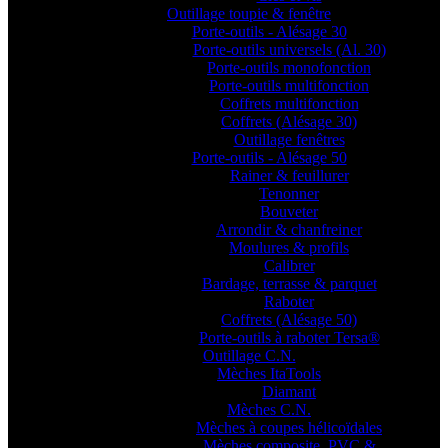
Outillage toupie & fenêtre
Porte-outils - Alésage 30
Porte-outils universels (Al. 30)
Porte-outils monofonction
Porte-outils multifonction
Coffrets multifonction
Coffrets (Alésage 30)
Outillage fenêtres
Porte-outils - Alésage 50
Rainer & feuillurer
Tenonner
Bouveter
Arrondir & chanfreiner
Moulures & profils
Calibrer
Bardage, terrasse & parquet
Raboter
Coffrets (Alésage 50)
Porte-outils à raboter Tersa®
Outillage C.N.
Mèches ItaTools
Diamant
Mèches C.N.
Mèches à coupes hélicoïdales
Mèches composite, PVC &