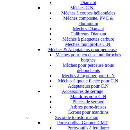
Diamant
Mèches C.N.
Mèches à coupes hélicoïdales
Mèches composite, PVC &
aluminium
Mèches Diamant
Calibreurs Diamant
Mèches à plaquettes carbure
Mèches multiprofils C.N.
Mèches & Adaptateurs pour perceuse
Mèches pour perceuse multibroches
borgnes
Mèches pour perceuse trous
débouchants
Mèches à façonner pour C.N
Mèches à queue filetée pour C.N
Adaptateurs pour C.N
Accessoires de serrage
Mandrins pour C.N
Pinces de serrage
Arbres porte-fraises
Écrous pour mandrins
Seconde transformation
Porte-outils - Gamme CMT
Porte-outils à feuillurer