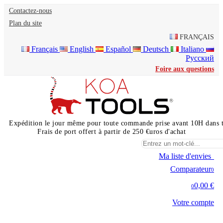
Contactez-nous
Plan du site
FRANÇAIS
Français
English
Español
Deutsch
Italiano
Русский
Foire aux questions
Expédition le jour même pour toute commande prise avant 10H dans 
Frais de port offert à partir de 250 €uros d'achat
Ma liste d'envies
0
Comparateur
0
0,00 €
0
Votre compte