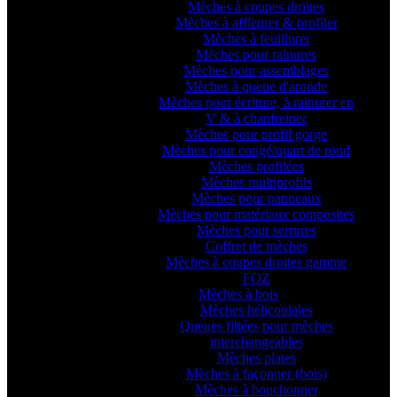
Mèches à coupes droites
Mèches à affleurer & profiler
Mèches à feuillurer
Mèches pour rainures
Mèches pour assemblages
Mèches à queue d'aronde
Mèches pour écriture, à rainurer en
V & à chanfreiner
Mèches pour profil gorge
Mèches pour congé/quart de rond
Mèches profilées
Mèches multiprofils
Mèches pour panneaux
Mèches pour matériaux composites
Mèches pour serrures
Coffret de mèches
Mèches à coupes droites gamme
FOZ
Mèches à bois
Mèches hélicoïdales
Queues filtées pour mèches
interchangeables
Mèches plates
Mèches à façonner (bois)
Mèches à bouchonner