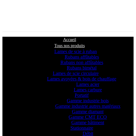
Accueil
Tous nos produits
Lames de scie à ruban
Rubans affûtables
Rubans non affûtables
Rubans bimétal
Lames de scie circulaire
Lames avoyées & bois de chauffage
Lames acier
Lames carbure
Portatif
Gamme industrie bois
Gamme industrie autres matériaux
Gamme diamant
Gamme CMT ECO
Gamme bâtiment
Stationnaire
Débit