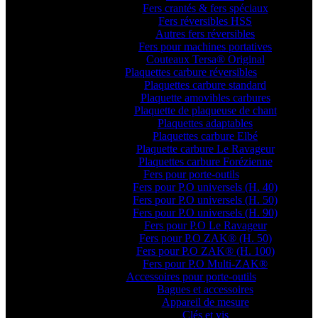
Fers crantés & fers spéciaux
Fers réversibles HSS
Autres fers réversibles
Fers pour machines portatives
Couteaux Tersa® Original
Plaquettes carbure réversibles
Plaquettes carbure standard
Plaquette amovibles carbures
Plaquette de plaqueuse de chant
Plaquettes adaptables
Plaquettes carbure Elbé
Plaquette carbure Le Ravageur
Plaquettes carbure Forézienne
Fers pour porte-outils
Fers pour P.O universels (H. 40)
Fers pour P.O universels (H. 50)
Fers pour P.O universels (H. 90)
Fers pour P.O Le Ravageur
Fers pour P.O ZAK® (H. 50)
Fers pour P.O ZAK® (H. 100)
Fers pour P.O Multi-ZAK®
Accessoires pour porte-outils
Bagues et accessoires
Appareil de mesure
Clés et vis