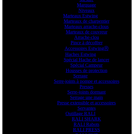
Marquage
Niveaux
Marteaux Estwing
Marteaux de charpentier
Marteaux arrache-clous
Marteaux de couvreur
Arrache-clou
Pince à décoffrer
Accessoires EstwingⓇ
Haches Estwing
Spécial Hache de lancer
Spécial Campeur
Housses de protection
Serrage
Serre-joints à pompe et accessoires
Presses
Serre-joints dormant
Serrage une main
Presse extensible et accessoires
Servantes
Outillage RALI
RALI SHARK
RALI Rabots
RALI PRESS