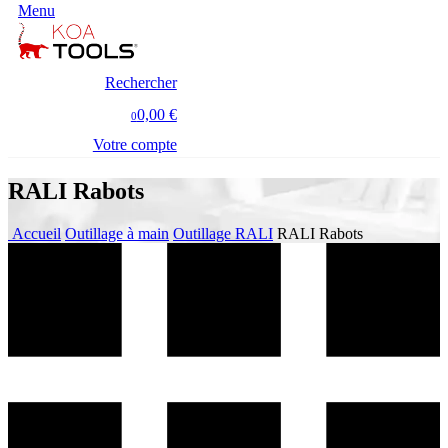
Menu
Rechercher
0,00 €
0
Votre compte
RALI Rabots
Accueil
Outillage à main
Outillage RALI
RALI Rabots