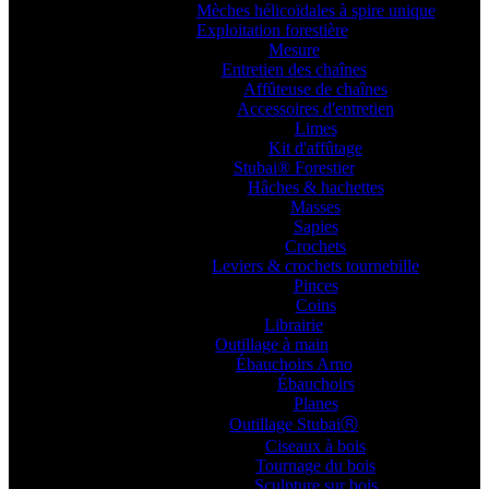
Mèches hélicoïdales à spire unique
Exploitation forestière
Mesure
Entretien des chaînes
Affûteuse de chaînes
Accessoires d'entretien
Limes
Kit d'affûtage
Stubai® Forestier
Hâches & hachettes
Masses
Sapies
Crochets
Leviers & crochets tournebille
Pinces
Coins
Librairie
Outillage à main
Ébauchoirs Arno
Ébauchoirs
Planes
Outillage StubaiⓇ
Ciseaux à bois
Tournage du bois
Sculpture sur bois