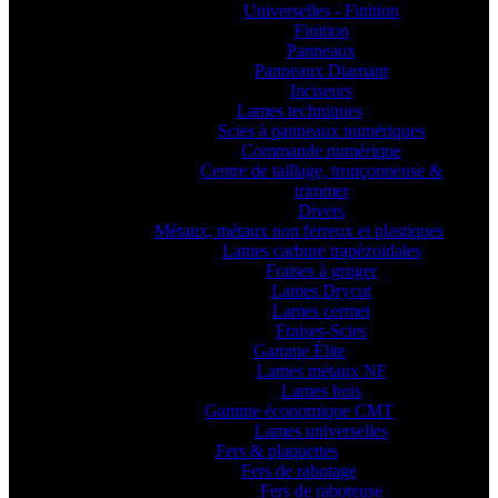
Universelles - Finition
Finition
Panneaux
Panneaux Diamant
Inciseurs
Lames techniques
Scies à panneaux numériques
Commande numérique
Centre de taillage, tronçonneuse &
trimmer
Divers
Métaux, métaux non ferreux et plastiques
Lames carbure trapézoïdales
Fraises à gruger
Lames Drycut
Lames cermet
Fraises-Scies
Gamme Élite
Lames métaux NF
Lames bois
Gamme économique CMT
Lames universelles
Fers & plaquettes
Fers de rabotage
Fers de raboteuse