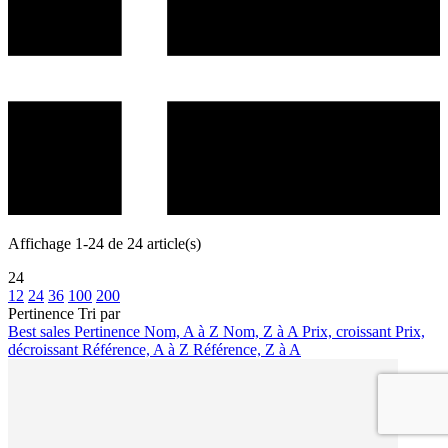
Affichage 1-24 de 24 article(s)
24
12
24
36
100
200
Pertinence
Tri par
Best sales
Pertinence
Nom, A à Z
Nom, Z à A
Prix, croissant
Prix,
décroissant
Référence, A à Z
Référence, Z à A