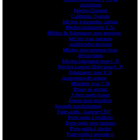
aluminium
Mèches Diamant
Calibreurs Diamant
Mèches à plaquettes carbure
Mèches multiprofils C.N.
Mèches & Adaptateurs pour perceuse
Mèches pour perceuse
multibroches borgnes
Mèches pour perceuse trous
débouchants
Mèches à façonner pour C.N
Mèches à queue filetée pour C.N
Adaptateurs pour C.N
Accessoires de serrage
Mandrins pour C.N
Pinces de serrage
Arbres porte-fraises
Écrous pour mandrins
Seconde transformation
Porte-outils - Gamme CMT
Porte-outils à feuillurer
Porte-outils pour rainures
Porte-outils à raboter
Porte-outils à arrondir et
chanfreiner