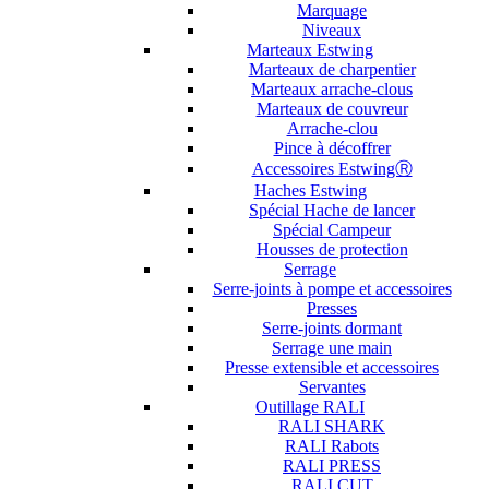
Marquage
Niveaux
Marteaux Estwing
Marteaux de charpentier
Marteaux arrache-clous
Marteaux de couvreur
Arrache-clou
Pince à décoffrer
Accessoires EstwingⓇ
Haches Estwing
Spécial Hache de lancer
Spécial Campeur
Housses de protection
Serrage
Serre-joints à pompe et accessoires
Presses
Serre-joints dormant
Serrage une main
Presse extensible et accessoires
Servantes
Outillage RALI
RALI SHARK
RALI Rabots
RALI PRESS
RALI CUT