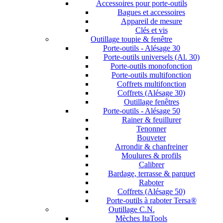
Accessoires pour porte-outils
Bagues et accessoires
Appareil de mesure
Clés et vis
Outillage toupie & fenêtre
Porte-outils - Alésage 30
Porte-outils universels (Al. 30)
Porte-outils monofonction
Porte-outils multifonction
Coffrets multifonction
Coffrets (Alésage 30)
Outillage fenêtres
Porte-outils - Alésage 50
Rainer & feuillurer
Tenonner
Bouveter
Arrondir & chanfreiner
Moulures & profils
Calibrer
Bardage, terrasse & parquet
Raboter
Coffrets (Alésage 50)
Porte-outils à raboter Tersa®
Outillage C.N.
Mèches ItaTools