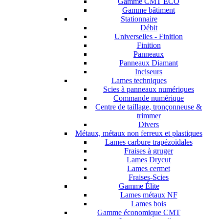
Gamme CMT ECO
Gamme bâtiment
Stationnaire
Débit
Universelles - Finition
Finition
Panneaux
Panneaux Diamant
Inciseurs
Lames techniques
Scies à panneaux numériques
Commande numérique
Centre de taillage, tronçonneuse &
trimmer
Divers
Métaux, métaux non ferreux et plastiques
Lames carbure trapézoïdales
Fraises à gruger
Lames Drycut
Lames cermet
Fraises-Scies
Gamme Élite
Lames métaux NF
Lames bois
Gamme économique CMT