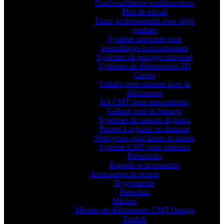
Outil oscillatoire multifonctions
Plan de travail
Etaux professionnels avec règle
graduée
Système universel pour
assemblages à encastrement
Systèmes de perçage universel
Systèmes de défonceuces 3D
Carver
Gabarit pour rainurer avec la
défonceuse
Kit CMT pour marqueteries
Gabarit pour le fraisage
Systèmes de mesure digitaux
Pierres à aiguiser en diamant
Nettoyeurs pour lames et fraises
Système CMT pour plateaux
Présentoirs
Rappels et accessoires
Accessoires de scierie
Hygrométrie
Détection
Mèches
Mèches de défonceuses CMT Orange
Tools®