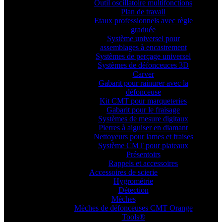
Outil oscillatoire multifonctions
Plan de travail
Etaux professionnels avec règle
graduée
Système universel pour
assemblages à encastrement
Systèmes de perçage universel
Systèmes de défonceuces 3D
Carver
Gabarit pour rainurer avec la
défonceuse
Kit CMT pour marqueteries
Gabarit pour le fraisage
Systèmes de mesure digitaux
Pierres à aiguiser en diamant
Nettoyeurs pour lames et fraises
Système CMT pour plateaux
Présentoirs
Rappels et accessoires
Accessoires de scierie
Hygrométrie
Détection
Mèches
Mèches de défonceuses CMT Orange
Tools®