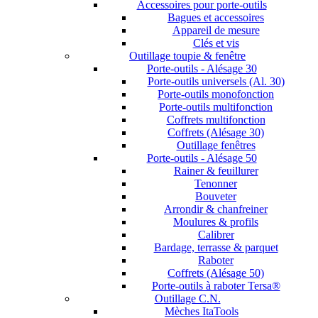
Accessoires pour porte-outils
Bagues et accessoires
Appareil de mesure
Clés et vis
Outillage toupie & fenêtre
Porte-outils - Alésage 30
Porte-outils universels (Al. 30)
Porte-outils monofonction
Porte-outils multifonction
Coffrets multifonction
Coffrets (Alésage 30)
Outillage fenêtres
Porte-outils - Alésage 50
Rainer & feuillurer
Tenonner
Bouveter
Arrondir & chanfreiner
Moulures & profils
Calibrer
Bardage, terrasse & parquet
Raboter
Coffrets (Alésage 50)
Porte-outils à raboter Tersa®
Outillage C.N.
Mèches ItaTools