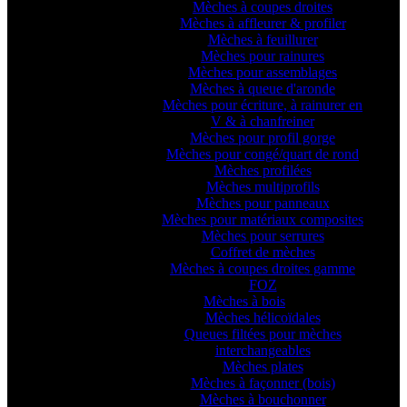
Mèches à coupes droites
Mèches à affleurer & profiler
Mèches à feuillurer
Mèches pour rainures
Mèches pour assemblages
Mèches à queue d'aronde
Mèches pour écriture, à rainurer en
V & à chanfreiner
Mèches pour profil gorge
Mèches pour congé/quart de rond
Mèches profilées
Mèches multiprofils
Mèches pour panneaux
Mèches pour matériaux composites
Mèches pour serrures
Coffret de mèches
Mèches à coupes droites gamme
FOZ
Mèches à bois
Mèches hélicoïdales
Queues filtées pour mèches
interchangeables
Mèches plates
Mèches à façonner (bois)
Mèches à bouchonner