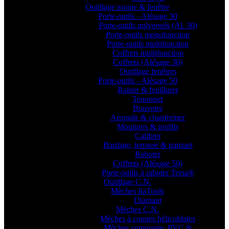
Outillage toupie & fenêtre
Porte-outils - Alésage 30
Porte-outils universels (Al. 30)
Porte-outils monofonction
Porte-outils multifonction
Coffrets multifonction
Coffrets (Alésage 30)
Outillage fenêtres
Porte-outils - Alésage 50
Rainer & feuillurer
Tenonner
Bouveter
Arrondir & chanfreiner
Moulures & profils
Calibrer
Bardage, terrasse & parquet
Raboter
Coffrets (Alésage 50)
Porte-outils à raboter Tersa®
Outillage C.N.
Mèches ItaTools
Diamant
Mèches C.N.
Mèches à coupes hélicoïdales
Mèches composite, PVC &