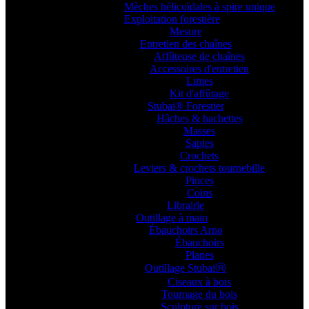
Mèches hélicoïdales à spire unique
Exploitation forestière
Mesure
Entretien des chaînes
Affûteuse de chaînes
Accessoires d'entretien
Limes
Kit d'affûtage
Stubai® Forestier
Hâches & hachettes
Masses
Sapies
Crochets
Leviers & crochets tournebille
Pinces
Coins
Librairie
Outillage à main
Ébauchoirs Arno
Ébauchoirs
Planes
Outillage StubaiⓇ
Ciseaux à bois
Tournage du bois
Sculpture sur bois