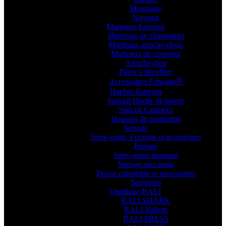
Marquage
Niveaux
Marteaux Estwing
Marteaux de charpentier
Marteaux arrache-clous
Marteaux de couvreur
Arrache-clou
Pince à décoffrer
Accessoires EstwingⓇ
Haches Estwing
Spécial Hache de lancer
Spécial Campeur
Housses de protection
Serrage
Serre-joints à pompe et accessoires
Presses
Serre-joints dormant
Serrage une main
Presse extensible et accessoires
Servantes
Outillage RALI
RALI SHARK
RALI Rabots
RALI PRESS