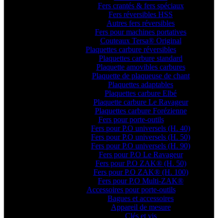
Fers crantés & fers spéciaux
Fers réversibles HSS
Autres fers réversibles
Fers pour machines portatives
Couteaux Tersa® Original
Plaquettes carbure réversibles
Plaquettes carbure standard
Plaquette amovibles carbures
Plaquette de plaqueuse de chant
Plaquettes adaptables
Plaquettes carbure Elbé
Plaquette carbure Le Ravageur
Plaquettes carbure Forézienne
Fers pour porte-outils
Fers pour P.O universels (H. 40)
Fers pour P.O universels (H. 50)
Fers pour P.O universels (H. 90)
Fers pour P.O Le Ravageur
Fers pour P.O ZAK® (H. 50)
Fers pour P.O ZAK® (H. 100)
Fers pour P.O Multi-ZAK®
Accessoires pour porte-outils
Bagues et accessoires
Appareil de mesure
Clés et vis