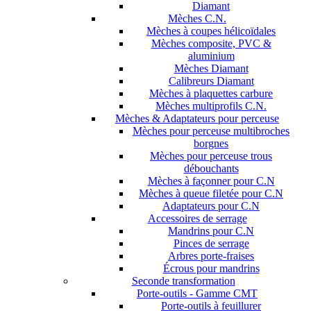
Diamant
Mèches C.N.
Mèches à coupes hélicoïdales
Mèches composite, PVC &
aluminium
Mèches Diamant
Calibreurs Diamant
Mèches à plaquettes carbure
Mèches multiprofils C.N.
Mèches & Adaptateurs pour perceuse
Mèches pour perceuse multibroches
borgnes
Mèches pour perceuse trous
débouchants
Mèches à façonner pour C.N
Mèches à queue filetée pour C.N
Adaptateurs pour C.N
Accessoires de serrage
Mandrins pour C.N
Pinces de serrage
Arbres porte-fraises
Écrous pour mandrins
Seconde transformation
Porte-outils - Gamme CMT
Porte-outils à feuillurer