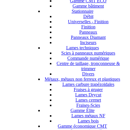
Gamme CMT ECO
Gamme bâtiment
Stationnaire
Débit
Universelles - Finition
Finition
Panneaux
Panneaux Diamant
Inciseurs
Lames techniques
Scies à panneaux numériques
Commande numérique
Centre de taillage, tronçonneuse &
trimmer
Divers
Métaux, métaux non ferreux et plastiques
Lames carbure trapézoïdales
Fraises à gruger
Lames Drycut
Lames cermet
Fraises-Scies
Gamme Élite
Lames métaux NF
Lames bois
Gamme économique CMT