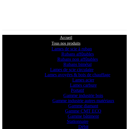
Accueil
Tous nos produits
Lames de scie à ruban
Rubans affûtables
Rubans non affûtables
Rubans bimétal
Lames de scie circulaire
Lames avoyées & bois de chauffage
Lames acier
Lames carbure
Portatif
Gamme industrie bois
Gamme industrie autres matériaux
Gamme diamant
Gamme CMT ECO
Gamme bâtiment
Stationnaire
Débit