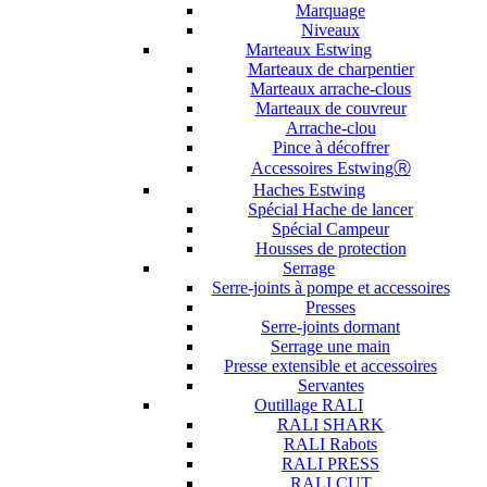
Marquage
Niveaux
Marteaux Estwing
Marteaux de charpentier
Marteaux arrache-clous
Marteaux de couvreur
Arrache-clou
Pince à décoffrer
Accessoires EstwingⓇ
Haches Estwing
Spécial Hache de lancer
Spécial Campeur
Housses de protection
Serrage
Serre-joints à pompe et accessoires
Presses
Serre-joints dormant
Serrage une main
Presse extensible et accessoires
Servantes
Outillage RALI
RALI SHARK
RALI Rabots
RALI PRESS
RALI CUT