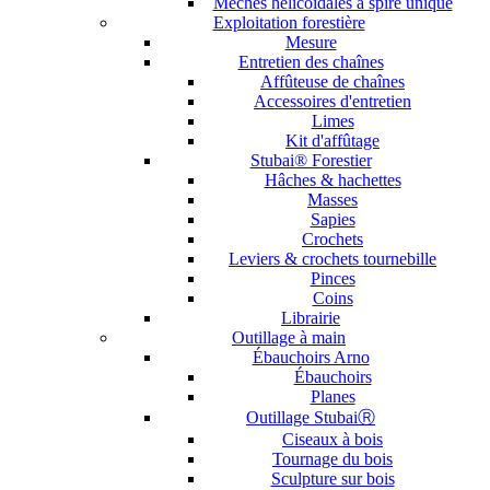
Mèches hélicoïdales à spire unique
Exploitation forestière
Mesure
Entretien des chaînes
Affûteuse de chaînes
Accessoires d'entretien
Limes
Kit d'affûtage
Stubai® Forestier
Hâches & hachettes
Masses
Sapies
Crochets
Leviers & crochets tournebille
Pinces
Coins
Librairie
Outillage à main
Ébauchoirs Arno
Ébauchoirs
Planes
Outillage StubaiⓇ
Ciseaux à bois
Tournage du bois
Sculpture sur bois