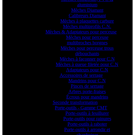
aluminium
Mèches Diamant
Calibreurs Diamant
Mèches à plaquettes carbure
Mèches multiprofils C.N.
Mèches & Adaptateurs pour perceuse
Mèches pour perceuse
multibroches borgnes
Mèches pour perceuse trous
débouchants
Mèches à façonner pour C.N
Mèches à queue filetée pour C.N
Adaptateurs pour C.N
Accessoires de serrage
Mandrins pour C.N
Pinces de serrage
Arbres porte-fraises
Écrous pour mandrins
Seconde transformation
Porte-outils - Gamme CMT
Porte-outils à feuillurer
Porte-outils pour rainures
Porte-outils à raboter
Porte-outils à arrondir et
chanfreiner