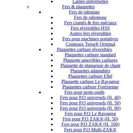
Lames universelles
Fers & plaquettes
Fers de rabotage
Fers de raboteuse
Fers crantés & fers spéciaux
Fers réversibles HSS
Autres fers réversibles
Fers pour machines portatives
Couteaux Tersa® Original
Plaquettes carbure réversibles
Plaquettes carbure standard
Plaquette amovibles carbures
Plaquette de plaqueuse de chant
Plaquettes adaptables
Plaquettes carbure Elbé
Plaquette carbure Le Ravageur
Plaquettes carbure Forézienne
Fers pour porte-outils
Fers pour P.O universels (H. 40)
Fers pour P.O universels (H. 50)
Fers pour P.O universels (H. 90)
Fers pour P.O Le Ravageur
Fers pour P.O ZAK® (H. 50)
Fers pour P.O ZAK® (H. 100)
Fers pour P.O Multi-ZAK®