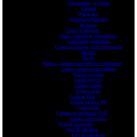
Universelles - Finition
Finition
Panneaux
Panneaux Diamant
Inciseurs
Lames techniques
Scies à panneaux numériques
Commande numérique
Centre de taillage, tronçonneuse &
trimmer
Divers
Métaux, métaux non ferreux et plastiques
Lames carbure trapézoïdales
Fraises à gruger
Lames Drycut
Lames cermet
Fraises-Scies
Gamme Élite
Lames métaux NF
Lames bois
Gamme économique CMT
Lames universelles
Fers & plaquettes
Fers de rabotage
Fers de raboteuse