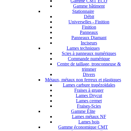
Gamme CMT ECO
Gamme bâtiment
Stationnaire
Débit
Universelles - Finition
Finition
Panneaux
Panneaux Diamant
Inciseurs
Lames techniques
Scies à panneaux numériques
Commande numérique
Centre de taillage, tronçonneuse &
trimmer
Divers
Métaux, métaux non ferreux et plastiques
Lames carbure trapézoïdales
Fraises à gruger
Lames Drycut
Lames cermet
Fraises-Scies
Gamme Élite
Lames métaux NF
Lames bois
Gamme économique CMT