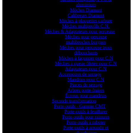
aluminium
Mèches Diamant
Calibreurs Diamant
Mèches à plaquettes carbure
Mèches multiprofils C.N.
Mèches & Adaptateurs pour perceuse
Mèches pour perceuse
multibroches borgnes
Mèches pour perceuse trous
débouchants
Mèches à façonner pour C.N
Mèches à queue filetée pour C.N
Adaptateurs pour C.N
Accessoires de serrage
Mandrins pour C.N
Pinces de serrage
Arbres porte-fraises
Écrous pour mandrins
Seconde transformation
Porte-outils - Gamme CMT
Porte-outils à feuillurer
Porte-outils pour rainures
Porte-outils à raboter
Porte-outils à arrondir et
chanfreiner