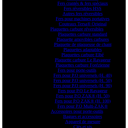
Fers crantés & fers spéciaux
Fers réversibles HSS
Autres fers réversibles
Fers pour machines portatives
Couteaux Tersa® Original
Plaquettes carbure réversibles
Plaquettes carbure standard
Plaquette amovibles carbures
Plaquette de plaqueuse de chant
Plaquettes adaptables
Plaquettes carbure Elbé
Plaquette carbure Le Ravageur
Plaquettes carbure Forézienne
Fers pour porte-outils
Fers pour P.O universels (H. 40)
Fers pour P.O universels (H. 50)
Fers pour P.O universels (H. 90)
Fers pour P.O Le Ravageur
Fers pour P.O ZAK® (H. 50)
Fers pour P.O ZAK® (H. 100)
Fers pour P.O Multi-ZAK®
Accessoires pour porte-outils
Bagues et accessoires
Appareil de mesure
Clés et vis