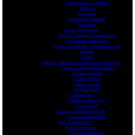
Universelles - Finition
Finition
Panneaux
Panneaux Diamant
Inciseurs
Lames techniques
Scies à panneaux numériques
Commande numérique
Centre de taillage, tronçonneuse &
trimmer
Divers
Métaux, métaux non ferreux et plastiques
Lames carbure trapézoïdales
Fraises à gruger
Lames Drycut
Lames cermet
Fraises-Scies
Gamme Élite
Lames métaux NF
Lames bois
Gamme économique CMT
Lames universelles
Fers & plaquettes
Fers de rabotage
Fers de raboteuse