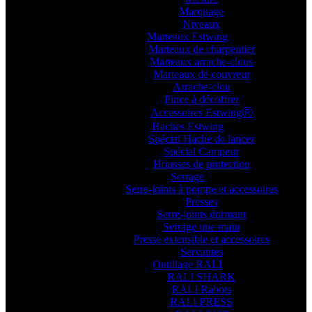
Marquage
Niveaux
Marteaux Estwing
Marteaux de charpentier
Marteaux arrache-clous
Marteaux de couvreur
Arrache-clou
Pince à décoffrer
Accessoires EstwingⓇ
Haches Estwing
Spécial Hache de lancer
Spécial Campeur
Housses de protection
Serrage
Serre-joints à pompe et accessoires
Presses
Serre-joints dormant
Serrage une main
Presse extensible et accessoires
Servantes
Outillage RALI
RALI SHARK
RALI Rabots
RALI PRESS