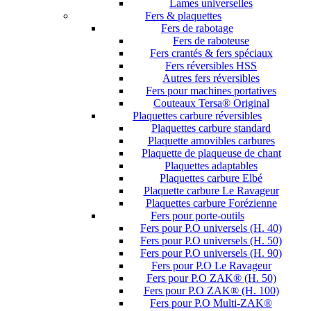
Lames universelles
Fers & plaquettes
Fers de rabotage
Fers de raboteuse
Fers crantés & fers spéciaux
Fers réversibles HSS
Autres fers réversibles
Fers pour machines portatives
Couteaux Tersa® Original
Plaquettes carbure réversibles
Plaquettes carbure standard
Plaquette amovibles carbures
Plaquette de plaqueuse de chant
Plaquettes adaptables
Plaquettes carbure Elbé
Plaquette carbure Le Ravageur
Plaquettes carbure Forézienne
Fers pour porte-outils
Fers pour P.O universels (H. 40)
Fers pour P.O universels (H. 50)
Fers pour P.O universels (H. 90)
Fers pour P.O Le Ravageur
Fers pour P.O ZAK® (H. 50)
Fers pour P.O ZAK® (H. 100)
Fers pour P.O Multi-ZAK®