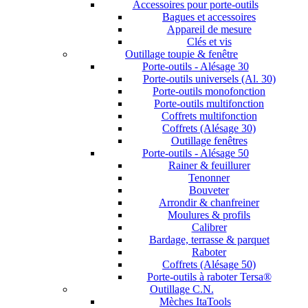
Accessoires pour porte-outils
Bagues et accessoires
Appareil de mesure
Clés et vis
Outillage toupie & fenêtre
Porte-outils - Alésage 30
Porte-outils universels (Al. 30)
Porte-outils monofonction
Porte-outils multifonction
Coffrets multifonction
Coffrets (Alésage 30)
Outillage fenêtres
Porte-outils - Alésage 50
Rainer & feuillurer
Tenonner
Bouveter
Arrondir & chanfreiner
Moulures & profils
Calibrer
Bardage, terrasse & parquet
Raboter
Coffrets (Alésage 50)
Porte-outils à raboter Tersa®
Outillage C.N.
Mèches ItaTools