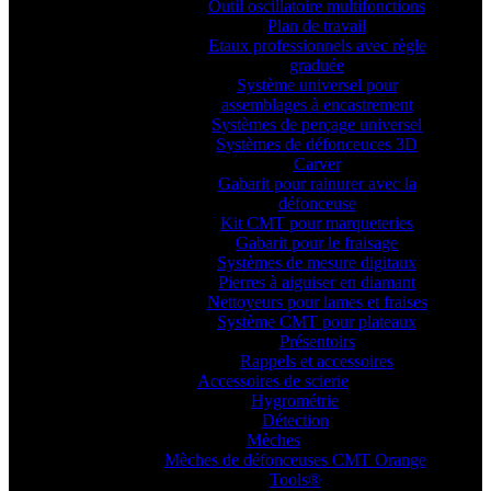
Outil oscillatoire multifonctions
Plan de travail
Etaux professionnels avec règle
graduée
Système universel pour
assemblages à encastrement
Systèmes de perçage universel
Systèmes de défonceuces 3D
Carver
Gabarit pour rainurer avec la
défonceuse
Kit CMT pour marqueteries
Gabarit pour le fraisage
Systèmes de mesure digitaux
Pierres à aiguiser en diamant
Nettoyeurs pour lames et fraises
Système CMT pour plateaux
Présentoirs
Rappels et accessoires
Accessoires de scierie
Hygrométrie
Détection
Mèches
Mèches de défonceuses CMT Orange
Tools®