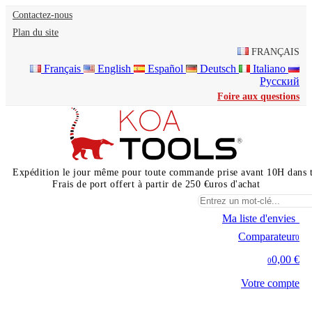
Contactez-nous
Plan du site
FRANÇAIS
Français
English
Español
Deutsch
Italiano
Русский
Foire aux questions
Expédition le jour même pour toute commande prise avant 10H dans 
Frais de port offert à partir de 250 €uros d'achat
Ma liste d'envies
0
Comparateur
0
0,00 €
0
Votre compte