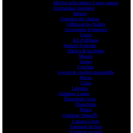
Mèches hélicoïdales à spire unique
Exploitation forestière
Mesure
Entretien des chaînes
Affûteuse de chaînes
Accessoires d'entretien
Limes
Kit d'affûtage
Stubai® Forestier
Hâches & hachettes
Masses
Sapies
Crochets
Leviers & crochets tournebille
Pinces
Coins
Librairie
Outillage à main
Ébauchoirs Arno
Ébauchoirs
Planes
Outillage StubaiⓇ
Ciseaux à bois
Tournage du bois
Sculpture sur bois