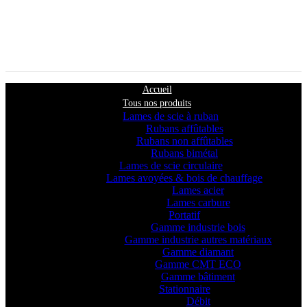
Accueil
Tous nos produits
Lames de scie à ruban
Rubans affûtables
Rubans non affûtables
Rubans bimétal
Lames de scie circulaire
Lames avoyées & bois de chauffage
Lames acier
Lames carbure
Portatif
Gamme industrie bois
Gamme industrie autres matériaux
Gamme diamant
Gamme CMT ECO
Gamme bâtiment
Stationnaire
Débit