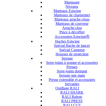
Marquage
Niveaux
Marteaux Estwing
Marteaux de charpentier
Marteaux arrache-clous
Marteaux de couvreur
Arrache-clou
Pince à décoffrer
Accessoires EstwingⓇ
Haches Estwing
Spécial Hache de lancer
Spécial Campeur
Housses de protection
Serrage
Serre-joints à pompe et accessoires
Presses
Serre-joints dormant
Serrage une main
Presse extensible et accessoires
Servantes
Outillage RALI
RALI SHARK
RALI Rabots
RALI PRESS
RALI CUT