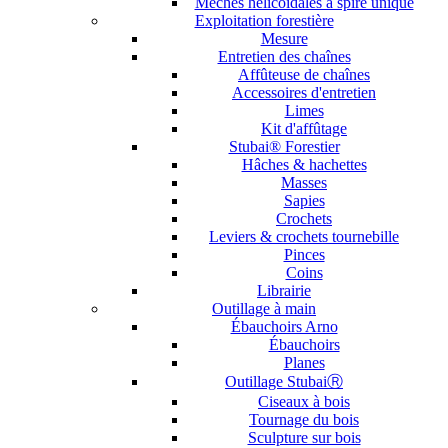
Mèches hélicoïdales à spire unique
Exploitation forestière
Mesure
Entretien des chaînes
Affûteuse de chaînes
Accessoires d'entretien
Limes
Kit d'affûtage
Stubai® Forestier
Hâches & hachettes
Masses
Sapies
Crochets
Leviers & crochets tournebille
Pinces
Coins
Librairie
Outillage à main
Ébauchoirs Arno
Ébauchoirs
Planes
Outillage StubaiⓇ
Ciseaux à bois
Tournage du bois
Sculpture sur bois