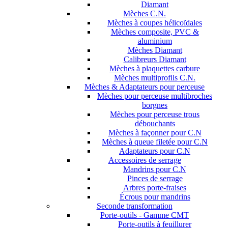
Diamant
Mèches C.N.
Mèches à coupes hélicoïdales
Mèches composite, PVC &
aluminium
Mèches Diamant
Calibreurs Diamant
Mèches à plaquettes carbure
Mèches multiprofils C.N.
Mèches & Adaptateurs pour perceuse
Mèches pour perceuse multibroches
borgnes
Mèches pour perceuse trous
débouchants
Mèches à façonner pour C.N
Mèches à queue filetée pour C.N
Adaptateurs pour C.N
Accessoires de serrage
Mandrins pour C.N
Pinces de serrage
Arbres porte-fraises
Écrous pour mandrins
Seconde transformation
Porte-outils - Gamme CMT
Porte-outils à feuillurer