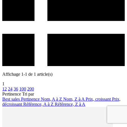
Affichage 1-1 de 1 article(s)
1
12
24
36
100
200
Pertinence
Tri par
Best sales
Pertinence
Nom, A à Z
Nom, Z à A
Prix, croissant
Prix,
décroissant
Référence, A à Z
Référence, Z à A