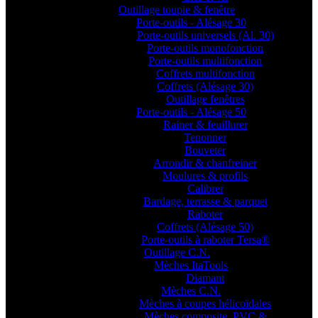
Outillage toupie & fenêtre
Porte-outils - Alésage 30
Porte-outils universels (Al. 30)
Porte-outils monofonction
Porte-outils multifonction
Coffrets multifonction
Coffrets (Alésage 30)
Outillage fenêtres
Porte-outils - Alésage 50
Rainer & feuillurer
Tenonner
Bouveter
Arrondir & chanfreiner
Moulures & profils
Calibrer
Bardage, terrasse & parquet
Raboter
Coffrets (Alésage 50)
Porte-outils à raboter Tersa®
Outillage C.N.
Mèches ItaTools
Diamant
Mèches C.N.
Mèches à coupes hélicoïdales
Mèches composite, PVC &