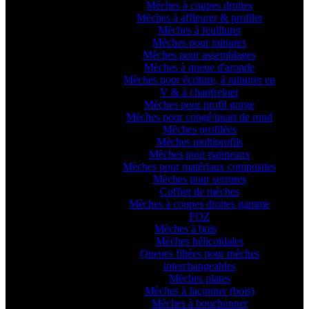
Mèches à coupes droites
Mèches à affleurer & profiler
Mèches à feuillurer
Mèches pour rainures
Mèches pour assemblages
Mèches à queue d'aronde
Mèches pour écriture, à rainurer en
V & à chanfreiner
Mèches pour profil gorge
Mèches pour congé/quart de rond
Mèches profilées
Mèches multiprofils
Mèches pour panneaux
Mèches pour matériaux composites
Mèches pour serrures
Coffret de mèches
Mèches à coupes droites gamme
FOZ
Mèches à bois
Mèches hélicoïdales
Queues filtées pour mèches
interchangeables
Mèches plates
Mèches à façonner (bois)
Mèches à bouchonner