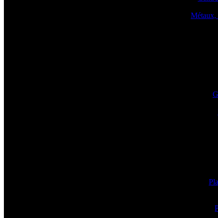
Métaux, 
G
Pla
P