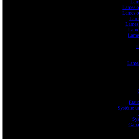
Lam
Lames o
Lames o
Lame
Lames 
Lame
Lame
L
Lames 
Etaux
Système un
Sys
Gabar