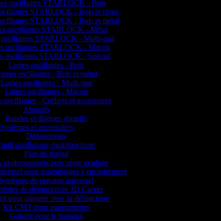
es oscillantes STARLOCK - Bois
scillantes STARLOCK - Bois et clous
scillantes STARLOCK - Bois et métal
s oscillantes STARLOCK - Métal
oscillantes STARLOCK - Multi-mat
s oscillantes STARLOCK - Maçon
s oscillantes STARLOCK - Spécial
Lames oscillantes - Bois
ames oscillantes - Bois et métal
Lames oscillantes - Multi-mat
Lames oscillantes - Maçon
oscillantes - Coffrets et accessoires
Abrasifs
Bandes et disques abrasifs
Systèmes et accessoires
Défonceuses
Outil oscillatoire multifonctions
Plan de travail
 professionnels avec règle graduée
iversel pour assemblages à encastrement
Systèmes de perçage universel
tèmes de défonceuces 3D Carver
it pour rainurer avec la défonceuse
Kit CMT pour marqueteries
Gabarit pour le fraisage