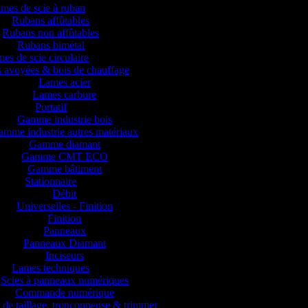
mes de scie à ruban
Rubans affûtables
Rubans non affûtables
Rubans bimétal
es de scie circulaire
 avoyées & bois de chauffage
Lames acier
Lames carbure
Portatif
Gamme industrie bois
mme industrie autres matériaux
Gamme diamant
Gamme CMT ECO
Gamme bâtiment
Stationnaire
Débit
Universelles - Finition
Finition
Panneaux
Panneaux Diamant
Inciseurs
Lames techniques
Scies à panneaux numériques
Commande numérique
 de taillage, tronçonneuse & trimmer