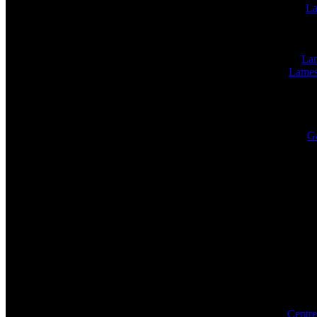
La
Lam
Lames
Ga
Centre