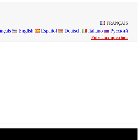
FRANÇAIS
ançais
English
Español
Deutsch
Italiano
Русский
Foire aux questions