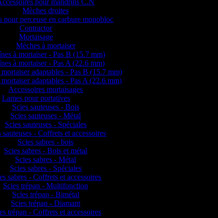
Accessoires pour mandrins C.N
Mèches droites
 pour perceuse en carbure monobloc
Contractor
Mortaisage
Mèches à mortaiser
nes à mortaiser - Pas B (15.7 mm)
nes à mortaiser - Pas A (22.6 mm)
 mortaiser adaptables - Pas B (15.7 mm)
 mortaiser adaptables - Pas A (22.6 mm)
Accessoires mortaisages
Lames pour portatives
Scies sauteuses - Bois
Scies sauteuses - Métal
Scies sauteuses - Spéciales
 sauteuses - Coffrets et accessoires
Scies sabres - bois
Scies sabres - Bois et métal
Scies sabres - Métal
Scies sabres - Spéciales
es sabres - Coffrets et accessoires
Scies trépan - Multifonction
Scies trépan - Bimétal
Scies trépan - Diamant
es trépan - Coffrets et accessoires