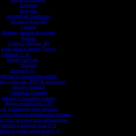
Tenonner
Bouveter
Arrondir & chanfreiner
Moulures & profils
Calibrer
Bardage, terrasse & parquet
Raboter
Coffrets (Alésage 50)
Porte-outils à raboter Tersa®
Outillage C.N.
Mèches ItaTools
Diamant
Mèches C.N.
Mèches à coupes hélicoïdales
hes composite, PVC & aluminium
Mèches Diamant
Calibreurs Diamant
Mèches à plaquettes carbure
Mèches multiprofils C.N.
 & Adaptateurs pour perceuse
 pour perceuse multibroches borgnes
s pour perceuse trous débouchants
Mèches à façonner pour C.N
èches à queue filetée pour C.N