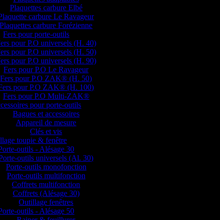
Plaquettes carbure Elbé
Plaquette carbure Le Ravageur
Plaquettes carbure Forézienne
Fers pour porte-outils
ers pour P.O universels (H. 40)
ers pour P.O universels (H. 50)
ers pour P.O universels (H. 90)
Fers pour P.O Le Ravageur
Fers pour P.O ZAK® (H. 50)
Fers pour P.O ZAK® (H. 100)
Fers pour P.O Multi-ZAK®
cessoires pour porte-outils
Bagues et accessoires
Appareil de mesure
Clés et vis
llage toupie & fenêtre
Porte-outils - Alésage 30
Porte-outils universels (Al. 30)
Porte-outils monofonction
Porte-outils multifonction
Coffrets multifonction
Coffrets (Alésage 30)
Outillage fenêtres
Porte-outils - Alésage 50
Rainer & feuillurer