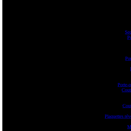
Sec
P
Por
Porte-o
Coute
Cout
Plaquettes ré
M