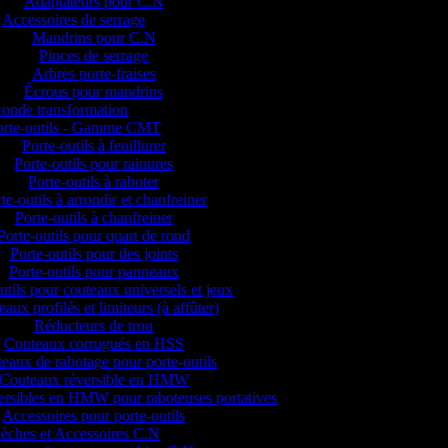
Adaptateurs pour C.N
Accessoires de serrage
Mandrins pour C.N
Pinces de serrage
Arbres porte-fraises
Écrous pour mandrins
onde transformation
orte-outils - Gamme CMT
Porte-outils à feuillurer
Porte-outils pour rainures
Porte-outils à raboter
te-outils à arrondir et chanfreiner
Porte-outils à chanfreiner
Porte-outils pour quart de rond
Porte-outils pour des joints
Porte-outils pour panneaux
utils pour couteaux universels et jeux
aux profilés et limiteurs (à affûter)
Réducteurs de trou
Couteaux corrugués en HSS
eaux de rabotage pour porte-outils
Couteaux réversible en HMW
versibles en HMW pour raboteuses portatives
Accessoires pour porte-outils
èches et Accessoires C.N