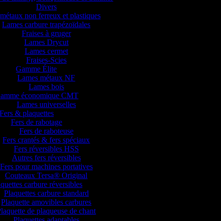
Divers
métaux non ferreux et plastiques
Lames carbure trapézoïdales
Fraises à gruger
Lames Drycut
Lames cermet
Fraises-Scies
Gamme Élite
Lames métaux NF
Lames bois
amme économique CMT
Lames universelles
Fers & plaquettes
Fers de rabotage
Fers de raboteuse
Fers crantés & fers spéciaux
Fers réversibles HSS
Autres fers réversibles
Fers pour machines portatives
Couteaux Tersa® Original
quettes carbure réversibles
Plaquettes carbure standard
Plaquette amovibles carbures
laquette de plaqueuse de chant
Plaquettes adaptables