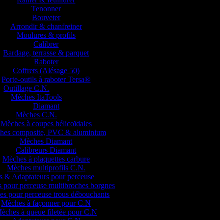
Tenonner
Bouveter
Arrondir & chanfreiner
Moulures & profils
Calibrer
Bardage, terrasse & parquet
Raboter
Coffrets (Alésage 50)
Porte-outils à raboter Tersa®
Outillage C.N.
Mèches ItaTools
Diamant
Mèches C.N.
Mèches à coupes hélicoïdales
hes composite, PVC & aluminium
Mèches Diamant
Calibreurs Diamant
Mèches à plaquettes carbure
Mèches multiprofils C.N.
 & Adaptateurs pour perceuse
 pour perceuse multibroches borgnes
s pour perceuse trous débouchants
Mèches à façonner pour C.N
èches à queue filetée pour C.N