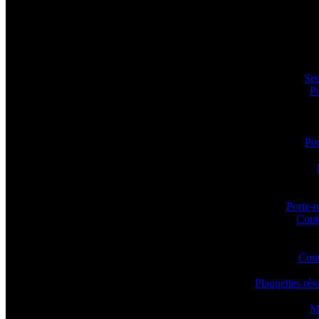
Sec
P
Por
Porte-o
Coute
Cout
Plaquettes ré
M