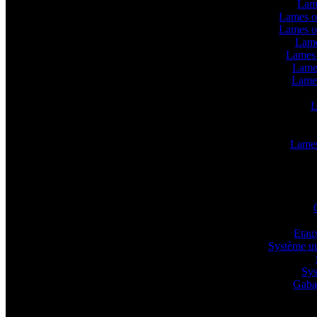
Lam
Lames o
Lames o
Lame
Lames 
Lame
Lame
L
Lames 
Etaux
Système un
Sys
Gabar