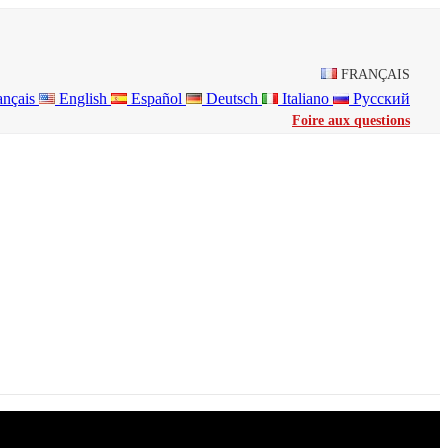
FRANÇAIS
ançais
English
Español
Deutsch
Italiano
Русский
Foire aux questions