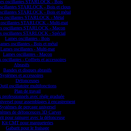
es oscillantes STARLOCK - Bois
scillantes STARLOCK - Bois et clous
scillantes STARLOCK - Bois et métal
s oscillantes STARLOCK - Métal
oscillantes STARLOCK - Multi-mat
s oscillantes STARLOCK - Maçon
s oscillantes STARLOCK - Spécial
Lames oscillantes - Bois
ames oscillantes - Bois et métal
Lames oscillantes - Multi-mat
Lames oscillantes - Maçon
oscillantes - Coffrets et accessoires
Abrasifs
Bandes et disques abrasifs
Systèmes et accessoires
Défonceuses
Outil oscillatoire multifonctions
Plan de travail
 professionnels avec règle graduée
iversel pour assemblages à encastrement
Systèmes de perçage universel
tèmes de défonceuces 3D Carver
it pour rainurer avec la défonceuse
Kit CMT pour marqueteries
Gabarit pour le fraisage