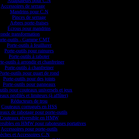
Adaptateurs pour C.N
Accessoires de serrage
Mandrins pour C.N
Pinces de serrage
Arbres porte-fraises
Écrous pour mandrins
onde transformation
orte-outils - Gamme CMT
Porte-outils à feuillurer
Porte-outils pour rainures
Porte-outils à raboter
te-outils à arrondir et chanfreiner
Porte-outils à chanfreiner
Porte-outils pour quart de rond
Porte-outils pour des joints
Porte-outils pour panneaux
utils pour couteaux universels et jeux
aux profilés et limiteurs (à affûter)
Réducteurs de trou
Couteaux corrugués en HSS
eaux de rabotage pour porte-outils
Couteaux réversible en HMW
versibles en HMW pour raboteuses portatives
Accessoires pour porte-outils
èches et Accessoires C.N