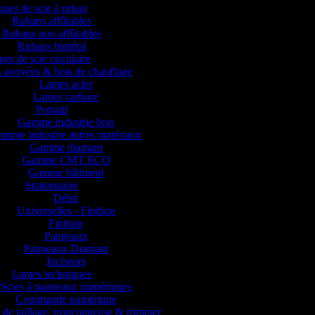
mes de scie à ruban
Rubans affûtables
Rubans non affûtables
Rubans bimétal
es de scie circulaire
 avoyées & bois de chauffage
Lames acier
Lames carbure
Portatif
Gamme industrie bois
mme industrie autres matériaux
Gamme diamant
Gamme CMT ECO
Gamme bâtiment
Stationnaire
Débit
Universelles - Finition
Finition
Panneaux
Panneaux Diamant
Inciseurs
Lames techniques
Scies à panneaux numériques
Commande numérique
 de taillage, tronçonneuse & trimmer