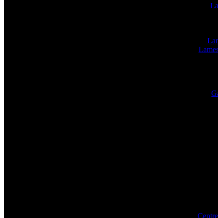
La
Lam
Lames
Ga
Centre