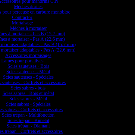
Accessoires pour mandrins C.N
Mèches droites
 pour perceuse en carbure monobloc
Contractor
Mortaisage
Mèches à mortaiser
nes à mortaiser - Pas B (15.7 mm)
nes à mortaiser - Pas A (22.6 mm)
 mortaiser adaptables - Pas B (15.7 mm)
 mortaiser adaptables - Pas A (22.6 mm)
Accessoires mortaisages
Lames pour portatives
Scies sauteuses - Bois
Scies sauteuses - Métal
Scies sauteuses - Spéciales
 sauteuses - Coffrets et accessoires
Scies sabres - bois
Scies sabres - Bois et métal
Scies sabres - Métal
Scies sabres - Spéciales
es sabres - Coffrets et accessoires
Scies trépan - Multifonction
Scies trépan - Bimétal
Scies trépan - Diamant
es trépan - Coffrets et accessoires