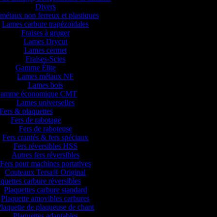
Divers
métaux non ferreux et plastiques
Lames carbure trapézoïdales
Fraises à gruger
Lames Drycut
Lames cermet
Fraises-Scies
Gamme Élite
Lames métaux NF
Lames bois
amme économique CMT
Lames universelles
Fers & plaquettes
Fers de rabotage
Fers de raboteuse
Fers crantés & fers spéciaux
Fers réversibles HSS
Autres fers réversibles
Fers pour machines portatives
Couteaux Tersa® Original
quettes carbure réversibles
Plaquettes carbure standard
Plaquette amovibles carbures
laquette de plaqueuse de chant
Plaquettes adaptables