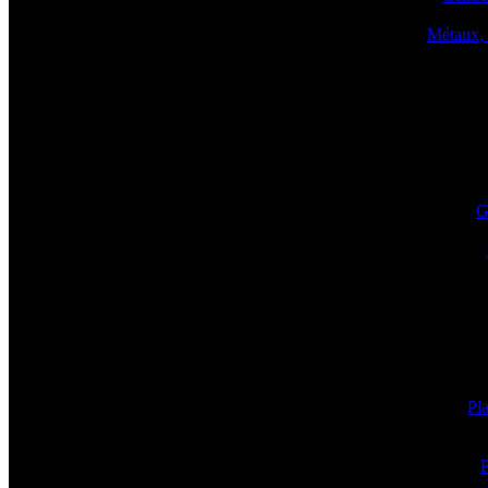
Métaux, 
G
Pla
P