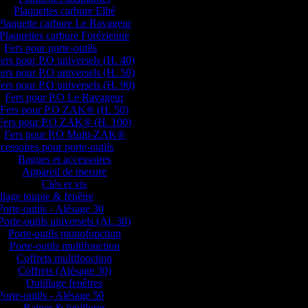
Plaquettes carbure Elbé
Plaquette carbure Le Ravageur
Plaquettes carbure Forézienne
Fers pour porte-outils
ers pour P.O universels (H. 40)
ers pour P.O universels (H. 50)
ers pour P.O universels (H. 90)
Fers pour P.O Le Ravageur
Fers pour P.O ZAK® (H. 50)
Fers pour P.O ZAK® (H. 100)
Fers pour P.O Multi-ZAK®
cessoires pour porte-outils
Bagues et accessoires
Appareil de mesure
Clés et vis
llage toupie & fenêtre
Porte-outils - Alésage 30
Porte-outils universels (Al. 30)
Porte-outils monofonction
Porte-outils multifonction
Coffrets multifonction
Coffrets (Alésage 30)
Outillage fenêtres
Porte-outils - Alésage 50
Rainer & feuillurer