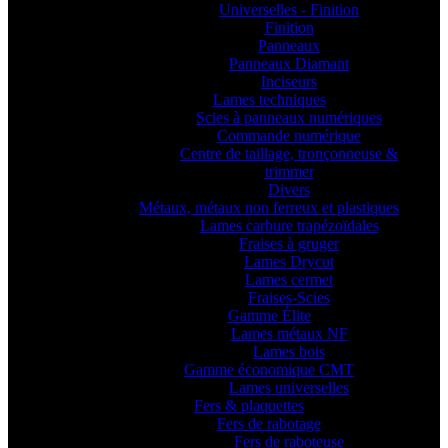
Universelles - Finition
Finition
Panneaux
Panneaux Diamant
Inciseurs
Lames techniques
Scies à panneaux numériques
Commande numérique
Centre de taillage, tronçonneuse &
trimmer
Divers
Métaux, métaux non ferreux et plastiques
Lames carbure trapézoïdales
Fraises à gruger
Lames Drycut
Lames cermet
Fraises-Scies
Gamme Élite
Lames métaux NF
Lames bois
Gamme économique CMT
Lames universelles
Fers & plaquettes
Fers de rabotage
Fers de raboteuse