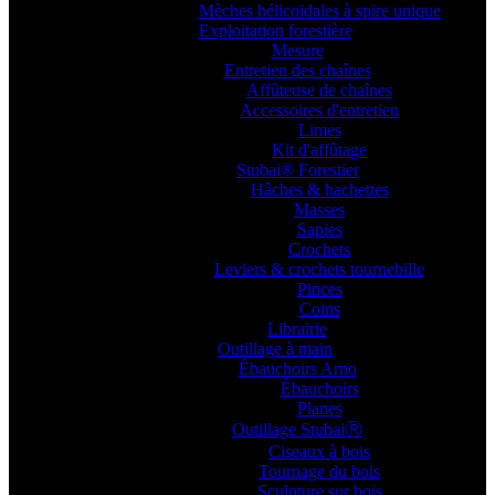
Mèches hélicoïdales à spire unique
Exploitation forestière
Mesure
Entretien des chaînes
Affûteuse de chaînes
Accessoires d'entretien
Limes
Kit d'affûtage
Stubai® Forestier
Hâches & hachettes
Masses
Sapies
Crochets
Leviers & crochets tournebille
Pinces
Coins
Librairie
Outillage à main
Ébauchoirs Arno
Ébauchoirs
Planes
Outillage StubaiⓇ
Ciseaux à bois
Tournage du bois
Sculpture sur bois