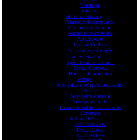
Marquage
Niveaux
Marteaux Estwing
Marteaux de charpentier
Marteaux arrache-clous
Marteaux de couvreur
Arrache-clou
Pince à décoffrer
Accessoires EstwingⓇ
Haches Estwing
Spécial Hache de lancer
Spécial Campeur
Housses de protection
Serrage
Serre-joints à pompe et accessoires
Presses
Serre-joints dormant
Serrage une main
Presse extensible et accessoires
Servantes
Outillage RALI
RALI SHARK
RALI Rabots
RALI PRESS