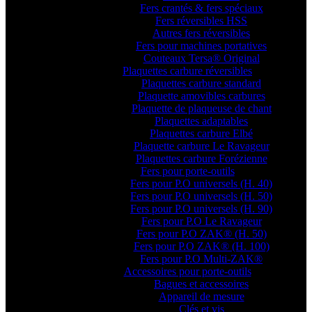
Fers crantés & fers spéciaux
Fers réversibles HSS
Autres fers réversibles
Fers pour machines portatives
Couteaux Tersa® Original
Plaquettes carbure réversibles
Plaquettes carbure standard
Plaquette amovibles carbures
Plaquette de plaqueuse de chant
Plaquettes adaptables
Plaquettes carbure Elbé
Plaquette carbure Le Ravageur
Plaquettes carbure Forézienne
Fers pour porte-outils
Fers pour P.O universels (H. 40)
Fers pour P.O universels (H. 50)
Fers pour P.O universels (H. 90)
Fers pour P.O Le Ravageur
Fers pour P.O ZAK® (H. 50)
Fers pour P.O ZAK® (H. 100)
Fers pour P.O Multi-ZAK®
Accessoires pour porte-outils
Bagues et accessoires
Appareil de mesure
Clés et vis