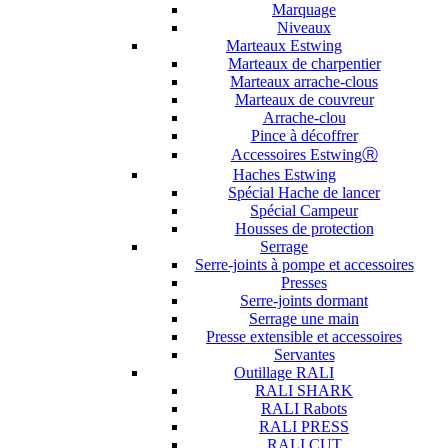
Marquage
Niveaux
Marteaux Estwing
Marteaux de charpentier
Marteaux arrache-clous
Marteaux de couvreur
Arrache-clou
Pince à décoffrer
Accessoires EstwingⓇ
Haches Estwing
Spécial Hache de lancer
Spécial Campeur
Housses de protection
Serrage
Serre-joints à pompe et accessoires
Presses
Serre-joints dormant
Serrage une main
Presse extensible et accessoires
Servantes
Outillage RALI
RALI SHARK
RALI Rabots
RALI PRESS
RALI CUT