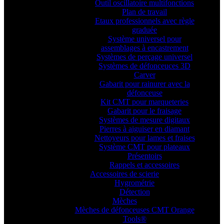
Outil oscillatoire multifonctions
Plan de travail
Etaux professionnels avec règle
graduée
Système universel pour
assemblages à encastrement
Systèmes de perçage universel
Systèmes de défonceuces 3D
Carver
Gabarit pour rainurer avec la
défonceuse
Kit CMT pour marqueteries
Gabarit pour le fraisage
Systèmes de mesure digitaux
Pierres à aiguiser en diamant
Nettoyeurs pour lames et fraises
Système CMT pour plateaux
Présentoirs
Rappels et accessoires
Accessoires de scierie
Hygrométrie
Détection
Mèches
Mèches de défonceuses CMT Orange
Tools®