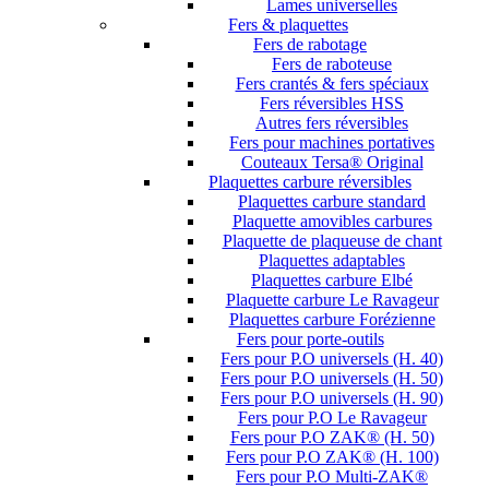
Lames universelles
Fers & plaquettes
Fers de rabotage
Fers de raboteuse
Fers crantés & fers spéciaux
Fers réversibles HSS
Autres fers réversibles
Fers pour machines portatives
Couteaux Tersa® Original
Plaquettes carbure réversibles
Plaquettes carbure standard
Plaquette amovibles carbures
Plaquette de plaqueuse de chant
Plaquettes adaptables
Plaquettes carbure Elbé
Plaquette carbure Le Ravageur
Plaquettes carbure Forézienne
Fers pour porte-outils
Fers pour P.O universels (H. 40)
Fers pour P.O universels (H. 50)
Fers pour P.O universels (H. 90)
Fers pour P.O Le Ravageur
Fers pour P.O ZAK® (H. 50)
Fers pour P.O ZAK® (H. 100)
Fers pour P.O Multi-ZAK®