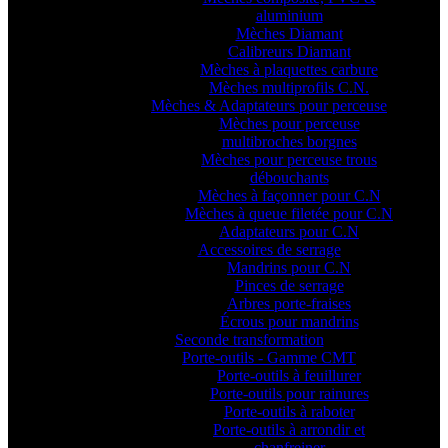
aluminium
Mèches Diamant
Calibreurs Diamant
Mèches à plaquettes carbure
Mèches multiprofils C.N.
Mèches & Adaptateurs pour perceuse
Mèches pour perceuse
multibroches borgnes
Mèches pour perceuse trous
débouchants
Mèches à façonner pour C.N
Mèches à queue filetée pour C.N
Adaptateurs pour C.N
Accessoires de serrage
Mandrins pour C.N
Pinces de serrage
Arbres porte-fraises
Écrous pour mandrins
Seconde transformation
Porte-outils - Gamme CMT
Porte-outils à feuillurer
Porte-outils pour rainures
Porte-outils à raboter
Porte-outils à arrondir et
chanfreiner