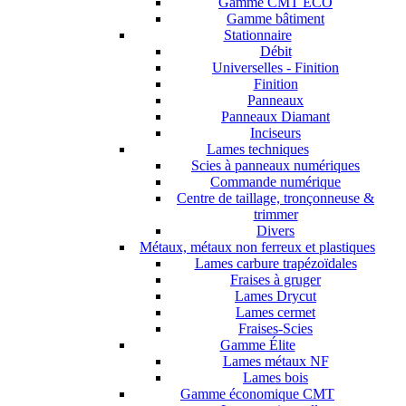
Gamme CMT ECO
Gamme bâtiment
Stationnaire
Débit
Universelles - Finition
Finition
Panneaux
Panneaux Diamant
Inciseurs
Lames techniques
Scies à panneaux numériques
Commande numérique
Centre de taillage, tronçonneuse &
trimmer
Divers
Métaux, métaux non ferreux et plastiques
Lames carbure trapézoïdales
Fraises à gruger
Lames Drycut
Lames cermet
Fraises-Scies
Gamme Élite
Lames métaux NF
Lames bois
Gamme économique CMT