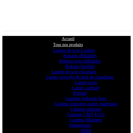
Accueil
Tous nos produits
Lames de scie à ruban
Rubans affûtables
Rubans non affûtables
Rubans bimétal
Lames de scie circulaire
Lames avoyées & bois de chauffage
Lames acier
Lames carbure
Portatif
Gamme industrie bois
Gamme industrie autres matériaux
Gamme diamant
Gamme CMT ECO
Gamme bâtiment
Stationnaire
Débit