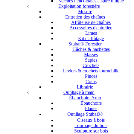
Mèches hélicoïdales à spire unique
Exploitation forestière
Mesure
Entretien des chaînes
Affûteuse de chaînes
Accessoires d'entretien
Limes
Kit d'affûtage
Stubai® Forestier
Hâches & hachettes
Masses
Sapies
Crochets
Leviers & crochets tournebille
Pinces
Coins
Librairie
Outillage à main
Ébauchoirs Arno
Ébauchoirs
Planes
Outillage StubaiⓇ
Ciseaux à bois
Tournage du bois
Sculpture sur bois