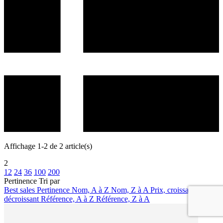
Affichage 1-2 de 2 article(s)
2
12
24
36
100
200
Pertinence
Tri par
Best sales
Pertinence
Nom, A à Z
Nom, Z à A
Prix, croissant
Prix,
décroissant
Référence, A à Z
Référence, Z à A