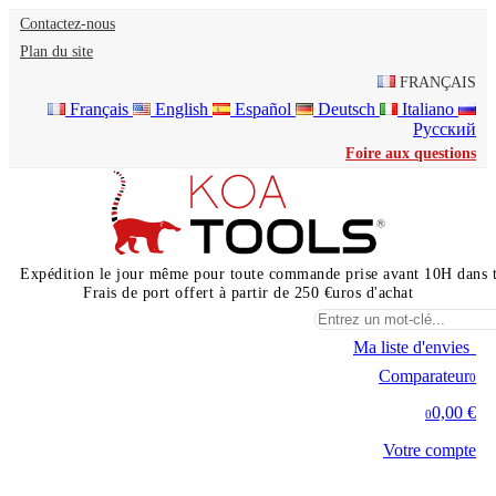
Contactez-nous
Plan du site
FRANÇAIS
Français
English
Español
Deutsch
Italiano
Русский
Foire aux questions
Expédition le jour même pour toute commande prise avant 10H dans 
Frais de port offert à partir de 250 €uros d'achat
Ma liste d'envies
0
Comparateur
0
0,00 €
0
Votre compte