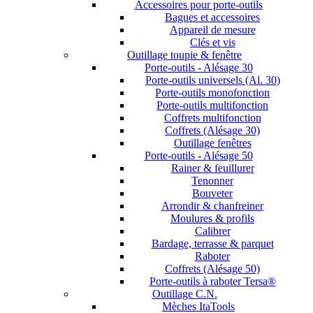
Accessoires pour porte-outils
Bagues et accessoires
Appareil de mesure
Clés et vis
Outillage toupie & fenêtre
Porte-outils - Alésage 30
Porte-outils universels (Al. 30)
Porte-outils monofonction
Porte-outils multifonction
Coffrets multifonction
Coffrets (Alésage 30)
Outillage fenêtres
Porte-outils - Alésage 50
Rainer & feuillurer
Tenonner
Bouveter
Arrondir & chanfreiner
Moulures & profils
Calibrer
Bardage, terrasse & parquet
Raboter
Coffrets (Alésage 50)
Porte-outils à raboter Tersa®
Outillage C.N.
Mèches ItaTools