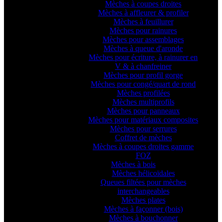
Mèches à coupes droites
Mèches à affleurer & profiler
Mèches à feuillurer
Mèches pour rainures
Mèches pour assemblages
Mèches à queue d'aronde
Mèches pour écriture, à rainurer en
V & à chanfreiner
Mèches pour profil gorge
Mèches pour congé/quart de rond
Mèches profilées
Mèches multiprofils
Mèches pour panneaux
Mèches pour matériaux composites
Mèches pour serrures
Coffret de mèches
Mèches à coupes droites gamme
FOZ
Mèches à bois
Mèches hélicoïdales
Queues filtées pour mèches
interchangeables
Mèches plates
Mèches à façonner (bois)
Mèches à bouchonner