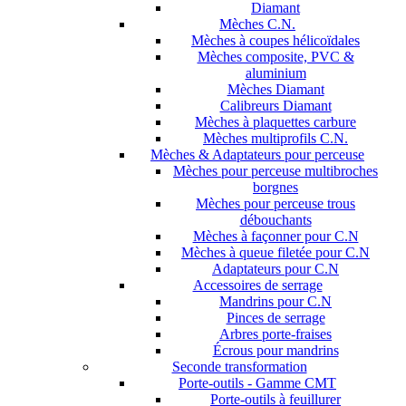
Diamant
Mèches C.N.
Mèches à coupes hélicoïdales
Mèches composite, PVC &
aluminium
Mèches Diamant
Calibreurs Diamant
Mèches à plaquettes carbure
Mèches multiprofils C.N.
Mèches & Adaptateurs pour perceuse
Mèches pour perceuse multibroches
borgnes
Mèches pour perceuse trous
débouchants
Mèches à façonner pour C.N
Mèches à queue filetée pour C.N
Adaptateurs pour C.N
Accessoires de serrage
Mandrins pour C.N
Pinces de serrage
Arbres porte-fraises
Écrous pour mandrins
Seconde transformation
Porte-outils - Gamme CMT
Porte-outils à feuillurer