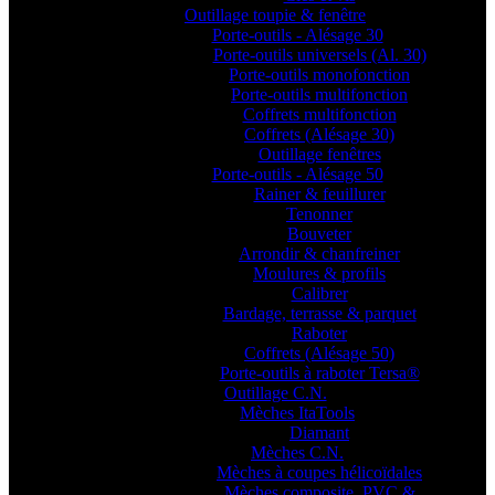
Outillage toupie & fenêtre
Porte-outils - Alésage 30
Porte-outils universels (Al. 30)
Porte-outils monofonction
Porte-outils multifonction
Coffrets multifonction
Coffrets (Alésage 30)
Outillage fenêtres
Porte-outils - Alésage 50
Rainer & feuillurer
Tenonner
Bouveter
Arrondir & chanfreiner
Moulures & profils
Calibrer
Bardage, terrasse & parquet
Raboter
Coffrets (Alésage 50)
Porte-outils à raboter Tersa®
Outillage C.N.
Mèches ItaTools
Diamant
Mèches C.N.
Mèches à coupes hélicoïdales
Mèches composite, PVC &