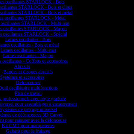
es oscillantes STARLOCK - Bois
scillantes STARLOCK - Bois et clous
scillantes STARLOCK - Bois et métal
s oscillantes STARLOCK - Métal
oscillantes STARLOCK - Multi-mat
s oscillantes STARLOCK - Maçon
s oscillantes STARLOCK - Spécial
Lames oscillantes - Bois
ames oscillantes - Bois et métal
Lames oscillantes - Multi-mat
Lames oscillantes - Maçon
oscillantes - Coffrets et accessoires
Abrasifs
Bandes et disques abrasifs
Systèmes et accessoires
Défonceuses
Outil oscillatoire multifonctions
Plan de travail
 professionnels avec règle graduée
iversel pour assemblages à encastrement
Systèmes de perçage universel
tèmes de défonceuces 3D Carver
it pour rainurer avec la défonceuse
Kit CMT pour marqueteries
Gabarit pour le fraisage