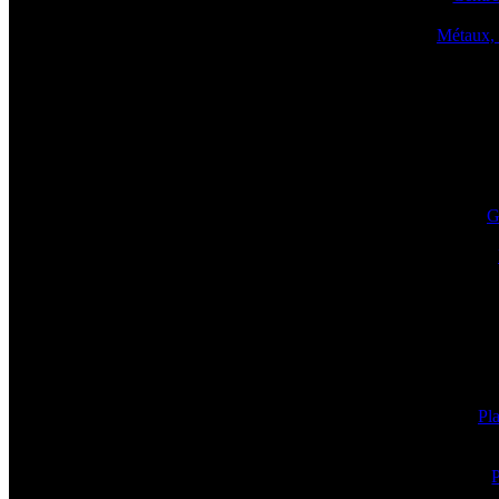
Métaux, 
G
Pla
P