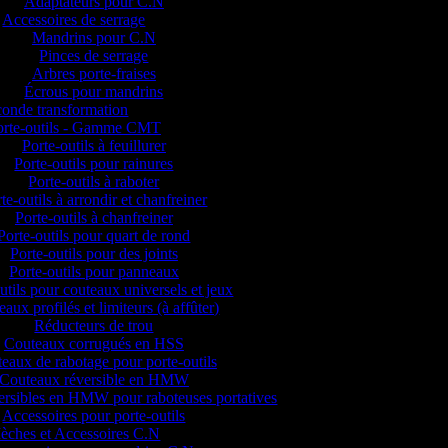
Adaptateurs pour C.N
Accessoires de serrage
Mandrins pour C.N
Pinces de serrage
Arbres porte-fraises
Écrous pour mandrins
onde transformation
orte-outils - Gamme CMT
Porte-outils à feuillurer
Porte-outils pour rainures
Porte-outils à raboter
te-outils à arrondir et chanfreiner
Porte-outils à chanfreiner
Porte-outils pour quart de rond
Porte-outils pour des joints
Porte-outils pour panneaux
utils pour couteaux universels et jeux
aux profilés et limiteurs (à affûter)
Réducteurs de trou
Couteaux corrugués en HSS
eaux de rabotage pour porte-outils
Couteaux réversible en HMW
versibles en HMW pour raboteuses portatives
Accessoires pour porte-outils
èches et Accessoires C.N