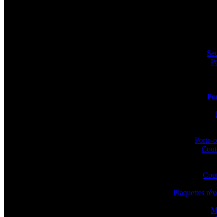
Sec
P
Por
Porte-o
Coute
Cout
Plaquettes ré
M