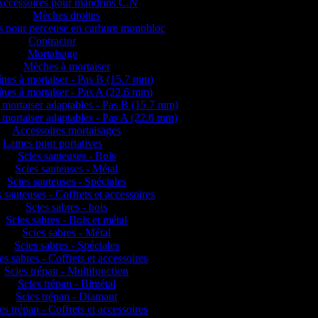
Accessoires pour mandrins C.N
Mèches droites
 pour perceuse en carbure monobloc
Contractor
Mortaisage
Mèches à mortaiser
nes à mortaiser - Pas B (15.7 mm)
nes à mortaiser - Pas A (22.6 mm)
 mortaiser adaptables - Pas B (15.7 mm)
 mortaiser adaptables - Pas A (22.6 mm)
Accessoires mortaisages
Lames pour portatives
Scies sauteuses - Bois
Scies sauteuses - Métal
Scies sauteuses - Spéciales
 sauteuses - Coffrets et accessoires
Scies sabres - bois
Scies sabres - Bois et métal
Scies sabres - Métal
Scies sabres - Spéciales
es sabres - Coffrets et accessoires
Scies trépan - Multifonction
Scies trépan - Bimétal
Scies trépan - Diamant
es trépan - Coffrets et accessoires