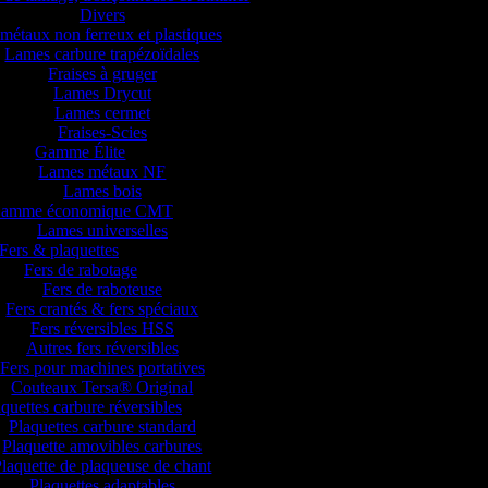
Divers
métaux non ferreux et plastiques
Lames carbure trapézoïdales
Fraises à gruger
Lames Drycut
Lames cermet
Fraises-Scies
Gamme Élite
Lames métaux NF
Lames bois
amme économique CMT
Lames universelles
Fers & plaquettes
Fers de rabotage
Fers de raboteuse
Fers crantés & fers spéciaux
Fers réversibles HSS
Autres fers réversibles
Fers pour machines portatives
Couteaux Tersa® Original
quettes carbure réversibles
Plaquettes carbure standard
Plaquette amovibles carbures
laquette de plaqueuse de chant
Plaquettes adaptables