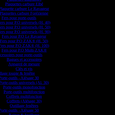
Plaquettes carbure Elbé
Plaquette carbure Le Ravageur
Plaquettes carbure Forézienne
Fers pour porte-outils
ers pour P.O universels (H. 40)
ers pour P.O universels (H. 50)
ers pour P.O universels (H. 90)
Fers pour P.O Le Ravageur
Fers pour P.O ZAK® (H. 50)
Fers pour P.O ZAK® (H. 100)
Fers pour P.O Multi-ZAK®
cessoires pour porte-outils
Bagues et accessoires
Appareil de mesure
Clés et vis
llage toupie & fenêtre
Porte-outils - Alésage 30
Porte-outils universels (Al. 30)
Porte-outils monofonction
Porte-outils multifonction
Coffrets multifonction
Coffrets (Alésage 30)
Outillage fenêtres
Porte-outils - Alésage 50
Rainer & feuillurer