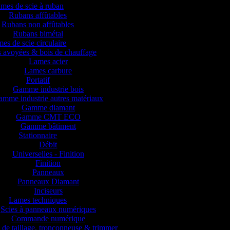
mes de scie à ruban
Rubans affûtables
Rubans non affûtables
Rubans bimétal
es de scie circulaire
 avoyées & bois de chauffage
Lames acier
Lames carbure
Portatif
Gamme industrie bois
mme industrie autres matériaux
Gamme diamant
Gamme CMT ECO
Gamme bâtiment
Stationnaire
Débit
Universelles - Finition
Finition
Panneaux
Panneaux Diamant
Inciseurs
Lames techniques
Scies à panneaux numériques
Commande numérique
 de taillage, tronçonneuse & trimmer