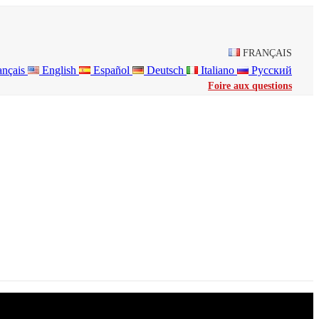
FRANÇAIS
ançais
English
Español
Deutsch
Italiano
Русский
Foire aux questions