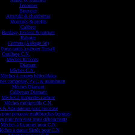
Tenonner
Bouveter
Arrondir & chanfreiner
Moulures & profils
Calibrer
Bardage, terrasse & parquet
Raboter
Coffrets (Alésage 50)
Porte-outils à raboter Tersa®
Outillage C.N.
Mèches ItaTools
Diamant
Mèches C.N.
Mèches à coupes hélicoïdales
hes composite, PVC & aluminium
Mèches Diamant
Calibreurs Diamant
Mèches à plaquettes carbure
Mèches multiprofils C.N.
 & Adaptateurs pour perceuse
 pour perceuse multibroches borgnes
s pour perceuse trous débouchants
Mèches à façonner pour C.N
èches à queue filetée pour C.N