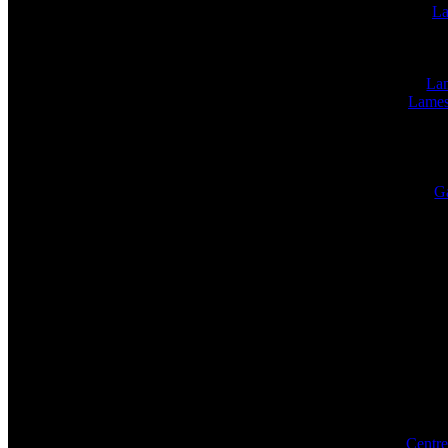
La
Lam
Lames
Ga
Centre