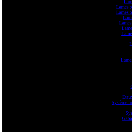
Lam
Lames o
Lames o
Lame
Lames 
Lame
Lame
L
Lames 
Etaux
Système un
Sys
Gabar