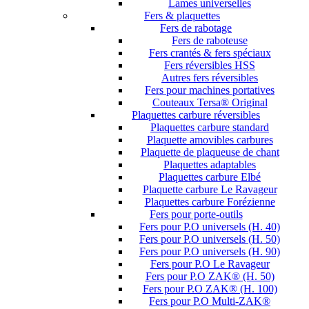
Lames universelles
Fers & plaquettes
Fers de rabotage
Fers de raboteuse
Fers crantés & fers spéciaux
Fers réversibles HSS
Autres fers réversibles
Fers pour machines portatives
Couteaux Tersa® Original
Plaquettes carbure réversibles
Plaquettes carbure standard
Plaquette amovibles carbures
Plaquette de plaqueuse de chant
Plaquettes adaptables
Plaquettes carbure Elbé
Plaquette carbure Le Ravageur
Plaquettes carbure Forézienne
Fers pour porte-outils
Fers pour P.O universels (H. 40)
Fers pour P.O universels (H. 50)
Fers pour P.O universels (H. 90)
Fers pour P.O Le Ravageur
Fers pour P.O ZAK® (H. 50)
Fers pour P.O ZAK® (H. 100)
Fers pour P.O Multi-ZAK®