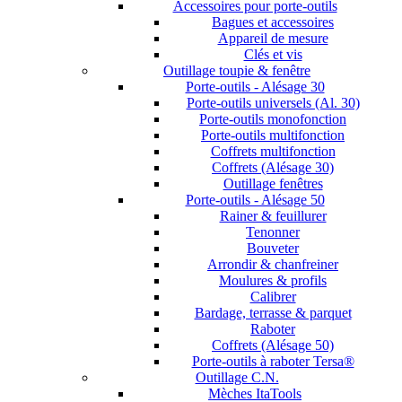
Accessoires pour porte-outils
Bagues et accessoires
Appareil de mesure
Clés et vis
Outillage toupie & fenêtre
Porte-outils - Alésage 30
Porte-outils universels (Al. 30)
Porte-outils monofonction
Porte-outils multifonction
Coffrets multifonction
Coffrets (Alésage 30)
Outillage fenêtres
Porte-outils - Alésage 50
Rainer & feuillurer
Tenonner
Bouveter
Arrondir & chanfreiner
Moulures & profils
Calibrer
Bardage, terrasse & parquet
Raboter
Coffrets (Alésage 50)
Porte-outils à raboter Tersa®
Outillage C.N.
Mèches ItaTools