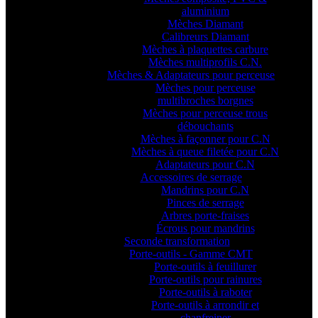
aluminium
Mèches Diamant
Calibreurs Diamant
Mèches à plaquettes carbure
Mèches multiprofils C.N.
Mèches & Adaptateurs pour perceuse
Mèches pour perceuse
multibroches borgnes
Mèches pour perceuse trous
débouchants
Mèches à façonner pour C.N
Mèches à queue filetée pour C.N
Adaptateurs pour C.N
Accessoires de serrage
Mandrins pour C.N
Pinces de serrage
Arbres porte-fraises
Écrous pour mandrins
Seconde transformation
Porte-outils - Gamme CMT
Porte-outils à feuillurer
Porte-outils pour rainures
Porte-outils à raboter
Porte-outils à arrondir et
chanfreiner