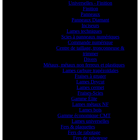
Universelles - Finition
Finition
Panneaux
Panneaux Diamant
Inciseurs
Lames techniques
Scies à panneaux numériques
Commande numérique
Centre de taillage, tronçonneuse &
trimmer
Divers
Métaux, métaux non ferreux et plastiques
Lames carbure trapézoïdales
Fraises à gruger
Lames Drycut
Lames cermet
Fraises-Scies
Gamme Élite
Lames métaux NF
Lames bois
Gamme économique CMT
Lames universelles
Fers & plaquettes
Fers de rabotage
Fers de raboteuse