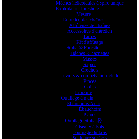
Mèches hélicoïdales à spire unique
Exploitation forestière
Mesure
Entretien des chaînes
Affûteuse de chaînes
Accessoires d'entretien
Limes
Kit d'affûtage
Stubai® Forestier
Hâches & hachettes
Masses
Sapies
Crochets
Leviers & crochets tournebille
Pinces
Coins
Librairie
Outillage à main
Ébauchoirs Arno
Ébauchoirs
Planes
Outillage StubaiⓇ
Ciseaux à bois
Tournage du bois
Sculpture sur bois