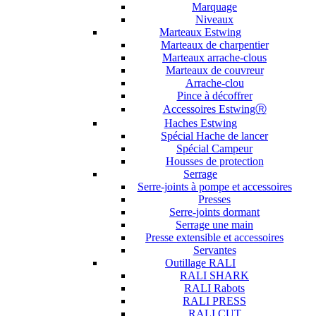
Marquage
Niveaux
Marteaux Estwing
Marteaux de charpentier
Marteaux arrache-clous
Marteaux de couvreur
Arrache-clou
Pince à décoffrer
Accessoires EstwingⓇ
Haches Estwing
Spécial Hache de lancer
Spécial Campeur
Housses de protection
Serrage
Serre-joints à pompe et accessoires
Presses
Serre-joints dormant
Serrage une main
Presse extensible et accessoires
Servantes
Outillage RALI
RALI SHARK
RALI Rabots
RALI PRESS
RALI CUT