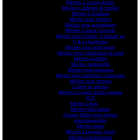
Mèches à coupes droites
Mèches à affleurer & profiler
Mèches à feuillurer
Mèches pour rainures
Mèches pour assemblages
Mèches à queue d'aronde
Mèches pour écriture, à rainurer en
V & à chanfreiner
Mèches pour profil gorge
Mèches pour congé/quart de rond
Mèches profilées
Mèches multiprofils
Mèches pour panneaux
Mèches pour matériaux composites
Mèches pour serrures
Coffret de mèches
Mèches à coupes droites gamme
FOZ
Mèches à bois
Mèches hélicoïdales
Queues filtées pour mèches
interchangeables
Mèches plates
Mèches à façonner (bois)
Mèches à bouchonner