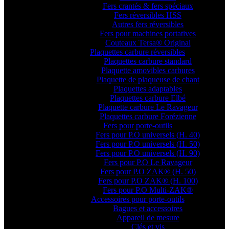
Fers crantés & fers spéciaux
Fers réversibles HSS
Autres fers réversibles
Fers pour machines portatives
Couteaux Tersa® Original
Plaquettes carbure réversibles
Plaquettes carbure standard
Plaquette amovibles carbures
Plaquette de plaqueuse de chant
Plaquettes adaptables
Plaquettes carbure Elbé
Plaquette carbure Le Ravageur
Plaquettes carbure Forézienne
Fers pour porte-outils
Fers pour P.O universels (H. 40)
Fers pour P.O universels (H. 50)
Fers pour P.O universels (H. 90)
Fers pour P.O Le Ravageur
Fers pour P.O ZAK® (H. 50)
Fers pour P.O ZAK® (H. 100)
Fers pour P.O Multi-ZAK®
Accessoires pour porte-outils
Bagues et accessoires
Appareil de mesure
Clés et vis