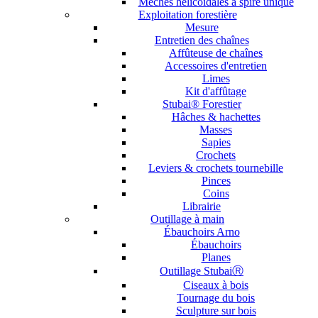
Mèches hélicoïdales à spire unique
Exploitation forestière
Mesure
Entretien des chaînes
Affûteuse de chaînes
Accessoires d'entretien
Limes
Kit d'affûtage
Stubai® Forestier
Hâches & hachettes
Masses
Sapies
Crochets
Leviers & crochets tournebille
Pinces
Coins
Librairie
Outillage à main
Ébauchoirs Arno
Ébauchoirs
Planes
Outillage StubaiⓇ
Ciseaux à bois
Tournage du bois
Sculpture sur bois