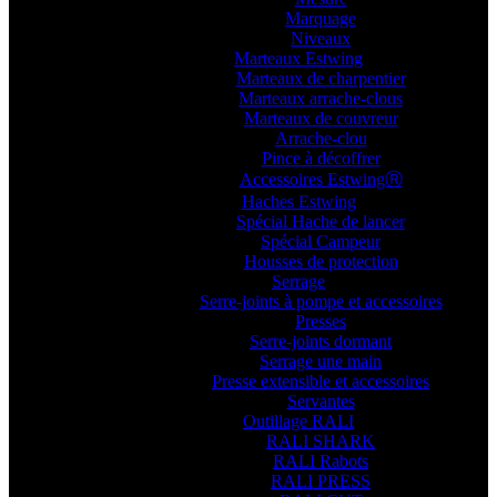
Marquage
Niveaux
Marteaux Estwing
Marteaux de charpentier
Marteaux arrache-clous
Marteaux de couvreur
Arrache-clou
Pince à décoffrer
Accessoires EstwingⓇ
Haches Estwing
Spécial Hache de lancer
Spécial Campeur
Housses de protection
Serrage
Serre-joints à pompe et accessoires
Presses
Serre-joints dormant
Serrage une main
Presse extensible et accessoires
Servantes
Outillage RALI
RALI SHARK
RALI Rabots
RALI PRESS