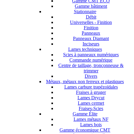
Gamme CMT ECO
Gamme bâtiment
Stationnaire
Débit
Universelles - Finition
Finition
Panneaux
Panneaux Diamant
Inciseurs
Lames techniques
Scies à panneaux numériques
Commande numérique
Centre de taillage, tronçonneuse &
trimmer
Divers
Métaux, métaux non ferreux et plastiques
Lames carbure trapézoïdales
Fraises à gruger
Lames Drycut
Lames cermet
Fraises-Scies
Gamme Élite
Lames métaux NF
Lames bois
Gamme économique CMT