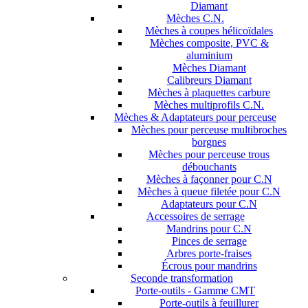
Diamant
Mèches C.N.
Mèches à coupes hélicoïdales
Mèches composite, PVC &
aluminium
Mèches Diamant
Calibreurs Diamant
Mèches à plaquettes carbure
Mèches multiprofils C.N.
Mèches & Adaptateurs pour perceuse
Mèches pour perceuse multibroches
borgnes
Mèches pour perceuse trous
débouchants
Mèches à façonner pour C.N
Mèches à queue filetée pour C.N
Adaptateurs pour C.N
Accessoires de serrage
Mandrins pour C.N
Pinces de serrage
Arbres porte-fraises
Écrous pour mandrins
Seconde transformation
Porte-outils - Gamme CMT
Porte-outils à feuillurer