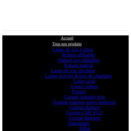
Accueil
Tous nos produits
Lames de scie à ruban
Rubans affûtables
Rubans non affûtables
Rubans bimétal
Lames de scie circulaire
Lames avoyées & bois de chauffage
Lames acier
Lames carbure
Portatif
Gamme industrie bois
Gamme industrie autres matériaux
Gamme diamant
Gamme CMT ECO
Gamme bâtiment
Stationnaire
Débit