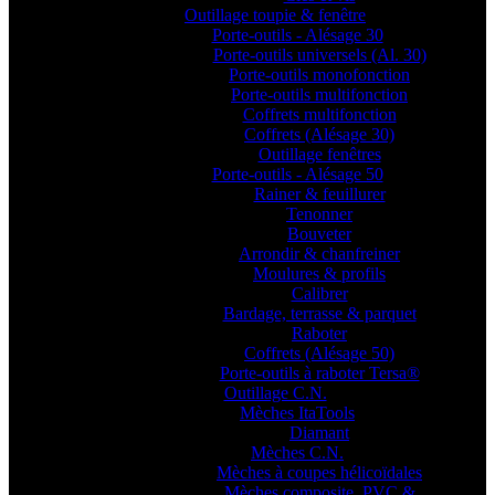
Outillage toupie & fenêtre
Porte-outils - Alésage 30
Porte-outils universels (Al. 30)
Porte-outils monofonction
Porte-outils multifonction
Coffrets multifonction
Coffrets (Alésage 30)
Outillage fenêtres
Porte-outils - Alésage 50
Rainer & feuillurer
Tenonner
Bouveter
Arrondir & chanfreiner
Moulures & profils
Calibrer
Bardage, terrasse & parquet
Raboter
Coffrets (Alésage 50)
Porte-outils à raboter Tersa®
Outillage C.N.
Mèches ItaTools
Diamant
Mèches C.N.
Mèches à coupes hélicoïdales
Mèches composite, PVC &