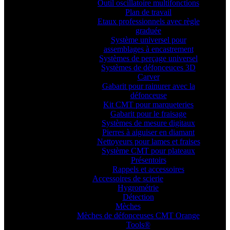
Outil oscillatoire multifonctions
Plan de travail
Etaux professionnels avec règle
graduée
Système universel pour
assemblages à encastrement
Systèmes de perçage universel
Systèmes de défonceuces 3D
Carver
Gabarit pour rainurer avec la
défonceuse
Kit CMT pour marqueteries
Gabarit pour le fraisage
Systèmes de mesure digitaux
Pierres à aiguiser en diamant
Nettoyeurs pour lames et fraises
Système CMT pour plateaux
Présentoirs
Rappels et accessoires
Accessoires de scierie
Hygrométrie
Détection
Mèches
Mèches de défonceuses CMT Orange
Tools®