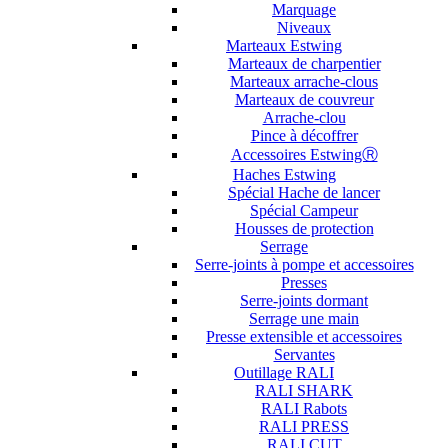
Marquage
Niveaux
Marteaux Estwing
Marteaux de charpentier
Marteaux arrache-clous
Marteaux de couvreur
Arrache-clou
Pince à décoffrer
Accessoires EstwingⓇ
Haches Estwing
Spécial Hache de lancer
Spécial Campeur
Housses de protection
Serrage
Serre-joints à pompe et accessoires
Presses
Serre-joints dormant
Serrage une main
Presse extensible et accessoires
Servantes
Outillage RALI
RALI SHARK
RALI Rabots
RALI PRESS
RALI CUT