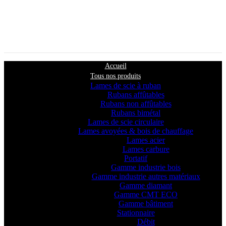
Accueil
Tous nos produits
Lames de scie à ruban
Rubans affûtables
Rubans non affûtables
Rubans bimétal
Lames de scie circulaire
Lames avoyées & bois de chauffage
Lames acier
Lames carbure
Portatif
Gamme industrie bois
Gamme industrie autres matériaux
Gamme diamant
Gamme CMT ECO
Gamme bâtiment
Stationnaire
Débit