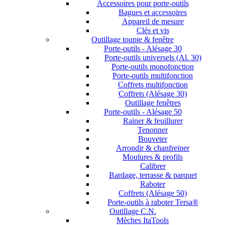
Accessoires pour porte-outils
Bagues et accessoires
Appareil de mesure
Clés et vis
Outillage toupie & fenêtre
Porte-outils - Alésage 30
Porte-outils universels (Al. 30)
Porte-outils monofonction
Porte-outils multifonction
Coffrets multifonction
Coffrets (Alésage 30)
Outillage fenêtres
Porte-outils - Alésage 50
Rainer & feuillurer
Tenonner
Bouveter
Arrondir & chanfreiner
Moulures & profils
Calibrer
Bardage, terrasse & parquet
Raboter
Coffrets (Alésage 50)
Porte-outils à raboter Tersa®
Outillage C.N.
Mèches ItaTools