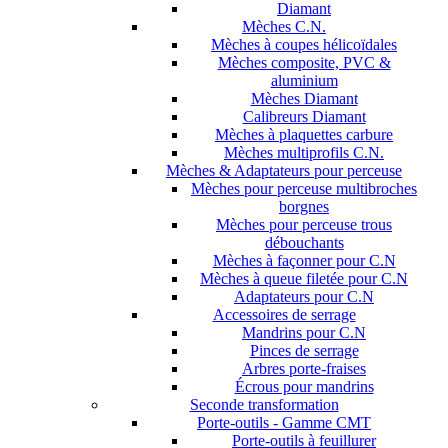
Diamant
Mèches C.N.
Mèches à coupes hélicoïdales
Mèches composite, PVC &
aluminium
Mèches Diamant
Calibreurs Diamant
Mèches à plaquettes carbure
Mèches multiprofils C.N.
Mèches & Adaptateurs pour perceuse
Mèches pour perceuse multibroches
borgnes
Mèches pour perceuse trous
débouchants
Mèches à façonner pour C.N
Mèches à queue filetée pour C.N
Adaptateurs pour C.N
Accessoires de serrage
Mandrins pour C.N
Pinces de serrage
Arbres porte-fraises
Écrous pour mandrins
Seconde transformation
Porte-outils - Gamme CMT
Porte-outils à feuillurer