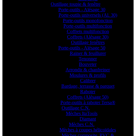
Outillage toupie & fenêtre
Porte-outils - Alésage 30
Porte-outils universels (Al. 30)
Porte-outils monofonction
Porte-outils multifonction
Coffrets multifonction
Coffrets (Alésage 30)
Outillage fenêtres
Porte-outils - Alésage 50
Rainer & feuillurer
Tenonner
Bouveter
Arrondir & chanfreiner
Moulures & profils
Calibrer
Bardage, terrasse & parquet
Raboter
Coffrets (Alésage 50)
Porte-outils à raboter Tersa®
Outillage C.N.
Mèches ItaTools
Diamant
Mèches C.N.
Mèches à coupes hélicoïdales
Mèches composite, PVC &