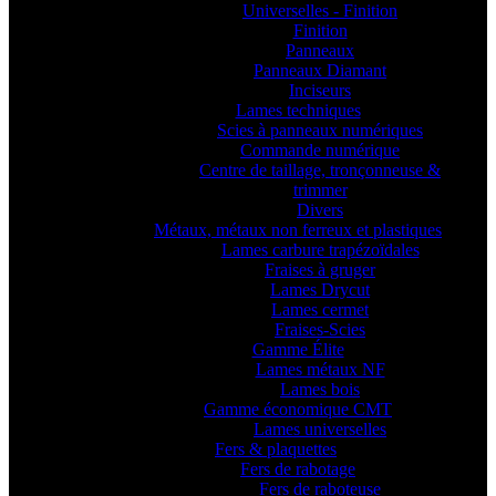
Universelles - Finition
Finition
Panneaux
Panneaux Diamant
Inciseurs
Lames techniques
Scies à panneaux numériques
Commande numérique
Centre de taillage, tronçonneuse &
trimmer
Divers
Métaux, métaux non ferreux et plastiques
Lames carbure trapézoïdales
Fraises à gruger
Lames Drycut
Lames cermet
Fraises-Scies
Gamme Élite
Lames métaux NF
Lames bois
Gamme économique CMT
Lames universelles
Fers & plaquettes
Fers de rabotage
Fers de raboteuse