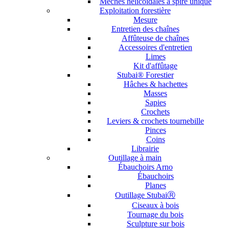
Mèches hélicoïdales à spire unique
Exploitation forestière
Mesure
Entretien des chaînes
Affûteuse de chaînes
Accessoires d'entretien
Limes
Kit d'affûtage
Stubai® Forestier
Hâches & hachettes
Masses
Sapies
Crochets
Leviers & crochets tournebille
Pinces
Coins
Librairie
Outillage à main
Ébauchoirs Arno
Ébauchoirs
Planes
Outillage StubaiⓇ
Ciseaux à bois
Tournage du bois
Sculpture sur bois