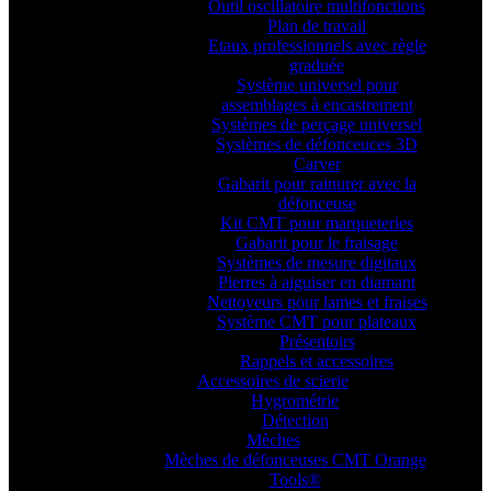
Outil oscillatoire multifonctions
Plan de travail
Etaux professionnels avec règle
graduée
Système universel pour
assemblages à encastrement
Systèmes de perçage universel
Systèmes de défonceuces 3D
Carver
Gabarit pour rainurer avec la
défonceuse
Kit CMT pour marqueteries
Gabarit pour le fraisage
Systèmes de mesure digitaux
Pierres à aiguiser en diamant
Nettoyeurs pour lames et fraises
Système CMT pour plateaux
Présentoirs
Rappels et accessoires
Accessoires de scierie
Hygrométrie
Détection
Mèches
Mèches de défonceuses CMT Orange
Tools®