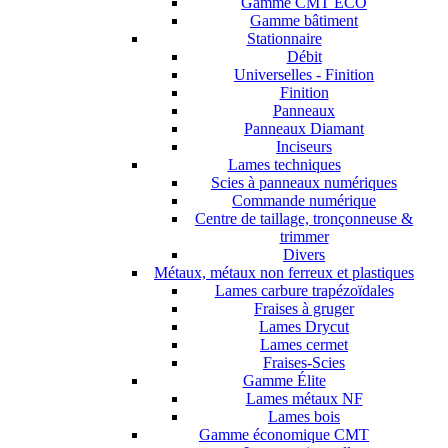
Gamme CMT ECO
Gamme bâtiment
Stationnaire
Débit
Universelles - Finition
Finition
Panneaux
Panneaux Diamant
Inciseurs
Lames techniques
Scies à panneaux numériques
Commande numérique
Centre de taillage, tronçonneuse &
trimmer
Divers
Métaux, métaux non ferreux et plastiques
Lames carbure trapézoïdales
Fraises à gruger
Lames Drycut
Lames cermet
Fraises-Scies
Gamme Élite
Lames métaux NF
Lames bois
Gamme économique CMT