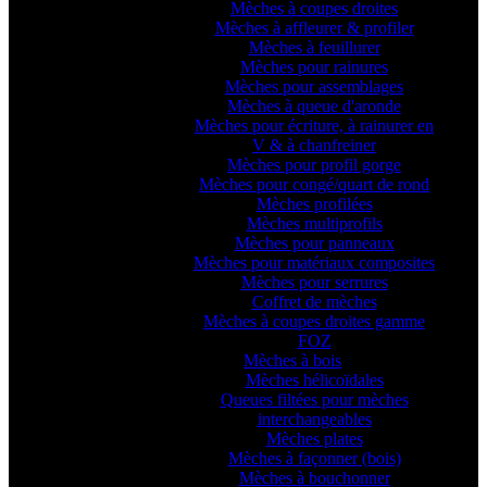
Mèches à coupes droites
Mèches à affleurer & profiler
Mèches à feuillurer
Mèches pour rainures
Mèches pour assemblages
Mèches à queue d'aronde
Mèches pour écriture, à rainurer en
V & à chanfreiner
Mèches pour profil gorge
Mèches pour congé/quart de rond
Mèches profilées
Mèches multiprofils
Mèches pour panneaux
Mèches pour matériaux composites
Mèches pour serrures
Coffret de mèches
Mèches à coupes droites gamme
FOZ
Mèches à bois
Mèches hélicoïdales
Queues filtées pour mèches
interchangeables
Mèches plates
Mèches à façonner (bois)
Mèches à bouchonner