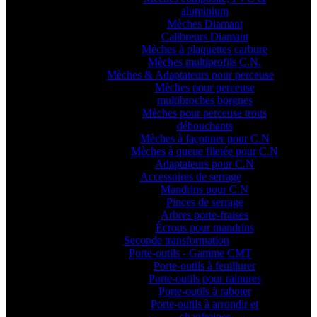
aluminium
Mèches Diamant
Calibreurs Diamant
Mèches à plaquettes carbure
Mèches multiprofils C.N.
Mèches & Adaptateurs pour perceuse
Mèches pour perceuse
multibroches borgnes
Mèches pour perceuse trous
débouchants
Mèches à façonner pour C.N
Mèches à queue filetée pour C.N
Adaptateurs pour C.N
Accessoires de serrage
Mandrins pour C.N
Pinces de serrage
Arbres porte-fraises
Écrous pour mandrins
Seconde transformation
Porte-outils - Gamme CMT
Porte-outils à feuillurer
Porte-outils pour rainures
Porte-outils à raboter
Porte-outils à arrondir et
chanfreiner