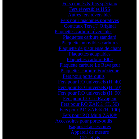
Fers crantés & fers spéciaux
Fers réversibles HSS
Autres fers réversibles
Fers pour machines portatives
Couteaux Tersa® Original
Plaquettes carbure réversibles
Plaquettes carbure standard
Plaquette amovibles carbures
Plaquette de plaqueuse de chant
Plaquettes adaptables
Plaquettes carbure Elbé
Plaquette carbure Le Ravageur
Plaquettes carbure Forézienne
Fers pour porte-outils
Fers pour P.O universels (H. 40)
Fers pour P.O universels (H. 50)
Fers pour P.O universels (H. 90)
Fers pour P.O Le Ravageur
Fers pour P.O ZAK® (H. 50)
Fers pour P.O ZAK® (H. 100)
Fers pour P.O Multi-ZAK®
Accessoires pour porte-outils
Bagues et accessoires
Appareil de mesure
Clés et vis