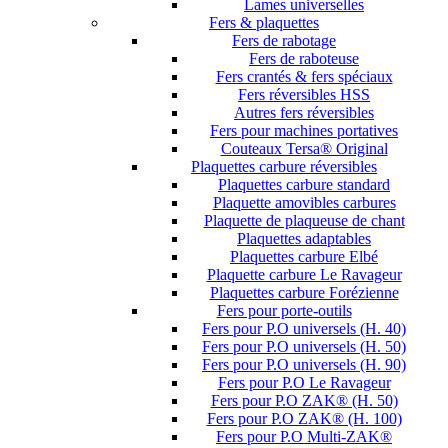
Lames universelles
Fers & plaquettes
Fers de rabotage
Fers de raboteuse
Fers crantés & fers spéciaux
Fers réversibles HSS
Autres fers réversibles
Fers pour machines portatives
Couteaux Tersa® Original
Plaquettes carbure réversibles
Plaquettes carbure standard
Plaquette amovibles carbures
Plaquette de plaqueuse de chant
Plaquettes adaptables
Plaquettes carbure Elbé
Plaquette carbure Le Ravageur
Plaquettes carbure Forézienne
Fers pour porte-outils
Fers pour P.O universels (H. 40)
Fers pour P.O universels (H. 50)
Fers pour P.O universels (H. 90)
Fers pour P.O Le Ravageur
Fers pour P.O ZAK® (H. 50)
Fers pour P.O ZAK® (H. 100)
Fers pour P.O Multi-ZAK®