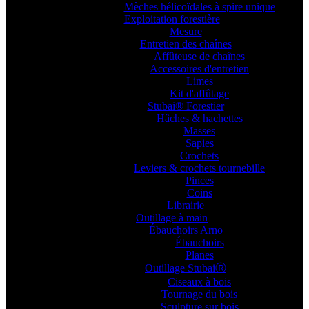
Mèches hélicoïdales à spire unique
Exploitation forestière
Mesure
Entretien des chaînes
Affûteuse de chaînes
Accessoires d'entretien
Limes
Kit d'affûtage
Stubai® Forestier
Hâches & hachettes
Masses
Sapies
Crochets
Leviers & crochets tournebille
Pinces
Coins
Librairie
Outillage à main
Ébauchoirs Arno
Ébauchoirs
Planes
Outillage StubaiⓇ
Ciseaux à bois
Tournage du bois
Sculpture sur bois