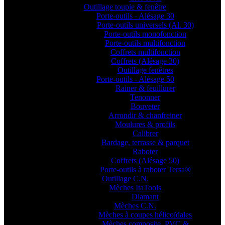
Outillage toupie & fenêtre
Porte-outils - Alésage 30
Porte-outils universels (Al. 30)
Porte-outils monofonction
Porte-outils multifonction
Coffrets multifonction
Coffrets (Alésage 30)
Outillage fenêtres
Porte-outils - Alésage 50
Rainer & feuillurer
Tenonner
Bouveter
Arrondir & chanfreiner
Moulures & profils
Calibrer
Bardage, terrasse & parquet
Raboter
Coffrets (Alésage 50)
Porte-outils à raboter Tersa®
Outillage C.N.
Mèches ItaTools
Diamant
Mèches C.N.
Mèches à coupes hélicoïdales
Mèches composite, PVC &