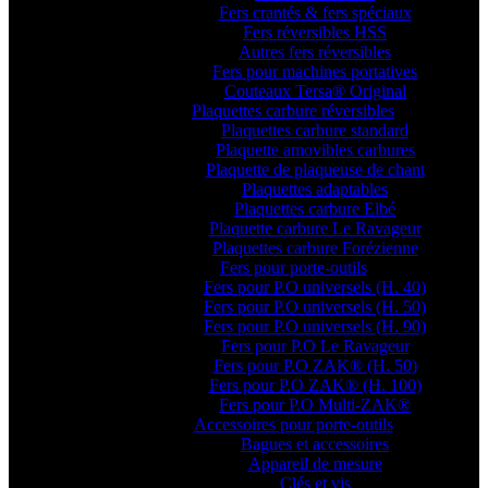
Fers crantés & fers spéciaux
Fers réversibles HSS
Autres fers réversibles
Fers pour machines portatives
Couteaux Tersa® Original
Plaquettes carbure réversibles
Plaquettes carbure standard
Plaquette amovibles carbures
Plaquette de plaqueuse de chant
Plaquettes adaptables
Plaquettes carbure Elbé
Plaquette carbure Le Ravageur
Plaquettes carbure Forézienne
Fers pour porte-outils
Fers pour P.O universels (H. 40)
Fers pour P.O universels (H. 50)
Fers pour P.O universels (H. 90)
Fers pour P.O Le Ravageur
Fers pour P.O ZAK® (H. 50)
Fers pour P.O ZAK® (H. 100)
Fers pour P.O Multi-ZAK®
Accessoires pour porte-outils
Bagues et accessoires
Appareil de mesure
Clés et vis