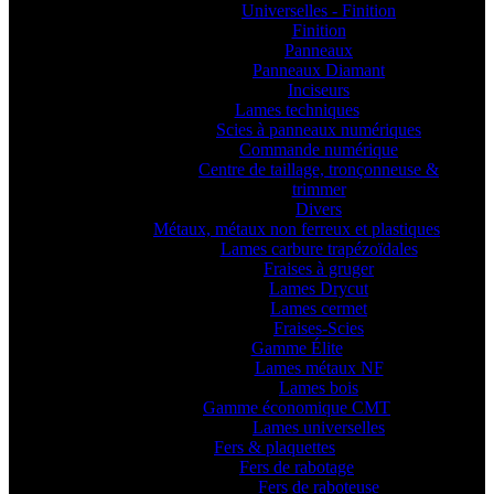
Universelles - Finition
Finition
Panneaux
Panneaux Diamant
Inciseurs
Lames techniques
Scies à panneaux numériques
Commande numérique
Centre de taillage, tronçonneuse &
trimmer
Divers
Métaux, métaux non ferreux et plastiques
Lames carbure trapézoïdales
Fraises à gruger
Lames Drycut
Lames cermet
Fraises-Scies
Gamme Élite
Lames métaux NF
Lames bois
Gamme économique CMT
Lames universelles
Fers & plaquettes
Fers de rabotage
Fers de raboteuse