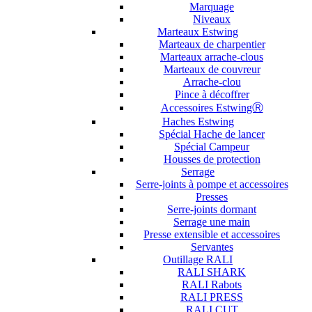
Marquage
Niveaux
Marteaux Estwing
Marteaux de charpentier
Marteaux arrache-clous
Marteaux de couvreur
Arrache-clou
Pince à décoffrer
Accessoires EstwingⓇ
Haches Estwing
Spécial Hache de lancer
Spécial Campeur
Housses de protection
Serrage
Serre-joints à pompe et accessoires
Presses
Serre-joints dormant
Serrage une main
Presse extensible et accessoires
Servantes
Outillage RALI
RALI SHARK
RALI Rabots
RALI PRESS
RALI CUT