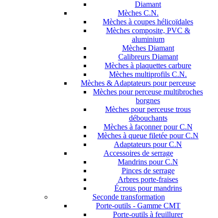
Diamant
Mèches C.N.
Mèches à coupes hélicoïdales
Mèches composite, PVC &
aluminium
Mèches Diamant
Calibreurs Diamant
Mèches à plaquettes carbure
Mèches multiprofils C.N.
Mèches & Adaptateurs pour perceuse
Mèches pour perceuse multibroches
borgnes
Mèches pour perceuse trous
débouchants
Mèches à façonner pour C.N
Mèches à queue filetée pour C.N
Adaptateurs pour C.N
Accessoires de serrage
Mandrins pour C.N
Pinces de serrage
Arbres porte-fraises
Écrous pour mandrins
Seconde transformation
Porte-outils - Gamme CMT
Porte-outils à feuillurer