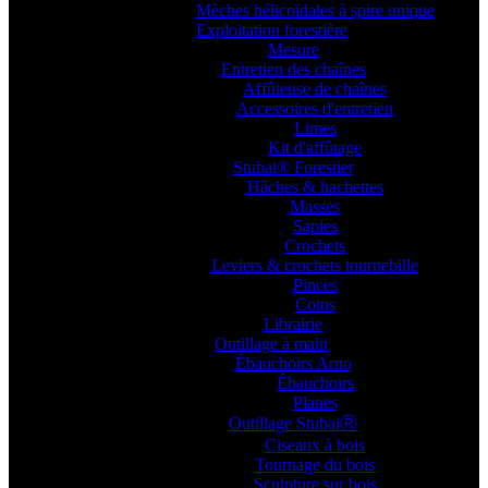
Mèches hélicoïdales à spire unique
Exploitation forestière
Mesure
Entretien des chaînes
Affûteuse de chaînes
Accessoires d'entretien
Limes
Kit d'affûtage
Stubai® Forestier
Hâches & hachettes
Masses
Sapies
Crochets
Leviers & crochets tournebille
Pinces
Coins
Librairie
Outillage à main
Ébauchoirs Arno
Ébauchoirs
Planes
Outillage StubaiⓇ
Ciseaux à bois
Tournage du bois
Sculpture sur bois