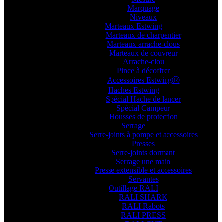
Marquage
Niveaux
Marteaux Estwing
Marteaux de charpentier
Marteaux arrache-clous
Marteaux de couvreur
Arrache-clou
Pince à décoffrer
Accessoires EstwingⓇ
Haches Estwing
Spécial Hache de lancer
Spécial Campeur
Housses de protection
Serrage
Serre-joints à pompe et accessoires
Presses
Serre-joints dormant
Serrage une main
Presse extensible et accessoires
Servantes
Outillage RALI
RALI SHARK
RALI Rabots
RALI PRESS