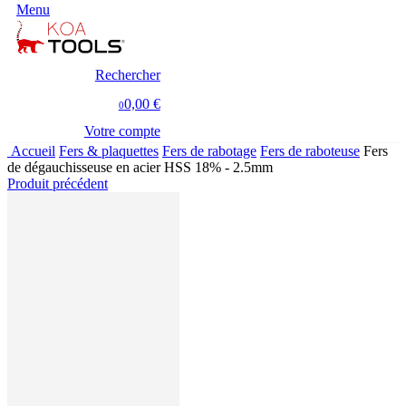
Menu
Rechercher
0,00 €
0
Votre compte
Accueil
Fers & plaquettes
Fers de rabotage
Fers de raboteuse
Fers
de dégauchisseuse en acier HSS 18% - 2.5mm
Produit précédent