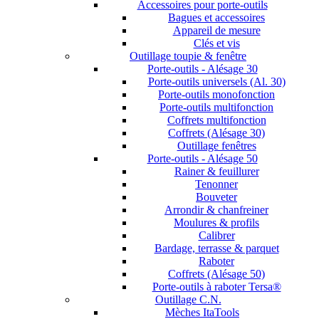
Accessoires pour porte-outils
Bagues et accessoires
Appareil de mesure
Clés et vis
Outillage toupie & fenêtre
Porte-outils - Alésage 30
Porte-outils universels (Al. 30)
Porte-outils monofonction
Porte-outils multifonction
Coffrets multifonction
Coffrets (Alésage 30)
Outillage fenêtres
Porte-outils - Alésage 50
Rainer & feuillurer
Tenonner
Bouveter
Arrondir & chanfreiner
Moulures & profils
Calibrer
Bardage, terrasse & parquet
Raboter
Coffrets (Alésage 50)
Porte-outils à raboter Tersa®
Outillage C.N.
Mèches ItaTools