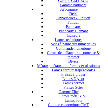
Gamme CMT ECO
Gamme bâtiment
Stationnaire
Débit
Universelles - Finition
Finition
Panneaux
Panneaux Diamant
Inciseurs
Lames techniques
Scies à panneaux numériques
Commande numérique
Centre de taillage, tronçonneuse &
trimmer
Divers
Métaux, métaux non ferreux et plastiques
Lames carbure trapézoïdales
Fraises à gruger
Lames Drycut
Lames cermet
Fraises-Scies
Gamme Élite
Lames métaux NF
Lames bois
Gamme économique CMT