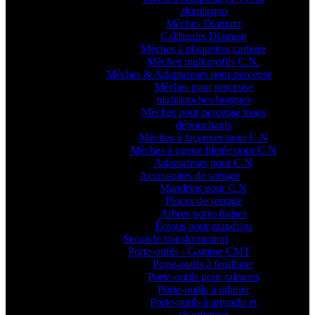
aluminium
Mèches Diamant
Calibreurs Diamant
Mèches à plaquettes carbure
Mèches multiprofils C.N.
Mèches & Adaptateurs pour perceuse
Mèches pour perceuse
multibroches borgnes
Mèches pour perceuse trous
débouchants
Mèches à façonner pour C.N
Mèches à queue filetée pour C.N
Adaptateurs pour C.N
Accessoires de serrage
Mandrins pour C.N
Pinces de serrage
Arbres porte-fraises
Écrous pour mandrins
Seconde transformation
Porte-outils - Gamme CMT
Porte-outils à feuillurer
Porte-outils pour rainures
Porte-outils à raboter
Porte-outils à arrondir et
chanfreiner