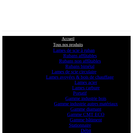
Accueil
Tous nos produits
Lames de scie à ruban
Rubans affûtables
Rubans non affûtables
Rubans bimétal
Lames de scie circulaire
Lames avoyées & bois de chauffage
Lames acier
Lames carbure
Portatif
Gamme industrie bois
Gamme industrie autres matériaux
Gamme diamant
Gamme CMT ECO
Gamme bâtiment
Stationnaire
Débit