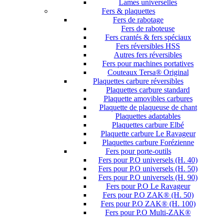
Lames universelles
Fers & plaquettes
Fers de rabotage
Fers de raboteuse
Fers crantés & fers spéciaux
Fers réversibles HSS
Autres fers réversibles
Fers pour machines portatives
Couteaux Tersa® Original
Plaquettes carbure réversibles
Plaquettes carbure standard
Plaquette amovibles carbures
Plaquette de plaqueuse de chant
Plaquettes adaptables
Plaquettes carbure Elbé
Plaquette carbure Le Ravageur
Plaquettes carbure Forézienne
Fers pour porte-outils
Fers pour P.O universels (H. 40)
Fers pour P.O universels (H. 50)
Fers pour P.O universels (H. 90)
Fers pour P.O Le Ravageur
Fers pour P.O ZAK® (H. 50)
Fers pour P.O ZAK® (H. 100)
Fers pour P.O Multi-ZAK®