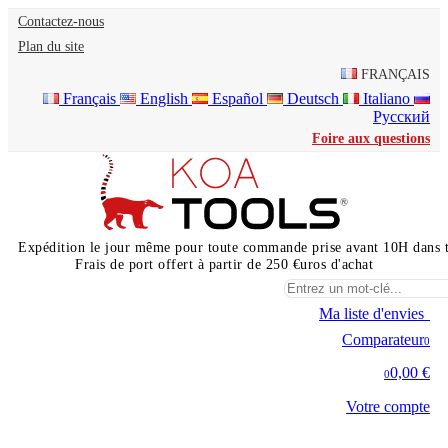
Contactez-nous
Plan du site
FRANÇAIS
Français
English
Español
Deutsch
Italiano
Русский
Foire aux questions
Expédition le jour même pour toute commande prise avant 10H dans 
Frais de port offert à partir de 250 €uros d'achat
Ma liste d'envies
0
Comparateur
0
0,00 €
0
Votre compte