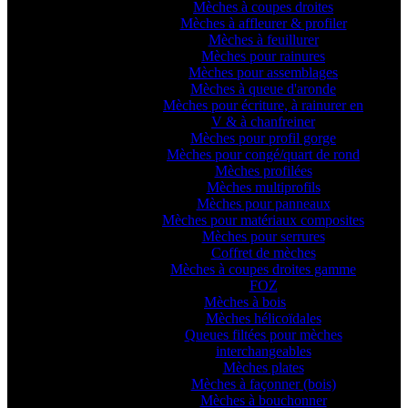
Mèches à coupes droites
Mèches à affleurer & profiler
Mèches à feuillurer
Mèches pour rainures
Mèches pour assemblages
Mèches à queue d'aronde
Mèches pour écriture, à rainurer en
V & à chanfreiner
Mèches pour profil gorge
Mèches pour congé/quart de rond
Mèches profilées
Mèches multiprofils
Mèches pour panneaux
Mèches pour matériaux composites
Mèches pour serrures
Coffret de mèches
Mèches à coupes droites gamme
FOZ
Mèches à bois
Mèches hélicoïdales
Queues filtées pour mèches
interchangeables
Mèches plates
Mèches à façonner (bois)
Mèches à bouchonner