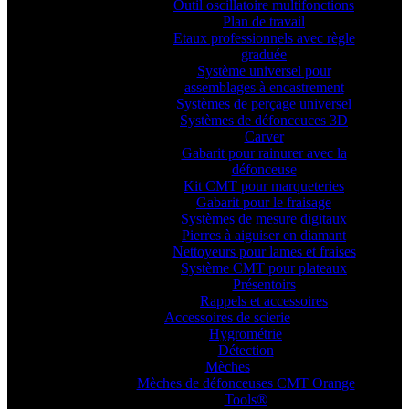
Outil oscillatoire multifonctions
Plan de travail
Etaux professionnels avec règle
graduée
Système universel pour
assemblages à encastrement
Systèmes de perçage universel
Systèmes de défonceuces 3D
Carver
Gabarit pour rainurer avec la
défonceuse
Kit CMT pour marqueteries
Gabarit pour le fraisage
Systèmes de mesure digitaux
Pierres à aiguiser en diamant
Nettoyeurs pour lames et fraises
Système CMT pour plateaux
Présentoirs
Rappels et accessoires
Accessoires de scierie
Hygrométrie
Détection
Mèches
Mèches de défonceuses CMT Orange
Tools®