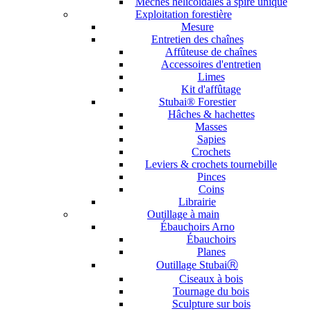
Mèches hélicoïdales à spire unique
Exploitation forestière
Mesure
Entretien des chaînes
Affûteuse de chaînes
Accessoires d'entretien
Limes
Kit d'affûtage
Stubai® Forestier
Hâches & hachettes
Masses
Sapies
Crochets
Leviers & crochets tournebille
Pinces
Coins
Librairie
Outillage à main
Ébauchoirs Arno
Ébauchoirs
Planes
Outillage StubaiⓇ
Ciseaux à bois
Tournage du bois
Sculpture sur bois