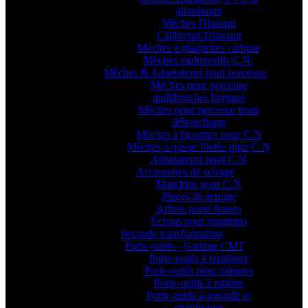
aluminium
Mèches Diamant
Calibreurs Diamant
Mèches à plaquettes carbure
Mèches multiprofils C.N.
Mèches & Adaptateurs pour perceuse
Mèches pour perceuse
multibroches borgnes
Mèches pour perceuse trous
débouchants
Mèches à façonner pour C.N
Mèches à queue filetée pour C.N
Adaptateurs pour C.N
Accessoires de serrage
Mandrins pour C.N
Pinces de serrage
Arbres porte-fraises
Écrous pour mandrins
Seconde transformation
Porte-outils - Gamme CMT
Porte-outils à feuillurer
Porte-outils pour rainures
Porte-outils à raboter
Porte-outils à arrondir et
chanfreiner