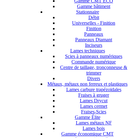
Gamme CMT ECO
Gamme bâtiment
Stationnaire
Débit
Universelles - Finition
Finition
Panneaux
Panneaux Diamant
Inciseurs
Lames techniques
Scies à panneaux numériques
Commande numérique
Centre de taillage, tronçonneuse &
trimmer
Divers
Métaux, métaux non ferreux et plastiques
Lames carbure trapézoïdales
Fraises à gruger
Lames Drycut
Lames cermet
Fraises-Scies
Gamme Élite
Lames métaux NF
Lames bois
Gamme économique CMT