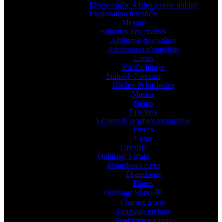
Mèches hélicoïdales à spire unique
Exploitation forestière
Mesure
Entretien des chaînes
Affûteuse de chaînes
Accessoires d'entretien
Limes
Kit d'affûtage
Stubai® Forestier
Hâches & hachettes
Masses
Sapies
Crochets
Leviers & crochets tournebille
Pinces
Coins
Librairie
Outillage à main
Ébauchoirs Arno
Ébauchoirs
Planes
Outillage StubaiⓇ
Ciseaux à bois
Tournage du bois
Sculpture sur bois