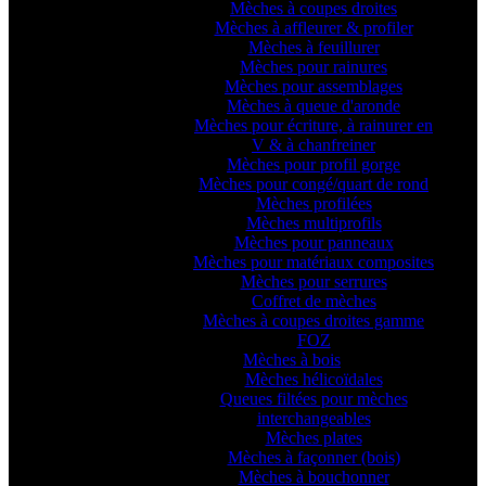
Mèches à coupes droites
Mèches à affleurer & profiler
Mèches à feuillurer
Mèches pour rainures
Mèches pour assemblages
Mèches à queue d'aronde
Mèches pour écriture, à rainurer en
V & à chanfreiner
Mèches pour profil gorge
Mèches pour congé/quart de rond
Mèches profilées
Mèches multiprofils
Mèches pour panneaux
Mèches pour matériaux composites
Mèches pour serrures
Coffret de mèches
Mèches à coupes droites gamme
FOZ
Mèches à bois
Mèches hélicoïdales
Queues filtées pour mèches
interchangeables
Mèches plates
Mèches à façonner (bois)
Mèches à bouchonner