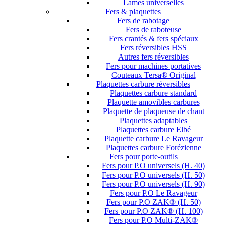
Lames universelles
Fers & plaquettes
Fers de rabotage
Fers de raboteuse
Fers crantés & fers spéciaux
Fers réversibles HSS
Autres fers réversibles
Fers pour machines portatives
Couteaux Tersa® Original
Plaquettes carbure réversibles
Plaquettes carbure standard
Plaquette amovibles carbures
Plaquette de plaqueuse de chant
Plaquettes adaptables
Plaquettes carbure Elbé
Plaquette carbure Le Ravageur
Plaquettes carbure Forézienne
Fers pour porte-outils
Fers pour P.O universels (H. 40)
Fers pour P.O universels (H. 50)
Fers pour P.O universels (H. 90)
Fers pour P.O Le Ravageur
Fers pour P.O ZAK® (H. 50)
Fers pour P.O ZAK® (H. 100)
Fers pour P.O Multi-ZAK®