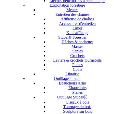
Mèches hélicoïdales à spire unique
Exploitation forestière
Mesure
Entretien des chaînes
Affûteuse de chaînes
Accessoires d'entretien
Limes
Kit d'affûtage
Stubai® Forestier
Hâches & hachettes
Masses
Sapies
Crochets
Leviers & crochets tournebille
Pinces
Coins
Librairie
Outillage à main
Ébauchoirs Arno
Ébauchoirs
Planes
Outillage StubaiⓇ
Ciseaux à bois
Tournage du bois
Sculpture sur bois