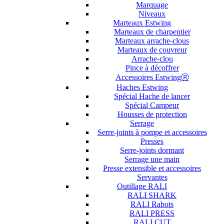
Marquage
Niveaux
Marteaux Estwing
Marteaux de charpentier
Marteaux arrache-clous
Marteaux de couvreur
Arrache-clou
Pince à décoffrer
Accessoires EstwingⓇ
Haches Estwing
Spécial Hache de lancer
Spécial Campeur
Housses de protection
Serrage
Serre-joints à pompe et accessoires
Presses
Serre-joints dormant
Serrage une main
Presse extensible et accessoires
Servantes
Outillage RALI
RALI SHARK
RALI Rabots
RALI PRESS
RALI CUT