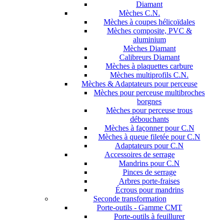
Diamant
Mèches C.N.
Mèches à coupes hélicoïdales
Mèches composite, PVC &
aluminium
Mèches Diamant
Calibreurs Diamant
Mèches à plaquettes carbure
Mèches multiprofils C.N.
Mèches & Adaptateurs pour perceuse
Mèches pour perceuse multibroches
borgnes
Mèches pour perceuse trous
débouchants
Mèches à façonner pour C.N
Mèches à queue filetée pour C.N
Adaptateurs pour C.N
Accessoires de serrage
Mandrins pour C.N
Pinces de serrage
Arbres porte-fraises
Écrous pour mandrins
Seconde transformation
Porte-outils - Gamme CMT
Porte-outils à feuillurer