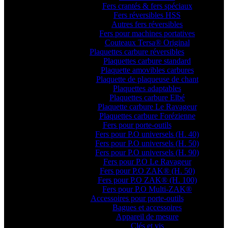
Fers crantés & fers spéciaux
Fers réversibles HSS
Autres fers réversibles
Fers pour machines portatives
Couteaux Tersa® Original
Plaquettes carbure réversibles
Plaquettes carbure standard
Plaquette amovibles carbures
Plaquette de plaqueuse de chant
Plaquettes adaptables
Plaquettes carbure Elbé
Plaquette carbure Le Ravageur
Plaquettes carbure Forézienne
Fers pour porte-outils
Fers pour P.O universels (H. 40)
Fers pour P.O universels (H. 50)
Fers pour P.O universels (H. 90)
Fers pour P.O Le Ravageur
Fers pour P.O ZAK® (H. 50)
Fers pour P.O ZAK® (H. 100)
Fers pour P.O Multi-ZAK®
Accessoires pour porte-outils
Bagues et accessoires
Appareil de mesure
Clés et vis