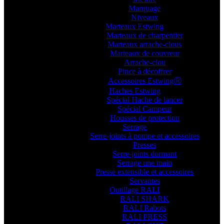
Marquage
Niveaux
Marteaux Estwing
Marteaux de charpentier
Marteaux arrache-clous
Marteaux de couvreur
Arrache-clou
Pince à décoffrer
Accessoires EstwingⓇ
Haches Estwing
Spécial Hache de lancer
Spécial Campeur
Housses de protection
Serrage
Serre-joints à pompe et accessoires
Presses
Serre-joints dormant
Serrage une main
Presse extensible et accessoires
Servantes
Outillage RALI
RALI SHARK
RALI Rabots
RALI PRESS