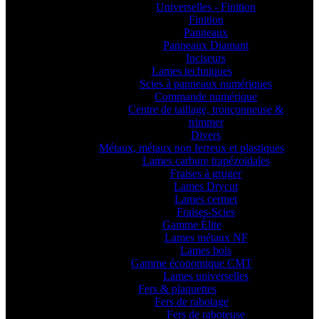
Universelles - Finition
Finition
Panneaux
Panneaux Diamant
Inciseurs
Lames techniques
Scies à panneaux numériques
Commande numérique
Centre de taillage, tronçonneuse &
trimmer
Divers
Métaux, métaux non ferreux et plastiques
Lames carbure trapézoïdales
Fraises à gruger
Lames Drycut
Lames cermet
Fraises-Scies
Gamme Élite
Lames métaux NF
Lames bois
Gamme économique CMT
Lames universelles
Fers & plaquettes
Fers de rabotage
Fers de raboteuse