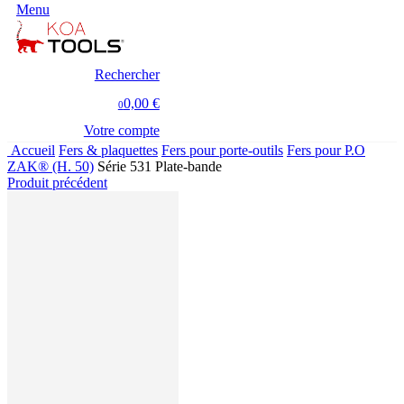
Menu
Rechercher
0,00 €
0
Votre compte
Accueil
Fers & plaquettes
Fers pour porte-outils
Fers pour P.O
ZAK® (H. 50)
Série 531 Plate-bande
Produit précédent