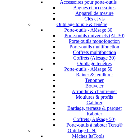
Accessoires pour porte-outils
Bagues et accessoires
Appareil de mesure
Clés et vis
Outillage toupie & fenêtre
Porte-outils - Alésage 30
Porte-outils universels (Al. 30)
Porte-outils monofonction
Porte-outils multifonction
Coffrets multifonction
Coffrets (Alésage 30)
Outillage fenêtres
Porte-outils - Alésage 50
Rainer & feuillurer
Tenonner
Bouveter
Arrondir & chanfreiner
Moulures & profils
Calibrer
Bardage, terrasse & parquet
Raboter
Coffrets (Alésage 50)
Porte-outils à raboter Tersa®
Outillage C.N.
Mèches ItaTools