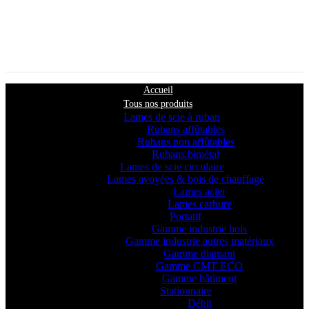
Accueil
Tous nos produits
Lames de scie à ruban
Rubans affûtables
Rubans non affûtables
Rubans bimétal
Lames de scie circulaire
Lames avoyées & bois de chauffage
Lames acier
Lames carbure
Portatif
Gamme industrie bois
Gamme industrie autres matériaux
Gamme diamant
Gamme CMT ECO
Gamme bâtiment
Stationnaire
Débit