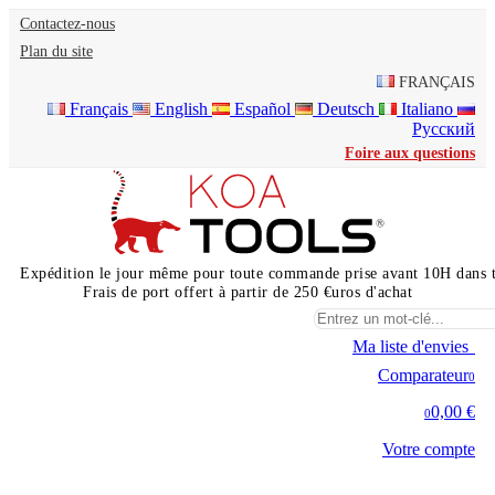
Contactez-nous
Plan du site
FRANÇAIS
Français
English
Español
Deutsch
Italiano
Русский
Foire aux questions
Expédition le jour même pour toute commande prise avant 10H dans 
Frais de port offert à partir de 250 €uros d'achat
Ma liste d'envies
0
Comparateur
0
0,00 €
0
Votre compte