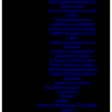
Outil oscillatoire multifonctions
Plan de travail
Etaux professionnels avec règle
graduée
Système universel pour
assemblages à encastrement
Systèmes de perçage universel
Systèmes de défonceuces 3D
Carver
Gabarit pour rainurer avec la
défonceuse
Kit CMT pour marqueteries
Gabarit pour le fraisage
Systèmes de mesure digitaux
Pierres à aiguiser en diamant
Nettoyeurs pour lames et fraises
Système CMT pour plateaux
Présentoirs
Rappels et accessoires
Accessoires de scierie
Hygrométrie
Détection
Mèches
Mèches de défonceuses CMT Orange
Tools®