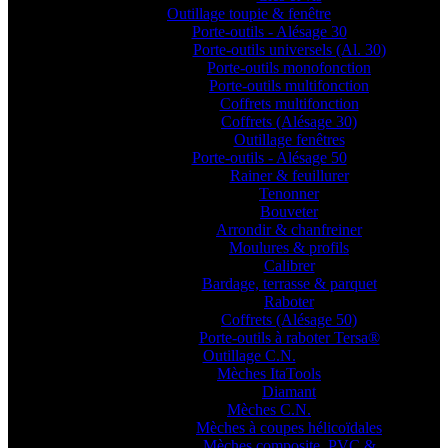
Outillage toupie & fenêtre
Porte-outils - Alésage 30
Porte-outils universels (Al. 30)
Porte-outils monofonction
Porte-outils multifonction
Coffrets multifonction
Coffrets (Alésage 30)
Outillage fenêtres
Porte-outils - Alésage 50
Rainer & feuillurer
Tenonner
Bouveter
Arrondir & chanfreiner
Moulures & profils
Calibrer
Bardage, terrasse & parquet
Raboter
Coffrets (Alésage 50)
Porte-outils à raboter Tersa®
Outillage C.N.
Mèches ItaTools
Diamant
Mèches C.N.
Mèches à coupes hélicoïdales
Mèches composite, PVC &