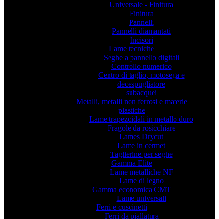
Universale - Finitura
Finitura
Pannelli
Pannelli diamantati
Incisori
Lame tecniche
Seghe a pannello digitali
Controllo numerico
Centro di taglio, motosega e
decespugliatore
subacquei
Metalli, metalli non ferrosi e materie
plastiche
Lame trapezoidali in metallo duro
Fragole da rosicchiare
Lames Drycut
Lame in cermet
Taglierine per seghe
Gamma Elite
Lame metalliche NF
Lame di legno
Gamma economica CMT
Lame universali
Ferri e cuscinetti
Ferri da piallatura