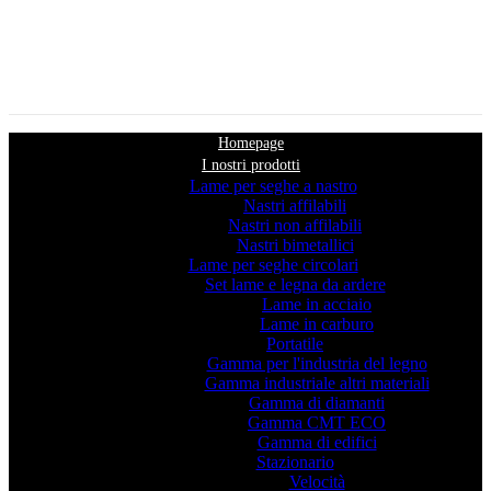
Homepage
I nostri prodotti
Lame per seghe a nastro
Nastri affilabili
Nastri non affilabili
Nastri bimetallici
Lame per seghe circolari
Set lame e legna da ardere
Lame in acciaio
Lame in carburo
Portatile
Gamma per l'industria del legno
Gamma industriale altri materiali
Gamma di diamanti
Gamma CMT ECO
Gamma di edifici
Stazionario
Velocità