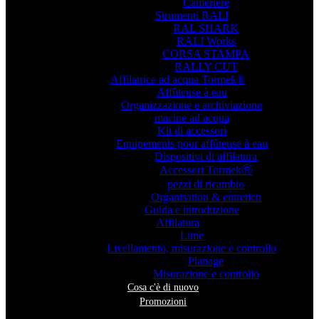
Cameriere
Strumenti RALI
RAL SHARK
RALI Works
CORSA STAMPA
RALLY CUT
Affilatrice ad acqua Tormek®
Affûteuse à eau
Organizzazione e archiviazione
macine ad acqua
Kit di accessori
Equipements pour affûteuse à eau
Dispositivi di affilatura
Accessori TormekⓇ
pezzi di ricambio
Organisation & entretien
Guida e introduzione
Affilatura
Lime
Livellamento, misurazione e controllo
Planage
Misurazione e controllo
Cosa c'è di nuovo
Promozioni