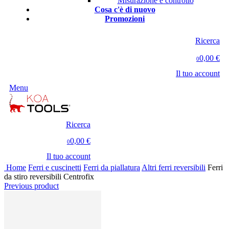
Misurazione e controllo
Cosa c'è di nuovo
Promozioni
Ricerca
0,00 €
0
Il tuo account
Menu
Ricerca
0,00 €
0
Il tuo account
Home
Ferri e cuscinetti
Ferri da piallatura
Altri ferri reversibili
Ferri
da stiro reversibili Centrofix
Previous product