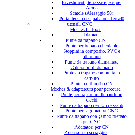
Rivestimenti, terrazze e parquet
Aereo
Scatole (Alesaggio 50)
Portautensili per piallatura Tersa®
utensili CNC
Mèches ItaTools
Diamant
Punte da trapano CN
Punte per trapano elicoidale
Stoppini in composito, PVC e
alluminio
Punte da trapano diamantate
Calibratori di diamanti
Punte da trapano con punta in
carburo
Punte multiprofilo CN
Mèches & adaptateurs pour perceuse
Punte per trapani multimandrino
ciechi
Punte da trapano per fori passanti
Punte per sagomatura CNC
Punte da trapano con gambo filettato
per CNC
Adattatori per CN
Accessori di serraggio