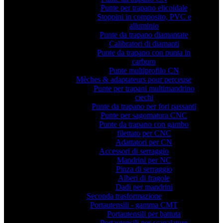
Punte per trapano elicoidale
Stoppini in composito, PVC e
alluminio
Punte da trapano diamantate
Calibratori di diamanti
Punte da trapano con punta in
carburo
Punte multiprofilo CN
Mèches & adaptateurs pour perceuse
Punte per trapani multimandrino
ciechi
Punte da trapano per fori passanti
Punte per sagomatura CNC
Punte da trapano con gambo
filettato per CNC
Adattatori per CN
Accessori di serraggio
Mandrini per NC
Pinza di serraggio
Alberi di fragole
Dadi per mandrini
Seconda trasformazione
Portautensili - gamma CMT
Portautensili per battuta
Portautensili per scanalature