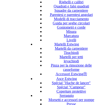
Righelli e calibri
Quadrati e falsi quadrati
Squadre da carpentiere
Parentesi e parentesi angolari
Modelli di tracciamento
Guida per seghe circolari
Goniometri e corde
Misura
Marcatura
Livelli
Martelli Estwing
Martelli da carpentiere
Tirachiodi
Martelli per tetti
levachiodi
Pinza per la rimozione delle
casseforme
Accessori EstwingⓇ
Asce Estwing
Spécial "Hache de lancer"
Spécial "Campeur"
Coperture protettive
Serraggio
Morsetti e accessori per pompe
Presse