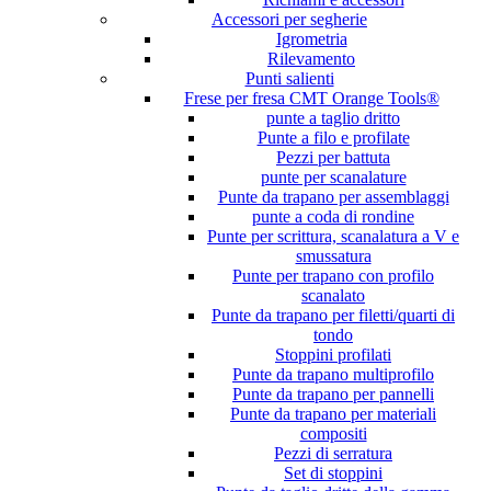
Accessori per segherie
Igrometria
Rilevamento
Punti salienti
Frese per fresa CMT Orange Tools®
punte a taglio dritto
Punte a filo e profilate
Pezzi per battuta
punte per scanalature
Punte da trapano per assemblaggi
punte a coda di rondine
Punte per scrittura, scanalatura a V e
smussatura
Punte per trapano con profilo
scanalato
Punte da trapano per filetti/quarti di
tondo
Stoppini profilati
Punte da trapano multiprofilo
Punte da trapano per pannelli
Punte da trapano per materiali
compositi
Pezzi di serratura
Set di stoppini