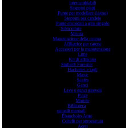
intercambiabili
Stoppini piatti
Punte per modellare (legno)
Stoppini per candele
Punte elicoidali a giro singolo
Silvicoltura
Misura
Manutenzione della catena
Affilatrice per catene
Accessori per la manutenzione
Lime
Kit di affilatura
Stubai® Forestier
Hachettes e tagli
Masse
Sapies
Ganci
Leve e ganci girevoli
Pinze
Monete
Biblioteca
utensili manuali
Ébauchoirs Arno
Coltelli per sgrossatura
Aerei