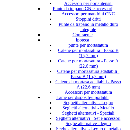
Accessori per portautensili
Punte da trapano CN e accessori
Accessori per mandrini CNC
Stoppini dritti
Punte da trapano in metallo duro
integrale
Contraente
Ipoteca
punte per mortasatura
Catene per mortasatura - Passo B
(15,7 mm)
Catene per mortasatura - Passo A
(22,6 mm)
Catene per mortasatura adattabili -
Passo B (15,7 mm)
Catene da mortasa adattabili - Passo
A (22,6 mm)
Accessori per mortasatura
Lame per dispositivi portatili
Seghetti alternativi - Legno
Seghetti alternativi - Metallo
Seghetti alternativi - Speciali
Seghetti alternativi - Set e accessori
Seghe alternative - legno
Seghe alternative - Legno e metallo