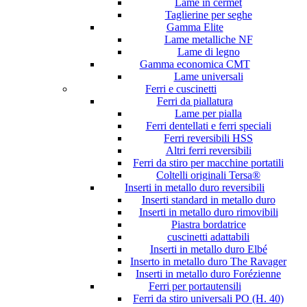
Lame in cermet
Taglierine per seghe
Gamma Elite
Lame metalliche NF
Lame di legno
Gamma economica CMT
Lame universali
Ferri e cuscinetti
Ferri da piallatura
Lame per pialla
Ferri dentellati e ferri speciali
Ferri reversibili HSS
Altri ferri reversibili
Ferri da stiro per macchine portatili
Coltelli originali Tersa®
Inserti in metallo duro reversibili
Inserti standard in metallo duro
Inserti in metallo duro rimovibili
Piastra bordatrice
cuscinetti adattabili
Inserti in metallo duro Elbé
Inserto in metallo duro The Ravager
Inserti in metallo duro Forézienne
Ferri per portautensili
Ferri da stiro universali PO (H. 40)