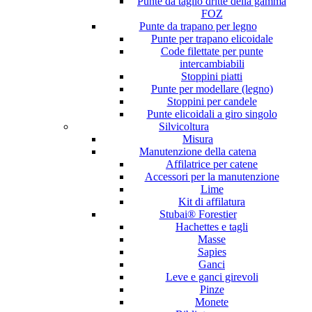
Punte da taglio dritte della gamma
FOZ
Punte da trapano per legno
Punte per trapano elicoidale
Code filettate per punte
intercambiabili
Stoppini piatti
Punte per modellare (legno)
Stoppini per candele
Punte elicoidali a giro singolo
Silvicoltura
Misura
Manutenzione della catena
Affilatrice per catene
Accessori per la manutenzione
Lime
Kit di affilatura
Stubai® Forestier
Hachettes e tagli
Masse
Sapies
Ganci
Leve e ganci girevoli
Pinze
Monete