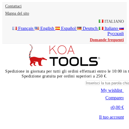
Contattaci
Mappa del sito
ITALIANO
Français
English
Español
Deutsch
Italiano
Русский
Domande frequenti
Spedizione in giornata per tutti gli ordini effettuati entro le 10:00 i
Spedizione gratuita per ordini superiori a 250 €.
My wishlist
0
Compare
0
0,00 €
0
Il tuo account