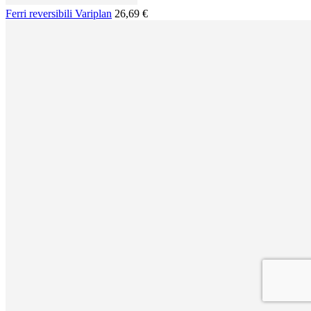
Ferri reversibili Variplan
26,69 €