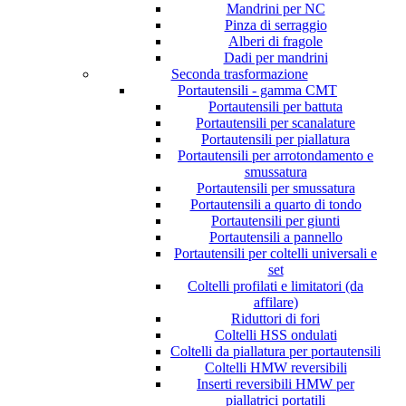
Mandrini per NC
Pinza di serraggio
Alberi di fragole
Dadi per mandrini
Seconda trasformazione
Portautensili - gamma CMT
Portautensili per battuta
Portautensili per scanalature
Portautensili per piallatura
Portautensili per arrotondamento e
smussatura
Portautensili per smussatura
Portautensili a quarto di tondo
Portautensili per giunti
Portautensili a pannello
Portautensili per coltelli universali e
set
Coltelli profilati e limitatori (da
affilare)
Riduttori di fori
Coltelli HSS ondulati
Coltelli da piallatura per portautensili
Coltelli HMW reversibili
Inserti reversibili HMW per
piallatrici portatili