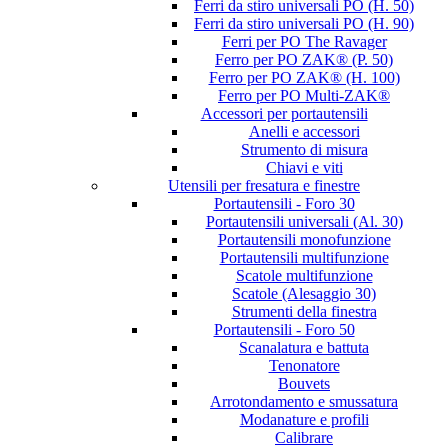
Ferri da stiro universali PO (H. 50)
Ferri da stiro universali PO (H. 90)
Ferri per PO The Ravager
Ferro per PO ZAK® (P. 50)
Ferro per PO ZAK® (H. 100)
Ferro per PO Multi-ZAK®
Accessori per portautensili
Anelli e accessori
Strumento di misura
Chiavi e viti
Utensili per fresatura e finestre
Portautensili - Foro 30
Portautensili universali (Al. 30)
Portautensili monofunzione
Portautensili multifunzione
Scatole multifunzione
Scatole (Alesaggio 30)
Strumenti della finestra
Portautensili - Foro 50
Scanalatura e battuta
Tenonatore
Bouvets
Arrotondamento e smussatura
Modanature e profili
Calibrare