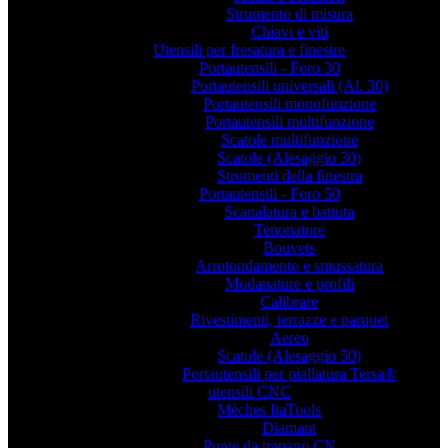
Strumento di misura
Chiavi e viti
Utensili per fresatura e finestre
Portautensili - Foro 30
Portautensili universali (Al. 30)
Portautensili monofunzione
Portautensili multifunzione
Scatole multifunzione
Scatole (Alesaggio 30)
Strumenti della finestra
Portautensili - Foro 50
Scanalatura e battuta
Tenonatore
Bouvets
Arrotondamento e smussatura
Modanature e profili
Calibrare
Rivestimenti, terrazze e parquet
Aereo
Scatole (Alesaggio 50)
Portautensili per piallatura Tersa®
utensili CNC
Mèches ItaTools
Diamant
Punte da trapano CN