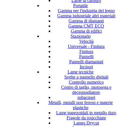
Lame in carburo
Portatile
Gamma per l'industria del legno
Gamma industriale altri materiali
Gamma di diamanti
Gamma CMT ECO
Gamma di edifici
Stazionario
Velocità
Universale - Finitura
Finitura
Pannelli
Pannelli diamantati
Incisori
Lame tecniche
Seghe a pannello digitali
Controllo numerico
Centro di taglio, motosega e
decespugliatore
subacquei
Metalli, metalli non ferrosi e materie
plastiche
Lame trapezoidali in metallo duro
Fragole da rosicchiare
Lames Drycut