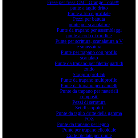
Frese per fresa CMT Orange Tools®
punte a taglio dritto
Punte a filo e profilate
Pezzi per battuta
punte per scanalature
Punte da trapano per assemblaggi
punte a coda di rondine
Punte per scrittura, scanalatura a V
e smussatura
Punte per trapano con profilo
scanalato
Punte da trapano per filetti/quarti di
tondo
Stoppini profilati
Punte da trapano multiprofilo
Punte da trapano per pannelli
Punte da trapano per materiali
compositi
Pezzi di serratura
Set di stoppini
Punte da taglio dritte della gamma
FOZ
Punte da trapano per legno
Punte per trapano elicoidale
Code filettate per punte