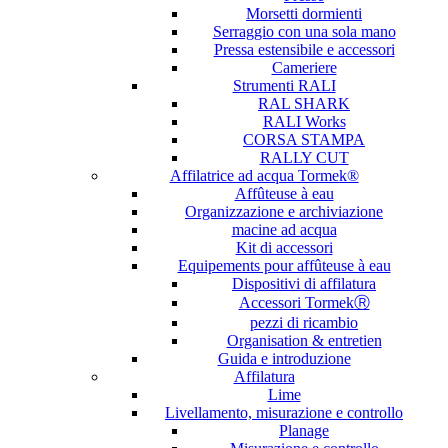
Morsetti dormienti
Serraggio con una sola mano
Pressa estensibile e accessori
Cameriere
Strumenti RALI
RAL SHARK
RALI Works
CORSA STAMPA
RALLY CUT
Affilatrice ad acqua Tormek®
Affûteuse à eau
Organizzazione e archiviazione
macine ad acqua
Kit di accessori
Equipements pour affûteuse à eau
Dispositivi di affilatura
Accessori TormekⓇ
pezzi di ricambio
Organisation & entretien
Guida e introduzione
Affilatura
Lime
Livellamento, misurazione e controllo
Planage