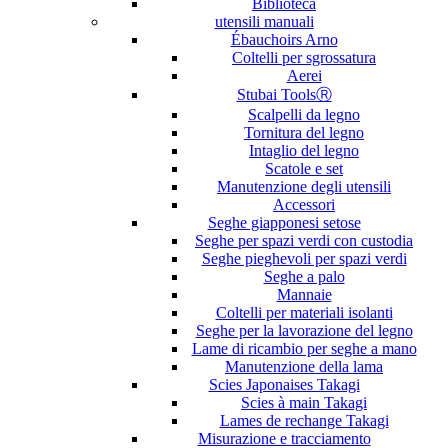
Biblioteca
utensili manuali
Ébauchoirs Arno
Coltelli per sgrossatura
Aerei
Stubai ToolsⓇ
Scalpelli da legno
Tornitura del legno
Intaglio del legno
Scatole e set
Manutenzione degli utensili
Accessori
Seghe giapponesi setose
Seghe per spazi verdi con custodia
Seghe pieghevoli per spazi verdi
Seghe a palo
Mannaie
Coltelli per materiali isolanti
Seghe per la lavorazione del legno
Lame di ricambio per seghe a mano
Manutenzione della lama
Scies Japonaises Takagi
Scies à main Takagi
Lames de rechange Takagi
Misurazione e tracciamento