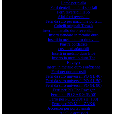
Lame per pialla
Ferri dentellati e ferri speciali
Ferri reversibili HSS
Altri ferri reversibili
Ferri da stiro per macchine portatili
Coltelli originali Tersa®
Inserti in metallo duro reversibili
Inserti standard in metallo duro
Inserti in metallo duro rimovibili
Piastra bordatrice
cuscinetti adattabili
Inserti in metallo duro Elbé
Inserto in metallo duro The
Ravager
Inserti in metallo duro Forézienne
Ferri per portautensili
Ferri da stiro universali PO (H. 40)
Ferri da stiro universali PO (H. 50)
Ferri da stiro universali PO (H. 90)
Ferri per PO The Ravager
Ferro per PO ZAK® (P. 50)
Ferro per PO ZAK® (H. 100)
Ferro per PO Multi-ZAK®
Accessori per portautensili
Anelli e accessori