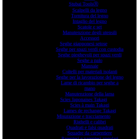
Stubai ToolsⓇ
Scalpelli da legno
Tornitura del legno
Intaglio del legno
Scatole e set
Manutenzione degli utensili
Accessori
Seghe giapponesi setose
Seghe per spazi verdi con custodia
Seghe pieghevoli per spazi verdi
Seghe a palo
Mannaie
Coltelli per materiali isolanti
Seghe per la lavorazione del legno
Lame di ricambio per seghe a
mano
Manutenzione della lama
Scies Japonaises Takagi
Scies à main Takagi
Lames de rechange Takagi
Misurazione e tracciamento
Righelli e calibri
Quadrati e falsi quadrati
Squadre da carpentiere
Parentesi e parentesi angolari