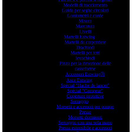
Modelli di tracciamento
Guida per seghe circolari
Goniometri e corde
Misura
Marcatura
Livelli
Martelli Estwing
Martelli da carpentiere
Tirachiodi
Martelli per tetti
levachiodi
Pinza per la rimozione delle
casseforme
Accessori EstwingⓇ
Asce Estwing
Spécial "Hache de lancer"
Spécial "Campeur"
Coperture protettive
Serraggio
Morsetti e accessori per pompe
Presse
Morsetti dormienti
Serraggio con una sola mano
Pressa estensibile e accessori