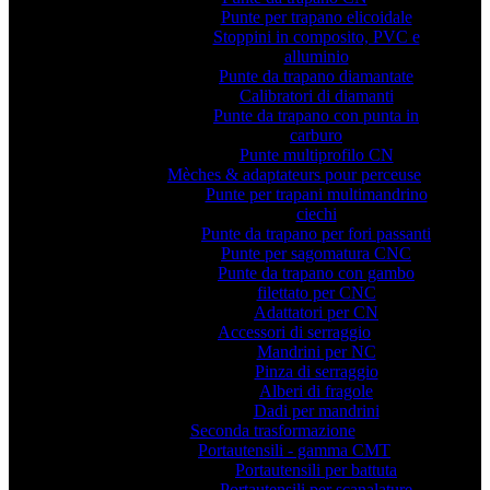
Punte per trapano elicoidale
Stoppini in composito, PVC e
alluminio
Punte da trapano diamantate
Calibratori di diamanti
Punte da trapano con punta in
carburo
Punte multiprofilo CN
Mèches & adaptateurs pour perceuse
Punte per trapani multimandrino
ciechi
Punte da trapano per fori passanti
Punte per sagomatura CNC
Punte da trapano con gambo
filettato per CNC
Adattatori per CN
Accessori di serraggio
Mandrini per NC
Pinza di serraggio
Alberi di fragole
Dadi per mandrini
Seconda trasformazione
Portautensili - gamma CMT
Portautensili per battuta
Portautensili per scanalature