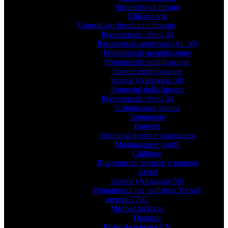
Strumento di misura
Chiavi e viti
Utensili per fresatura e finestre
Portautensili - Foro 30
Portautensili universali (Al. 30)
Portautensili monofunzione
Portautensili multifunzione
Scatole multifunzione
Scatole (Alesaggio 30)
Strumenti della finestra
Portautensili - Foro 50
Scanalatura e battuta
Tenonatore
Bouvets
Arrotondamento e smussatura
Modanature e profili
Calibrare
Rivestimenti, terrazze e parquet
Aereo
Scatole (Alesaggio 50)
Portautensili per piallatura Tersa®
utensili CNC
Mèches ItaTools
Diamant
Punte da trapano CN