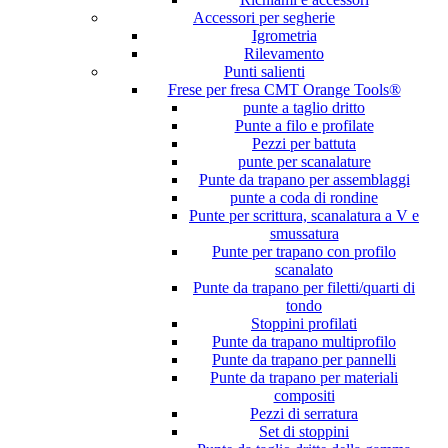
Accessori per segherie
Igrometria
Rilevamento
Punti salienti
Frese per fresa CMT Orange Tools®
punte a taglio dritto
Punte a filo e profilate
Pezzi per battuta
punte per scanalature
Punte da trapano per assemblaggi
punte a coda di rondine
Punte per scrittura, scanalatura a V e
smussatura
Punte per trapano con profilo
scanalato
Punte da trapano per filetti/quarti di
tondo
Stoppini profilati
Punte da trapano multiprofilo
Punte da trapano per pannelli
Punte da trapano per materiali
compositi
Pezzi di serratura
Set di stoppini