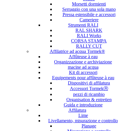
Morsetti dormienti
Serraggio con una sola mano
Pressa estensibile e accessori
Cameriere
Strumenti RALI
RAL SHARK
RALI Works
CORSA STAMPA
RALLY CUT
Affilatrice ad acqua Tormek®
Affûteuse à eau
Organizzazione e archiviazione
macine ad acqua
Kit di accessori
Equipements pour affûteuse à eau
Dispositivi di affilatura
Accessori TormekⓇ
pezzi di ricambio
Organisation & entretien
Guida e introduzione
Affilatura
Lime
Livellamento, misurazione e controllo
Planage