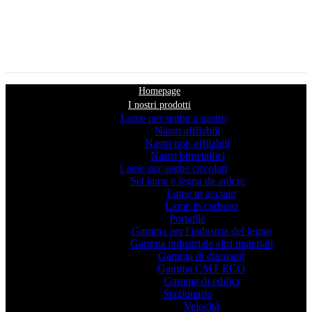
Homepage
I nostri prodotti
Lame per seghe a nastro
Nastri affilabili
Nastri non affilabili
Nastri bimetallici
Lame per seghe circolari
Set lame e legna da ardere
Lame in acciaio
Lame in carburo
Portatile
Gamma per l'industria del legno
Gamma industriale altri materiali
Gamma di diamanti
Gamma CMT ECO
Gamma di edifici
Stazionario
Velocità