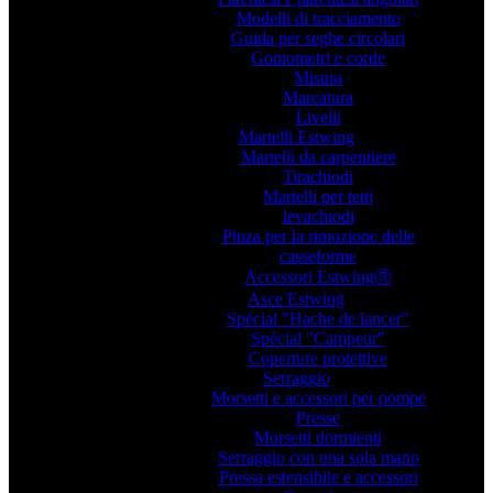
Modelli di tracciamento
Guida per seghe circolari
Goniometri e corde
Misura
Marcatura
Livelli
Martelli Estwing
Martelli da carpentiere
Tirachiodi
Martelli per tetti
levachiodi
Pinza per la rimozione delle
casseforme
Accessori EstwingⓇ
Asce Estwing
Spécial "Hache de lancer"
Spécial "Campeur"
Coperture protettive
Serraggio
Morsetti e accessori per pompe
Presse
Morsetti dormienti
Serraggio con una sola mano
Pressa estensibile e accessori