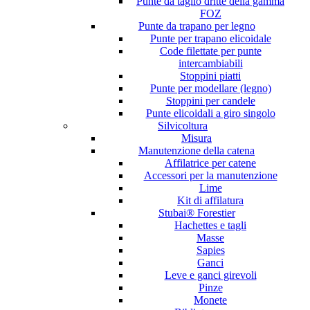
Punte da taglio dritte della gamma
FOZ
Punte da trapano per legno
Punte per trapano elicoidale
Code filettate per punte
intercambiabili
Stoppini piatti
Punte per modellare (legno)
Stoppini per candele
Punte elicoidali a giro singolo
Silvicoltura
Misura
Manutenzione della catena
Affilatrice per catene
Accessori per la manutenzione
Lime
Kit di affilatura
Stubai® Forestier
Hachettes e tagli
Masse
Sapies
Ganci
Leve e ganci girevoli
Pinze
Monete