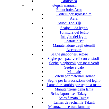
Biblioteca
utensili manuali
Ébauchoirs Arno
Coltelli per sgrossatura
Aerei
Stubai ToolsⓇ
Scalpelli da legno
Tornitura del legno
Intaglio del legno
Scatole e set
Manutenzione degli utensili
Accessori
Seghe giapponesi setose
Seghe per spazi verdi con custodia
Seghe pieghevoli per spazi verdi
Seghe a palo
Mannaie
Coltelli per materiali isolanti
Seghe per la lavorazione del legno
Lame di ricambio per seghe a mano
Manutenzione della lama
Scies Japonaises Takagi
Scies à main Takagi
Lames de rechange Takagi
Misurazione e tracciamento