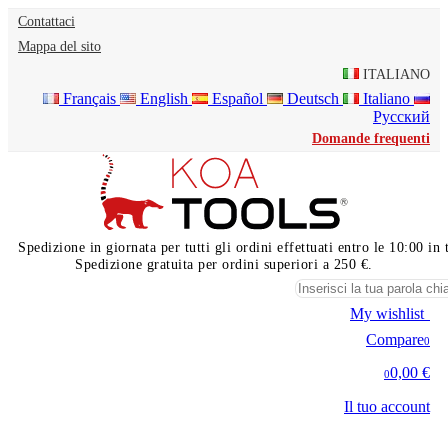
Contattaci
Mappa del sito
ITALIANO
Français
English
Español
Deutsch
Italiano
Русский
Domande frequenti
Spedizione in giornata per tutti gli ordini effettuati entro le 10:00 i
Spedizione gratuita per ordini superiori a 250 €.
My wishlist
0
Compare
0
0,00 €
0
Il tuo account