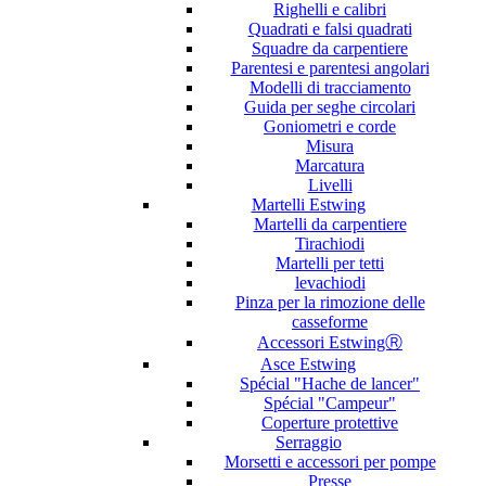
Righelli e calibri
Quadrati e falsi quadrati
Squadre da carpentiere
Parentesi e parentesi angolari
Modelli di tracciamento
Guida per seghe circolari
Goniometri e corde
Misura
Marcatura
Livelli
Martelli Estwing
Martelli da carpentiere
Tirachiodi
Martelli per tetti
levachiodi
Pinza per la rimozione delle
casseforme
Accessori EstwingⓇ
Asce Estwing
Spécial "Hache de lancer"
Spécial "Campeur"
Coperture protettive
Serraggio
Morsetti e accessori per pompe
Presse