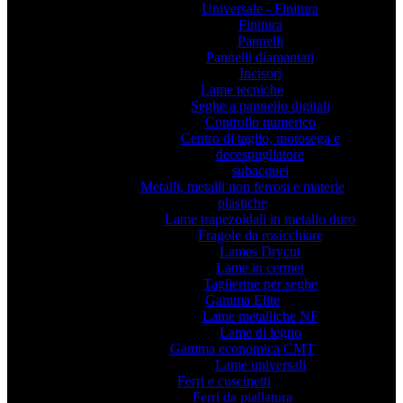
Universale - Finitura
Finitura
Pannelli
Pannelli diamantati
Incisori
Lame tecniche
Seghe a pannello digitali
Controllo numerico
Centro di taglio, motosega e
decespugliatore
subacquei
Metalli, metalli non ferrosi e materie
plastiche
Lame trapezoidali in metallo duro
Fragole da rosicchiare
Lames Drycut
Lame in cermet
Taglierine per seghe
Gamma Elite
Lame metalliche NF
Lame di legno
Gamma economica CMT
Lame universali
Ferri e cuscinetti
Ferri da piallatura