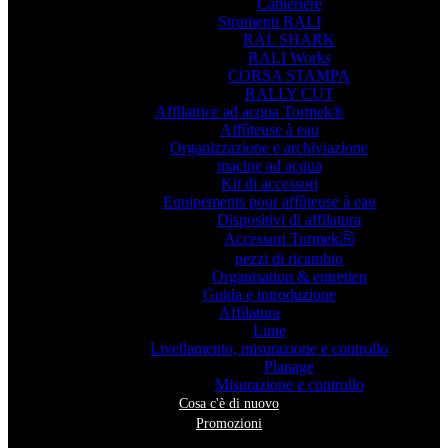
Cameriere
Strumenti RALI
RAL SHARK
RALI Works
CORSA STAMPA
RALLY CUT
Affilatrice ad acqua Tormek®
Affûteuse à eau
Organizzazione e archiviazione
macine ad acqua
Kit di accessori
Equipements pour affûteuse à eau
Dispositivi di affilatura
Accessori TormekⓇ
pezzi di ricambio
Organisation & entretien
Guida e introduzione
Affilatura
Lime
Livellamento, misurazione e controllo
Planage
Misurazione e controllo
Cosa c'è di nuovo
Promozioni