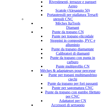
Rivestimenti, terrazze e parquet
Aereo
Scatole (Alesaggio 50)
Portautensili per piallatura Tersa®
utensili CNC
Mèches ItaTools
Diamant
Punte da trapano CN
Punte per trapano elicoidale
Stoppini in composito, PVC e
alluminio
Punte da trapano diamantate
Calibratori di diamanti
Punte da trapano con punta in
carburo
Punte multiprofilo CN
Mèches & adaptateurs pour perceuse
Punte per trapani multimandrino
ciechi
Punte da trapano per fori passanti
Punte per sagomatura CNC
Punte da trapano con gambo filettato
per CNC
Adattatori per CN
Accessori di serraggio