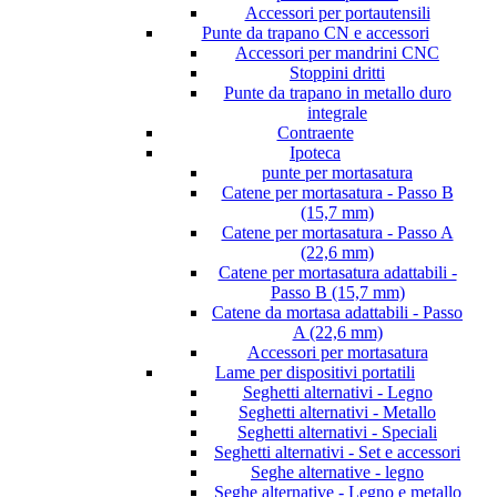
Accessori per portautensili
Punte da trapano CN e accessori
Accessori per mandrini CNC
Stoppini dritti
Punte da trapano in metallo duro
integrale
Contraente
Ipoteca
punte per mortasatura
Catene per mortasatura - Passo B
(15,7 mm)
Catene per mortasatura - Passo A
(22,6 mm)
Catene per mortasatura adattabili -
Passo B (15,7 mm)
Catene da mortasa adattabili - Passo
A (22,6 mm)
Accessori per mortasatura
Lame per dispositivi portatili
Seghetti alternativi - Legno
Seghetti alternativi - Metallo
Seghetti alternativi - Speciali
Seghetti alternativi - Set e accessori
Seghe alternative - legno
Seghe alternative - Legno e metallo