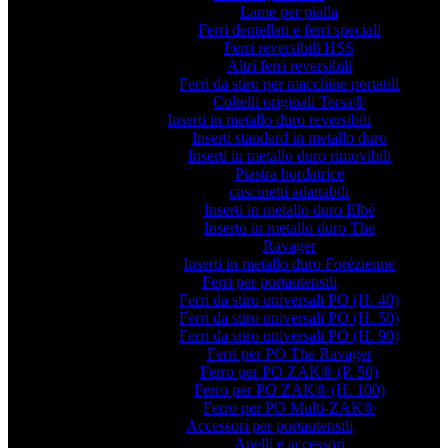
Lame per pialla
Ferri dentellati e ferri speciali
Ferri reversibili HSS
Altri ferri reversibili
Ferri da stiro per macchine portatili
Coltelli originali Tersa®
Inserti in metallo duro reversibili
Inserti standard in metallo duro
Inserti in metallo duro rimovibili
Piastra bordatrice
cuscinetti adattabili
Inserti in metallo duro Elbé
Inserto in metallo duro The
Ravager
Inserti in metallo duro Forézienne
Ferri per portautensili
Ferri da stiro universali PO (H. 40)
Ferri da stiro universali PO (H. 50)
Ferri da stiro universali PO (H. 90)
Ferri per PO The Ravager
Ferro per PO ZAK® (P. 50)
Ferro per PO ZAK® (H. 100)
Ferro per PO Multi-ZAK®
Accessori per portautensili
Anelli e accessori