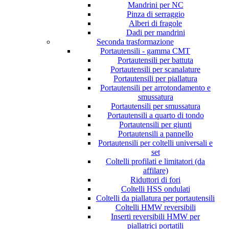
Mandrini per NC
Pinza di serraggio
Alberi di fragole
Dadi per mandrini
Seconda trasformazione
Portautensili - gamma CMT
Portautensili per battuta
Portautensili per scanalature
Portautensili per piallatura
Portautensili per arrotondamento e
smussatura
Portautensili per smussatura
Portautensili a quarto di tondo
Portautensili per giunti
Portautensili a pannello
Portautensili per coltelli universali e
set
Coltelli profilati e limitatori (da
affilare)
Riduttori di fori
Coltelli HSS ondulati
Coltelli da piallatura per portautensili
Coltelli HMW reversibili
Inserti reversibili HMW per
piallatrici portatili