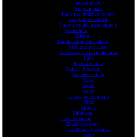
intercambiabili
Stoppini piatti
Punte per modellare (legno)
Stoppini per candele
Punte elicoidali a giro singolo
Silvicoltura
Misura
Manutenzione della catena
Affilatrice per catene
Accessori per la manutenzione
Lime
Kit di affilatura
Stubai® Forestier
Hachettes e tagli
Masse
Sapies
Ganci
Leve e ganci girevoli
Pinze
Monete
Biblioteca
utensili manuali
Ébauchoirs Arno
Coltelli per sgrossatura
Aerei