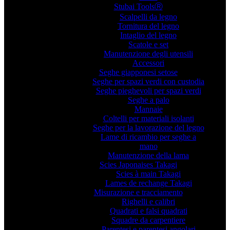
Stubai ToolsⓇ
Scalpelli da legno
Tornitura del legno
Intaglio del legno
Scatole e set
Manutenzione degli utensili
Accessori
Seghe giapponesi setose
Seghe per spazi verdi con custodia
Seghe pieghevoli per spazi verdi
Seghe a palo
Mannaie
Coltelli per materiali isolanti
Seghe per la lavorazione del legno
Lame di ricambio per seghe a
mano
Manutenzione della lama
Scies Japonaises Takagi
Scies à main Takagi
Lames de rechange Takagi
Misurazione e tracciamento
Righelli e calibri
Quadrati e falsi quadrati
Squadre da carpentiere
Parentesi e parentesi angolari