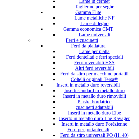
Lame in cermet
Taglierine per seghe
Gamma Elite
Lame metalliche NF
Lame di legno
Gamma economica CMT
Lame universali
Ferri e cuscinetti
Ferri da piallatura
Lame per pialla
Ferri dentellati e ferri speciali
Ferri reversibili HSS
Altri ferri reversibili
Ferri da stiro per macchine portatili
Coltelli originali Tersa®
Inserti in metallo duro reversibili
Inserti standard in metallo duro
Inserti in metallo duro rimovibili
Piastra bordatrice
cuscinetti adattabili
Inserti in metallo duro Elbé
Inserto in metallo duro The Ravager
Inserti in metallo duro Forézienne
Ferri per portautensili
Ferri da stiro universali PO (H. 40)