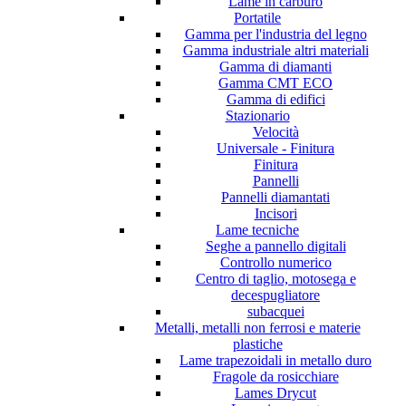
Lame in carburo
Portatile
Gamma per l'industria del legno
Gamma industriale altri materiali
Gamma di diamanti
Gamma CMT ECO
Gamma di edifici
Stazionario
Velocità
Universale - Finitura
Finitura
Pannelli
Pannelli diamantati
Incisori
Lame tecniche
Seghe a pannello digitali
Controllo numerico
Centro di taglio, motosega e
decespugliatore
subacquei
Metalli, metalli non ferrosi e materie
plastiche
Lame trapezoidali in metallo duro
Fragole da rosicchiare
Lames Drycut