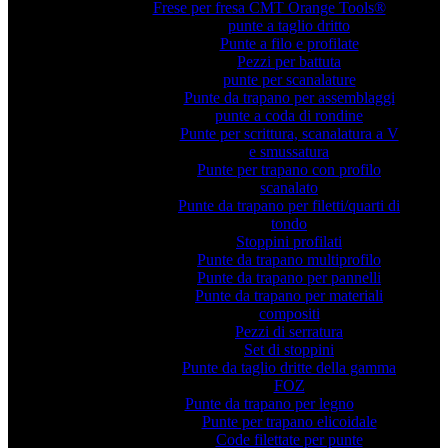
Frese per fresa CMT Orange Tools®
punte a taglio dritto
Punte a filo e profilate
Pezzi per battuta
punte per scanalature
Punte da trapano per assemblaggi
punte a coda di rondine
Punte per scrittura, scanalatura a V
e smussatura
Punte per trapano con profilo
scanalato
Punte da trapano per filetti/quarti di
tondo
Stoppini profilati
Punte da trapano multiprofilo
Punte da trapano per pannelli
Punte da trapano per materiali
compositi
Pezzi di serratura
Set di stoppini
Punte da taglio dritte della gamma
FOZ
Punte da trapano per legno
Punte per trapano elicoidale
Code filettate per punte