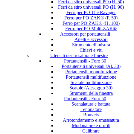
Ferri da stiro universali PO (H. 50)
Ferri da stiro universali PO (H. 90)
Ferri per PO The Ravager
Ferro per PO ZAK® (P. 50)
Ferro per PO ZAK® (H. 100)
Ferro per PO Multi-ZAK®
Accessori per portautensili
Anelli e accessori
Strumento di misura
Chiavi e viti
Utensili per fresatura e finestre
Portautensili - Foro 30
Portautensili universali (Al. 30)
Portautensili monofunzione
Portautensili multifunzione
Scatole multifunzione
Scatole (Alesaggio 30)
Strumenti della finestra
Portautensili - Foro 50
Scanalatura e battuta
Tenonatore
Bouvets
Arrotondamento e smussatura
Modanature e profili
Calibrare