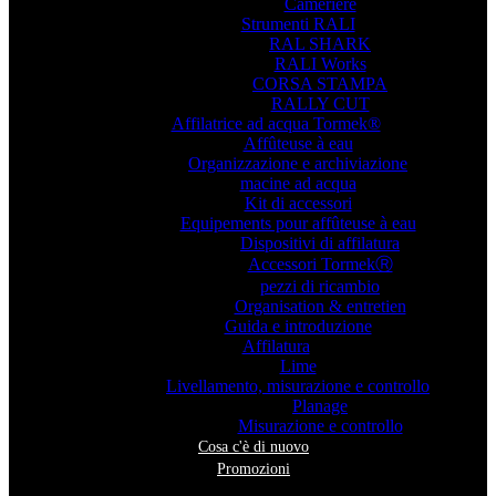
Cameriere
Strumenti RALI
RAL SHARK
RALI Works
CORSA STAMPA
RALLY CUT
Affilatrice ad acqua Tormek®
Affûteuse à eau
Organizzazione e archiviazione
macine ad acqua
Kit di accessori
Equipements pour affûteuse à eau
Dispositivi di affilatura
Accessori TormekⓇ
pezzi di ricambio
Organisation & entretien
Guida e introduzione
Affilatura
Lime
Livellamento, misurazione e controllo
Planage
Misurazione e controllo
Cosa c'è di nuovo
Promozioni