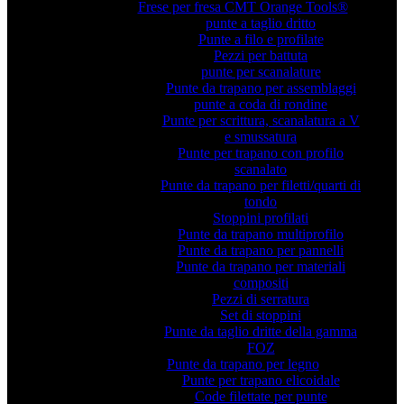
Frese per fresa CMT Orange Tools®
punte a taglio dritto
Punte a filo e profilate
Pezzi per battuta
punte per scanalature
Punte da trapano per assemblaggi
punte a coda di rondine
Punte per scrittura, scanalatura a V
e smussatura
Punte per trapano con profilo
scanalato
Punte da trapano per filetti/quarti di
tondo
Stoppini profilati
Punte da trapano multiprofilo
Punte da trapano per pannelli
Punte da trapano per materiali
compositi
Pezzi di serratura
Set di stoppini
Punte da taglio dritte della gamma
FOZ
Punte da trapano per legno
Punte per trapano elicoidale
Code filettate per punte