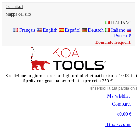
Contattaci
Mappa del sito
ITALIANO
Français
English
Español
Deutsch
Italiano
Русский
Domande frequenti
Spedizione in giornata per tutti gli ordini effettuati entro le 10:00 i
Spedizione gratuita per ordini superiori a 250 €.
My wishlist
0
Compare
0
0,00 €
0
Il tuo account