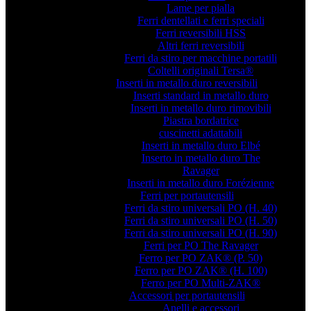
Lame per pialla
Ferri dentellati e ferri speciali
Ferri reversibili HSS
Altri ferri reversibili
Ferri da stiro per macchine portatili
Coltelli originali Tersa®
Inserti in metallo duro reversibili
Inserti standard in metallo duro
Inserti in metallo duro rimovibili
Piastra bordatrice
cuscinetti adattabili
Inserti in metallo duro Elbé
Inserto in metallo duro The
Ravager
Inserti in metallo duro Forézienne
Ferri per portautensili
Ferri da stiro universali PO (H. 40)
Ferri da stiro universali PO (H. 50)
Ferri da stiro universali PO (H. 90)
Ferri per PO The Ravager
Ferro per PO ZAK® (P. 50)
Ferro per PO ZAK® (H. 100)
Ferro per PO Multi-ZAK®
Accessori per portautensili
Anelli e accessori