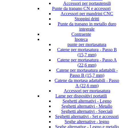
Accessori per portautensili
Punte da trapano CN e accessori
Accessori per mandrini CNC
Stoppini dritti
Punte da trapano in metallo duro
integrale
Contraente
Ipoteca
punte per mortasatura
Catene per mortasatura - Passo B
(15,7 mm)
Catene per mortasatura - Passo A
(22,6 mm)
Catene per mortasatura adattabili -
Passo B (15,7 mm)
Catene da mortasa adattabili - Passo
A (22,6 mm)
Accessori per mortasatura
Lame per dispositivi portatili
Seghetti alternativi - Legno
Seghetti alternativi - Metallo
Seghetti alternativi - Speciali
Seghetti alternativi - Set e accessori
Seghe alternative - legno
Seghe alternative - Legno e metallo