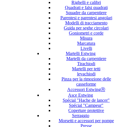
Righelli e calibri
Quadrati e falsi quadrati
Squadre da carpentiere
Parentesi e parentesi angolari
Modelli di tracciamento
Guida per seghe circolari
Goniometri e corde
Misura
Marcatura
Livelli
Martelli Estwing
Martelli da carpentiere
Tirachiodi
Martelli per tetti
levachiodi
Pinza per la rimozione delle
casseforme
Accessori EstwingⓇ
Asce Estwing
Spécial "Hache de lancer"
Spécial "Campeur"
Coperture protettive
Serraggio
Morsetti e accessori per pompe
Presse