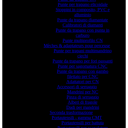
Punte per trapano elicoidale
Stoppini in composito, PVC e
alluminio
Punte da trapano diamantate
Calibratori di diamanti
Punte da trapano con punta in
carburo
Punte multiprofilo CN
Mèches & adaptateurs pour perceuse
Punte per trapani multimandrino
ciechi
Punte da trapano per fori passanti
Punte per sagomatura CNC
Punte da trapano con gambo
filettato per CNC
Adattatori per CN
Accessori di serraggio
Mandrini per NC
Pinza di serraggio
Alberi di fragole
Dadi per mandrini
Seconda trasformazione
Portautensili - gamma CMT
Portautensili per battuta
Portautensili per scanalature