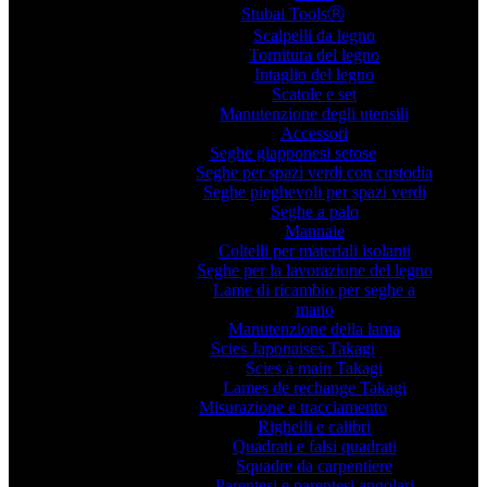
Stubai ToolsⓇ
Scalpelli da legno
Tornitura del legno
Intaglio del legno
Scatole e set
Manutenzione degli utensili
Accessori
Seghe giapponesi setose
Seghe per spazi verdi con custodia
Seghe pieghevoli per spazi verdi
Seghe a palo
Mannaie
Coltelli per materiali isolanti
Seghe per la lavorazione del legno
Lame di ricambio per seghe a
mano
Manutenzione della lama
Scies Japonaises Takagi
Scies à main Takagi
Lames de rechange Takagi
Misurazione e tracciamento
Righelli e calibri
Quadrati e falsi quadrati
Squadre da carpentiere
Parentesi e parentesi angolari