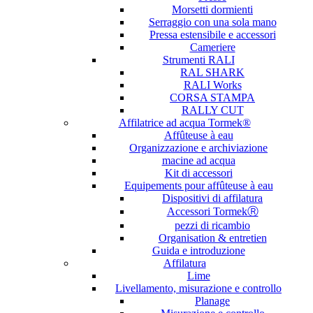
Morsetti dormienti
Serraggio con una sola mano
Pressa estensibile e accessori
Cameriere
Strumenti RALI
RAL SHARK
RALI Works
CORSA STAMPA
RALLY CUT
Affilatrice ad acqua Tormek®
Affûteuse à eau
Organizzazione e archiviazione
macine ad acqua
Kit di accessori
Equipements pour affûteuse à eau
Dispositivi di affilatura
Accessori TormekⓇ
pezzi di ricambio
Organisation & entretien
Guida e introduzione
Affilatura
Lime
Livellamento, misurazione e controllo
Planage