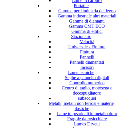
Lame in carburo
Portatile
Gamma per l'industria del legno
Gamma industriale altri materiali
Gamma di diamanti
Gamma CMT ECO
Gamma di edifici
Stazionario
Velocità
Universale - Finitura
Finitura
Pannelli
Pannelli diamantati
Incisori
Lame tecniche
Seghe a pannello digitali
Controllo numerico
Centro di taglio, motosega e
decespugliatore
subacquei
Metalli, metalli non ferrosi e materie
plastiche
Lame trapezoidali in metallo duro
Fragole da rosicchiare
Lames Drycut