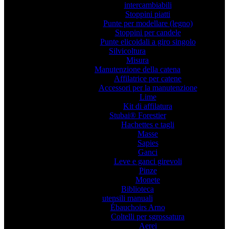
intercambiabili
Stoppini piatti
Punte per modellare (legno)
Stoppini per candele
Punte elicoidali a giro singolo
Silvicoltura
Misura
Manutenzione della catena
Affilatrice per catene
Accessori per la manutenzione
Lime
Kit di affilatura
Stubai® Forestier
Hachettes e tagli
Masse
Sapies
Ganci
Leve e ganci girevoli
Pinze
Monete
Biblioteca
utensili manuali
Ébauchoirs Arno
Coltelli per sgrossatura
Aerei