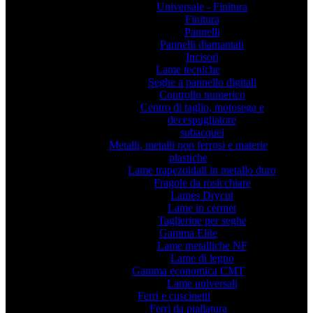
Universale - Finitura
Finitura
Pannelli
Pannelli diamantati
Incisori
Lame tecniche
Seghe a pannello digitali
Controllo numerico
Centro di taglio, motosega e
decespugliatore
subacquei
Metalli, metalli non ferrosi e materie
plastiche
Lame trapezoidali in metallo duro
Fragole da rosicchiare
Lames Drycut
Lame in cermet
Taglierine per seghe
Gamma Elite
Lame metalliche NF
Lame di legno
Gamma economica CMT
Lame universali
Ferri e cuscinetti
Ferri da piallatura