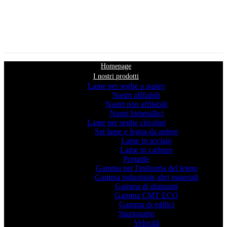
Homepage
I nostri prodotti
Lame per seghe a nastro
Nastri affilabili
Nastri non affilabili
Nastri bimetallici
Lame per seghe circolari
Set lame e legna da ardere
Lame in acciaio
Lame in carburo
Portatile
Gamma per l'industria del legno
Gamma industriale altri materiali
Gamma di diamanti
Gamma CMT ECO
Gamma di edifici
Stazionario
Velocità