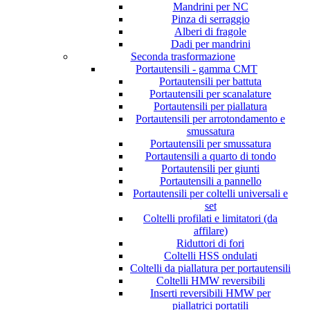
Mandrini per NC
Pinza di serraggio
Alberi di fragole
Dadi per mandrini
Seconda trasformazione
Portautensili - gamma CMT
Portautensili per battuta
Portautensili per scanalature
Portautensili per piallatura
Portautensili per arrotondamento e
smussatura
Portautensili per smussatura
Portautensili a quarto di tondo
Portautensili per giunti
Portautensili a pannello
Portautensili per coltelli universali e
set
Coltelli profilati e limitatori (da
affilare)
Riduttori di fori
Coltelli HSS ondulati
Coltelli da piallatura per portautensili
Coltelli HMW reversibili
Inserti reversibili HMW per
piallatrici portatili