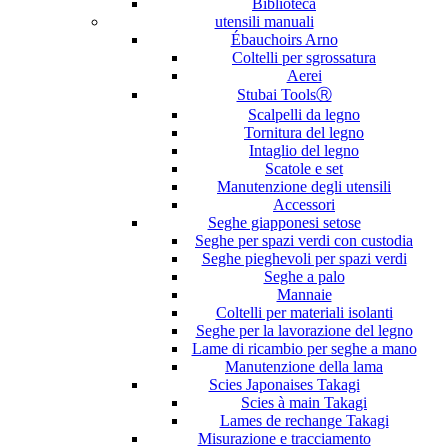
Biblioteca
utensili manuali
Ébauchoirs Arno
Coltelli per sgrossatura
Aerei
Stubai ToolsⓇ
Scalpelli da legno
Tornitura del legno
Intaglio del legno
Scatole e set
Manutenzione degli utensili
Accessori
Seghe giapponesi setose
Seghe per spazi verdi con custodia
Seghe pieghevoli per spazi verdi
Seghe a palo
Mannaie
Coltelli per materiali isolanti
Seghe per la lavorazione del legno
Lame di ricambio per seghe a mano
Manutenzione della lama
Scies Japonaises Takagi
Scies à main Takagi
Lames de rechange Takagi
Misurazione e tracciamento