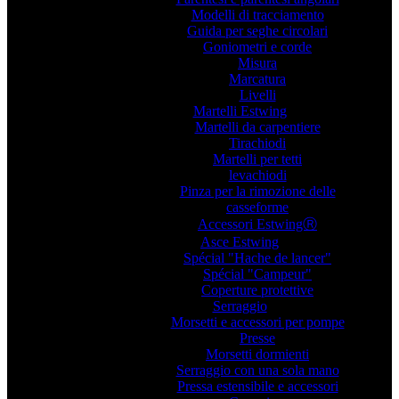
Modelli di tracciamento
Guida per seghe circolari
Goniometri e corde
Misura
Marcatura
Livelli
Martelli Estwing
Martelli da carpentiere
Tirachiodi
Martelli per tetti
levachiodi
Pinza per la rimozione delle
casseforme
Accessori EstwingⓇ
Asce Estwing
Spécial "Hache de lancer"
Spécial "Campeur"
Coperture protettive
Serraggio
Morsetti e accessori per pompe
Presse
Morsetti dormienti
Serraggio con una sola mano
Pressa estensibile e accessori