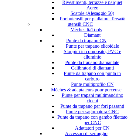
Rivestimenti, terrazze e parquet
Aereo
Scatole (Alesaggio 50)
Portautensili per piallatura Tersa®
utensili CNC
Mèches ItaTools
Diamant
Punte da trapano CN
Punte per trapano elicoidale
Stoppini in composito, PVC e
alluminio
Punte da trapano diamantate
Calibratori di diamanti
Punte da trapano con punta in
carburo
Punte multiprofilo CN
Mèches & adaptateurs pour perceuse
Punte per trapani multimandrino
ciechi
Punte da trapano per fori passanti
Punte per sagomatura CNC
Punte da trapano con gambo filettato
per CNC
Adattatori per CN
Accessori di serraggio