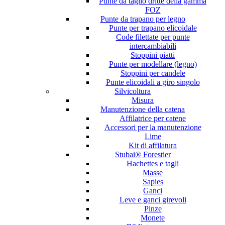
Punte da taglio dritte della gamma
FOZ
Punte da trapano per legno
Punte per trapano elicoidale
Code filettate per punte
intercambiabili
Stoppini piatti
Punte per modellare (legno)
Stoppini per candele
Punte elicoidali a giro singolo
Silvicoltura
Misura
Manutenzione della catena
Affilatrice per catene
Accessori per la manutenzione
Lime
Kit di affilatura
Stubai® Forestier
Hachettes e tagli
Masse
Sapies
Ganci
Leve e ganci girevoli
Pinze
Monete