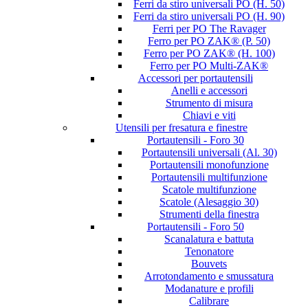
Ferri da stiro universali PO (H. 50)
Ferri da stiro universali PO (H. 90)
Ferri per PO The Ravager
Ferro per PO ZAK® (P. 50)
Ferro per PO ZAK® (H. 100)
Ferro per PO Multi-ZAK®
Accessori per portautensili
Anelli e accessori
Strumento di misura
Chiavi e viti
Utensili per fresatura e finestre
Portautensili - Foro 30
Portautensili universali (Al. 30)
Portautensili monofunzione
Portautensili multifunzione
Scatole multifunzione
Scatole (Alesaggio 30)
Strumenti della finestra
Portautensili - Foro 50
Scanalatura e battuta
Tenonatore
Bouvets
Arrotondamento e smussatura
Modanature e profili
Calibrare