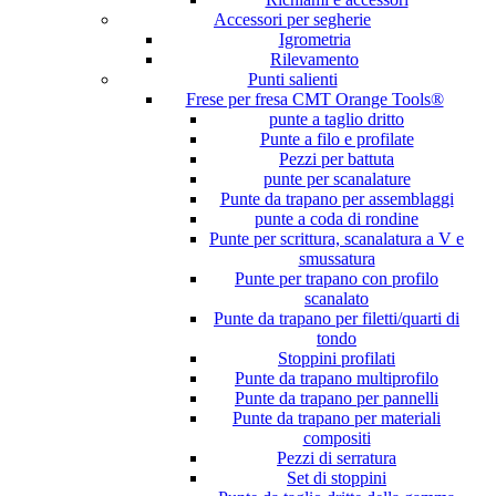
Accessori per segherie
Igrometria
Rilevamento
Punti salienti
Frese per fresa CMT Orange Tools®
punte a taglio dritto
Punte a filo e profilate
Pezzi per battuta
punte per scanalature
Punte da trapano per assemblaggi
punte a coda di rondine
Punte per scrittura, scanalatura a V e
smussatura
Punte per trapano con profilo
scanalato
Punte da trapano per filetti/quarti di
tondo
Stoppini profilati
Punte da trapano multiprofilo
Punte da trapano per pannelli
Punte da trapano per materiali
compositi
Pezzi di serratura
Set di stoppini