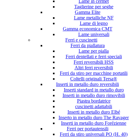
Lame in cermet
Taglierine per seghe
Gamma Elite
Lame metalliche NF
Lame di legno
Gamma economica CMT
Lame universali
Ferri e cuscinetti
Ferri da piallatura
Lame per pialla
Ferri dentellati e ferri speciali
Ferri reversibili HSS
Altri ferri reversibili
Ferri da stiro per macchine portatili
Coltelli originali Tersa®
Inserti in metallo duro reversibili
Inserti standard in metallo duro
Inserti in metallo duro rimovibili
Piastra bordatrice
cuscinetti adattabili
Inserti in metallo duro Elbé
Inserto in metallo duro The Ravager
Inserti in metallo duro Forézienne
Ferri per portautensili
Ferri da stiro universali PO (H. 40)