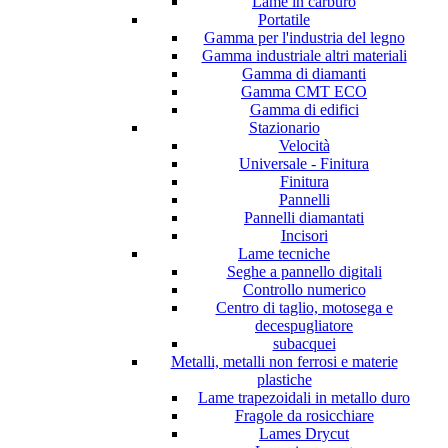
Lame in carburo
Portatile
Gamma per l'industria del legno
Gamma industriale altri materiali
Gamma di diamanti
Gamma CMT ECO
Gamma di edifici
Stazionario
Velocità
Universale - Finitura
Finitura
Pannelli
Pannelli diamantati
Incisori
Lame tecniche
Seghe a pannello digitali
Controllo numerico
Centro di taglio, motosega e
decespugliatore
subacquei
Metalli, metalli non ferrosi e materie
plastiche
Lame trapezoidali in metallo duro
Fragole da rosicchiare
Lames Drycut