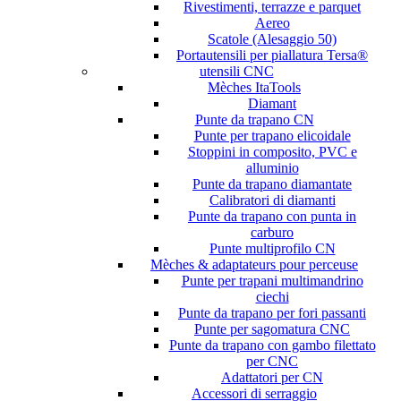
Rivestimenti, terrazze e parquet
Aereo
Scatole (Alesaggio 50)
Portautensili per piallatura Tersa®
utensili CNC
Mèches ItaTools
Diamant
Punte da trapano CN
Punte per trapano elicoidale
Stoppini in composito, PVC e
alluminio
Punte da trapano diamantate
Calibratori di diamanti
Punte da trapano con punta in
carburo
Punte multiprofilo CN
Mèches & adaptateurs pour perceuse
Punte per trapani multimandrino
ciechi
Punte da trapano per fori passanti
Punte per sagomatura CNC
Punte da trapano con gambo filettato
per CNC
Adattatori per CN
Accessori di serraggio