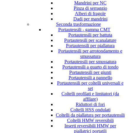
Mandrini per NC
Pinza di serraggio
Alberi di fragole
Dadi per mandrini
Seconda trasformazione
Portautensili - gamma CMT
Portautensili per battuta
Portautensili per scanalature
Portautensili per piallatura
Portautensili per arrotondamento e
smussatura
Portautensili per smussatura
Portautensili a quarto di tondo
Portautensili per giunti
Portautensili a pannello
Portautensili per coltelli universali e
set
Coltelli profilati e limitatori (da
affilare)
Riduttori di fori
Coltelli HSS ondulati
Coltelli da piallatura per portautensili
Coltelli HMW reversibili
Inserti reversibili HMW per
piallatrici portatili