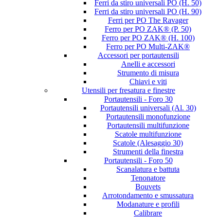
Ferri da stiro universali PO (H. 50)
Ferri da stiro universali PO (H. 90)
Ferri per PO The Ravager
Ferro per PO ZAK® (P. 50)
Ferro per PO ZAK® (H. 100)
Ferro per PO Multi-ZAK®
Accessori per portautensili
Anelli e accessori
Strumento di misura
Chiavi e viti
Utensili per fresatura e finestre
Portautensili - Foro 30
Portautensili universali (Al. 30)
Portautensili monofunzione
Portautensili multifunzione
Scatole multifunzione
Scatole (Alesaggio 30)
Strumenti della finestra
Portautensili - Foro 50
Scanalatura e battuta
Tenonatore
Bouvets
Arrotondamento e smussatura
Modanature e profili
Calibrare