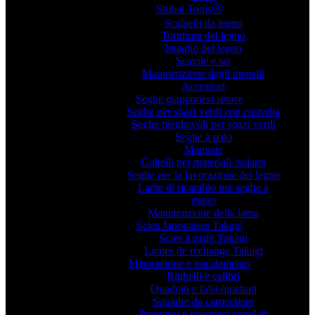
Stubai ToolsⓇ
Scalpelli da legno
Tornitura del legno
Intaglio del legno
Scatole e set
Manutenzione degli utensili
Accessori
Seghe giapponesi setose
Seghe per spazi verdi con custodia
Seghe pieghevoli per spazi verdi
Seghe a palo
Mannaie
Coltelli per materiali isolanti
Seghe per la lavorazione del legno
Lame di ricambio per seghe a
mano
Manutenzione della lama
Scies Japonaises Takagi
Scies à main Takagi
Lames de rechange Takagi
Misurazione e tracciamento
Righelli e calibri
Quadrati e falsi quadrati
Squadre da carpentiere
Parentesi e parentesi angolari