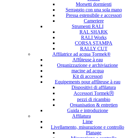
Morsetti dormienti
Serraggio con una sola mano
Pressa estensibile e accessori
Cameriere
Strumenti RALI
RAL SHARK
RALI Works
CORSA STAMPA
RALLY CUT
Affilatrice ad acqua Tormek®
Affûteuse à eau
Organizzazione e archiviazione
macine ad acqua
Kit di accessori
Equipements pour affûteuse à eau
Dispositivi di affilatura
Accessori TormekⓇ
pezzi di ricambio
Organisation & entretien
Guida e introduzione
Affilatura
Lime
Livellamento, misurazione e controllo
Planage