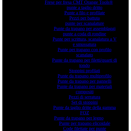
Frese per fresa CMT Orange Tools®
punte a taglio dritto
Punte a filo e profilate
Pezzi per battuta
punte per scanalature
Punte da trapano per assemblaggi
punte a coda di rondine
Punte per scrittura, scanalatura a V
e smussatura
Punte per trapano con profilo
scanalato
Punte da trapano per filetti/quarti di
tondo
Stoppini profilati
Punte da trapano multiprofilo
Punte da trapano per pannelli
Punte da trapano per materiali
compositi
Pezzi di serratura
Set di stoppini
Punte da taglio dritte della gamma
FOZ
Punte da trapano per legno
Punte per trapano elicoidale
Code filettate per punte