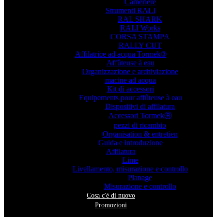
Cameriere
Strumenti RALI
RAL SHARK
RALI Works
CORSA STAMPA
RALLY CUT
Affilatrice ad acqua Tormek®
Affûteuse à eau
Organizzazione e archiviazione
macine ad acqua
Kit di accessori
Equipements pour affûteuse à eau
Dispositivi di affilatura
Accessori TormekⓇ
pezzi di ricambio
Organisation & entretien
Guida e introduzione
Affilatura
Lime
Livellamento, misurazione e controllo
Planage
Misurazione e controllo
Cosa c'è di nuovo
Promozioni