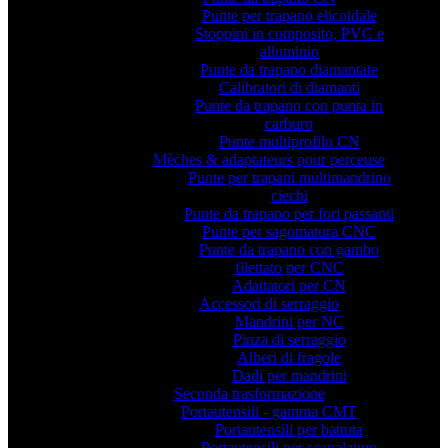
Punte per trapano elicoidale
Stoppini in composito, PVC e
alluminio
Punte da trapano diamantate
Calibratori di diamanti
Punte da trapano con punta in
carburo
Punte multiprofilo CN
Mèches & adaptateurs pour perceuse
Punte per trapani multimandrino
ciechi
Punte da trapano per fori passanti
Punte per sagomatura CNC
Punte da trapano con gambo
filettato per CNC
Adattatori per CN
Accessori di serraggio
Mandrini per NC
Pinza di serraggio
Alberi di fragole
Dadi per mandrini
Seconda trasformazione
Portautensili - gamma CMT
Portautensili per battuta
Portautensili per scanalature