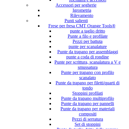
Accessori per segherie
Igrometria
Rilevamento
Punti salienti
Frese per fresa CMT Orange Tools®
punte a taglio dritto
Punte a filo e profilate
Pezzi per battuta
punte per scanalature
Punte da trapano per assemblaggi
punte a coda di rondine
Punte per scrittura, scanalatura a V e
smussatura
Punte per trapano con profilo
scanalato
Punte da trapano per filetti/quarti di
tondo
Stoppini profilati
Punte da trapano multiprofilo
Punte da trapano per pannelli
Punte da trapano per materiali
compositi
Pezzi di serratura
Set di stoppini