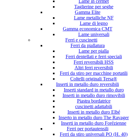
Lame in cermet
Taglierine per seghe
Gamma Elite
Lame metalliche NF
Lame di legno
Gamma economica CMT
Lame universali
Ferri e cuscinetti
Ferri da piallatura
Lame per pialla
Ferri dentellati e ferri speciali
Ferri reversibili HSS
Altri ferri reversibili
Ferri da stiro per macchine portatili
Coltelli originali Tersa®
Inserti in metallo duro reversibili
Inserti standard in metallo duro
Inserti in metallo duro rimovibili
Piastra bordatrice
cuscinetti adattabili
Inserti in metallo duro Elbé
Inserto in metallo duro The Ravager
Inserti in metallo duro Forézienne
Ferri per portautensili
Ferri da stiro universali PO (H. 40)