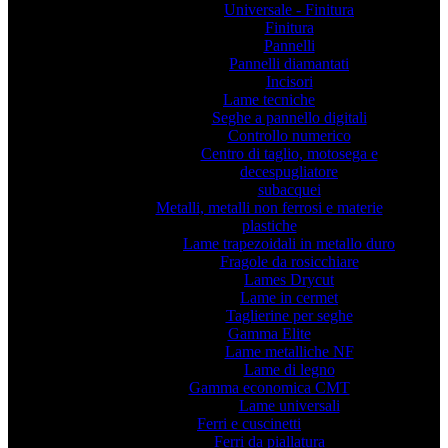
Universale - Finitura
Finitura
Pannelli
Pannelli diamantati
Incisori
Lame tecniche
Seghe a pannello digitali
Controllo numerico
Centro di taglio, motosega e
decespugliatore
subacquei
Metalli, metalli non ferrosi e materie
plastiche
Lame trapezoidali in metallo duro
Fragole da rosicchiare
Lames Drycut
Lame in cermet
Taglierine per seghe
Gamma Elite
Lame metalliche NF
Lame di legno
Gamma economica CMT
Lame universali
Ferri e cuscinetti
Ferri da piallatura