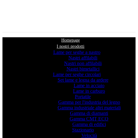
Homepage
I nostri prodotti
Lame per seghe a nastro
Nastri affilabili
Nastri non affilabili
Nastri bimetallici
Lame per seghe circolari
Set lame e legna da ardere
Lame in acciaio
Lame in carburo
Portatile
Gamma per l'industria del legno
Gamma industriale altri materiali
Gamma di diamanti
Gamma CMT ECO
Gamma di edifici
Stazionario
Velocità