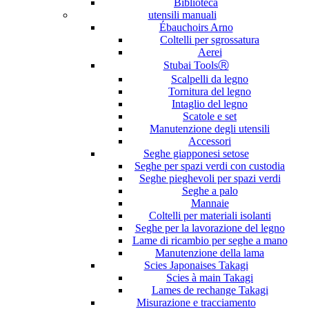
Biblioteca
utensili manuali
Ébauchoirs Arno
Coltelli per sgrossatura
Aerei
Stubai ToolsⓇ
Scalpelli da legno
Tornitura del legno
Intaglio del legno
Scatole e set
Manutenzione degli utensili
Accessori
Seghe giapponesi setose
Seghe per spazi verdi con custodia
Seghe pieghevoli per spazi verdi
Seghe a palo
Mannaie
Coltelli per materiali isolanti
Seghe per la lavorazione del legno
Lame di ricambio per seghe a mano
Manutenzione della lama
Scies Japonaises Takagi
Scies à main Takagi
Lames de rechange Takagi
Misurazione e tracciamento