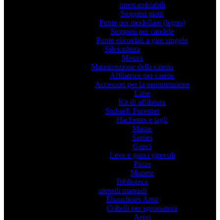
intercambiabili
Stoppini piatti
Punte per modellare (legno)
Stoppini per candele
Punte elicoidali a giro singolo
Silvicoltura
Misura
Manutenzione della catena
Affilatrice per catene
Accessori per la manutenzione
Lime
Kit di affilatura
Stubai® Forestier
Hachettes e tagli
Masse
Sapies
Ganci
Leve e ganci girevoli
Pinze
Monete
Biblioteca
utensili manuali
Ébauchoirs Arno
Coltelli per sgrossatura
Aerei