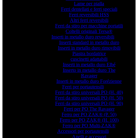
Lame per pialla
Ferri dentellati e ferri speciali
Ferri reversibili HSS
Altri ferri reversibili
Ferri da stiro per macchine portatili
Coltelli originali Tersa®
Inserti in metallo duro reversibili
Inserti standard in metallo duro
Inserti in metallo duro rimovibili
Piastra bordatrice
cuscinetti adattabili
Inserti in metallo duro Elbé
Inserto in metallo duro The
Ravager
Inserti in metallo duro Forézienne
Ferri per portautensili
Ferri da stiro universali PO (H. 40)
Ferri da stiro universali PO (H. 50)
Ferri da stiro universali PO (H. 90)
Ferri per PO The Ravager
Ferro per PO ZAK® (P. 50)
Ferro per PO ZAK® (H. 100)
Ferro per PO Multi-ZAK®
Accessori per portautensili
Anelli e accessori