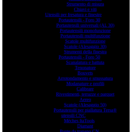
Strumento di misura
Chiavi e viti
Utensili per fresatura e finestre
Portautensili - Foro 30
Portautensili universali (Al. 30)
Portautensili monofunzione
Portautensili multifunzione
Scatole multifunzione
Scatole (Alesaggio 30)
Strumenti della finestra
Portautensili - Foro 50
Scanalatura e battuta
Tenonatore
Bouvets
Arrotondamento e smussatura
Modanature e profili
Calibrare
Rivestimenti, terrazze e parquet
Aereo
Scatole (Alesaggio 50)
Portautensili per piallatura Tersa®
utensili CNC
Mèches ItaTools
Diamant
Punte da trapano CN