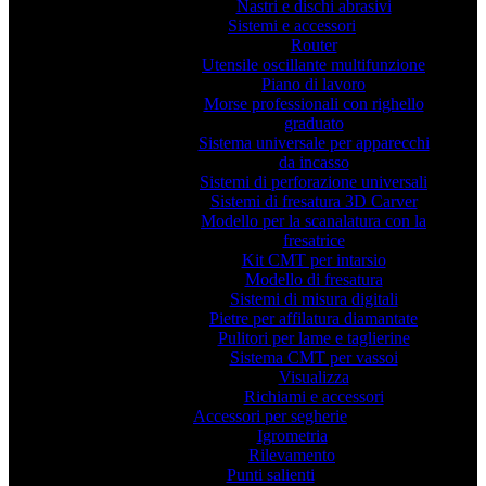
Nastri e dischi abrasivi
Sistemi e accessori
Router
Utensile oscillante multifunzione
Piano di lavoro
Morse professionali con righello
graduato
Sistema universale per apparecchi
da incasso
Sistemi di perforazione universali
Sistemi di fresatura 3D Carver
Modello per la scanalatura con la
fresatrice
Kit CMT per intarsio
Modello di fresatura
Sistemi di misura digitali
Pietre per affilatura diamantate
Pulitori per lame e taglierine
Sistema CMT per vassoi
Visualizza
Richiami e accessori
Accessori per segherie
Igrometria
Rilevamento
Punti salienti