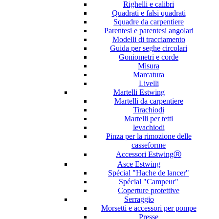
Righelli e calibri
Quadrati e falsi quadrati
Squadre da carpentiere
Parentesi e parentesi angolari
Modelli di tracciamento
Guida per seghe circolari
Goniometri e corde
Misura
Marcatura
Livelli
Martelli Estwing
Martelli da carpentiere
Tirachiodi
Martelli per tetti
levachiodi
Pinza per la rimozione delle
casseforme
Accessori EstwingⓇ
Asce Estwing
Spécial "Hache de lancer"
Spécial "Campeur"
Coperture protettive
Serraggio
Morsetti e accessori per pompe
Presse