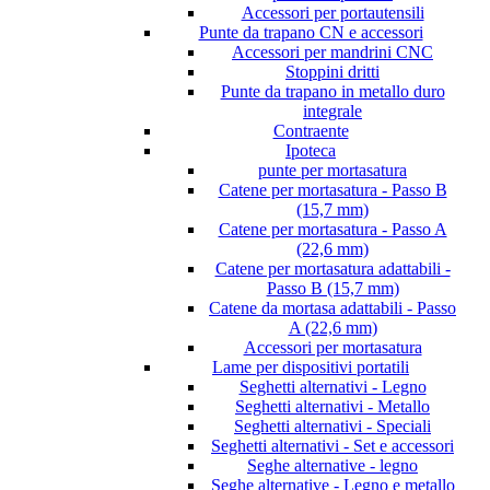
Accessori per portautensili
Punte da trapano CN e accessori
Accessori per mandrini CNC
Stoppini dritti
Punte da trapano in metallo duro
integrale
Contraente
Ipoteca
punte per mortasatura
Catene per mortasatura - Passo B
(15,7 mm)
Catene per mortasatura - Passo A
(22,6 mm)
Catene per mortasatura adattabili -
Passo B (15,7 mm)
Catene da mortasa adattabili - Passo
A (22,6 mm)
Accessori per mortasatura
Lame per dispositivi portatili
Seghetti alternativi - Legno
Seghetti alternativi - Metallo
Seghetti alternativi - Speciali
Seghetti alternativi - Set e accessori
Seghe alternative - legno
Seghe alternative - Legno e metallo