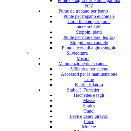
Punte da taglio dritte della gamma
FOZ
Punte da trapano per legno
Punte per trapano elicoidale
Code filettate per punte
intercambiabili
Stoppini piatti
Punte per modellare (legno)
Stoppini per candele
Punte elicoidali a giro singolo
Silvicoltura
Misura
Manutenzione della catena
Affilatrice per catene
Accessori per la manutenzione
Lime
Kit di affilatura
Stubai® Forestier
Hachettes e tagli
Masse
Sapies
Ganci
Leve e ganci girevoli
Pinze
Monete