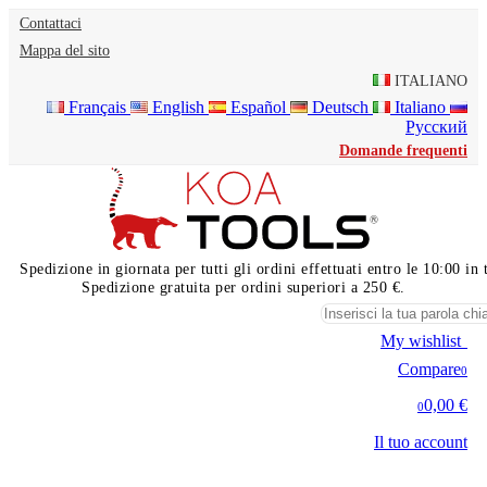
Contattaci
Mappa del sito
ITALIANO
Français
English
Español
Deutsch
Italiano
Русский
Domande frequenti
Spedizione in giornata per tutti gli ordini effettuati entro le 10:00 i
Spedizione gratuita per ordini superiori a 250 €.
My wishlist
0
Compare
0
0,00 €
0
Il tuo account