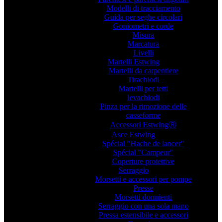
Modelli di tracciamento
Guida per seghe circolari
Goniometri e corde
Misura
Marcatura
Livelli
Martelli Estwing
Martelli da carpentiere
Tirachiodi
Martelli per tetti
levachiodi
Pinza per la rimozione delle
casseforme
Accessori EstwingⓇ
Asce Estwing
Spécial "Hache de lancer"
Spécial "Campeur"
Coperture protettive
Serraggio
Morsetti e accessori per pompe
Presse
Morsetti dormienti
Serraggio con una sola mano
Pressa estensibile e accessori