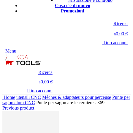
Misurazione e controllo
Cosa c'è di nuovo
Promozioni
Ricerca
0,00 €
0
Il tuo account
Menu
Ricerca
0,00 €
0
Il tuo account
Home
utensili CNC
Mèches & adaptateurs pour perceuse
Punte per
sagomatura CNC
Punte per sagomare le cerniere - 369
Previous product