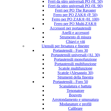
Ferri da stiro universali PO (H. 50)
Ferri da stiro universali PO (H. 90)
Ferri per PO The Ravager
Ferro per PO ZAK® (P. 50)
Ferro per PO ZAK® (H. 100)
Ferro per PO Multi-ZAK®
Accessori per portautensili
Anelli e accessori
Strumento di misura
Chiavi e viti
Utensili per fresatura e finestre
Portautensili - Foro 30
Portautensili universali (Al. 30)
Portautensili monofunzione
Portautensili multifunzione
Scatole multifunzione
Scatole (Alesaggio 30)
Strumenti della finestra
Portautensili - Foro 50
Scanalatura e battuta
Tenonatore
Bouvets
Arrotondamento e smussatura
Modanature e profili
Calibrare