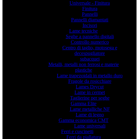
Universale - Finitura
Finitura
Pannelli
Pannelli diamantati
Incisori
Lame tecniche
Seghe a pannello digitali
Controllo numerico
Centro di taglio, motosega e
decespugliatore
subacquei
Metalli, metalli non ferrosi e materie
plastiche
Lame trapezoidali in metallo duro
Fragole da rosicchiare
Lames Drycut
Lame in cermet
Taglierine per seghe
Gamma Elite
Lame metalliche NF
Lame di legno
Gamma economica CMT
Lame universali
Ferri e cuscinetti
Ferri da piallatura