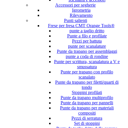
Accessori per segherie
Igrometria
Rilevamento
Punti salienti
Frese per fresa CMT Orange Tools®
punte a taglio dritto
Punte a filo e profilate
Pezzi per battuta
punte per scanalature
Punte da trapano per assemblaggi
punte a coda di rondine
Punte per scrittura, scanalatura a V e
smussatura
Punte per trapano con profilo
scanalato
Punte da trapano per filetti/quarti di
tondo
Stoppini profilati
Punte da trapano multiprofilo
Punte da trapano per pannelli
Punte da trapano per materiali
compositi
Pezzi di serratura
Set di stoppini