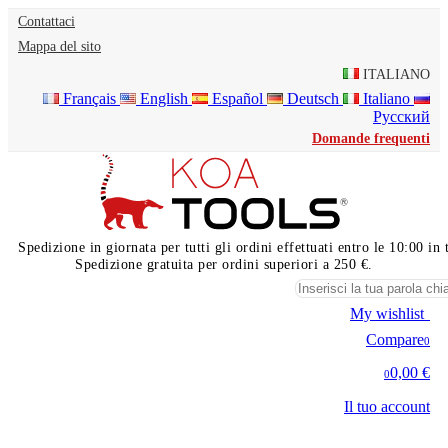
Contattaci
Mappa del sito
ITALIANO
Français
English
Español
Deutsch
Italiano
Русский
Domande frequenti
Spedizione in giornata per tutti gli ordini effettuati entro le 10:00 i
Spedizione gratuita per ordini superiori a 250 €.
My wishlist
0
Compare
0
0,00 €
0
Il tuo account