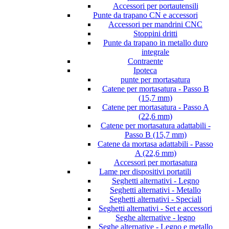
Accessori per portautensili
Punte da trapano CN e accessori
Accessori per mandrini CNC
Stoppini dritti
Punte da trapano in metallo duro
integrale
Contraente
Ipoteca
punte per mortasatura
Catene per mortasatura - Passo B
(15,7 mm)
Catene per mortasatura - Passo A
(22,6 mm)
Catene per mortasatura adattabili -
Passo B (15,7 mm)
Catene da mortasa adattabili - Passo
A (22,6 mm)
Accessori per mortasatura
Lame per dispositivi portatili
Seghetti alternativi - Legno
Seghetti alternativi - Metallo
Seghetti alternativi - Speciali
Seghetti alternativi - Set e accessori
Seghe alternative - legno
Seghe alternative - Legno e metallo