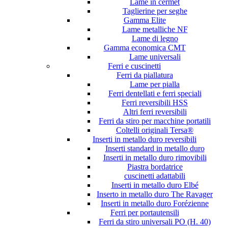
Lame in cermet
Taglierine per seghe
Gamma Elite
Lame metalliche NF
Lame di legno
Gamma economica CMT
Lame universali
Ferri e cuscinetti
Ferri da piallatura
Lame per pialla
Ferri dentellati e ferri speciali
Ferri reversibili HSS
Altri ferri reversibili
Ferri da stiro per macchine portatili
Coltelli originali Tersa®
Inserti in metallo duro reversibili
Inserti standard in metallo duro
Inserti in metallo duro rimovibili
Piastra bordatrice
cuscinetti adattabili
Inserti in metallo duro Elbé
Inserto in metallo duro The Ravager
Inserti in metallo duro Forézienne
Ferri per portautensili
Ferri da stiro universali PO (H. 40)