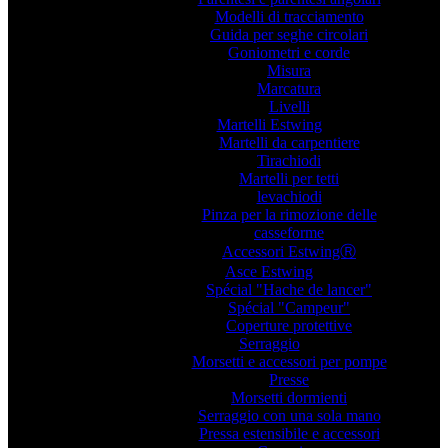
Modelli di tracciamento
Guida per seghe circolari
Goniometri e corde
Misura
Marcatura
Livelli
Martelli Estwing
Martelli da carpentiere
Tirachiodi
Martelli per tetti
levachiodi
Pinza per la rimozione delle
casseforme
Accessori EstwingⓇ
Asce Estwing
Spécial "Hache de lancer"
Spécial "Campeur"
Coperture protettive
Serraggio
Morsetti e accessori per pompe
Presse
Morsetti dormienti
Serraggio con una sola mano
Pressa estensibile e accessori