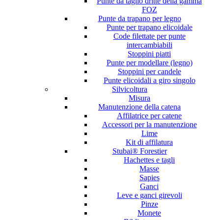
Punte da taglio dritte della gamma
FOZ
Punte da trapano per legno
Punte per trapano elicoidale
Code filettate per punte
intercambiabili
Stoppini piatti
Punte per modellare (legno)
Stoppini per candele
Punte elicoidali a giro singolo
Silvicoltura
Misura
Manutenzione della catena
Affilatrice per catene
Accessori per la manutenzione
Lime
Kit di affilatura
Stubai® Forestier
Hachettes e tagli
Masse
Sapies
Ganci
Leve e ganci girevoli
Pinze
Monete