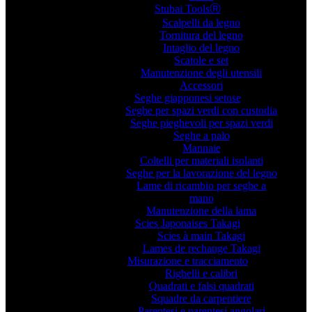
Stubai ToolsⓇ
Scalpelli da legno
Tornitura del legno
Intaglio del legno
Scatole e set
Manutenzione degli utensili
Accessori
Seghe giapponesi setose
Seghe per spazi verdi con custodia
Seghe pieghevoli per spazi verdi
Seghe a palo
Mannaie
Coltelli per materiali isolanti
Seghe per la lavorazione del legno
Lame di ricambio per seghe a
mano
Manutenzione della lama
Scies Japonaises Takagi
Scies à main Takagi
Lames de rechange Takagi
Misurazione e tracciamento
Righelli e calibri
Quadrati e falsi quadrati
Squadre da carpentiere
Parentesi e parentesi angolari