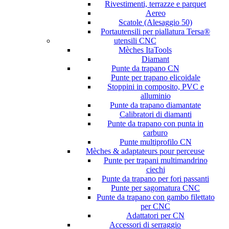
Rivestimenti, terrazze e parquet
Aereo
Scatole (Alesaggio 50)
Portautensili per piallatura Tersa®
utensili CNC
Mèches ItaTools
Diamant
Punte da trapano CN
Punte per trapano elicoidale
Stoppini in composito, PVC e
alluminio
Punte da trapano diamantate
Calibratori di diamanti
Punte da trapano con punta in
carburo
Punte multiprofilo CN
Mèches & adaptateurs pour perceuse
Punte per trapani multimandrino
ciechi
Punte da trapano per fori passanti
Punte per sagomatura CNC
Punte da trapano con gambo filettato
per CNC
Adattatori per CN
Accessori di serraggio