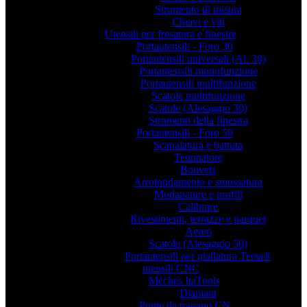
Strumento di misura
Chiavi e viti
Utensili per fresatura e finestre
Portautensili - Foro 30
Portautensili universali (Al. 30)
Portautensili monofunzione
Portautensili multifunzione
Scatole multifunzione
Scatole (Alesaggio 30)
Strumenti della finestra
Portautensili - Foro 50
Scanalatura e battuta
Tenonatore
Bouvets
Arrotondamento e smussatura
Modanature e profili
Calibrare
Rivestimenti, terrazze e parquet
Aereo
Scatole (Alesaggio 50)
Portautensili per piallatura Tersa®
utensili CNC
Mèches ItaTools
Diamant
Punte da trapano CN