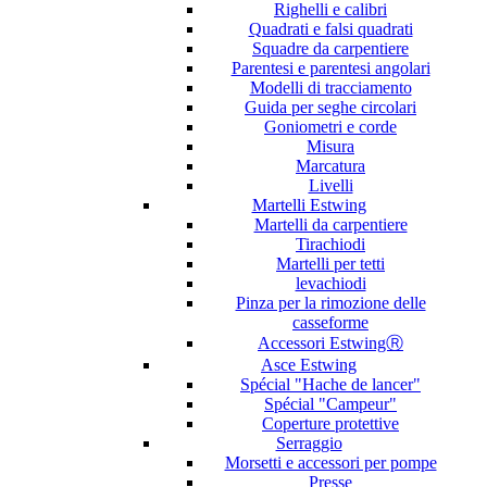
Righelli e calibri
Quadrati e falsi quadrati
Squadre da carpentiere
Parentesi e parentesi angolari
Modelli di tracciamento
Guida per seghe circolari
Goniometri e corde
Misura
Marcatura
Livelli
Martelli Estwing
Martelli da carpentiere
Tirachiodi
Martelli per tetti
levachiodi
Pinza per la rimozione delle
casseforme
Accessori EstwingⓇ
Asce Estwing
Spécial "Hache de lancer"
Spécial "Campeur"
Coperture protettive
Serraggio
Morsetti e accessori per pompe
Presse