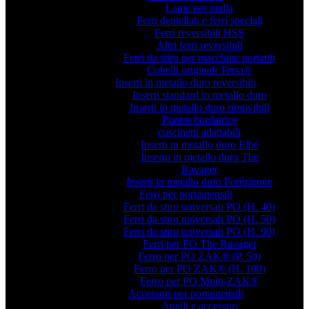
Lame per pialla
Ferri dentellati e ferri speciali
Ferri reversibili HSS
Altri ferri reversibili
Ferri da stiro per macchine portatili
Coltelli originali Tersa®
Inserti in metallo duro reversibili
Inserti standard in metallo duro
Inserti in metallo duro rimovibili
Piastra bordatrice
cuscinetti adattabili
Inserti in metallo duro Elbé
Inserto in metallo duro The
Ravager
Inserti in metallo duro Forézienne
Ferri per portautensili
Ferri da stiro universali PO (H. 40)
Ferri da stiro universali PO (H. 50)
Ferri da stiro universali PO (H. 90)
Ferri per PO The Ravager
Ferro per PO ZAK® (P. 50)
Ferro per PO ZAK® (H. 100)
Ferro per PO Multi-ZAK®
Accessori per portautensili
Anelli e accessori