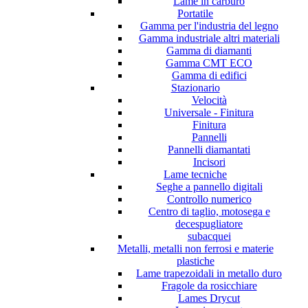
Lame in carburo
Portatile
Gamma per l'industria del legno
Gamma industriale altri materiali
Gamma di diamanti
Gamma CMT ECO
Gamma di edifici
Stazionario
Velocità
Universale - Finitura
Finitura
Pannelli
Pannelli diamantati
Incisori
Lame tecniche
Seghe a pannello digitali
Controllo numerico
Centro di taglio, motosega e
decespugliatore
subacquei
Metalli, metalli non ferrosi e materie
plastiche
Lame trapezoidali in metallo duro
Fragole da rosicchiare
Lames Drycut