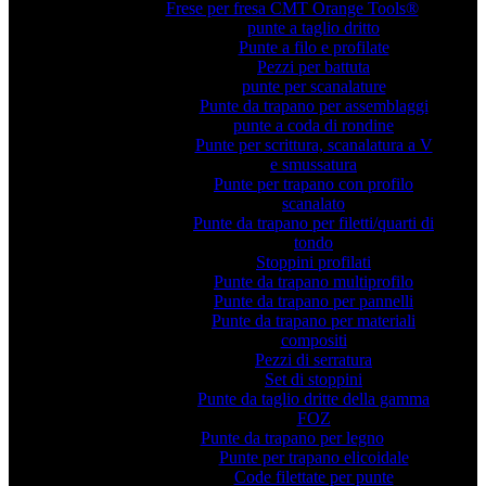
Frese per fresa CMT Orange Tools®
punte a taglio dritto
Punte a filo e profilate
Pezzi per battuta
punte per scanalature
Punte da trapano per assemblaggi
punte a coda di rondine
Punte per scrittura, scanalatura a V
e smussatura
Punte per trapano con profilo
scanalato
Punte da trapano per filetti/quarti di
tondo
Stoppini profilati
Punte da trapano multiprofilo
Punte da trapano per pannelli
Punte da trapano per materiali
compositi
Pezzi di serratura
Set di stoppini
Punte da taglio dritte della gamma
FOZ
Punte da trapano per legno
Punte per trapano elicoidale
Code filettate per punte