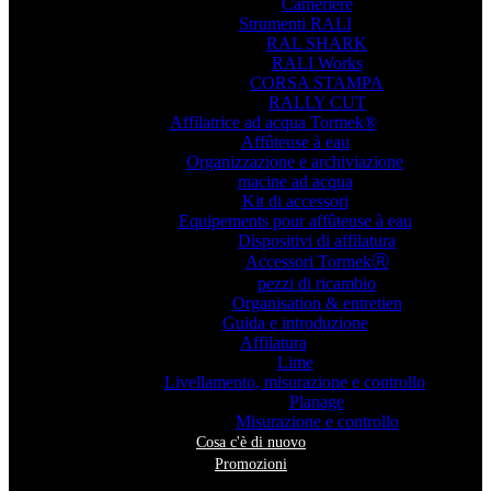
Cameriere
Strumenti RALI
RAL SHARK
RALI Works
CORSA STAMPA
RALLY CUT
Affilatrice ad acqua Tormek®
Affûteuse à eau
Organizzazione e archiviazione
macine ad acqua
Kit di accessori
Equipements pour affûteuse à eau
Dispositivi di affilatura
Accessori TormekⓇ
pezzi di ricambio
Organisation & entretien
Guida e introduzione
Affilatura
Lime
Livellamento, misurazione e controllo
Planage
Misurazione e controllo
Cosa c'è di nuovo
Promozioni