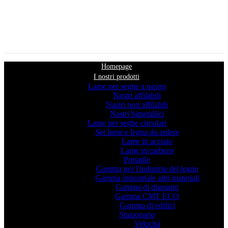
Homepage
I nostri prodotti
Lame per seghe a nastro
Nastri affilabili
Nastri non affilabili
Nastri bimetallici
Lame per seghe circolari
Set lame e legna da ardere
Lame in acciaio
Lame in carburo
Portatile
Gamma per l'industria del legno
Gamma industriale altri materiali
Gamma di diamanti
Gamma CMT ECO
Gamma di edifici
Stazionario
Velocità