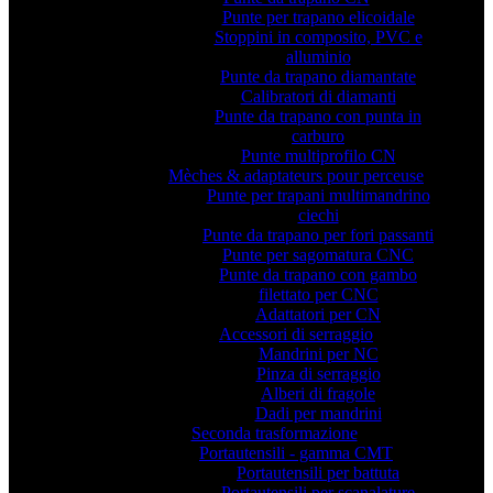
Punte per trapano elicoidale
Stoppini in composito, PVC e
alluminio
Punte da trapano diamantate
Calibratori di diamanti
Punte da trapano con punta in
carburo
Punte multiprofilo CN
Mèches & adaptateurs pour perceuse
Punte per trapani multimandrino
ciechi
Punte da trapano per fori passanti
Punte per sagomatura CNC
Punte da trapano con gambo
filettato per CNC
Adattatori per CN
Accessori di serraggio
Mandrini per NC
Pinza di serraggio
Alberi di fragole
Dadi per mandrini
Seconda trasformazione
Portautensili - gamma CMT
Portautensili per battuta
Portautensili per scanalature