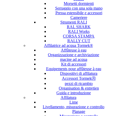
Morsetti dormienti
Serraggio con una sola mano
Pressa estensibile e accessori
Cameriere
Strumenti RALI
RAL SHARK
RALI Works
CORSA STAMPA
RALLY CUT
Affilatrice ad acqua Tormek®
Affûteuse à eau
Organizzazione e archiviazione
macine ad acqua
Kit di accessori
Equipements pour affûteuse à eau
Dispositivi di affilatura
Accessori TormekⓇ
pezzi di ricambio
Organisation & entretien
Guida e introduzione
Affilatura
Lime
Livellamento, misurazione e controllo
Planage