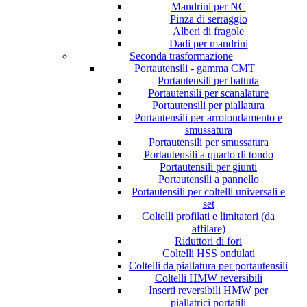
Mandrini per NC
Pinza di serraggio
Alberi di fragole
Dadi per mandrini
Seconda trasformazione
Portautensili - gamma CMT
Portautensili per battuta
Portautensili per scanalature
Portautensili per piallatura
Portautensili per arrotondamento e
smussatura
Portautensili per smussatura
Portautensili a quarto di tondo
Portautensili per giunti
Portautensili a pannello
Portautensili per coltelli universali e
set
Coltelli profilati e limitatori (da
affilare)
Riduttori di fori
Coltelli HSS ondulati
Coltelli da piallatura per portautensili
Coltelli HMW reversibili
Inserti reversibili HMW per
piallatrici portatili