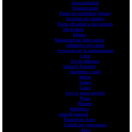
intercambiabili
Stoppini piatti
Punte per modellare (legno)
Stoppini per candele
Punte elicoidali a giro singolo
Silvicoltura
Misura
Manutenzione della catena
Affilatrice per catene
Accessori per la manutenzione
Lime
Kit di affilatura
Stubai® Forestier
Hachettes e tagli
Masse
Sapies
Ganci
Leve e ganci girevoli
Pinze
Monete
Biblioteca
utensili manuali
Ébauchoirs Arno
Coltelli per sgrossatura
Aerei