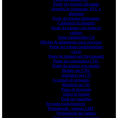
Punte per trapano elicoidale
Stoppini in composito, PVC e
alluminio
Punte da trapano diamantate
Calibratori di diamanti
Punte da trapano con punta in
carburo
Punte multiprofilo CN
Mèches & adaptateurs pour perceuse
Punte per trapani multimandrino
ciechi
Punte da trapano per fori passanti
Punte per sagomatura CNC
Punte da trapano con gambo
filettato per CNC
Adattatori per CN
Accessori di serraggio
Mandrini per NC
Pinza di serraggio
Alberi di fragole
Dadi per mandrini
Seconda trasformazione
Portautensili - gamma CMT
Portautensili per battuta
Portautensili per scanalature