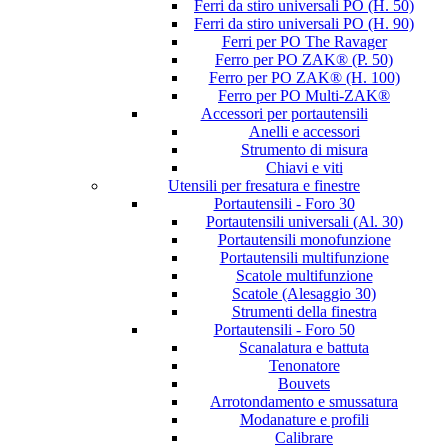
Ferri da stiro universali PO (H. 50)
Ferri da stiro universali PO (H. 90)
Ferri per PO The Ravager
Ferro per PO ZAK® (P. 50)
Ferro per PO ZAK® (H. 100)
Ferro per PO Multi-ZAK®
Accessori per portautensili
Anelli e accessori
Strumento di misura
Chiavi e viti
Utensili per fresatura e finestre
Portautensili - Foro 30
Portautensili universali (Al. 30)
Portautensili monofunzione
Portautensili multifunzione
Scatole multifunzione
Scatole (Alesaggio 30)
Strumenti della finestra
Portautensili - Foro 50
Scanalatura e battuta
Tenonatore
Bouvets
Arrotondamento e smussatura
Modanature e profili
Calibrare