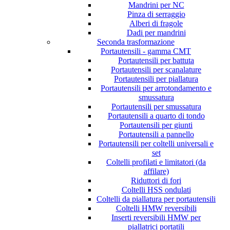
Mandrini per NC
Pinza di serraggio
Alberi di fragole
Dadi per mandrini
Seconda trasformazione
Portautensili - gamma CMT
Portautensili per battuta
Portautensili per scanalature
Portautensili per piallatura
Portautensili per arrotondamento e
smussatura
Portautensili per smussatura
Portautensili a quarto di tondo
Portautensili per giunti
Portautensili a pannello
Portautensili per coltelli universali e
set
Coltelli profilati e limitatori (da
affilare)
Riduttori di fori
Coltelli HSS ondulati
Coltelli da piallatura per portautensili
Coltelli HMW reversibili
Inserti reversibili HMW per
piallatrici portatili