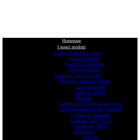
Homepage
I nostri prodotti
Lame per seghe a nastro
Nastri affilabili
Nastri non affilabili
Nastri bimetallici
Lame per seghe circolari
Set lame e legna da ardere
Lame in acciaio
Lame in carburo
Portatile
Gamma per l'industria del legno
Gamma industriale altri materiali
Gamma di diamanti
Gamma CMT ECO
Gamma di edifici
Stazionario
Velocità