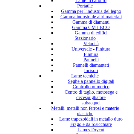
Lame in carburo
Portatile
Gamma per l'industria del legno
Gamma industriale altri materiali
Gamma di diamanti
Gamma CMT ECO
Gamma di edifici
Stazionario
Velocità
Universale - Finitura
Finitura
Pannelli
Pannelli diamantati
Incisori
Lame tecniche
Seghe a pannello digitali
Controllo numerico
Centro di taglio, motosega e
decespugliatore
subacquei
Metalli, metalli non ferrosi e materie
plastiche
Lame trapezoidali in metallo duro
Fragole da rosicchiare
Lames Drycut