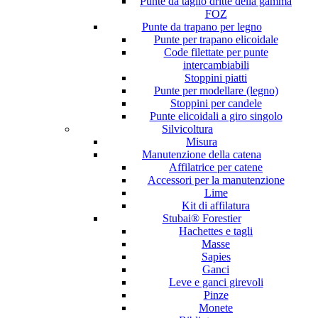
Punte da taglio dritte della gamma
FOZ
Punte da trapano per legno
Punte per trapano elicoidale
Code filettate per punte
intercambiabili
Stoppini piatti
Punte per modellare (legno)
Stoppini per candele
Punte elicoidali a giro singolo
Silvicoltura
Misura
Manutenzione della catena
Affilatrice per catene
Accessori per la manutenzione
Lime
Kit di affilatura
Stubai® Forestier
Hachettes e tagli
Masse
Sapies
Ganci
Leve e ganci girevoli
Pinze
Monete