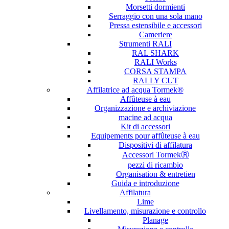
Morsetti dormienti
Serraggio con una sola mano
Pressa estensibile e accessori
Cameriere
Strumenti RALI
RAL SHARK
RALI Works
CORSA STAMPA
RALLY CUT
Affilatrice ad acqua Tormek®
Affûteuse à eau
Organizzazione e archiviazione
macine ad acqua
Kit di accessori
Equipements pour affûteuse à eau
Dispositivi di affilatura
Accessori TormekⓇ
pezzi di ricambio
Organisation & entretien
Guida e introduzione
Affilatura
Lime
Livellamento, misurazione e controllo
Planage