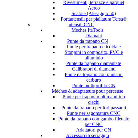
Rivestimenti, terrazze e parquet
Aereo
Scatole (Alesaggio 50)
Portautensili per piallatura Tersa®
utensili CNC
Mèches ItaTools
Diamant
Punte da trapano CN
Punte per trapano elicoidale
Stoppini in composito, PVC e
alluminio
Punte da trapano diamantate
Calibratori di diamanti
Punte da trapano con punta in
carburo
Punte multiprofilo CN
Mèches & adaptateurs pour perceuse
Punte per trapani multimandrino
ciechi
Punte da trapano per fori passanti
Punte per sagomatura CNC
Punte da trapano con gambo filettato
per CNC
Adattatori per CN
Accessori di serraggio