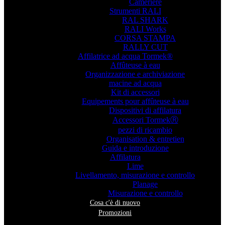
Cameriere
Strumenti RALI
RAL SHARK
RALI Works
CORSA STAMPA
RALLY CUT
Affilatrice ad acqua Tormek®
Affûteuse à eau
Organizzazione e archiviazione
macine ad acqua
Kit di accessori
Equipements pour affûteuse à eau
Dispositivi di affilatura
Accessori TormekⓇ
pezzi di ricambio
Organisation & entretien
Guida e introduzione
Affilatura
Lime
Livellamento, misurazione e controllo
Planage
Misurazione e controllo
Cosa c'è di nuovo
Promozioni