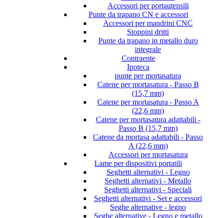
Accessori per portautensili
Punte da trapano CN e accessori
Accessori per mandrini CNC
Stoppini dritti
Punte da trapano in metallo duro
integrale
Contraente
Ipoteca
punte per mortasatura
Catene per mortasatura - Passo B
(15,7 mm)
Catene per mortasatura - Passo A
(22,6 mm)
Catene per mortasatura adattabili -
Passo B (15,7 mm)
Catene da mortasa adattabili - Passo
A (22,6 mm)
Accessori per mortasatura
Lame per dispositivi portatili
Seghetti alternativi - Legno
Seghetti alternativi - Metallo
Seghetti alternativi - Speciali
Seghetti alternativi - Set e accessori
Seghe alternative - legno
Seghe alternative - Legno e metallo