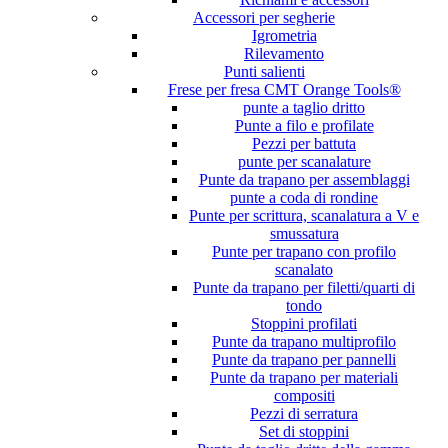
Accessori per segherie
Igrometria
Rilevamento
Punti salienti
Frese per fresa CMT Orange Tools®
punte a taglio dritto
Punte a filo e profilate
Pezzi per battuta
punte per scanalature
Punte da trapano per assemblaggi
punte a coda di rondine
Punte per scrittura, scanalatura a V e
smussatura
Punte per trapano con profilo
scanalato
Punte da trapano per filetti/quarti di
tondo
Stoppini profilati
Punte da trapano multiprofilo
Punte da trapano per pannelli
Punte da trapano per materiali
compositi
Pezzi di serratura
Set di stoppini