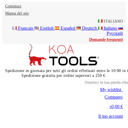
Contattaci
Mappa del sito
ITALIANO
Français
English
Español
Deutsch
Italiano
Русский
Domande frequenti
Spedizione in giornata per tutti gli ordini effettuati entro le 10:00 i
Spedizione gratuita per ordini superiori a 250 €.
My wishlist
0
Compare
0
0,00 €
0
Il tuo account