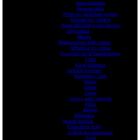
intercambiabili
Stoppini piatti
Punte per modellare (legno)
Stoppini per candele
Punte elicoidali a giro singolo
Silvicoltura
Misura
Manutenzione della catena
Affilatrice per catene
Accessori per la manutenzione
Lime
Kit di affilatura
Stubai® Forestier
Hachettes e tagli
Masse
Sapies
Ganci
Leve e ganci girevoli
Pinze
Monete
Biblioteca
utensili manuali
Ébauchoirs Arno
Coltelli per sgrossatura
Aerei