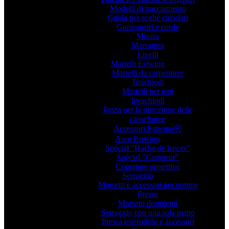
Modelli di tracciamento
Guida per seghe circolari
Goniometri e corde
Misura
Marcatura
Livelli
Martelli Estwing
Martelli da carpentiere
Tirachiodi
Martelli per tetti
levachiodi
Pinza per la rimozione delle
casseforme
Accessori EstwingⓇ
Asce Estwing
Spécial "Hache de lancer"
Spécial "Campeur"
Coperture protettive
Serraggio
Morsetti e accessori per pompe
Presse
Morsetti dormienti
Serraggio con una sola mano
Pressa estensibile e accessori