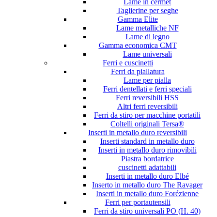
Lame in cermet
Taglierine per seghe
Gamma Elite
Lame metalliche NF
Lame di legno
Gamma economica CMT
Lame universali
Ferri e cuscinetti
Ferri da piallatura
Lame per pialla
Ferri dentellati e ferri speciali
Ferri reversibili HSS
Altri ferri reversibili
Ferri da stiro per macchine portatili
Coltelli originali Tersa®
Inserti in metallo duro reversibili
Inserti standard in metallo duro
Inserti in metallo duro rimovibili
Piastra bordatrice
cuscinetti adattabili
Inserti in metallo duro Elbé
Inserto in metallo duro The Ravager
Inserti in metallo duro Forézienne
Ferri per portautensili
Ferri da stiro universali PO (H. 40)