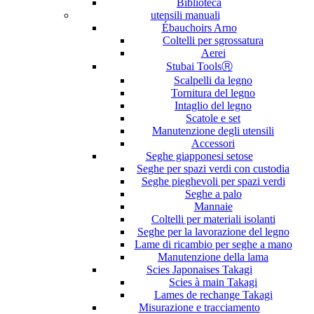
Biblioteca
utensili manuali
Ébauchoirs Arno
Coltelli per sgrossatura
Aerei
Stubai ToolsⓇ
Scalpelli da legno
Tornitura del legno
Intaglio del legno
Scatole e set
Manutenzione degli utensili
Accessori
Seghe giapponesi setose
Seghe per spazi verdi con custodia
Seghe pieghevoli per spazi verdi
Seghe a palo
Mannaie
Coltelli per materiali isolanti
Seghe per la lavorazione del legno
Lame di ricambio per seghe a mano
Manutenzione della lama
Scies Japonaises Takagi
Scies à main Takagi
Lames de rechange Takagi
Misurazione e tracciamento