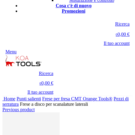
Misurazione e controllo
Cosa c'è di nuovo
Promozioni
Ricerca
0,00 €
0
Il tuo account
Menu
Ricerca
0,00 €
0
Il tuo account
Home
Punti salienti
Frese per fresa CMT Orange Tools®
Pezzi di
serratura
Frese a disco per scanalature laterali
Previous product