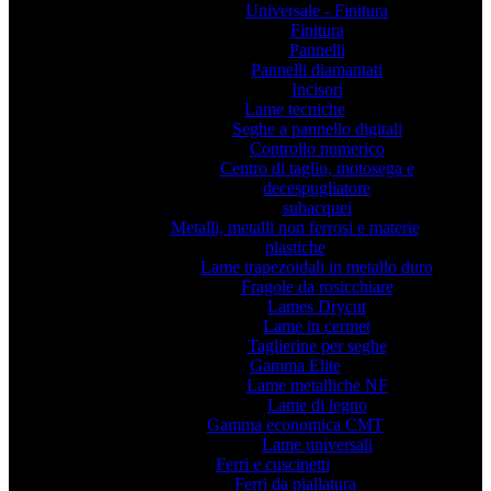
Universale - Finitura
Finitura
Pannelli
Pannelli diamantati
Incisori
Lame tecniche
Seghe a pannello digitali
Controllo numerico
Centro di taglio, motosega e
decespugliatore
subacquei
Metalli, metalli non ferrosi e materie
plastiche
Lame trapezoidali in metallo duro
Fragole da rosicchiare
Lames Drycut
Lame in cermet
Taglierine per seghe
Gamma Elite
Lame metalliche NF
Lame di legno
Gamma economica CMT
Lame universali
Ferri e cuscinetti
Ferri da piallatura