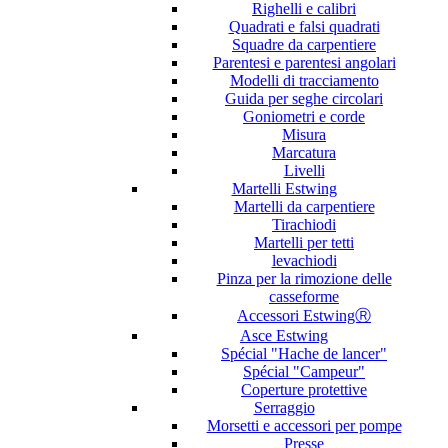
Righelli e calibri
Quadrati e falsi quadrati
Squadre da carpentiere
Parentesi e parentesi angolari
Modelli di tracciamento
Guida per seghe circolari
Goniometri e corde
Misura
Marcatura
Livelli
Martelli Estwing
Martelli da carpentiere
Tirachiodi
Martelli per tetti
levachiodi
Pinza per la rimozione delle
casseforme
Accessori EstwingⓇ
Asce Estwing
Spécial "Hache de lancer"
Spécial "Campeur"
Coperture protettive
Serraggio
Morsetti e accessori per pompe
Presse