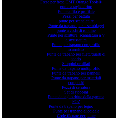
Frese per fresa CMT Orange Tools®
punte a taglio dritto
Punte a filo e profilate
Pezzi per battuta
punte per scanalature
Punte da trapano per assemblaggi
punte a coda di rondine
Punte per scrittura, scanalatura a V
e smussatura
Punte per trapano con profilo
scanalato
Punte da trapano per filetti/quarti di
tondo
Stoppini profilati
Punte da trapano multiprofilo
Punte da trapano per pannelli
Punte da trapano per materiali
compositi
Pezzi di serratura
Set di stoppini
Punte da taglio dritte della gamma
FOZ
Punte da trapano per legno
Punte per trapano elicoidale
Code filettate per punte