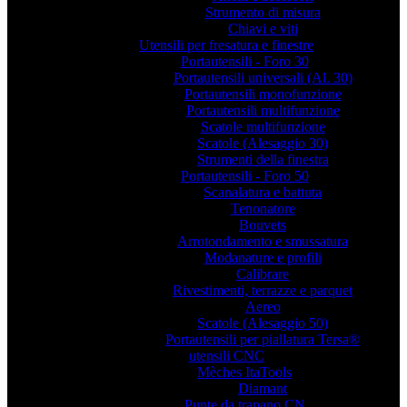
Strumento di misura
Chiavi e viti
Utensili per fresatura e finestre
Portautensili - Foro 30
Portautensili universali (Al. 30)
Portautensili monofunzione
Portautensili multifunzione
Scatole multifunzione
Scatole (Alesaggio 30)
Strumenti della finestra
Portautensili - Foro 50
Scanalatura e battuta
Tenonatore
Bouvets
Arrotondamento e smussatura
Modanature e profili
Calibrare
Rivestimenti, terrazze e parquet
Aereo
Scatole (Alesaggio 50)
Portautensili per piallatura Tersa®
utensili CNC
Mèches ItaTools
Diamant
Punte da trapano CN