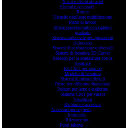
Nastri e dischi abrasivi
Sistemi e accessori
Router
Utensile oscillante multifunzione
Piano di lavoro
Morse professionali con righello
graduato
Sistema universale per apparecchi
da incasso
Sistemi di perforazione universali
Sistemi di fresatura 3D Carver
Modello per la scanalatura con la
fresatrice
Kit CMT per intarsio
Modello di fresatura
Sistemi di misura digitali
Pietre per affilatura diamantate
Pulitori per lame e taglierine
Sistema CMT per vassoi
Visualizza
Richiami e accessori
Accessori per segherie
Igrometria
Rilevamento
Punti salienti