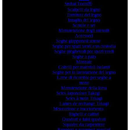
Stubai ToolsⓇ
Scalpelli da legno
Tornitura del legno
Intaglio del legno
Scatole e set
Manutenzione degli utensili
Accessori
Seghe giapponesi setose
Seghe per spazi verdi con custodia
Seghe pieghevoli per spazi verdi
Seghe a palo
Mannaie
Coltelli per materiali isolanti
Seghe per la lavorazione del legno
Lame di ricambio per seghe a
mano
Manutenzione della lama
Scies Japonaises Takagi
Scies à main Takagi
Lames de rechange Takagi
Misurazione e tracciamento
Righelli e calibri
Quadrati e falsi quadrati
Squadre da carpentiere
Parentesi e parentesi angolari