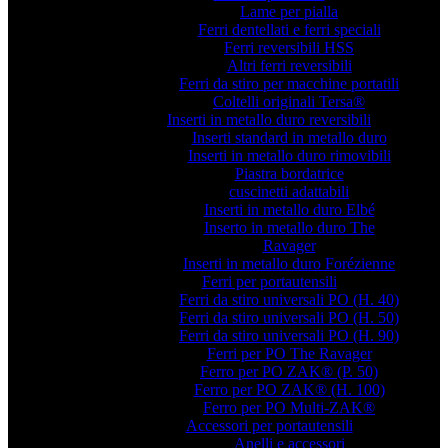
Lame per pialla
Ferri dentellati e ferri speciali
Ferri reversibili HSS
Altri ferri reversibili
Ferri da stiro per macchine portatili
Coltelli originali Tersa®
Inserti in metallo duro reversibili
Inserti standard in metallo duro
Inserti in metallo duro rimovibili
Piastra bordatrice
cuscinetti adattabili
Inserti in metallo duro Elbé
Inserto in metallo duro The
Ravager
Inserti in metallo duro Forézienne
Ferri per portautensili
Ferri da stiro universali PO (H. 40)
Ferri da stiro universali PO (H. 50)
Ferri da stiro universali PO (H. 90)
Ferri per PO The Ravager
Ferro per PO ZAK® (P. 50)
Ferro per PO ZAK® (H. 100)
Ferro per PO Multi-ZAK®
Accessori per portautensili
Anelli e accessori