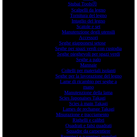
Stubai ToolsⓇ
Scalpelli da legno
Tornitura del legno
Intaglio del legno
Scatole e set
Manutenzione degli utensili
Accessori
Seghe giapponesi setose
Seghe per spazi verdi con custodia
Seghe pieghevoli per spazi verdi
Seghe a palo
Mannaie
Coltelli per materiali isolanti
Seghe per la lavorazione del legno
Lame di ricambio per seghe a
mano
Manutenzione della lama
Scies Japonaises Takagi
Scies à main Takagi
Lames de rechange Takagi
Misurazione e tracciamento
Righelli e calibri
Quadrati e falsi quadrati
Squadre da carpentiere
Parentesi e parentesi angolari