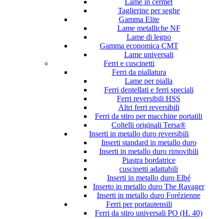
Lame in cermet
Taglierine per seghe
Gamma Elite
Lame metalliche NF
Lame di legno
Gamma economica CMT
Lame universali
Ferri e cuscinetti
Ferri da piallatura
Lame per pialla
Ferri dentellati e ferri speciali
Ferri reversibili HSS
Altri ferri reversibili
Ferri da stiro per macchine portatili
Coltelli originali Tersa®
Inserti in metallo duro reversibili
Inserti standard in metallo duro
Inserti in metallo duro rimovibili
Piastra bordatrice
cuscinetti adattabili
Inserti in metallo duro Elbé
Inserto in metallo duro The Ravager
Inserti in metallo duro Forézienne
Ferri per portautensili
Ferri da stiro universali PO (H. 40)