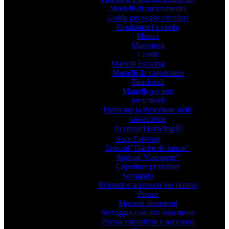
Modelli di tracciamento
Guida per seghe circolari
Goniometri e corde
Misura
Marcatura
Livelli
Martelli Estwing
Martelli da carpentiere
Tirachiodi
Martelli per tetti
levachiodi
Pinza per la rimozione delle
casseforme
Accessori EstwingⓇ
Asce Estwing
Spécial "Hache de lancer"
Spécial "Campeur"
Coperture protettive
Serraggio
Morsetti e accessori per pompe
Presse
Morsetti dormienti
Serraggio con una sola mano
Pressa estensibile e accessori