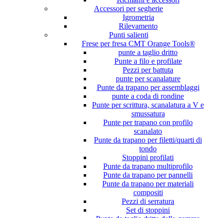
Accessori per segherie
Igrometria
Rilevamento
Punti salienti
Frese per fresa CMT Orange Tools®
punte a taglio dritto
Punte a filo e profilate
Pezzi per battuta
punte per scanalature
Punte da trapano per assemblaggi
punte a coda di rondine
Punte per scrittura, scanalatura a V e
smussatura
Punte per trapano con profilo
scanalato
Punte da trapano per filetti/quarti di
tondo
Stoppini profilati
Punte da trapano multiprofilo
Punte da trapano per pannelli
Punte da trapano per materiali
compositi
Pezzi di serratura
Set di stoppini