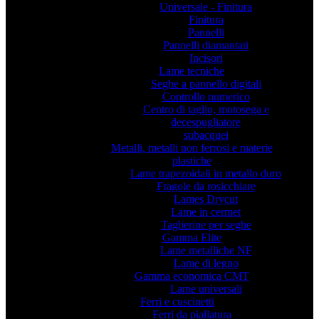
Universale - Finitura
Finitura
Pannelli
Pannelli diamantati
Incisori
Lame tecniche
Seghe a pannello digitali
Controllo numerico
Centro di taglio, motosega e
decespugliatore
subacquei
Metalli, metalli non ferrosi e materie
plastiche
Lame trapezoidali in metallo duro
Fragole da rosicchiare
Lames Drycut
Lame in cermet
Taglierine per seghe
Gamma Elite
Lame metalliche NF
Lame di legno
Gamma economica CMT
Lame universali
Ferri e cuscinetti
Ferri da piallatura