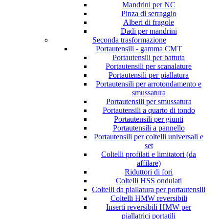
Mandrini per NC
Pinza di serraggio
Alberi di fragole
Dadi per mandrini
Seconda trasformazione
Portautensili - gamma CMT
Portautensili per battuta
Portautensili per scanalature
Portautensili per piallatura
Portautensili per arrotondamento e
smussatura
Portautensili per smussatura
Portautensili a quarto di tondo
Portautensili per giunti
Portautensili a pannello
Portautensili per coltelli universali e
set
Coltelli profilati e limitatori (da
affilare)
Riduttori di fori
Coltelli HSS ondulati
Coltelli da piallatura per portautensili
Coltelli HMW reversibili
Inserti reversibili HMW per
piallatrici portatili