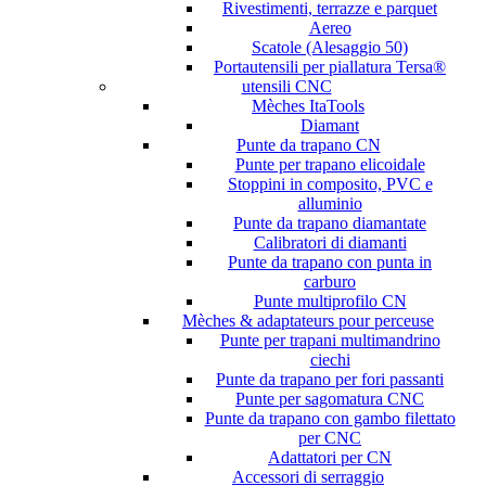
Rivestimenti, terrazze e parquet
Aereo
Scatole (Alesaggio 50)
Portautensili per piallatura Tersa®
utensili CNC
Mèches ItaTools
Diamant
Punte da trapano CN
Punte per trapano elicoidale
Stoppini in composito, PVC e
alluminio
Punte da trapano diamantate
Calibratori di diamanti
Punte da trapano con punta in
carburo
Punte multiprofilo CN
Mèches & adaptateurs pour perceuse
Punte per trapani multimandrino
ciechi
Punte da trapano per fori passanti
Punte per sagomatura CNC
Punte da trapano con gambo filettato
per CNC
Adattatori per CN
Accessori di serraggio