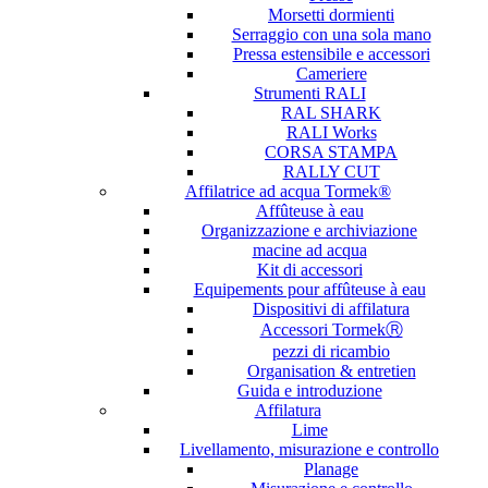
Morsetti dormienti
Serraggio con una sola mano
Pressa estensibile e accessori
Cameriere
Strumenti RALI
RAL SHARK
RALI Works
CORSA STAMPA
RALLY CUT
Affilatrice ad acqua Tormek®
Affûteuse à eau
Organizzazione e archiviazione
macine ad acqua
Kit di accessori
Equipements pour affûteuse à eau
Dispositivi di affilatura
Accessori TormekⓇ
pezzi di ricambio
Organisation & entretien
Guida e introduzione
Affilatura
Lime
Livellamento, misurazione e controllo
Planage