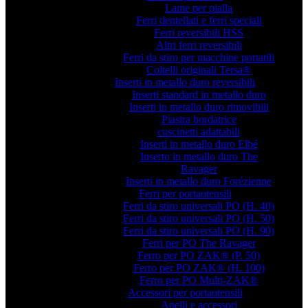
Lame per pialla
Ferri dentellati e ferri speciali
Ferri reversibili HSS
Altri ferri reversibili
Ferri da stiro per macchine portatili
Coltelli originali Tersa®
Inserti in metallo duro reversibili
Inserti standard in metallo duro
Inserti in metallo duro rimovibili
Piastra bordatrice
cuscinetti adattabili
Inserti in metallo duro Elbé
Inserto in metallo duro The
Ravager
Inserti in metallo duro Forézienne
Ferri per portautensili
Ferri da stiro universali PO (H. 40)
Ferri da stiro universali PO (H. 50)
Ferri da stiro universali PO (H. 90)
Ferri per PO The Ravager
Ferro per PO ZAK® (P. 50)
Ferro per PO ZAK® (H. 100)
Ferro per PO Multi-ZAK®
Accessori per portautensili
Anelli e accessori