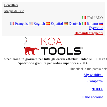
Contattaci
Mappa del sito
ITALIANO
Français
English
Español
Deutsch
Italiano
Русский
Domande frequenti
Spedizione in giornata per tutti gli ordini effettuati entro le 10:00 i
Spedizione gratuita per ordini superiori a 250 €.
My wishlist
0
Compare
0
0,00 €
0
Il tuo account