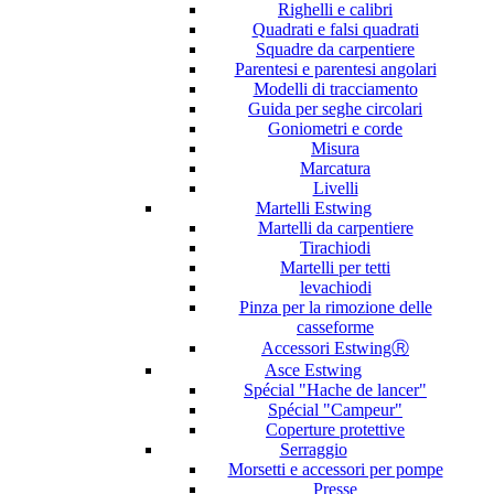
Righelli e calibri
Quadrati e falsi quadrati
Squadre da carpentiere
Parentesi e parentesi angolari
Modelli di tracciamento
Guida per seghe circolari
Goniometri e corde
Misura
Marcatura
Livelli
Martelli Estwing
Martelli da carpentiere
Tirachiodi
Martelli per tetti
levachiodi
Pinza per la rimozione delle
casseforme
Accessori EstwingⓇ
Asce Estwing
Spécial "Hache de lancer"
Spécial "Campeur"
Coperture protettive
Serraggio
Morsetti e accessori per pompe
Presse