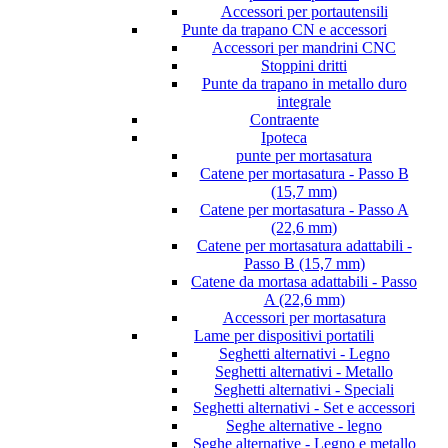
Accessori per portautensili
Punte da trapano CN e accessori
Accessori per mandrini CNC
Stoppini dritti
Punte da trapano in metallo duro
integrale
Contraente
Ipoteca
punte per mortasatura
Catene per mortasatura - Passo B
(15,7 mm)
Catene per mortasatura - Passo A
(22,6 mm)
Catene per mortasatura adattabili -
Passo B (15,7 mm)
Catene da mortasa adattabili - Passo
A (22,6 mm)
Accessori per mortasatura
Lame per dispositivi portatili
Seghetti alternativi - Legno
Seghetti alternativi - Metallo
Seghetti alternativi - Speciali
Seghetti alternativi - Set e accessori
Seghe alternative - legno
Seghe alternative - Legno e metallo