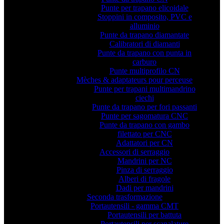
Punte per trapano elicoidale
Stoppini in composito, PVC e
alluminio
Punte da trapano diamantate
Calibratori di diamanti
Punte da trapano con punta in
carburo
Punte multiprofilo CN
Mèches & adaptateurs pour perceuse
Punte per trapani multimandrino
ciechi
Punte da trapano per fori passanti
Punte per sagomatura CNC
Punte da trapano con gambo
filettato per CNC
Adattatori per CN
Accessori di serraggio
Mandrini per NC
Pinza di serraggio
Alberi di fragole
Dadi per mandrini
Seconda trasformazione
Portautensili - gamma CMT
Portautensili per battuta
Portautensili per scanalature