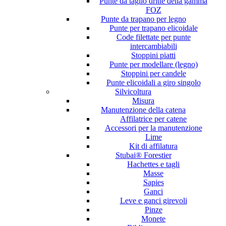
Punte da taglio dritte della gamma
FOZ
Punte da trapano per legno
Punte per trapano elicoidale
Code filettate per punte
intercambiabili
Stoppini piatti
Punte per modellare (legno)
Stoppini per candele
Punte elicoidali a giro singolo
Silvicoltura
Misura
Manutenzione della catena
Affilatrice per catene
Accessori per la manutenzione
Lime
Kit di affilatura
Stubai® Forestier
Hachettes e tagli
Masse
Sapies
Ganci
Leve e ganci girevoli
Pinze
Monete