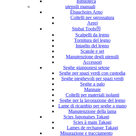
Biblioteca
utensili manuali
Ébauchoirs Arno
Coltelli per sgrossatura
Aerei
Stubai ToolsⓇ
Scalpelli da legno
Tornitura del legno
Intaglio del legno
Scatole e set
Manutenzione degli utensili
Accessori
Seghe giapponesi setose
Seghe per spazi verdi con custodia
Seghe pieghevoli per spazi verdi
Seghe a palo
Mannaie
Coltelli per materiali isolanti
Seghe per la lavorazione del legno
Lame di ricambio per seghe a mano
Manutenzione della lama
Scies Japonaises Takagi
Scies à main Takagi
Lames de rechange Takagi
Misurazione e tracciamento