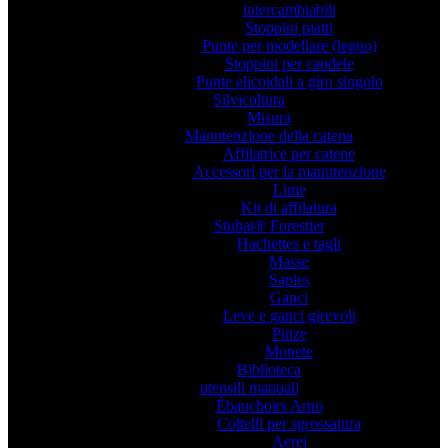
intercambiabili
Stoppini piatti
Punte per modellare (legno)
Stoppini per candele
Punte elicoidali a giro singolo
Silvicoltura
Misura
Manutenzione della catena
Affilatrice per catene
Accessori per la manutenzione
Lime
Kit di affilatura
Stubai® Forestier
Hachettes e tagli
Masse
Sapies
Ganci
Leve e ganci girevoli
Pinze
Monete
Biblioteca
utensili manuali
Ébauchoirs Arno
Coltelli per sgrossatura
Aerei