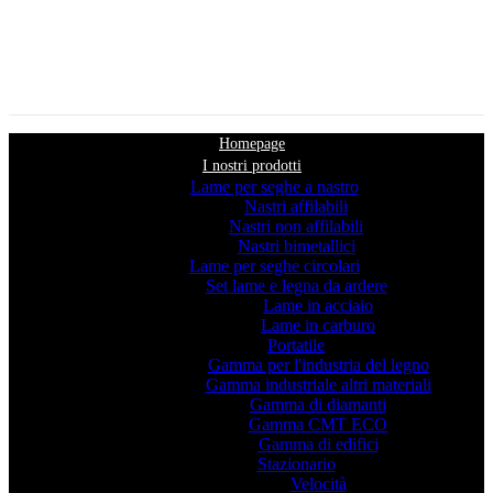
Homepage
I nostri prodotti
Lame per seghe a nastro
Nastri affilabili
Nastri non affilabili
Nastri bimetallici
Lame per seghe circolari
Set lame e legna da ardere
Lame in acciaio
Lame in carburo
Portatile
Gamma per l'industria del legno
Gamma industriale altri materiali
Gamma di diamanti
Gamma CMT ECO
Gamma di edifici
Stazionario
Velocità