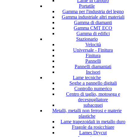
Lame in carburo
Portatile
Gamma per l'industria del legno
Gamma industriale altri materiali
Gamma di diamanti
Gamma CMT ECO
Gamma di edifici
Stazionario
Velocità
Universale - Finitura
Finitura
Pannelli
Pannelli diamantati
Incisori
Lame tecniche
Seghe a pannello digitali
Controllo numerico
Centro di taglio, motosega e
decespugliatore
subacquei
Metalli, metalli non ferrosi e materie
plastiche
Lame trapezoidali in metallo duro
Fragole da rosicchiare
Lames Drycut