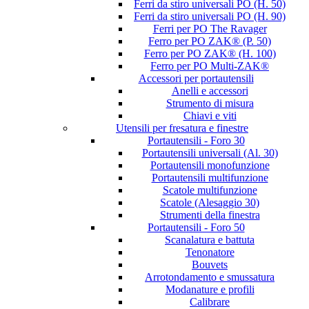
Ferri da stiro universali PO (H. 50)
Ferri da stiro universali PO (H. 90)
Ferri per PO The Ravager
Ferro per PO ZAK® (P. 50)
Ferro per PO ZAK® (H. 100)
Ferro per PO Multi-ZAK®
Accessori per portautensili
Anelli e accessori
Strumento di misura
Chiavi e viti
Utensili per fresatura e finestre
Portautensili - Foro 30
Portautensili universali (Al. 30)
Portautensili monofunzione
Portautensili multifunzione
Scatole multifunzione
Scatole (Alesaggio 30)
Strumenti della finestra
Portautensili - Foro 50
Scanalatura e battuta
Tenonatore
Bouvets
Arrotondamento e smussatura
Modanature e profili
Calibrare