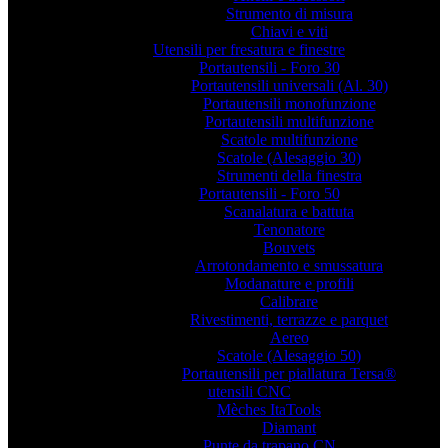
Strumento di misura
Chiavi e viti
Utensili per fresatura e finestre
Portautensili - Foro 30
Portautensili universali (Al. 30)
Portautensili monofunzione
Portautensili multifunzione
Scatole multifunzione
Scatole (Alesaggio 30)
Strumenti della finestra
Portautensili - Foro 50
Scanalatura e battuta
Tenonatore
Bouvets
Arrotondamento e smussatura
Modanature e profili
Calibrare
Rivestimenti, terrazze e parquet
Aereo
Scatole (Alesaggio 50)
Portautensili per piallatura Tersa®
utensili CNC
Mèches ItaTools
Diamant
Punte da trapano CN