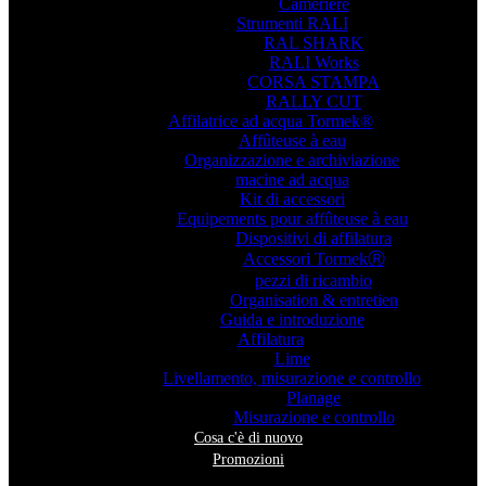
Cameriere
Strumenti RALI
RAL SHARK
RALI Works
CORSA STAMPA
RALLY CUT
Affilatrice ad acqua Tormek®
Affûteuse à eau
Organizzazione e archiviazione
macine ad acqua
Kit di accessori
Equipements pour affûteuse à eau
Dispositivi di affilatura
Accessori TormekⓇ
pezzi di ricambio
Organisation & entretien
Guida e introduzione
Affilatura
Lime
Livellamento, misurazione e controllo
Planage
Misurazione e controllo
Cosa c'è di nuovo
Promozioni