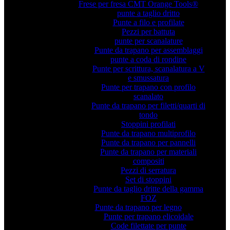
Frese per fresa CMT Orange Tools®
punte a taglio dritto
Punte a filo e profilate
Pezzi per battuta
punte per scanalature
Punte da trapano per assemblaggi
punte a coda di rondine
Punte per scrittura, scanalatura a V
e smussatura
Punte per trapano con profilo
scanalato
Punte da trapano per filetti/quarti di
tondo
Stoppini profilati
Punte da trapano multiprofilo
Punte da trapano per pannelli
Punte da trapano per materiali
compositi
Pezzi di serratura
Set di stoppini
Punte da taglio dritte della gamma
FOZ
Punte da trapano per legno
Punte per trapano elicoidale
Code filettate per punte