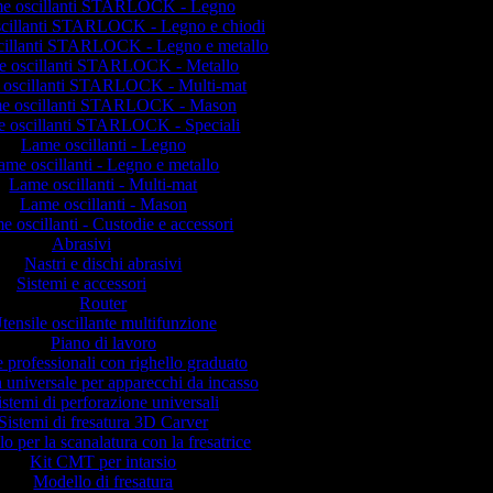
e oscillanti STARLOCK - Legno
cillanti STARLOCK - Legno e chiodi
cillanti STARLOCK - Legno e metallo
 oscillanti STARLOCK - Metallo
oscillanti STARLOCK - Multi-mat
e oscillanti STARLOCK - Mason
 oscillanti STARLOCK - Speciali
Lame oscillanti - Legno
ame oscillanti - Legno e metallo
Lame oscillanti - Multi-mat
Lame oscillanti - Mason
e oscillanti - Custodie e accessori
Abrasivi
Nastri e dischi abrasivi
Sistemi e accessori
Router
tensile oscillante multifunzione
Piano di lavoro
 professionali con righello graduato
 universale per apparecchi da incasso
istemi di perforazione universali
Sistemi di fresatura 3D Carver
o per la scanalatura con la fresatrice
Kit CMT per intarsio
Modello di fresatura