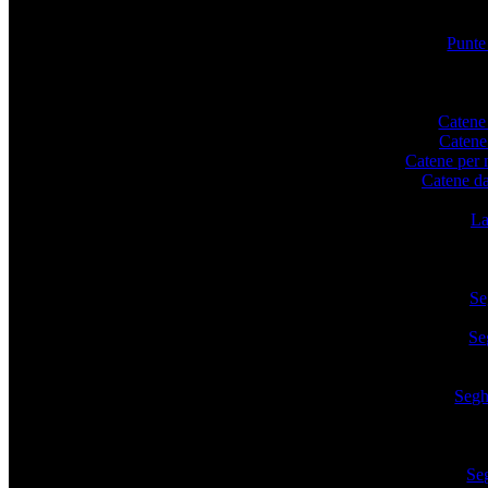
Punte
Catene
Catene
Catene per 
Catene da
La
Se
Se
Segh
Seg