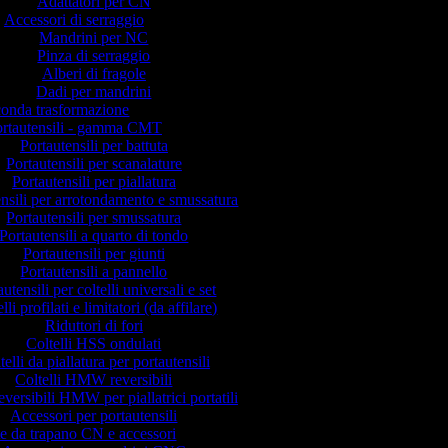
Adattatori per CN
Accessori di serraggio
Mandrini per NC
Pinza di serraggio
Alberi di fragole
Dadi per mandrini
onda trasformazione
ortautensili - gamma CMT
Portautensili per battuta
Portautensili per scanalature
Portautensili per piallatura
ensili per arrotondamento e smussatura
Portautensili per smussatura
Portautensili a quarto di tondo
Portautensili per giunti
Portautensili a pannello
utensili per coltelli universali e set
lli profilati e limitatori (da affilare)
Riduttori di fori
Coltelli HSS ondulati
telli da piallatura per portautensili
Coltelli HMW reversibili
reversibili HMW per piallatrici portatili
Accessori per portautensili
e da trapano CN e accessori