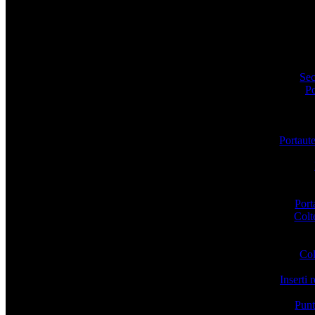
Sec
P
Portaut
Porta
Colte
Col
Inserti 
Punt