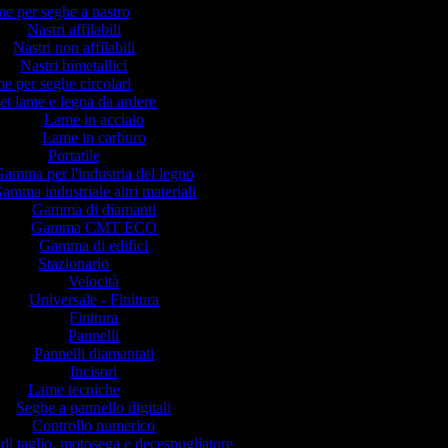
e per seghe a nastro
Nastri affilabili
Nastri non affilabili
Nastri bimetallici
e per seghe circolari
et lame e legna da ardere
Lame in acciaio
Lame in carburo
Portatile
amma per l'industria del legno
amma industriale altri materiali
Gamma di diamanti
Gamma CMT ECO
Gamma di edifici
Stazionario
Velocità
Universale - Finitura
Finitura
Pannelli
Pannelli diamantati
Incisori
Lame tecniche
Seghe a pannello digitali
Controllo numerico
di taglio, motosega e decespugliatore