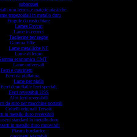
subacquei
talli non ferrosi e materie plastiche
ame trapezoidali in metallo duro
Fragole da rosicchiare
Lames Drycut
Lame in cermet
Taglierine per seghe
Gamma Elite
Lame metalliche NF
Lame di legno
Gamma economica CMT
Lame universali
Ferri e cuscinetti
Ferri da piallatura
Lame per pialla
Ferri dentellati e ferri speciali
Ferri reversibili HSS
Altri ferri reversibili
rri da stiro per macchine portatili
Coltelli originali Tersa®
rti in metallo duro reversibili
Inserti standard in metallo duro
nserti in metallo duro rimovibili
Piastra bordatrice
cuscinetti adattabili