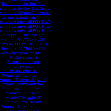
Inserti in metallo duro Elbé
erto in metallo duro The Ravager
nserti in metallo duro Forézienne
Ferri per portautensili
rri da stiro universali PO (H. 40)
rri da stiro universali PO (H. 50)
rri da stiro universali PO (H. 90)
Ferri per PO The Ravager
Ferro per PO ZAK® (P. 50)
Ferro per PO ZAK® (H. 100)
Ferro per PO Multi-ZAK®
ccessori per portautensili
Anelli e accessori
Strumento di misura
Chiavi e viti
i per fresatura e finestre
Portautensili - Foro 30
Portautensili universali (Al. 30)
Portautensili monofunzione
Portautensili multifunzione
Scatole multifunzione
Scatole (Alesaggio 30)
Strumenti della finestra
Portautensili - Foro 50
Scanalatura e battuta