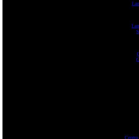
Lam
Lam
S
G
G
Centro 