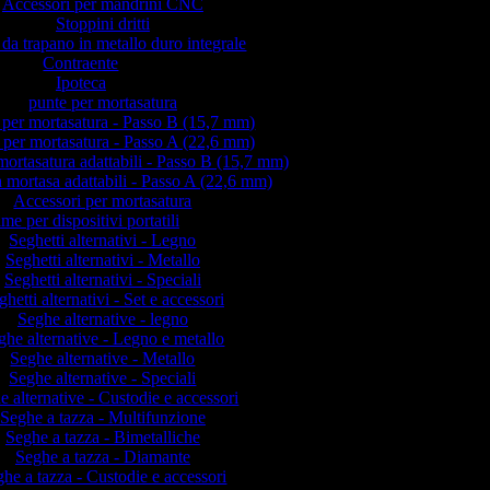
Accessori per mandrini CNC
Stoppini dritti
 da trapano in metallo duro integrale
Contraente
Ipoteca
punte per mortasatura
 per mortasatura - Passo B (15,7 mm)
 per mortasatura - Passo A (22,6 mm)
mortasatura adattabili - Passo B (15,7 mm)
 mortasa adattabili - Passo A (22,6 mm)
Accessori per mortasatura
me per dispositivi portatili
Seghetti alternativi - Legno
Seghetti alternativi - Metallo
Seghetti alternativi - Speciali
ghetti alternativi - Set e accessori
Seghe alternative - legno
ghe alternative - Legno e metallo
Seghe alternative - Metallo
Seghe alternative - Speciali
e alternative - Custodie e accessori
Seghe a tazza - Multifunzione
Seghe a tazza - Bimetalliche
Seghe a tazza - Diamante
he a tazza - Custodie e accessori