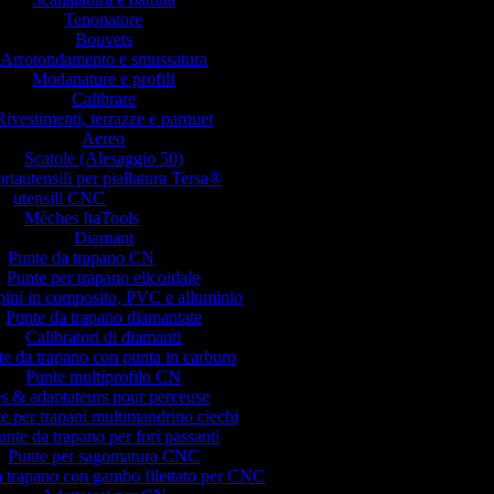
Tenonatore
Bouvets
Arrotondamento e smussatura
Modanature e profili
Calibrare
Rivestimenti, terrazze e parquet
Aereo
Scatole (Alesaggio 50)
rtautensili per piallatura Tersa®
utensili CNC
Mèches ItaTools
Diamant
Punte da trapano CN
Punte per trapano elicoidale
pini in composito, PVC e alluminio
Punte da trapano diamantate
Calibratori di diamanti
e da trapano con punta in carburo
Punte multiprofilo CN
 & adaptateurs pour perceuse
e per trapani multimandrino ciechi
unte da trapano per fori passanti
Punte per sagomatura CNC
a trapano con gambo filettato per CNC