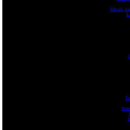
Metalli, me
L
Fe
Inse
I